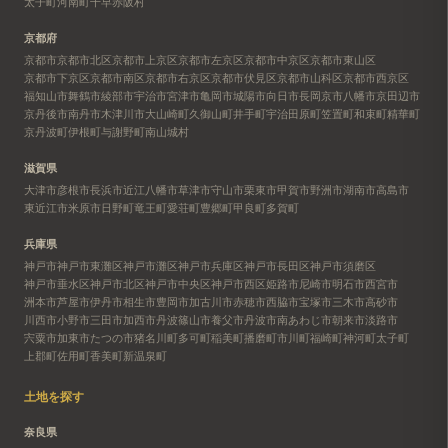
太子町
河南町
千早赤阪村
京都府
京都市
京都市北区
京都市上京区
京都市左京区
京都市中京区
京都市東山区
京都市下京区
京都市南区
京都市右京区
京都市伏見区
京都市山科区
京都市西京区
福知山市
舞鶴市
綾部市
宇治市
宮津市
亀岡市
城陽市
向日市
長岡京市
八幡市
京田辺市
京丹後市
南丹市
木津川市
大山崎町
久御山町
井手町
宇治田原町
笠置町
和束町
精華町
京丹波町
伊根町
与謝野町
南山城村
滋賀県
大津市
彦根市
長浜市
近江八幡市
草津市
守山市
栗東市
甲賀市
野洲市
湖南市
高島市
東近江市
米原市
日野町
竜王町
愛荘町
豊郷町
甲良町
多賀町
兵庫県
神戸市
神戸市東灘区
神戸市灘区
神戸市兵庫区
神戸市長田区
神戸市須磨区
神戸市垂水区
神戸市北区
神戸市中央区
神戸市西区
姫路市
尼崎市
明石市
西宮市
洲本市
芦屋市
伊丹市
相生市
豊岡市
加古川市
赤穂市
西脇市
宝塚市
三木市
高砂市
川西市
小野市
三田市
加西市
丹波篠山市
養父市
丹波市
南あわじ市
朝来市
淡路市
宍粟市
加東市
たつの市
猪名川町
多可町
稲美町
播磨町
市川町
福崎町
神河町
太子町
上郡町
佐用町
香美町
新温泉町
土地を探す
奈良県