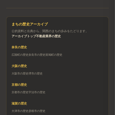
まちの歴史アーカイブ
公的資料と出典から、関西のまちの歩みをたどります。
アーカイブトップ
不動産業界の歴史
奈良
の歴史
広陵町
の歴史
奈良市
の歴史
斑鳩町
の歴史
大阪
の歴史
大阪市
の歴史
堺市
の歴史
京都
の歴史
京都市
の歴史
宇治市
の歴史
滋賀
の歴史
大津市
の歴史
彦根市
の歴史