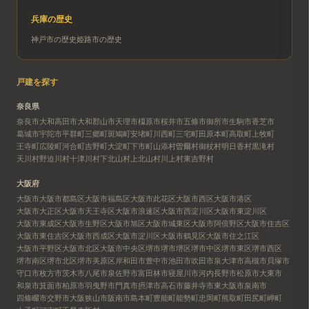
兵庫
の歴史
神戸市
の歴史
姫路市
の歴史
戸建を探す
奈良県
奈良市
大和高田市
大和郡山市
天理市
橿原市
桜井市
五條市
御所市
生駒市
香芝市
葛城市
宇陀市
平群町
三郷町
斑鳩町
安堵町
川西町
三宅町
田原本町
高取町
上牧町
王寺町
広陵町
河合町
吉野町
大淀町
下市町
山添村
曽爾村
御杖村
明日香村
黒滝村
天川村
野迫川村
十津川村
下北山村
上北山村
川上村
東吉野村
大阪府
大阪市
大阪市都島区
大阪市福島区
大阪市此花区
大阪市西区
大阪市港区
大阪市大正区
大阪市天王寺区
大阪市浪速区
大阪市西淀川区
大阪市東淀川区
大阪市東成区
大阪市生野区
大阪市旭区
大阪市城東区
大阪市阿倍野区
大阪市住吉区
大阪市東住吉区
大阪市西成区
大阪市淀川区
大阪市鶴見区
大阪市住之江区
大阪市平野区
大阪市北区
大阪市中央区
堺市
堺市堺区
堺市中区
堺市東区
堺市西区
堺市南区
堺市北区
堺市美原区
岸和田市
豊中市
池田市
吹田市
泉大津市
高槻市
貝塚市
守口市
枚方市
茨木市
八尾市
泉佐野市
富田林市
寝屋川市
河内長野市
松原市
大東市
和泉市
箕面市
柏原市
羽曳野市
門真市
摂津市
高石市
藤井寺市
東大阪市
泉南市
四條畷市
交野市
大阪狭山市
阪南市
島本町
豊能町
能勢町
忠岡町
熊取町
田尻町
岬町