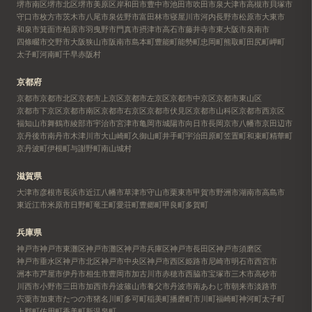
堺市南区
堺市北区
堺市美原区
岸和田市
豊中市
池田市
吹田市
泉大津市
高槻市
貝塚市
守口市
枚方市
茨木市
八尾市
泉佐野市
富田林市
寝屋川市
河内長野市
松原市
大東市
和泉市
箕面市
柏原市
羽曳野市
門真市
摂津市
高石市
藤井寺市
東大阪市
泉南市
四條畷市
交野市
大阪狭山市
阪南市
島本町
豊能町
能勢町
忠岡町
熊取町
田尻町
岬町
太子町
河南町
千早赤阪村
京都府
京都市
京都市北区
京都市上京区
京都市左京区
京都市中京区
京都市東山区
京都市下京区
京都市南区
京都市右京区
京都市伏見区
京都市山科区
京都市西京区
福知山市
舞鶴市
綾部市
宇治市
宮津市
亀岡市
城陽市
向日市
長岡京市
八幡市
京田辺市
京丹後市
南丹市
木津川市
大山崎町
久御山町
井手町
宇治田原町
笠置町
和束町
精華町
京丹波町
伊根町
与謝野町
南山城村
滋賀県
大津市
彦根市
長浜市
近江八幡市
草津市
守山市
栗東市
甲賀市
野洲市
湖南市
高島市
東近江市
米原市
日野町
竜王町
愛荘町
豊郷町
甲良町
多賀町
兵庫県
神戸市
神戸市東灘区
神戸市灘区
神戸市兵庫区
神戸市長田区
神戸市須磨区
神戸市垂水区
神戸市北区
神戸市中央区
神戸市西区
姫路市
尼崎市
明石市
西宮市
洲本市
芦屋市
伊丹市
相生市
豊岡市
加古川市
赤穂市
西脇市
宝塚市
三木市
高砂市
川西市
小野市
三田市
加西市
丹波篠山市
養父市
丹波市
南あわじ市
朝来市
淡路市
宍粟市
加東市
たつの市
猪名川町
多可町
稲美町
播磨町
市川町
福崎町
神河町
太子町
上郡町
佐用町
香美町
新温泉町