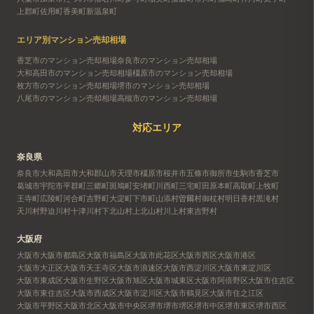
上郡町
佐用町
香美町
新温泉町
エリア別マンション売却相場
香芝市のマンション売却相場
奈良市のマンション売却相場
大和高田市のマンション売却相場
橿原市のマンション売却相場
枚方市のマンション売却相場
堺市のマンション売却相場
八尾市のマンション売却相場
高槻市のマンション売却相場
対応エリア
奈良県
奈良市
大和高田市
大和郡山市
天理市
橿原市
桜井市
五條市
御所市
生駒市
香芝市
葛城市
宇陀市
平群町
三郷町
斑鳩町
安堵町
川西町
三宅町
田原本町
高取町
上牧町
王寺町
広陵町
河合町
吉野町
大淀町
下市町
山添村
曽爾村
御杖村
明日香村
黒滝村
天川村
野迫川村
十津川村
下北山村
上北山村
川上村
東吉野村
大阪府
大阪市
大阪市都島区
大阪市福島区
大阪市此花区
大阪市西区
大阪市港区
大阪市大正区
大阪市天王寺区
大阪市浪速区
大阪市西淀川区
大阪市東淀川区
大阪市東成区
大阪市生野区
大阪市旭区
大阪市城東区
大阪市阿倍野区
大阪市住吉区
大阪市東住吉区
大阪市西成区
大阪市淀川区
大阪市鶴見区
大阪市住之江区
大阪市平野区
大阪市北区
大阪市中央区
堺市
堺市堺区
堺市中区
堺市東区
堺市西区