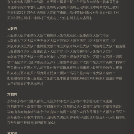
奈良市
大和高田市
大和郡山市
天理市
橿原市
桜井市
五條市
御所市
生駒市
香芝市
葛城市
宇陀市
平群町
三郷町
斑鳩町
安堵町
川西町
三宅町
田原本町
高取町
上牧町
王寺町
広陵町
河合町
吉野町
大淀町
下市町
山添村
曽爾村
御杖村
明日香村
黒滝村
天川村
野迫川村
十津川村
下北山村
上北山村
川上村
東吉野村
大阪府
大阪市
大阪市都島区
大阪市福島区
大阪市此花区
大阪市西区
大阪市港区
大阪市大正区
大阪市天王寺区
大阪市浪速区
大阪市西淀川区
大阪市東淀川区
大阪市東成区
大阪市生野区
大阪市旭区
大阪市城東区
大阪市阿倍野区
大阪市住吉区
大阪市東住吉区
大阪市西成区
大阪市淀川区
大阪市鶴見区
大阪市住之江区
大阪市平野区
大阪市北区
大阪市中央区
堺市
堺市堺区
堺市中区
堺市東区
堺市西区
堺市南区
堺市北区
堺市美原区
岸和田市
豊中市
池田市
吹田市
泉大津市
高槻市
貝塚市
守口市
枚方市
茨木市
八尾市
泉佐野市
富田林市
寝屋川市
河内長野市
松原市
大東市
和泉市
箕面市
柏原市
羽曳野市
門真市
摂津市
高石市
藤井寺市
東大阪市
泉南市
四條畷市
交野市
大阪狭山市
阪南市
島本町
豊能町
能勢町
忠岡町
熊取町
田尻町
岬町
太子町
河南町
千早赤阪村
京都府
京都市
京都市北区
京都市上京区
京都市左京区
京都市中京区
京都市東山区
京都市下京区
京都市南区
京都市右京区
京都市伏見区
京都市山科区
京都市西京区
福知山市
舞鶴市
綾部市
宇治市
宮津市
亀岡市
城陽市
向日市
長岡京市
八幡市
京田辺市
京丹後市
南丹市
木津川市
大山崎町
久御山町
井手町
宇治田原町
笠置町
和束町
精華町
京丹波町
伊根町
与謝野町
南山城村
滋賀県