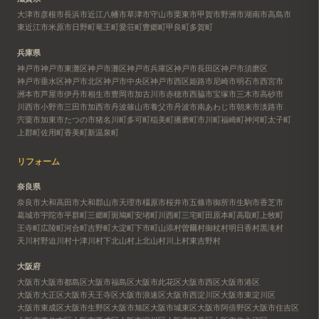
大津市
彦根市
長浜市
近江八幡市
草津市
守山市
栗東市
甲賀市
野洲市
湖南市
高島市
東近江市
米原市
日野町
竜王町
愛荘町
豊郷町
甲良町
多賀町
兵庫県
神戸市
神戸市東灘区
神戸市灘区
神戸市兵庫区
神戸市長田区
神戸市須磨区
神戸市垂水区
神戸市北区
神戸市中央区
神戸市西区
姫路市
尼崎市
明石市
西宮市
洲本市
芦屋市
伊丹市
相生市
豊岡市
加古川市
赤穂市
西脇市
宝塚市
三木市
高砂市
川西市
小野市
三田市
加西市
丹波篠山市
養父市
丹波市
南あわじ市
朝来市
淡路市
宍粟市
加東市
たつの市
猪名川町
多可町
稲美町
播磨町
市川町
福崎町
神河町
太子町
上郡町
佐用町
香美町
新温泉町
リフォーム
奈良県
奈良市
大和高田市
大和郡山市
天理市
橿原市
桜井市
五條市
御所市
生駒市
香芝市
葛城市
宇陀市
平群町
三郷町
斑鳩町
安堵町
川西町
三宅町
田原本町
高取町
上牧町
王寺町
広陵町
河合町
吉野町
大淀町
下市町
山添村
曽爾村
御杖村
明日香村
黒滝村
天川村
野迫川村
十津川村
下北山村
上北山村
川上村
東吉野村
大阪府
大阪市
大阪市都島区
大阪市福島区
大阪市此花区
大阪市西区
大阪市港区
大阪市大正区
大阪市天王寺区
大阪市浪速区
大阪市西淀川区
大阪市東淀川区
大阪市東成区
大阪市生野区
大阪市旭区
大阪市城東区
大阪市阿倍野区
大阪市住吉区