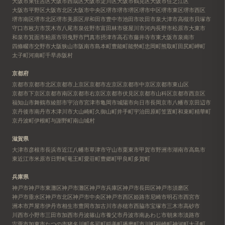
大阪市東住吉区
大阪市西成区
大阪市淀川区
大阪市鶴見区
大阪市住之江区
大阪市平野区
大阪市北区
大阪市中央区
堺市
堺市堺区
堺市中区
堺市東区
堺市西区
堺市南区
堺市北区
堺市美原区
岸和田市
豊中市
池田市
吹田市
泉大津市
高槻市
貝塚市
守口市
枚方市
茨木市
八尾市
泉佐野市
富田林市
寝屋川市
河内長野市
松原市
大東市
和泉市
箕面市
柏原市
羽曳野市
門真市
摂津市
高石市
藤井寺市
東大阪市
泉南市
四條畷市
交野市
大阪狭山市
阪南市
島本町
豊能町
能勢町
忠岡町
熊取町
田尻町
岬町
太子町
河南町
千早赤阪村
京都府
京都市
京都市北区
京都市上京区
京都市左京区
京都市中京区
京都市東山区
京都市下京区
京都市南区
京都市右京区
京都市伏見区
京都市山科区
京都市西京区
福知山市
舞鶴市
綾部市
宇治市
宮津市
亀岡市
城陽市
向日市
長岡京市
八幡市
京田辺市
京丹後市
南丹市
木津川市
大山崎町
久御山町
井手町
宇治田原町
笠置町
和束町
精華町
京丹波町
伊根町
与謝野町
南山城村
滋賀県
大津市
彦根市
長浜市
近江八幡市
草津市
守山市
栗東市
甲賀市
野洲市
湖南市
高島市
東近江市
米原市
日野町
竜王町
愛荘町
豊郷町
甲良町
多賀町
兵庫県
神戸市
神戸市東灘区
神戸市灘区
神戸市兵庫区
神戸市長田区
神戸市須磨区
神戸市垂水区
神戸市北区
神戸市中央区
神戸市西区
姫路市
尼崎市
明石市
西宮市
洲本市
芦屋市
伊丹市
相生市
豊岡市
加古川市
赤穂市
西脇市
宝塚市
三木市
高砂市
川西市
小野市
三田市
加西市
丹波篠山市
養父市
丹波市
南あわじ市
朝来市
淡路市
宍粟市
加東市
たつの市
猪名川町
多可町
稲美町
播磨町
市川町
福崎町
神河町
太子町