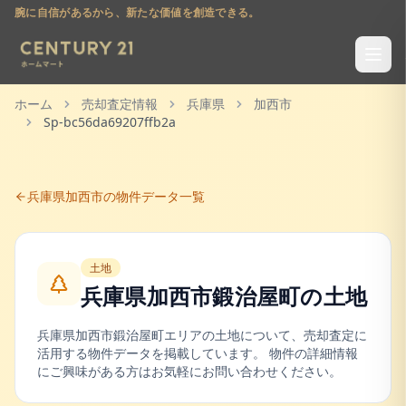
腕に自信があるから、新たな価値を創造できる。
ホーム
売却査定情報
兵庫県
加西市
Sp-bc56da69207ffb2a
兵庫県
加西市
の物件データ一覧
土地
兵庫県加西市鍛治屋町
の
土地
兵庫県
加西市
鍛治屋町
エリアの
土地
について、売却査定に
活用する物件データを掲載しています。 物件の詳細情報
にご興味がある方はお気軽にお問い合わせください。