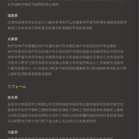
京丹波町
伊根町
与謝野町
南山城村
滋賀県
大津市
彦根市
長浜市
近江八幡市
草津市
守山市
栗東市
甲賀市
野洲市
湖南市
高島市
東近江市
米原市
日野町
竜王町
愛荘町
豊郷町
甲良町
多賀町
兵庫県
神戸市
神戸市東灘区
神戸市灘区
神戸市兵庫区
神戸市長田区
神戸市須磨区
神戸市垂水区
神戸市北区
神戸市中央区
神戸市西区
姫路市
尼崎市
明石市
西宮市
洲本市
芦屋市
伊丹市
相生市
豊岡市
加古川市
赤穂市
西脇市
宝塚市
三木市
高砂市
川西市
小野市
三田市
加西市
丹波篠山市
養父市
丹波市
南あわじ市
朝来市
淡路市
宍粟市
加東市
たつの市
猪名川町
多可町
稲美町
播磨町
市川町
福崎町
神河町
太子町
上郡町
佐用町
香美町
新温泉町
リフォーム
奈良県
奈良市
大和高田市
大和郡山市
天理市
橿原市
桜井市
五條市
御所市
生駒市
香芝市
葛城市
宇陀市
平群町
三郷町
斑鳩町
安堵町
川西町
三宅町
田原本町
高取町
上牧町
王寺町
広陵町
河合町
吉野町
大淀町
下市町
山添村
曽爾村
御杖村
明日香村
黒滝村
天川村
野迫川村
十津川村
下北山村
上北山村
川上村
東吉野村
大阪府
大阪市
大阪市都島区
大阪市福島区
大阪市此花区
大阪市西区
大阪市港区