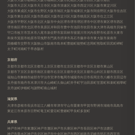
大阪市大正区
大阪市天王寺区
大阪市浪速区
大阪市西淀川区
大阪市東淀川区
大阪市東成区
大阪市生野区
大阪市旭区
大阪市城東区
大阪市阿倍野区
大阪市住吉区
大阪市東住吉区
大阪市西成区
大阪市淀川区
大阪市鶴見区
大阪市住之江区
大阪市平野区
大阪市北区
大阪市中央区
堺市
堺市堺区
堺市中区
堺市東区
堺市西区
堺市南区
堺市北区
堺市美原区
岸和田市
豊中市
池田市
吹田市
泉大津市
高槻市
貝塚市
守口市
枚方市
茨木市
八尾市
泉佐野市
富田林市
寝屋川市
河内長野市
松原市
大東市
和泉市
箕面市
柏原市
羽曳野市
門真市
摂津市
高石市
藤井寺市
東大阪市
泉南市
四條畷市
交野市
大阪狭山市
阪南市
島本町
豊能町
能勢町
忠岡町
熊取町
田尻町
岬町
太子町
河南町
千早赤阪村
京都府
京都市
京都市北区
京都市上京区
京都市左京区
京都市中京区
京都市東山区
京都市下京区
京都市南区
京都市右京区
京都市伏見区
京都市山科区
京都市西京区
福知山市
舞鶴市
綾部市
宇治市
宮津市
亀岡市
城陽市
向日市
長岡京市
八幡市
京田辺市
京丹後市
南丹市
木津川市
大山崎町
久御山町
井手町
宇治田原町
笠置町
和束町
精華町
京丹波町
伊根町
与謝野町
南山城村
滋賀県
大津市
彦根市
長浜市
近江八幡市
草津市
守山市
栗東市
甲賀市
野洲市
湖南市
高島市
東近江市
米原市
日野町
竜王町
愛荘町
豊郷町
甲良町
多賀町
兵庫県
神戸市
神戸市東灘区
神戸市灘区
神戸市兵庫区
神戸市長田区
神戸市須磨区
神戸市垂水区
神戸市北区
神戸市中央区
神戸市西区
姫路市
尼崎市
明石市
西宮市