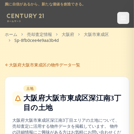
腕に自信があるから、新たな価値を創造できる。
ホーム
売却査定情報
大阪府
大阪市東成区
Sp-8fb0cee4e9aa3b4d
大阪府
大阪市東成区
の物件データ一覧
土地
大阪府大阪市東成区深江南3丁
目
の
土地
大阪府
大阪市東成区
深江南3丁目
エリアの
土地
について、
売却査定に活用する物件データを掲載しています。 物件
の詳細情報にご興味がある方はお気軽にお問い合わせくだ