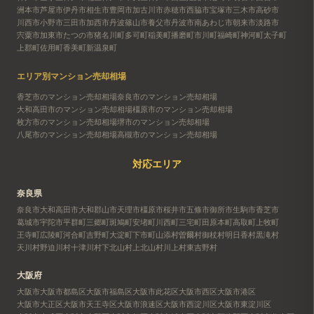
洲本市
芦屋市
伊丹市
相生市
豊岡市
加古川市
赤穂市
西脇市
宝塚市
三木市
高砂市
川西市
小野市
三田市
加西市
丹波篠山市
養父市
丹波市
南あわじ市
朝来市
淡路市
宍粟市
加東市
たつの市
猪名川町
多可町
稲美町
播磨町
市川町
福崎町
神河町
太子町
上郡町
佐用町
香美町
新温泉町
エリア別マンション売却相場
香芝市のマンション売却相場
奈良市のマンション売却相場
大和高田市のマンション売却相場
橿原市のマンション売却相場
枚方市のマンション売却相場
堺市のマンション売却相場
八尾市のマンション売却相場
高槻市のマンション売却相場
対応エリア
奈良県
奈良市
大和高田市
大和郡山市
天理市
橿原市
桜井市
五條市
御所市
生駒市
香芝市
葛城市
宇陀市
平群町
三郷町
斑鳩町
安堵町
川西町
三宅町
田原本町
高取町
上牧町
王寺町
広陵町
河合町
吉野町
大淀町
下市町
山添村
曽爾村
御杖村
明日香村
黒滝村
天川村
野迫川村
十津川村
下北山村
上北山村
川上村
東吉野村
大阪府
大阪市
大阪市都島区
大阪市福島区
大阪市此花区
大阪市西区
大阪市港区
大阪市大正区
大阪市天王寺区
大阪市浪速区
大阪市西淀川区
大阪市東淀川区