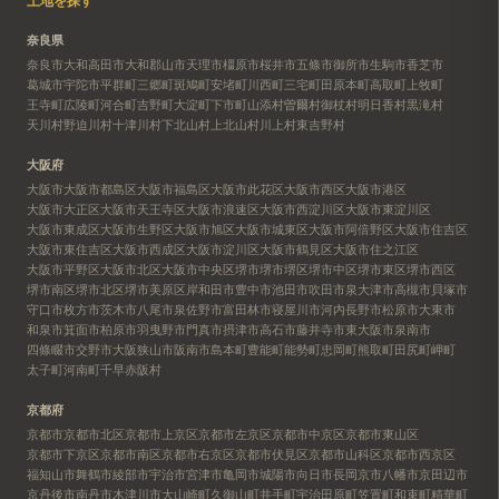
土地を探す
奈良県
奈良市
大和高田市
大和郡山市
天理市
橿原市
桜井市
五條市
御所市
生駒市
香芝市
葛城市
宇陀市
平群町
三郷町
斑鳩町
安堵町
川西町
三宅町
田原本町
高取町
上牧町
王寺町
広陵町
河合町
吉野町
大淀町
下市町
山添村
曽爾村
御杖村
明日香村
黒滝村
天川村
野迫川村
十津川村
下北山村
上北山村
川上村
東吉野村
大阪府
大阪市
大阪市都島区
大阪市福島区
大阪市此花区
大阪市西区
大阪市港区
大阪市大正区
大阪市天王寺区
大阪市浪速区
大阪市西淀川区
大阪市東淀川区
大阪市東成区
大阪市生野区
大阪市旭区
大阪市城東区
大阪市阿倍野区
大阪市住吉区
大阪市東住吉区
大阪市西成区
大阪市淀川区
大阪市鶴見区
大阪市住之江区
大阪市平野区
大阪市北区
大阪市中央区
堺市
堺市堺区
堺市中区
堺市東区
堺市西区
堺市南区
堺市北区
堺市美原区
岸和田市
豊中市
池田市
吹田市
泉大津市
高槻市
貝塚市
守口市
枚方市
茨木市
八尾市
泉佐野市
富田林市
寝屋川市
河内長野市
松原市
大東市
和泉市
箕面市
柏原市
羽曳野市
門真市
摂津市
高石市
藤井寺市
東大阪市
泉南市
四條畷市
交野市
大阪狭山市
阪南市
島本町
豊能町
能勢町
忠岡町
熊取町
田尻町
岬町
太子町
河南町
千早赤阪村
京都府
京都市
京都市北区
京都市上京区
京都市左京区
京都市中京区
京都市東山区
京都市下京区
京都市南区
京都市右京区
京都市伏見区
京都市山科区
京都市西京区
福知山市
舞鶴市
綾部市
宇治市
宮津市
亀岡市
城陽市
向日市
長岡京市
八幡市
京田辺市
京丹後市
南丹市
木津川市
大山崎町
久御山町
井手町
宇治田原町
笠置町
和束町
精華町