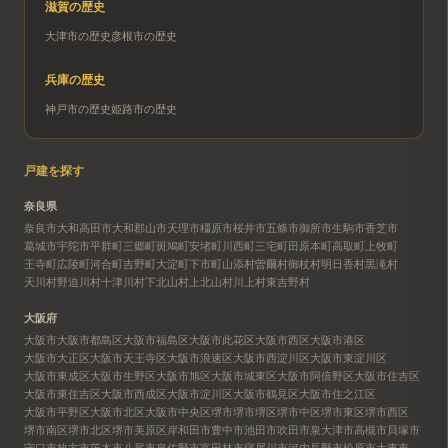
滋賀
の歴史
大津市
の歴史
彦根市
の歴史
兵庫
の歴史
神戸市
の歴史
姫路市
の歴史
戸建を探す
奈良県
奈良市
大和高田市
大和郡山市
天理市
橿原市
桜井市
五條市
御所市
生駒市
香芝市
葛城市
宇陀市
平群町
三郷町
斑鳩町
安堵町
川西町
三宅町
田原本町
高取町
上牧町
王寺町
広陵町
河合町
吉野町
大淀町
下市町
山添村
曽爾村
御杖村
明日香村
黒滝村
天川村
野迫川村
十津川村
下北山村
上北山村
川上村
東吉野村
大阪府
大阪市
大阪市都島区
大阪市福島区
大阪市此花区
大阪市西区
大阪市港区
大阪市大正区
大阪市天王寺区
大阪市浪速区
大阪市西淀川区
大阪市東淀川区
大阪市東成区
大阪市生野区
大阪市旭区
大阪市城東区
大阪市阿倍野区
大阪市住吉区
大阪市東住吉区
大阪市西成区
大阪市淀川区
大阪市鶴見区
大阪市住之江区
大阪市平野区
大阪市北区
大阪市中央区
堺市
堺市堺区
堺市中区
堺市東区
堺市西区
堺市南区
堺市北区
堺市美原区
岸和田市
豊中市
池田市
吹田市
泉大津市
高槻市
貝塚市
守口市
枚方市
茨木市
八尾市
泉佐野市
富田林市
寝屋川市
河内長野市
松原市
大東市