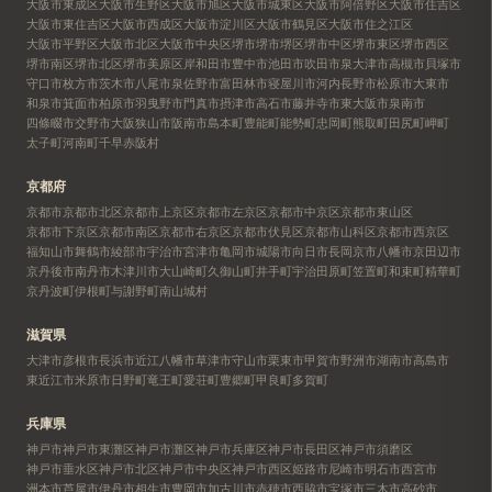
大阪市東成区
大阪市生野区
大阪市旭区
大阪市城東区
大阪市阿倍野区
大阪市住吉区
大阪市東住吉区
大阪市西成区
大阪市淀川区
大阪市鶴見区
大阪市住之江区
大阪市平野区
大阪市北区
大阪市中央区
堺市
堺市堺区
堺市中区
堺市東区
堺市西区
堺市南区
堺市北区
堺市美原区
岸和田市
豊中市
池田市
吹田市
泉大津市
高槻市
貝塚市
守口市
枚方市
茨木市
八尾市
泉佐野市
富田林市
寝屋川市
河内長野市
松原市
大東市
和泉市
箕面市
柏原市
羽曳野市
門真市
摂津市
高石市
藤井寺市
東大阪市
泉南市
四條畷市
交野市
大阪狭山市
阪南市
島本町
豊能町
能勢町
忠岡町
熊取町
田尻町
岬町
太子町
河南町
千早赤阪村
京都府
京都市
京都市北区
京都市上京区
京都市左京区
京都市中京区
京都市東山区
京都市下京区
京都市南区
京都市右京区
京都市伏見区
京都市山科区
京都市西京区
福知山市
舞鶴市
綾部市
宇治市
宮津市
亀岡市
城陽市
向日市
長岡京市
八幡市
京田辺市
京丹後市
南丹市
木津川市
大山崎町
久御山町
井手町
宇治田原町
笠置町
和束町
精華町
京丹波町
伊根町
与謝野町
南山城村
滋賀県
大津市
彦根市
長浜市
近江八幡市
草津市
守山市
栗東市
甲賀市
野洲市
湖南市
高島市
東近江市
米原市
日野町
竜王町
愛荘町
豊郷町
甲良町
多賀町
兵庫県
神戸市
神戸市東灘区
神戸市灘区
神戸市兵庫区
神戸市長田区
神戸市須磨区
神戸市垂水区
神戸市北区
神戸市中央区
神戸市西区
姫路市
尼崎市
明石市
西宮市
洲本市
芦屋市
伊丹市
相生市
豊岡市
加古川市
赤穂市
西脇市
宝塚市
三木市
高砂市