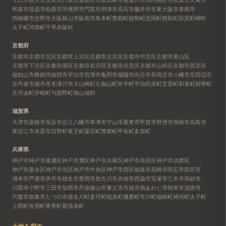
和泉市
箕面市
柏原市
羽曳野市
門真市
摂津市
高石市
藤井寺市
東大阪市
泉南市
四條畷市
交野市
大阪狭山市
阪南市
島本町
豊能町
能勢町
忠岡町
熊取町
田尻町
岬町
太子町
河南町
千早赤阪村
京都府
京都市
京都市北区
京都市上京区
京都市左京区
京都市中京区
京都市東山区
京都市下京区
京都市南区
京都市右京区
京都市伏見区
京都市山科区
京都市西京区
福知山市
舞鶴市
綾部市
宇治市
宮津市
亀岡市
城陽市
向日市
長岡京市
八幡市
京田辺市
京丹後市
南丹市
木津川市
大山崎町
久御山町
井手町
宇治田原町
笠置町
和束町
精華町
京丹波町
伊根町
与謝野町
南山城村
滋賀県
大津市
彦根市
長浜市
近江八幡市
草津市
守山市
栗東市
甲賀市
野洲市
湖南市
高島市
東近江市
米原市
日野町
竜王町
愛荘町
豊郷町
甲良町
多賀町
兵庫県
神戸市
神戸市東灘区
神戸市灘区
神戸市兵庫区
神戸市長田区
神戸市須磨区
神戸市垂水区
神戸市北区
神戸市中央区
神戸市西区
姫路市
尼崎市
明石市
西宮市
洲本市
芦屋市
伊丹市
相生市
豊岡市
加古川市
赤穂市
西脇市
宝塚市
三木市
高砂市
川西市
小野市
三田市
加西市
丹波篠山市
養父市
丹波市
南あわじ市
朝来市
淡路市
宍粟市
加東市
たつの市
猪名川町
多可町
稲美町
播磨町
市川町
福崎町
神河町
太子町
上郡町
佐用町
香美町
新温泉町