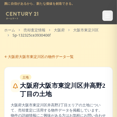
腕に自信があるから、新たな価値を創造できる。
ホーム
売却査定情報
大阪府
大阪市東淀川区
Sp-132325ce3930406f
大阪府
大阪市東淀川区
の物件データ一覧
土地
大阪府大阪市東淀川区井高野2
丁目
の
土地
大阪府
大阪市東淀川区
井高野2丁目
エリアの
土地
につい
て、売却査定に活用する物件データを掲載しています。
物件の詳細情報にご興味がある方はお気軽にお問い合わせ