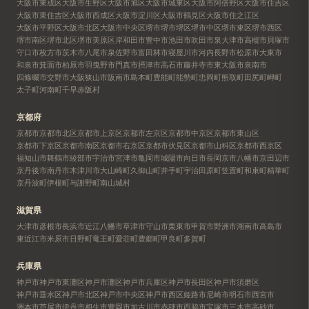
大阪市東成区
大阪市生野区
大阪市旭区
大阪市城東区
大阪市阿倍野区
大阪市住吉区
大阪市東住吉区
大阪市西成区
大阪市淀川区
大阪市鶴見区
大阪市住之江区
大阪市平野区
大阪市北区
大阪市中央区
堺市
堺市堺区
堺市中区
堺市東区
堺市西区
堺市南区
堺市北区
堺市美原区
岸和田市
豊中市
池田市
吹田市
泉大津市
高槻市
貝塚市
守口市
枚方市
茨木市
八尾市
泉佐野市
富田林市
寝屋川市
河内長野市
松原市
大東市
和泉市
箕面市
柏原市
羽曳野市
門真市
摂津市
高石市
藤井寺市
東大阪市
泉南市
四條畷市
交野市
大阪狭山市
阪南市
島本町
豊能町
能勢町
忠岡町
熊取町
田尻町
岬町
太子町
河南町
千早赤阪村
京都府
京都市
京都市北区
京都市上京区
京都市左京区
京都市中京区
京都市東山区
京都市下京区
京都市南区
京都市右京区
京都市伏見区
京都市山科区
京都市西京区
福知山市
舞鶴市
綾部市
宇治市
宮津市
亀岡市
城陽市
向日市
長岡京市
八幡市
京田辺市
京丹後市
南丹市
木津川市
大山崎町
久御山町
井手町
宇治田原町
笠置町
和束町
精華町
京丹波町
伊根町
与謝野町
南山城村
滋賀県
大津市
彦根市
長浜市
近江八幡市
草津市
守山市
栗東市
甲賀市
野洲市
湖南市
高島市
東近江市
米原市
日野町
竜王町
愛荘町
豊郷町
甲良町
多賀町
兵庫県
神戸市
神戸市東灘区
神戸市灘区
神戸市兵庫区
神戸市長田区
神戸市須磨区
神戸市垂水区
神戸市北区
神戸市中央区
神戸市西区
姫路市
尼崎市
明石市
西宮市
洲本市
芦屋市
伊丹市
相生市
豊岡市
加古川市
赤穂市
西脇市
宝塚市
三木市
高砂市