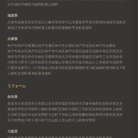
京丹波町
伊根町
与謝野町
南山城村
滋賀県
大津市
彦根市
長浜市
近江八幡市
草津市
守山市
栗東市
甲賀市
野洲市
湖南市
高島市
東近江市
米原市
日野町
竜王町
愛荘町
豊郷町
甲良町
多賀町
兵庫県
神戸市
神戸市東灘区
神戸市灘区
神戸市兵庫区
神戸市長田区
神戸市須磨区
神戸市垂水区
神戸市北区
神戸市中央区
神戸市西区
姫路市
尼崎市
明石市
西宮市
洲本市
芦屋市
伊丹市
相生市
豊岡市
加古川市
赤穂市
西脇市
宝塚市
三木市
高砂市
川西市
小野市
三田市
加西市
丹波篠山市
養父市
丹波市
南あわじ市
朝来市
淡路市
宍粟市
加東市
たつの市
猪名川町
多可町
稲美町
播磨町
市川町
福崎町
神河町
太子町
上郡町
佐用町
香美町
新温泉町
リフォーム
奈良県
奈良市
大和高田市
大和郡山市
天理市
橿原市
桜井市
五條市
御所市
生駒市
香芝市
葛城市
宇陀市
平群町
三郷町
斑鳩町
安堵町
川西町
三宅町
田原本町
高取町
上牧町
王寺町
広陵町
河合町
吉野町
大淀町
下市町
山添村
曽爾村
御杖村
明日香村
黒滝村
天川村
野迫川村
十津川村
下北山村
上北山村
川上村
東吉野村
大阪府
大阪市
大阪市都島区
大阪市福島区
大阪市此花区
大阪市西区
大阪市港区