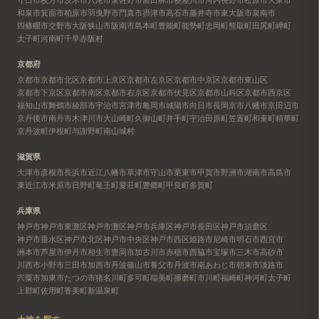
和泉市
箕面市
柏原市
羽曳野市
門真市
摂津市
高石市
藤井寺市
東大阪市
泉南市
四條畷市
交野市
大阪狭山市
阪南市
島本町
豊能町
能勢町
忠岡町
熊取町
田尻町
岬町
太子町
河南町
千早赤阪村
京都府
京都市
京都市北区
京都市上京区
京都市左京区
京都市中京区
京都市東山区
京都市下京区
京都市南区
京都市右京区
京都市伏見区
京都市山科区
京都市西京区
福知山市
舞鶴市
綾部市
宇治市
宮津市
亀岡市
城陽市
向日市
長岡京市
八幡市
京田辺市
京丹後市
南丹市
木津川市
大山崎町
久御山町
井手町
宇治田原町
笠置町
和束町
精華町
京丹波町
伊根町
与謝野町
南山城村
滋賀県
大津市
彦根市
長浜市
近江八幡市
草津市
守山市
栗東市
甲賀市
野洲市
湖南市
高島市
東近江市
米原市
日野町
竜王町
愛荘町
豊郷町
甲良町
多賀町
兵庫県
神戸市
神戸市東灘区
神戸市灘区
神戸市兵庫区
神戸市長田区
神戸市須磨区
神戸市垂水区
神戸市北区
神戸市中央区
神戸市西区
姫路市
尼崎市
明石市
西宮市
洲本市
芦屋市
伊丹市
相生市
豊岡市
加古川市
赤穂市
西脇市
宝塚市
三木市
高砂市
川西市
小野市
三田市
加西市
丹波篠山市
養父市
丹波市
南あわじ市
朝来市
淡路市
宍粟市
加東市
たつの市
猪名川町
多可町
稲美町
播磨町
市川町
福崎町
神河町
太子町
上郡町
佐用町
香美町
新温泉町