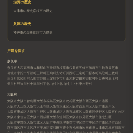
滋賀
の歴史
大津市
の歴史
彦根市
の歴史
兵庫
の歴史
神戸市
の歴史
姫路市
の歴史
戸建を探す
奈良県
奈良市
大和高田市
大和郡山市
天理市
橿原市
桜井市
五條市
御所市
生駒市
香芝市
葛城市
宇陀市
平群町
三郷町
斑鳩町
安堵町
川西町
三宅町
田原本町
高取町
上牧町
王寺町
広陵町
河合町
吉野町
大淀町
下市町
山添村
曽爾村
御杖村
明日香村
黒滝村
天川村
野迫川村
十津川村
下北山村
上北山村
川上村
東吉野村
大阪府
大阪市
大阪市都島区
大阪市福島区
大阪市此花区
大阪市西区
大阪市港区
大阪市大正区
大阪市天王寺区
大阪市浪速区
大阪市西淀川区
大阪市東淀川区
大阪市東成区
大阪市生野区
大阪市旭区
大阪市城東区
大阪市阿倍野区
大阪市住吉区
大阪市東住吉区
大阪市西成区
大阪市淀川区
大阪市鶴見区
大阪市住之江区
大阪市平野区
大阪市北区
大阪市中央区
堺市
堺市堺区
堺市中区
堺市東区
堺市西区
堺市南区
堺市北区
堺市美原区
岸和田市
豊中市
池田市
吹田市
泉大津市
高槻市
貝塚市
守口市
枚方市
茨木市
八尾市
泉佐野市
富田林市
寝屋川市
河内長野市
松原市
大東市