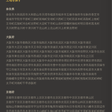
土地を探す
奈良県
奈良市
大和高田市
大和郡山市
天理市
橿原市
桜井市
五條市
御所市
生駒市
香芝市
葛城市
宇陀市
平群町
三郷町
斑鳩町
安堵町
川西町
三宅町
田原本町
高取町
上牧町
王寺町
広陵町
河合町
吉野町
大淀町
下市町
山添村
曽爾村
御杖村
明日香村
黒滝村
天川村
野迫川村
十津川村
下北山村
上北山村
川上村
東吉野村
大阪府
大阪市
大阪市都島区
大阪市福島区
大阪市此花区
大阪市西区
大阪市港区
大阪市大正区
大阪市天王寺区
大阪市浪速区
大阪市西淀川区
大阪市東淀川区
大阪市東成区
大阪市生野区
大阪市旭区
大阪市城東区
大阪市阿倍野区
大阪市住吉区
大阪市東住吉区
大阪市西成区
大阪市淀川区
大阪市鶴見区
大阪市住之江区
大阪市平野区
大阪市北区
大阪市中央区
堺市
堺市堺区
堺市中区
堺市東区
堺市西区
堺市南区
堺市北区
堺市美原区
岸和田市
豊中市
池田市
吹田市
泉大津市
高槻市
貝塚市
守口市
枚方市
茨木市
八尾市
泉佐野市
富田林市
寝屋川市
河内長野市
松原市
大東市
和泉市
箕面市
柏原市
羽曳野市
門真市
摂津市
高石市
藤井寺市
東大阪市
泉南市
四條畷市
交野市
大阪狭山市
阪南市
島本町
豊能町
能勢町
忠岡町
熊取町
田尻町
岬町
太子町
河南町
千早赤阪村
京都府
京都市
京都市北区
京都市上京区
京都市左京区
京都市中京区
京都市東山区
京都市下京区
京都市南区
京都市右京区
京都市伏見区
京都市山科区
京都市西京区
福知山市
舞鶴市
綾部市
宇治市
宮津市
亀岡市
城陽市
向日市
長岡京市
八幡市
京田辺市
京丹後市
南丹市
木津川市
大山崎町
久御山町
井手町
宇治田原町
笠置町
和束町
精華町