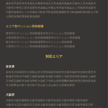
洲本市
芦屋市
伊丹市
相生市
豊岡市
加古川市
赤穂市
西脇市
宝塚市
三木市
高砂市
川西市
小野市
三田市
加西市
丹波篠山市
養父市
丹波市
南あわじ市
朝来市
淡路市
宍粟市
加東市
たつの市
猪名川町
多可町
稲美町
播磨町
市川町
福崎町
神河町
太子町
上郡町
佐用町
香美町
新温泉町
エリア別マンション売却相場
香芝市のマンション売却相場
奈良市のマンション売却相場
大和高田市のマンション売却相場
橿原市のマンション売却相場
枚方市のマンション売却相場
堺市のマンション売却相場
八尾市のマンション売却相場
高槻市のマンション売却相場
対応エリア
奈良県
奈良市
大和高田市
大和郡山市
天理市
橿原市
桜井市
五條市
御所市
生駒市
香芝市
葛城市
宇陀市
平群町
三郷町
斑鳩町
安堵町
川西町
三宅町
田原本町
高取町
上牧町
王寺町
広陵町
河合町
吉野町
大淀町
下市町
山添村
曽爾村
御杖村
明日香村
黒滝村
天川村
野迫川村
十津川村
下北山村
上北山村
川上村
東吉野村
大阪府
大阪市
大阪市都島区
大阪市福島区
大阪市此花区
大阪市西区
大阪市港区
大阪市大正区
大阪市天王寺区
大阪市浪速区
大阪市西淀川区
大阪市東淀川区