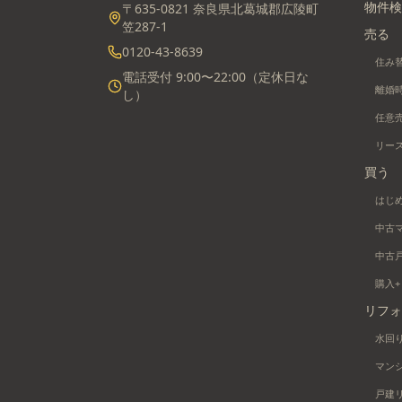
物件検
〒635-0821 奈良県北葛城郡広陵町
笠287-1
売る
0120-43-8639
住み
電話受付 9:00〜22:00（定休日な
離婚
し）
任意
リー
買う
はじ
中古
中古
購入
リフォ
水回
マン
戸建