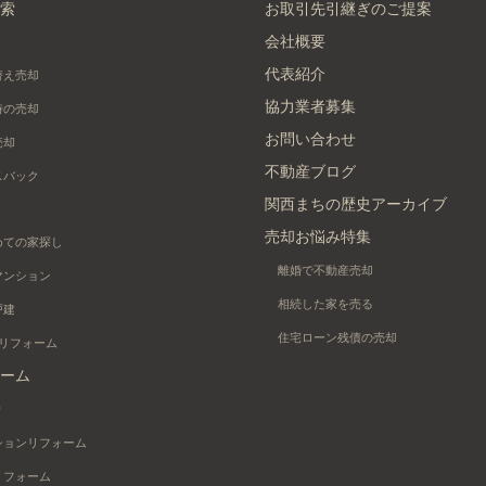
索
お取引先引継ぎのご提案
会社概要
代表紹介
替え売却
協力業者募集
時の売却
お問い合わせ
売却
不動産ブログ
スバック
関西まちの歴史アーカイブ
売却お悩み特集
めての家探し
離婚で不動産売却
マンション
相続した家を売る
戸建
住宅ローン残債の売却
+リフォーム
ーム
り
ションリフォーム
リフォーム