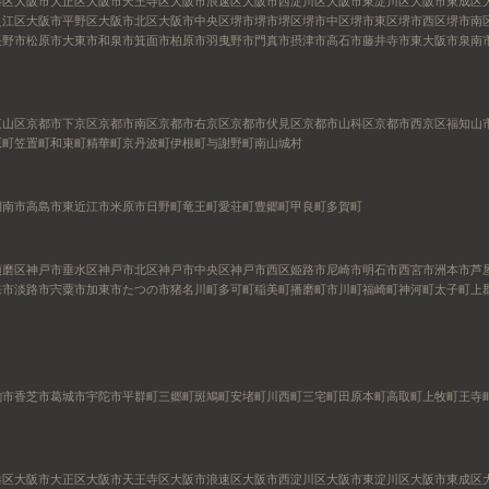
港区
大阪市大正区
大阪市天王寺区
大阪市浪速区
大阪市西淀川区
大阪市東淀川区
大阪市東成区
之江区
大阪市平野区
大阪市北区
大阪市中央区
堺市
堺市堺区
堺市中区
堺市東区
堺市西区
堺市南
長野市
松原市
大東市
和泉市
箕面市
柏原市
羽曳野市
門真市
摂津市
高石市
藤井寺市
東大阪市
泉南
東山区
京都市下京区
京都市南区
京都市右京区
京都市伏見区
京都市山科区
京都市西京区
福知山
原町
笠置町
和束町
精華町
京丹波町
伊根町
与謝野町
南山城村
湖南市
高島市
東近江市
米原市
日野町
竜王町
愛荘町
豊郷町
甲良町
多賀町
須磨区
神戸市垂水区
神戸市北区
神戸市中央区
神戸市西区
姫路市
尼崎市
明石市
西宮市
洲本市
芦
来市
淡路市
宍粟市
加東市
たつの市
猪名川町
多可町
稲美町
播磨町
市川町
福崎町
神河町
太子町
上
駒市
香芝市
葛城市
宇陀市
平群町
三郷町
斑鳩町
安堵町
川西町
三宅町
田原本町
高取町
上牧町
王寺
港区
大阪市大正区
大阪市天王寺区
大阪市浪速区
大阪市西淀川区
大阪市東淀川区
大阪市東成区