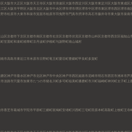
港区
大阪市大正区
大阪市天王寺区
大阪市浪速区
大阪市西淀川区
大阪市東淀川区
大阪市東成区
之江区
大阪市平野区
大阪市北区
大阪市中央区
堺市
堺市堺区
堺市中区
堺市東区
堺市西区
堺市南
長野市
松原市
大東市
和泉市
箕面市
柏原市
羽曳野市
門真市
摂津市
高石市
藤井寺市
東大阪市
泉南
東山区
京都市下京区
京都市南区
京都市右京区
京都市伏見区
京都市山科区
京都市西京区
福知山
原町
笠置町
和束町
精華町
京丹波町
伊根町
与謝野町
南山城村
湖南市
高島市
東近江市
米原市
日野町
竜王町
愛荘町
豊郷町
甲良町
多賀町
須磨区
神戸市垂水区
神戸市北区
神戸市中央区
神戸市西区
姫路市
尼崎市
明石市
西宮市
洲本市
芦
来市
淡路市
宍粟市
加東市
たつの市
猪名川町
多可町
稲美町
播磨町
市川町
福崎町
神河町
太子町
上
駒市
香芝市
葛城市
宇陀市
平群町
三郷町
斑鳩町
安堵町
川西町
三宅町
田原本町
高取町
上牧町
王寺