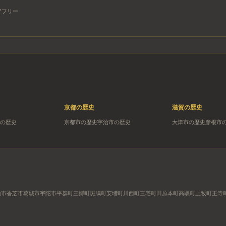
アフリー
京都
の歴史
滋賀
の歴史
の歴史
京都市
の歴史
宇治市
の歴史
大津市
の歴史
彦根市
駒市
香芝市
葛城市
宇陀市
平群町
三郷町
斑鳩町
安堵町
川西町
三宅町
田原本町
高取町
上牧町
王寺