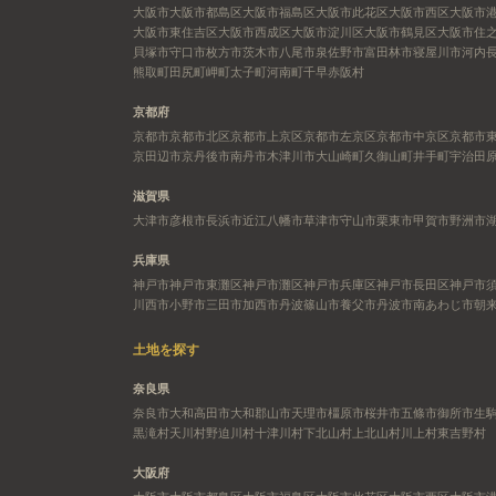
大阪市
大阪市都島区
大阪市福島区
大阪市此花区
大阪市西区
大阪市
大阪市東住吉区
大阪市西成区
大阪市淀川区
大阪市鶴見区
大阪市住
貝塚市
守口市
枚方市
茨木市
八尾市
泉佐野市
富田林市
寝屋川市
河内
熊取町
田尻町
岬町
太子町
河南町
千早赤阪村
京都府
京都市
京都市北区
京都市上京区
京都市左京区
京都市中京区
京都市
京田辺市
京丹後市
南丹市
木津川市
大山崎町
久御山町
井手町
宇治田
滋賀県
大津市
彦根市
長浜市
近江八幡市
草津市
守山市
栗東市
甲賀市
野洲市
兵庫県
神戸市
神戸市東灘区
神戸市灘区
神戸市兵庫区
神戸市長田区
神戸市
川西市
小野市
三田市
加西市
丹波篠山市
養父市
丹波市
南あわじ市
朝
土地を探す
奈良県
奈良市
大和高田市
大和郡山市
天理市
橿原市
桜井市
五條市
御所市
生
黒滝村
天川村
野迫川村
十津川村
下北山村
上北山村
川上村
東吉野村
大阪府