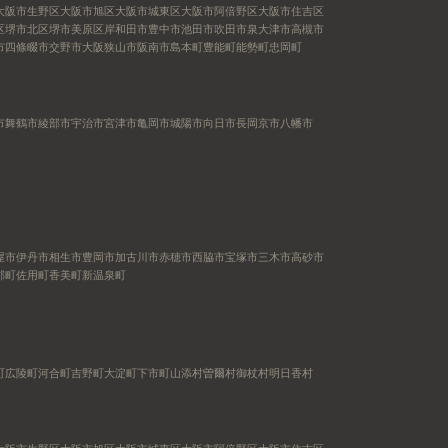
大阪市生野区
大阪市旭区
大阪市城東区
大阪市阿倍野区
大阪市住吉区
区
堺市北区
堺市美原区
岸和田市
豊中市
池田市
吹田市
泉大津市
高槻市
市
四條畷市
交野市
大阪狭山市
阪南市
島本町
豊能町
能勢町
忠岡町
市
舞鶴市
綾部市
宇治市
宮津市
亀岡市
城陽市
向日市
長岡京市
八幡市
屋市
伊丹市
相生市
豊岡市
加古川市
赤穂市
西脇市
宝塚市
三木市
高砂市
郡町
佐用町
香美町
新温泉町
町
広陵町
河合町
吉野町
大淀町
下市町
山添村
曽爾村
御杖村
明日香村