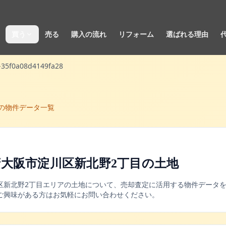
買う
売る
購入の流れ
リフォーム
選ばれる理由
-35f0a08d4149fa28
の物件データ一覧
大阪市淀川区新北野2丁目
の
土地
区
新北野2丁目
エリアの
土地
について、売却査定に活用する物件データ
ご興味がある方はお気軽にお問い合わせください。