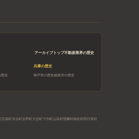
アーカイブトップ
不動産業界の歴史
兵庫
の歴史
の歴史
神戸市
の歴史
姫路市
の歴史
町
広陵町
河合町
吉野町
大淀町
下市町
山添村
曽爾村
御杖村
明日香村