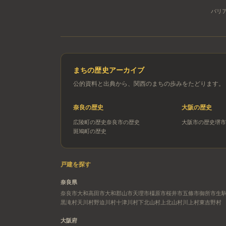
バリ
まちの歴史アーカイブ
公的資料と出典から、関西のまちの歩みをたどります。
奈良
の歴史
大阪
の歴史
広陵町
の歴史
奈良市
の歴史
大阪市
の歴史
堺市
斑鳩町
の歴史
戸建を探す
奈良県
奈良市
大和高田市
大和郡山市
天理市
橿原市
桜井市
五條市
御所市
生
黒滝村
天川村
野迫川村
十津川村
下北山村
上北山村
川上村
東吉野村
大阪府