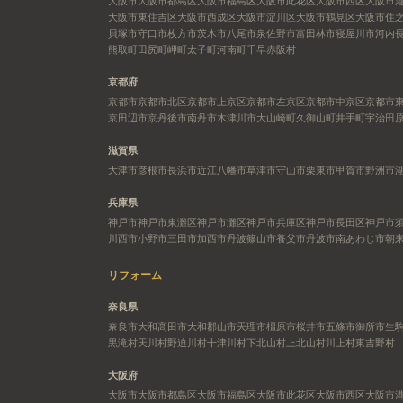
大阪市
大阪市都島区
大阪市福島区
大阪市此花区
大阪市西区
大阪市
大阪市東住吉区
大阪市西成区
大阪市淀川区
大阪市鶴見区
大阪市住
貝塚市
守口市
枚方市
茨木市
八尾市
泉佐野市
富田林市
寝屋川市
河内
熊取町
田尻町
岬町
太子町
河南町
千早赤阪村
京都府
京都市
京都市北区
京都市上京区
京都市左京区
京都市中京区
京都市
京田辺市
京丹後市
南丹市
木津川市
大山崎町
久御山町
井手町
宇治田
滋賀県
大津市
彦根市
長浜市
近江八幡市
草津市
守山市
栗東市
甲賀市
野洲市
兵庫県
神戸市
神戸市東灘区
神戸市灘区
神戸市兵庫区
神戸市長田区
神戸市
川西市
小野市
三田市
加西市
丹波篠山市
養父市
丹波市
南あわじ市
朝
リフォーム
奈良県
奈良市
大和高田市
大和郡山市
天理市
橿原市
桜井市
五條市
御所市
生
黒滝村
天川村
野迫川村
十津川村
下北山村
上北山村
川上村
東吉野村
大阪府
大阪市
大阪市都島区
大阪市福島区
大阪市此花区
大阪市西区
大阪市