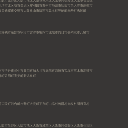
大阪市生野区
大阪市旭区
大阪市城東区
大阪市阿倍野区
大阪市住吉区
区
堺市北区
堺市美原区
岸和田市
豊中市
池田市
吹田市
泉大津市
高槻市
市
四條畷市
交野市
大阪狭山市
阪南市
島本町
豊能町
能勢町
忠岡町
市
舞鶴市
綾部市
宇治市
宮津市
亀岡市
城陽市
向日市
長岡京市
八幡市
屋市
伊丹市
相生市
豊岡市
加古川市
赤穂市
西脇市
宝塚市
三木市
高砂市
郡町
佐用町
香美町
新温泉町
町
広陵町
河合町
吉野町
大淀町
下市町
山添村
曽爾村
御杖村
明日香村
大阪市生野区
大阪市旭区
大阪市城東区
大阪市阿倍野区
大阪市住吉区