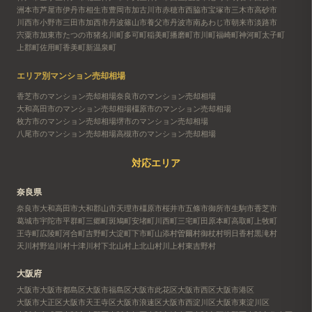
洲本市
芦屋市
伊丹市
相生市
豊岡市
加古川市
赤穂市
西脇市
宝塚市
三木市
高砂市
川西市
小野市
三田市
加西市
丹波篠山市
養父市
丹波市
南あわじ市
朝来市
淡路市
宍粟市
加東市
たつの市
猪名川町
多可町
稲美町
播磨町
市川町
福崎町
神河町
太子町
上郡町
佐用町
香美町
新温泉町
エリア別マンション売却相場
香芝市のマンション売却相場
奈良市のマンション売却相場
大和高田市のマンション売却相場
橿原市のマンション売却相場
枚方市のマンション売却相場
堺市のマンション売却相場
八尾市のマンション売却相場
高槻市のマンション売却相場
対応エリア
奈良県
奈良市
大和高田市
大和郡山市
天理市
橿原市
桜井市
五條市
御所市
生駒市
香芝市
葛城市
宇陀市
平群町
三郷町
斑鳩町
安堵町
川西町
三宅町
田原本町
高取町
上牧町
王寺町
広陵町
河合町
吉野町
大淀町
下市町
山添村
曽爾村
御杖村
明日香村
黒滝村
天川村
野迫川村
十津川村
下北山村
上北山村
川上村
東吉野村
大阪府
大阪市
大阪市都島区
大阪市福島区
大阪市此花区
大阪市西区
大阪市港区
大阪市大正区
大阪市天王寺区
大阪市浪速区
大阪市西淀川区
大阪市東淀川区