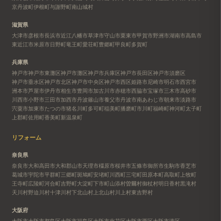
京丹波町
伊根町
与謝野町
南山城村
滋賀県
大津市
彦根市
長浜市
近江八幡市
草津市
守山市
栗東市
甲賀市
野洲市
湖南市
高島市
東近江市
米原市
日野町
竜王町
愛荘町
豊郷町
甲良町
多賀町
兵庫県
神戸市
神戸市東灘区
神戸市灘区
神戸市兵庫区
神戸市長田区
神戸市須磨区
神戸市垂水区
神戸市北区
神戸市中央区
神戸市西区
姫路市
尼崎市
明石市
西宮市
洲本市
芦屋市
伊丹市
相生市
豊岡市
加古川市
赤穂市
西脇市
宝塚市
三木市
高砂市
川西市
小野市
三田市
加西市
丹波篠山市
養父市
丹波市
南あわじ市
朝来市
淡路市
宍粟市
加東市
たつの市
猪名川町
多可町
稲美町
播磨町
市川町
福崎町
神河町
太子町
上郡町
佐用町
香美町
新温泉町
リフォーム
奈良県
奈良市
大和高田市
大和郡山市
天理市
橿原市
桜井市
五條市
御所市
生駒市
香芝市
葛城市
宇陀市
平群町
三郷町
斑鳩町
安堵町
川西町
三宅町
田原本町
高取町
上牧町
王寺町
広陵町
河合町
吉野町
大淀町
下市町
山添村
曽爾村
御杖村
明日香村
黒滝村
天川村
野迫川村
十津川村
下北山村
上北山村
川上村
東吉野村
大阪府
大阪市
大阪市都島区
大阪市福島区
大阪市此花区
大阪市西区
大阪市港区