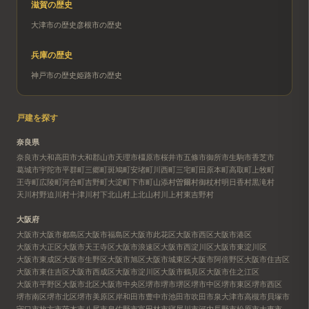
滋賀
の歴史
大津市
の歴史
彦根市
の歴史
兵庫
の歴史
神戸市
の歴史
姫路市
の歴史
戸建を探す
奈良県
奈良市
大和高田市
大和郡山市
天理市
橿原市
桜井市
五條市
御所市
生駒市
香芝市
葛城市
宇陀市
平群町
三郷町
斑鳩町
安堵町
川西町
三宅町
田原本町
高取町
上牧町
王寺町
広陵町
河合町
吉野町
大淀町
下市町
山添村
曽爾村
御杖村
明日香村
黒滝村
天川村
野迫川村
十津川村
下北山村
上北山村
川上村
東吉野村
大阪府
大阪市
大阪市都島区
大阪市福島区
大阪市此花区
大阪市西区
大阪市港区
大阪市大正区
大阪市天王寺区
大阪市浪速区
大阪市西淀川区
大阪市東淀川区
大阪市東成区
大阪市生野区
大阪市旭区
大阪市城東区
大阪市阿倍野区
大阪市住吉区
大阪市東住吉区
大阪市西成区
大阪市淀川区
大阪市鶴見区
大阪市住之江区
大阪市平野区
大阪市北区
大阪市中央区
堺市
堺市堺区
堺市中区
堺市東区
堺市西区
堺市南区
堺市北区
堺市美原区
岸和田市
豊中市
池田市
吹田市
泉大津市
高槻市
貝塚市
守口市
枚方市
茨木市
八尾市
泉佐野市
富田林市
寝屋川市
河内長野市
松原市
大東市