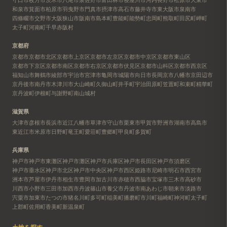
和泉市
箕面市
柏原市
羽曳野市
門真市
摂津市
高石市
藤井寺市
東大阪市
泉南市
四條畷市
交野市
大阪狭山市
阪南市
島本町
豊能町
能勢町
忠岡町
熊取町
田尻町
岬町
太子町
河南町
千早赤阪村
京都府
京都市
京都市北区
京都市上京区
京都市左京区
京都市中京区
京都市東山区
京都市下京区
京都市南区
京都市右京区
京都市伏見区
京都市山科区
京都市西京区
福知山市
舞鶴市
綾部市
宇治市
宮津市
亀岡市
城陽市
向日市
長岡京市
八幡市
京田辺市
京丹後市
南丹市
木津川市
大山崎町
久御山町
井手町
宇治田原町
笠置町
和束町
精華町
京丹波町
伊根町
与謝野町
南山城村
滋賀県
大津市
彦根市
長浜市
近江八幡市
草津市
守山市
栗東市
甲賀市
野洲市
湖南市
高島市
東近江市
米原市
日野町
竜王町
愛荘町
豊郷町
甲良町
多賀町
兵庫県
神戸市
神戸市東灘区
神戸市灘区
神戸市兵庫区
神戸市長田区
神戸市須磨区
神戸市垂水区
神戸市北区
神戸市中央区
神戸市西区
姫路市
尼崎市
明石市
西宮市
洲本市
芦屋市
伊丹市
相生市
豊岡市
加古川市
赤穂市
西脇市
宝塚市
三木市
高砂市
川西市
小野市
三田市
加西市
丹波篠山市
養父市
丹波市
南あわじ市
朝来市
淡路市
宍粟市
加東市
たつの市
猪名川町
多可町
稲美町
播磨町
市川町
福崎町
神河町
太子町
上郡町
佐用町
香美町
新温泉町