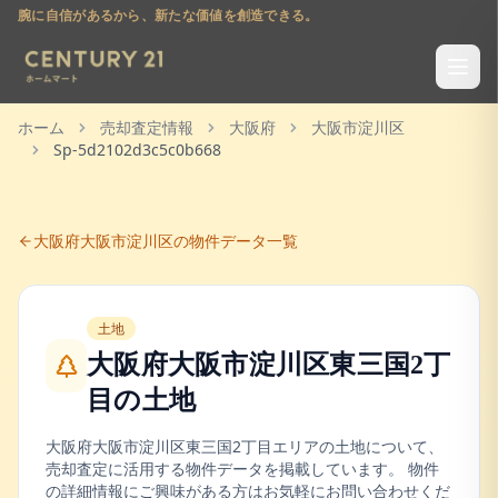
腕に自信があるから、新たな価値を創造できる。
ホーム
売却査定情報
大阪府
大阪市淀川区
Sp-5d2102d3c5c0b668
大阪府
大阪市淀川区
の物件データ一覧
土地
大阪府大阪市淀川区東三国2丁
目
の
土地
大阪府
大阪市淀川区
東三国2丁目
エリアの
土地
について、
売却査定に活用する物件データを掲載しています。 物件
の詳細情報にご興味がある方はお気軽にお問い合わせくだ