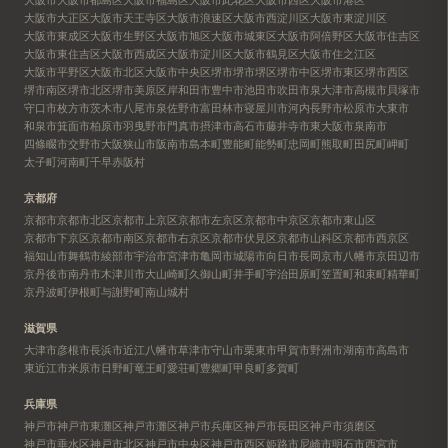
大阪市大正区
大阪市天王寺区
大阪市浪速区
大阪市西淀川区
大阪市東淀川区
大阪市東成区
大阪市生野区
大阪市旭区
大阪市城東区
大阪市阿倍野区
大阪市住吉区
大阪市東住吉区
大阪市西成区
大阪市淀川区
大阪市鶴見区
大阪市住之江区
大阪市平野区
大阪市北区
大阪市中央区
堺市
堺市堺区
堺市中区
堺市東区
堺市西区
堺市南区
堺市北区
堺市美原区
岸和田市
豊中市
池田市
吹田市
泉大津市
高槻市
貝塚市
守口市
枚方市
茨木市
八尾市
泉佐野市
富田林市
寝屋川市
河内長野市
松原市
大東市
和泉市
箕面市
柏原市
羽曳野市
門真市
摂津市
高石市
藤井寺市
東大阪市
泉南市
四條畷市
交野市
大阪狭山市
阪南市
島本町
豊能町
能勢町
忠岡町
熊取町
田尻町
岬町
太子町
河南町
千早赤阪村
京都府
京都市
京都市北区
京都市上京区
京都市左京区
京都市中京区
京都市東山区
京都市下京区
京都市南区
京都市右京区
京都市伏見区
京都市山科区
京都市西京区
福知山市
舞鶴市
綾部市
宇治市
宮津市
亀岡市
城陽市
向日市
長岡京市
八幡市
京田辺市
京丹後市
南丹市
木津川市
大山崎町
久御山町
井手町
宇治田原町
笠置町
和束町
精華町
京丹波町
伊根町
与謝野町
南山城村
滋賀県
大津市
彦根市
長浜市
近江八幡市
草津市
守山市
栗東市
甲賀市
野洲市
湖南市
高島市
東近江市
米原市
日野町
竜王町
愛荘町
豊郷町
甲良町
多賀町
兵庫県
神戸市
神戸市東灘区
神戸市灘区
神戸市兵庫区
神戸市長田区
神戸市須磨区
神戸市垂水区
神戸市北区
神戸市中央区
神戸市西区
姫路市
尼崎市
明石市
西宮市