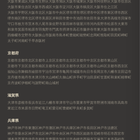
大阪市東成区
大阪市生野区
大阪市旭区
大阪市城東区
大阪市阿倍野区
大阪市住吉区
大阪市東住吉区
大阪市西成区
大阪市淀川区
大阪市鶴見区
大阪市住之江区
大阪市平野区
大阪市北区
大阪市中央区
堺市
堺市堺区
堺市中区
堺市東区
堺市西区
堺市南区
堺市北区
堺市美原区
岸和田市
豊中市
池田市
吹田市
泉大津市
高槻市
貝塚市
守口市
枚方市
茨木市
八尾市
泉佐野市
富田林市
寝屋川市
河内長野市
松原市
大東市
和泉市
箕面市
柏原市
羽曳野市
門真市
摂津市
高石市
藤井寺市
東大阪市
泉南市
四條畷市
交野市
大阪狭山市
阪南市
島本町
豊能町
能勢町
忠岡町
熊取町
田尻町
岬町
太子町
河南町
千早赤阪村
京都府
京都市
京都市北区
京都市上京区
京都市左京区
京都市中京区
京都市東山区
京都市下京区
京都市南区
京都市右京区
京都市伏見区
京都市山科区
京都市西京区
福知山市
舞鶴市
綾部市
宇治市
宮津市
亀岡市
城陽市
向日市
長岡京市
八幡市
京田辺市
京丹後市
南丹市
木津川市
大山崎町
久御山町
井手町
宇治田原町
笠置町
和束町
精華町
京丹波町
伊根町
与謝野町
南山城村
滋賀県
大津市
彦根市
長浜市
近江八幡市
草津市
守山市
栗東市
甲賀市
野洲市
湖南市
高島市
東近江市
米原市
日野町
竜王町
愛荘町
豊郷町
甲良町
多賀町
兵庫県
神戸市
神戸市東灘区
神戸市灘区
神戸市兵庫区
神戸市長田区
神戸市須磨区
神戸市垂水区
神戸市北区
神戸市中央区
神戸市西区
姫路市
尼崎市
明石市
西宮市
洲本市
芦屋市
伊丹市
相生市
豊岡市
加古川市
赤穂市
西脇市
宝塚市
三木市
高砂市