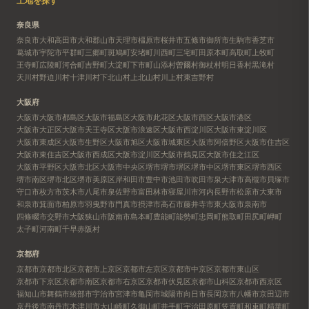
土地を探す
奈良県
奈良市
大和高田市
大和郡山市
天理市
橿原市
桜井市
五條市
御所市
生駒市
香芝市
葛城市
宇陀市
平群町
三郷町
斑鳩町
安堵町
川西町
三宅町
田原本町
高取町
上牧町
王寺町
広陵町
河合町
吉野町
大淀町
下市町
山添村
曽爾村
御杖村
明日香村
黒滝村
天川村
野迫川村
十津川村
下北山村
上北山村
川上村
東吉野村
大阪府
大阪市
大阪市都島区
大阪市福島区
大阪市此花区
大阪市西区
大阪市港区
大阪市大正区
大阪市天王寺区
大阪市浪速区
大阪市西淀川区
大阪市東淀川区
大阪市東成区
大阪市生野区
大阪市旭区
大阪市城東区
大阪市阿倍野区
大阪市住吉区
大阪市東住吉区
大阪市西成区
大阪市淀川区
大阪市鶴見区
大阪市住之江区
大阪市平野区
大阪市北区
大阪市中央区
堺市
堺市堺区
堺市中区
堺市東区
堺市西区
堺市南区
堺市北区
堺市美原区
岸和田市
豊中市
池田市
吹田市
泉大津市
高槻市
貝塚市
守口市
枚方市
茨木市
八尾市
泉佐野市
富田林市
寝屋川市
河内長野市
松原市
大東市
和泉市
箕面市
柏原市
羽曳野市
門真市
摂津市
高石市
藤井寺市
東大阪市
泉南市
四條畷市
交野市
大阪狭山市
阪南市
島本町
豊能町
能勢町
忠岡町
熊取町
田尻町
岬町
太子町
河南町
千早赤阪村
京都府
京都市
京都市北区
京都市上京区
京都市左京区
京都市中京区
京都市東山区
京都市下京区
京都市南区
京都市右京区
京都市伏見区
京都市山科区
京都市西京区
福知山市
舞鶴市
綾部市
宇治市
宮津市
亀岡市
城陽市
向日市
長岡京市
八幡市
京田辺市
京丹後市
南丹市
木津川市
大山崎町
久御山町
井手町
宇治田原町
笠置町
和束町
精華町