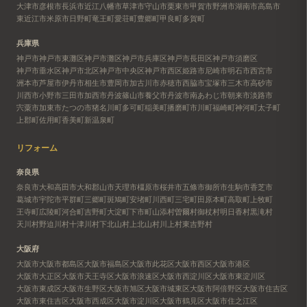
大津市
彦根市
長浜市
近江八幡市
草津市
守山市
栗東市
甲賀市
野洲市
湖南市
高島市
東近江市
米原市
日野町
竜王町
愛荘町
豊郷町
甲良町
多賀町
兵庫県
神戸市
神戸市東灘区
神戸市灘区
神戸市兵庫区
神戸市長田区
神戸市須磨区
神戸市垂水区
神戸市北区
神戸市中央区
神戸市西区
姫路市
尼崎市
明石市
西宮市
洲本市
芦屋市
伊丹市
相生市
豊岡市
加古川市
赤穂市
西脇市
宝塚市
三木市
高砂市
川西市
小野市
三田市
加西市
丹波篠山市
養父市
丹波市
南あわじ市
朝来市
淡路市
宍粟市
加東市
たつの市
猪名川町
多可町
稲美町
播磨町
市川町
福崎町
神河町
太子町
上郡町
佐用町
香美町
新温泉町
リフォーム
奈良県
奈良市
大和高田市
大和郡山市
天理市
橿原市
桜井市
五條市
御所市
生駒市
香芝市
葛城市
宇陀市
平群町
三郷町
斑鳩町
安堵町
川西町
三宅町
田原本町
高取町
上牧町
王寺町
広陵町
河合町
吉野町
大淀町
下市町
山添村
曽爾村
御杖村
明日香村
黒滝村
天川村
野迫川村
十津川村
下北山村
上北山村
川上村
東吉野村
大阪府
大阪市
大阪市都島区
大阪市福島区
大阪市此花区
大阪市西区
大阪市港区
大阪市大正区
大阪市天王寺区
大阪市浪速区
大阪市西淀川区
大阪市東淀川区
大阪市東成区
大阪市生野区
大阪市旭区
大阪市城東区
大阪市阿倍野区
大阪市住吉区
大阪市東住吉区
大阪市西成区
大阪市淀川区
大阪市鶴見区
大阪市住之江区