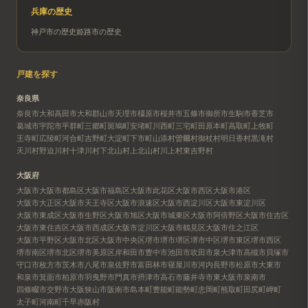
兵庫
の歴史
神戸市
の歴史
姫路市
の歴史
戸建を探す
奈良県
奈良市
大和高田市
大和郡山市
天理市
橿原市
桜井市
五條市
御所市
生駒市
香芝市
葛城市
宇陀市
平群町
三郷町
斑鳩町
安堵町
川西町
三宅町
田原本町
高取町
上牧町
王寺町
広陵町
河合町
吉野町
大淀町
下市町
山添村
曽爾村
御杖村
明日香村
黒滝村
天川村
野迫川村
十津川村
下北山村
上北山村
川上村
東吉野村
大阪府
大阪市
大阪市都島区
大阪市福島区
大阪市此花区
大阪市西区
大阪市港区
大阪市大正区
大阪市天王寺区
大阪市浪速区
大阪市西淀川区
大阪市東淀川区
大阪市東成区
大阪市生野区
大阪市旭区
大阪市城東区
大阪市阿倍野区
大阪市住吉区
大阪市東住吉区
大阪市西成区
大阪市淀川区
大阪市鶴見区
大阪市住之江区
大阪市平野区
大阪市北区
大阪市中央区
堺市
堺市堺区
堺市中区
堺市東区
堺市西区
堺市南区
堺市北区
堺市美原区
岸和田市
豊中市
池田市
吹田市
泉大津市
高槻市
貝塚市
守口市
枚方市
茨木市
八尾市
泉佐野市
富田林市
寝屋川市
河内長野市
松原市
大東市
和泉市
箕面市
柏原市
羽曳野市
門真市
摂津市
高石市
藤井寺市
東大阪市
泉南市
四條畷市
交野市
大阪狭山市
阪南市
島本町
豊能町
能勢町
忠岡町
熊取町
田尻町
岬町
太子町
河南町
千早赤阪村