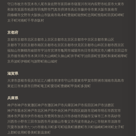
守口市
枚方市
茨木市
八尾市
泉佐野市
富田林市
寝屋川市
河内長野市
松原市
大東市
和泉市
箕面市
柏原市
羽曳野市
門真市
摂津市
高石市
藤井寺市
東大阪市
泉南市
四條畷市
交野市
大阪狭山市
阪南市
島本町
豊能町
能勢町
忠岡町
熊取町
田尻町
岬町
太子町
河南町
千早赤阪村
京都府
京都市
京都市北区
京都市上京区
京都市左京区
京都市中京区
京都市東山区
京都市下京区
京都市南区
京都市右京区
京都市伏見区
京都市山科区
京都市西京区
福知山市
舞鶴市
綾部市
宇治市
宮津市
亀岡市
城陽市
向日市
長岡京市
八幡市
京田辺市
京丹後市
南丹市
木津川市
大山崎町
久御山町
井手町
宇治田原町
笠置町
和束町
精華町
京丹波町
伊根町
与謝野町
南山城村
滋賀県
大津市
彦根市
長浜市
近江八幡市
草津市
守山市
栗東市
甲賀市
野洲市
湖南市
高島市
東近江市
米原市
日野町
竜王町
愛荘町
豊郷町
甲良町
多賀町
兵庫県
神戸市
神戸市東灘区
神戸市灘区
神戸市兵庫区
神戸市長田区
神戸市須磨区
神戸市垂水区
神戸市北区
神戸市中央区
神戸市西区
姫路市
尼崎市
明石市
西宮市
洲本市
芦屋市
伊丹市
相生市
豊岡市
加古川市
赤穂市
西脇市
宝塚市
三木市
高砂市
川西市
小野市
三田市
加西市
丹波篠山市
養父市
丹波市
南あわじ市
朝来市
淡路市
宍粟市
加東市
たつの市
猪名川町
多可町
稲美町
播磨町
市川町
福崎町
神河町
太子町
上郡町
佐用町
香美町
新温泉町