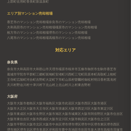
上郡町
佐用町
香美町
新温泉町
エリア別マンション売却相場
香芝市のマンション売却相場
奈良市のマンション売却相場
大和高田市のマンション売却相場
橿原市のマンション売却相場
枚方市のマンション売却相場
堺市のマンション売却相場
八尾市のマンション売却相場
高槻市のマンション売却相場
対応エリア
奈良県
奈良市
大和高田市
大和郡山市
天理市
橿原市
桜井市
五條市
御所市
生駒市
香芝市
葛城市
宇陀市
平群町
三郷町
斑鳩町
安堵町
川西町
三宅町
田原本町
高取町
上牧町
王寺町
広陵町
河合町
吉野町
大淀町
下市町
山添村
曽爾村
御杖村
明日香村
黒滝村
天川村
野迫川村
十津川村
下北山村
上北山村
川上村
東吉野村
大阪府
大阪市
大阪市都島区
大阪市福島区
大阪市此花区
大阪市西区
大阪市港区
大阪市大正区
大阪市天王寺区
大阪市浪速区
大阪市西淀川区
大阪市東淀川区
大阪市東成区
大阪市生野区
大阪市旭区
大阪市城東区
大阪市阿倍野区
大阪市住吉区
大阪市東住吉区
大阪市西成区
大阪市淀川区
大阪市鶴見区
大阪市住之江区
大阪市平野区
大阪市北区
大阪市中央区
堺市
堺市堺区
堺市中区
堺市東区
堺市西区
堺市南区
堺市北区
堺市美原区
岸和田市
豊中市
池田市
吹田市
泉大津市
高槻市
貝塚市