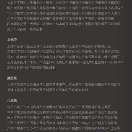
大阪市平野区
大阪市北区
大阪市中央区
堺市
堺市堺区
堺市中区
堺市東区
堺市西区
堺市南区
堺市北区
堺市美原区
岸和田市
豊中市
池田市
吹田市
泉大津市
高槻市
貝塚市
守口市
枚方市
茨木市
八尾市
泉佐野市
富田林市
寝屋川市
河内長野市
松原市
大東市
和泉市
箕面市
柏原市
羽曳野市
門真市
摂津市
高石市
藤井寺市
東大阪市
泉南市
四條畷市
交野市
大阪狭山市
阪南市
島本町
豊能町
能勢町
忠岡町
熊取町
田尻町
岬町
太子町
河南町
千早赤阪村
京都府
京都市
京都市北区
京都市上京区
京都市左京区
京都市中京区
京都市東山区
京都市下京区
京都市南区
京都市右京区
京都市伏見区
京都市山科区
京都市西京区
福知山市
舞鶴市
綾部市
宇治市
宮津市
亀岡市
城陽市
向日市
長岡京市
八幡市
京田辺市
京丹後市
南丹市
木津川市
大山崎町
久御山町
井手町
宇治田原町
笠置町
和束町
精華町
京丹波町
伊根町
与謝野町
南山城村
滋賀県
大津市
彦根市
長浜市
近江八幡市
草津市
守山市
栗東市
甲賀市
野洲市
湖南市
高島市
東近江市
米原市
日野町
竜王町
愛荘町
豊郷町
甲良町
多賀町
兵庫県
神戸市
神戸市東灘区
神戸市灘区
神戸市兵庫区
神戸市長田区
神戸市須磨区
神戸市垂水区
神戸市北区
神戸市中央区
神戸市西区
姫路市
尼崎市
明石市
西宮市
洲本市
芦屋市
伊丹市
相生市
豊岡市
加古川市
赤穂市
西脇市
宝塚市
三木市
高砂市
川西市
小野市
三田市
加西市
丹波篠山市
養父市
丹波市
南あわじ市
朝来市
淡路市
宍粟市
加東市
たつの市
猪名川町
多可町
稲美町
播磨町
市川町
福崎町
神河町
太子町