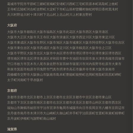
葛城市
宇陀市
平群町
三郷町
斑鳩町
安堵町
川西町
三宅町
田原本町
高取町
上牧町
王寺町
広陵町
河合町
吉野町
大淀町
下市町
山添村
曽爾村
御杖村
明日香村
黒滝村
天川村
野迫川村
十津川村
下北山村
上北山村
川上村
東吉野村
大阪府
大阪市
大阪市都島区
大阪市福島区
大阪市此花区
大阪市西区
大阪市港区
大阪市大正区
大阪市天王寺区
大阪市浪速区
大阪市西淀川区
大阪市東淀川区
大阪市東成区
大阪市生野区
大阪市旭区
大阪市城東区
大阪市阿倍野区
大阪市住吉区
大阪市東住吉区
大阪市西成区
大阪市淀川区
大阪市鶴見区
大阪市住之江区
大阪市平野区
大阪市北区
大阪市中央区
堺市
堺市堺区
堺市中区
堺市東区
堺市西区
堺市南区
堺市北区
堺市美原区
岸和田市
豊中市
池田市
吹田市
泉大津市
高槻市
貝塚市
守口市
枚方市
茨木市
八尾市
泉佐野市
富田林市
寝屋川市
河内長野市
松原市
大東市
和泉市
箕面市
柏原市
羽曳野市
門真市
摂津市
高石市
藤井寺市
東大阪市
泉南市
四條畷市
交野市
大阪狭山市
阪南市
島本町
豊能町
能勢町
忠岡町
熊取町
田尻町
岬町
太子町
河南町
千早赤阪村
京都府
京都市
京都市北区
京都市上京区
京都市左京区
京都市中京区
京都市東山区
京都市下京区
京都市南区
京都市右京区
京都市伏見区
京都市山科区
京都市西京区
福知山市
舞鶴市
綾部市
宇治市
宮津市
亀岡市
城陽市
向日市
長岡京市
八幡市
京田辺市
京丹後市
南丹市
木津川市
大山崎町
久御山町
井手町
宇治田原町
笠置町
和束町
精華町
京丹波町
伊根町
与謝野町
南山城村
滋賀県