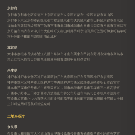
京都府
京都市
京都市北区
京都市上京区
京都市左京区
京都市中京区
京都市東山区
京都市下京区
京都市南区
京都市右京区
京都市伏見区
京都市山科区
京都市西京区
福知山市
舞鶴市
綾部市
宇治市
宮津市
亀岡市
城陽市
向日市
長岡京市
八幡市
京田辺市
京丹後市
南丹市
木津川市
大山崎町
久御山町
井手町
宇治田原町
笠置町
和束町
精華町
京丹波町
伊根町
与謝野町
南山城村
滋賀県
大津市
彦根市
長浜市
近江八幡市
草津市
守山市
栗東市
甲賀市
野洲市
湖南市
高島市
東近江市
米原市
日野町
竜王町
愛荘町
豊郷町
甲良町
多賀町
兵庫県
神戸市
神戸市東灘区
神戸市灘区
神戸市兵庫区
神戸市長田区
神戸市須磨区
神戸市垂水区
神戸市北区
神戸市中央区
神戸市西区
姫路市
尼崎市
明石市
西宮市
洲本市
芦屋市
伊丹市
相生市
豊岡市
加古川市
赤穂市
西脇市
宝塚市
三木市
高砂市
川西市
小野市
三田市
加西市
丹波篠山市
養父市
丹波市
南あわじ市
朝来市
淡路市
宍粟市
加東市
たつの市
猪名川町
多可町
稲美町
播磨町
市川町
福崎町
神河町
太子町
上郡町
佐用町
香美町
新温泉町
土地を探す
奈良県
奈良市
大和高田市
大和郡山市
天理市
橿原市
桜井市
五條市
御所市
生駒市
香芝市