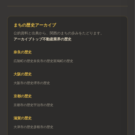
まちの歴史アーカイブ
公的資料と出典から、関西のまちの歩みをたどります。
アーカイブトップ
不動産業界の歴史
奈良
の歴史
広陵町
の歴史
奈良市
の歴史
斑鳩町
の歴史
大阪
の歴史
大阪市
の歴史
堺市
の歴史
京都
の歴史
京都市
の歴史
宇治市
の歴史
滋賀
の歴史
大津市
の歴史
彦根市
の歴史