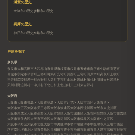
滋賀
の歴史
大津市
の歴史
彦根市
の歴史
兵庫
の歴史
神戸市
の歴史
姫路市
の歴史
戸建を探す
奈良県
奈良市
大和高田市
大和郡山市
天理市
橿原市
桜井市
五條市
御所市
生駒市
香芝市
葛城市
宇陀市
平群町
三郷町
斑鳩町
安堵町
川西町
三宅町
田原本町
高取町
上牧町
王寺町
広陵町
河合町
吉野町
大淀町
下市町
山添村
曽爾村
御杖村
明日香村
黒滝村
天川村
野迫川村
十津川村
下北山村
上北山村
川上村
東吉野村
大阪府
大阪市
大阪市都島区
大阪市福島区
大阪市此花区
大阪市西区
大阪市港区
大阪市大正区
大阪市天王寺区
大阪市浪速区
大阪市西淀川区
大阪市東淀川区
大阪市東成区
大阪市生野区
大阪市旭区
大阪市城東区
大阪市阿倍野区
大阪市住吉区
大阪市東住吉区
大阪市西成区
大阪市淀川区
大阪市鶴見区
大阪市住之江区
大阪市平野区
大阪市北区
大阪市中央区
堺市
堺市堺区
堺市中区
堺市東区
堺市西区
堺市南区
堺市北区
堺市美原区
岸和田市
豊中市
池田市
吹田市
泉大津市
高槻市
貝塚市
守口市
枚方市
茨木市
八尾市
泉佐野市
富田林市
寝屋川市
河内長野市
松原市
大東市