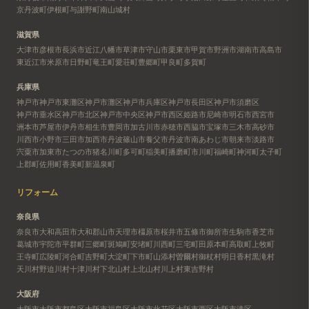
京丹波町
伊根町
与謝野町
南山城村
滋賀県
大津市
彦根市
長浜市
近江八幡市
草津市
守山市
栗東市
甲賀市
野洲市
湖南市
高島市
東近江市
米原市
日野町
竜王町
愛荘町
豊郷町
甲良町
多賀町
兵庫県
神戸市
神戸市東灘区
神戸市灘区
神戸市兵庫区
神戸市長田区
神戸市須磨区
神戸市垂水区
神戸市北区
神戸市中央区
神戸市西区
姫路市
尼崎市
明石市
西宮市
洲本市
芦屋市
伊丹市
相生市
豊岡市
加古川市
赤穂市
西脇市
宝塚市
三木市
高砂市
川西市
小野市
三田市
加西市
丹波篠山市
養父市
丹波市
南あわじ市
朝来市
淡路市
宍粟市
加東市
たつの市
猪名川町
多可町
稲美町
播磨町
市川町
福崎町
神河町
太子町
上郡町
佐用町
香美町
新温泉町
リフォーム
奈良県
奈良市
大和高田市
大和郡山市
天理市
橿原市
桜井市
五條市
御所市
生駒市
香芝市
葛城市
宇陀市
平群町
三郷町
斑鳩町
安堵町
川西町
三宅町
田原本町
高取町
上牧町
王寺町
広陵町
河合町
吉野町
大淀町
下市町
山添村
曽爾村
御杖村
明日香村
黒滝村
天川村
野迫川村
十津川村
下北山村
上北山村
川上村
東吉野村
大阪府
大阪市
大阪市都島区
大阪市福島区
大阪市此花区
大阪市西区
大阪市港区