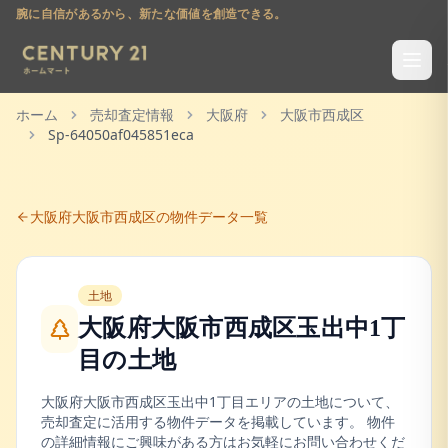
腕に自信があるから、新たな価値を創造できる。
ホーム
売却査定情報
大阪府
大阪市西成区
Sp-64050af045851eca
大阪府
大阪市西成区
の物件データ一覧
土地
大阪府大阪市西成区玉出中1丁
目
の
土地
大阪府
大阪市西成区
玉出中1丁目
エリアの
土地
について、
売却査定に活用する物件データを掲載しています。 物件
の詳細情報にご興味がある方はお気軽にお問い合わせくだ