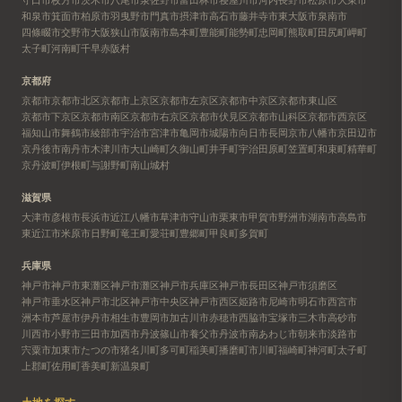
和泉市
箕面市
柏原市
羽曳野市
門真市
摂津市
高石市
藤井寺市
東大阪市
泉南市
四條畷市
交野市
大阪狭山市
阪南市
島本町
豊能町
能勢町
忠岡町
熊取町
田尻町
岬町
太子町
河南町
千早赤阪村
京都府
京都市
京都市北区
京都市上京区
京都市左京区
京都市中京区
京都市東山区
京都市下京区
京都市南区
京都市右京区
京都市伏見区
京都市山科区
京都市西京区
福知山市
舞鶴市
綾部市
宇治市
宮津市
亀岡市
城陽市
向日市
長岡京市
八幡市
京田辺市
京丹後市
南丹市
木津川市
大山崎町
久御山町
井手町
宇治田原町
笠置町
和束町
精華町
京丹波町
伊根町
与謝野町
南山城村
滋賀県
大津市
彦根市
長浜市
近江八幡市
草津市
守山市
栗東市
甲賀市
野洲市
湖南市
高島市
東近江市
米原市
日野町
竜王町
愛荘町
豊郷町
甲良町
多賀町
兵庫県
神戸市
神戸市東灘区
神戸市灘区
神戸市兵庫区
神戸市長田区
神戸市須磨区
神戸市垂水区
神戸市北区
神戸市中央区
神戸市西区
姫路市
尼崎市
明石市
西宮市
洲本市
芦屋市
伊丹市
相生市
豊岡市
加古川市
赤穂市
西脇市
宝塚市
三木市
高砂市
川西市
小野市
三田市
加西市
丹波篠山市
養父市
丹波市
南あわじ市
朝来市
淡路市
宍粟市
加東市
たつの市
猪名川町
多可町
稲美町
播磨町
市川町
福崎町
神河町
太子町
上郡町
佐用町
香美町
新温泉町