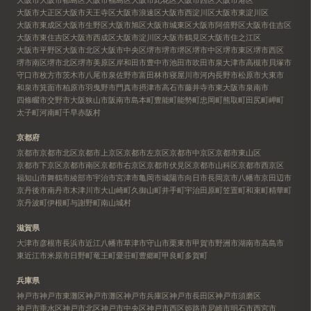
大阪市大正区
大阪市天王寺区
大阪市浪速区
大阪市西淀川区
大阪市東淀川区
大阪市東成区
大阪市生野区
大阪市旭区
大阪市城東区
大阪市阿倍野区
大阪市住吉区
大阪市東住吉区
大阪市西成区
大阪市淀川区
大阪市鶴見区
大阪市住之江区
大阪市平野区
大阪市北区
大阪市中央区
堺市
堺市堺区
堺市中区
堺市東区
堺市西区
堺市南区
堺市北区
堺市美原区
岸和田市
豊中市
池田市
吹田市
泉大津市
高槻市
貝塚市
守口市
枚方市
茨木市
八尾市
泉佐野市
富田林市
寝屋川市
河内長野市
松原市
大東市
和泉市
箕面市
柏原市
羽曳野市
門真市
摂津市
高石市
藤井寺市
東大阪市
泉南市
四條畷市
交野市
大阪狭山市
阪南市
島本町
豊能町
能勢町
忠岡町
熊取町
田尻町
岬町
太子町
河南町
千早赤阪村
京都府
京都市
京都市北区
京都市上京区
京都市左京区
京都市中京区
京都市東山区
京都市下京区
京都市南区
京都市右京区
京都市伏見区
京都市山科区
京都市西京区
福知山市
舞鶴市
綾部市
宇治市
宮津市
亀岡市
城陽市
向日市
長岡京市
八幡市
京田辺市
京丹後市
南丹市
木津川市
大山崎町
久御山町
井手町
宇治田原町
笠置町
和束町
精華町
京丹波町
伊根町
与謝野町
南山城村
滋賀県
大津市
彦根市
長浜市
近江八幡市
草津市
守山市
栗東市
甲賀市
野洲市
湖南市
高島市
東近江市
米原市
日野町
竜王町
愛荘町
豊郷町
甲良町
多賀町
兵庫県
神戸市
神戸市東灘区
神戸市灘区
神戸市兵庫区
神戸市長田区
神戸市須磨区
神戸市垂水区
神戸市北区
神戸市中央区
神戸市西区
姫路市
尼崎市
明石市
西宮市