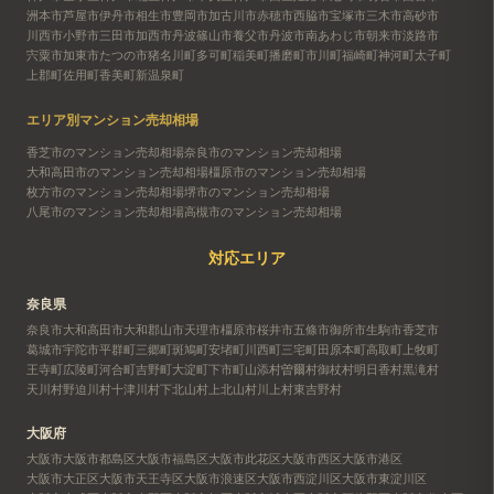
洲本市
芦屋市
伊丹市
相生市
豊岡市
加古川市
赤穂市
西脇市
宝塚市
三木市
高砂市
川西市
小野市
三田市
加西市
丹波篠山市
養父市
丹波市
南あわじ市
朝来市
淡路市
宍粟市
加東市
たつの市
猪名川町
多可町
稲美町
播磨町
市川町
福崎町
神河町
太子町
上郡町
佐用町
香美町
新温泉町
エリア別マンション売却相場
香芝市のマンション売却相場
奈良市のマンション売却相場
大和高田市のマンション売却相場
橿原市のマンション売却相場
枚方市のマンション売却相場
堺市のマンション売却相場
八尾市のマンション売却相場
高槻市のマンション売却相場
対応エリア
奈良県
奈良市
大和高田市
大和郡山市
天理市
橿原市
桜井市
五條市
御所市
生駒市
香芝市
葛城市
宇陀市
平群町
三郷町
斑鳩町
安堵町
川西町
三宅町
田原本町
高取町
上牧町
王寺町
広陵町
河合町
吉野町
大淀町
下市町
山添村
曽爾村
御杖村
明日香村
黒滝村
天川村
野迫川村
十津川村
下北山村
上北山村
川上村
東吉野村
大阪府
大阪市
大阪市都島区
大阪市福島区
大阪市此花区
大阪市西区
大阪市港区
大阪市大正区
大阪市天王寺区
大阪市浪速区
大阪市西淀川区
大阪市東淀川区