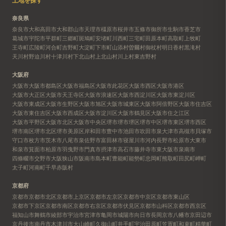
土地を探す
奈良県
奈良市
大和高田市
大和郡山市
天理市
橿原市
桜井市
五條市
御所市
生駒市
香芝市
葛城市
宇陀市
平群町
三郷町
斑鳩町
安堵町
川西町
三宅町
田原本町
高取町
上牧町
王寺町
広陵町
河合町
吉野町
大淀町
下市町
山添村
曽爾村
御杖村
明日香村
黒滝村
天川村
野迫川村
十津川村
下北山村
上北山村
川上村
東吉野村
大阪府
大阪市
大阪市都島区
大阪市福島区
大阪市此花区
大阪市西区
大阪市港区
大阪市大正区
大阪市天王寺区
大阪市浪速区
大阪市西淀川区
大阪市東淀川区
大阪市東成区
大阪市生野区
大阪市旭区
大阪市城東区
大阪市阿倍野区
大阪市住吉区
大阪市東住吉区
大阪市西成区
大阪市淀川区
大阪市鶴見区
大阪市住之江区
大阪市平野区
大阪市北区
大阪市中央区
堺市
堺市堺区
堺市中区
堺市東区
堺市西区
堺市南区
堺市北区
堺市美原区
岸和田市
豊中市
池田市
吹田市
泉大津市
高槻市
貝塚市
守口市
枚方市
茨木市
八尾市
泉佐野市
富田林市
寝屋川市
河内長野市
松原市
大東市
和泉市
箕面市
柏原市
羽曳野市
門真市
摂津市
高石市
藤井寺市
東大阪市
泉南市
四條畷市
交野市
大阪狭山市
阪南市
島本町
豊能町
能勢町
忠岡町
熊取町
田尻町
岬町
太子町
河南町
千早赤阪村
京都府
京都市
京都市北区
京都市上京区
京都市左京区
京都市中京区
京都市東山区
京都市下京区
京都市南区
京都市右京区
京都市伏見区
京都市山科区
京都市西京区
福知山市
舞鶴市
綾部市
宇治市
宮津市
亀岡市
城陽市
向日市
長岡京市
八幡市
京田辺市
京丹後市
南丹市
木津川市
大山崎町
久御山町
井手町
宇治田原町
笠置町
和束町
精華町