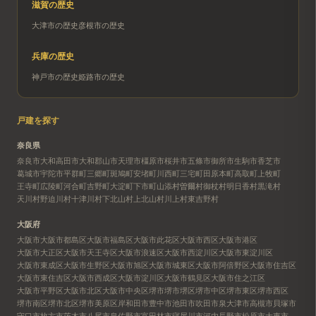
滋賀
の歴史
大津市
の歴史
彦根市
の歴史
兵庫
の歴史
神戸市
の歴史
姫路市
の歴史
戸建を探す
奈良県
奈良市
大和高田市
大和郡山市
天理市
橿原市
桜井市
五條市
御所市
生駒市
香芝市
葛城市
宇陀市
平群町
三郷町
斑鳩町
安堵町
川西町
三宅町
田原本町
高取町
上牧町
王寺町
広陵町
河合町
吉野町
大淀町
下市町
山添村
曽爾村
御杖村
明日香村
黒滝村
天川村
野迫川村
十津川村
下北山村
上北山村
川上村
東吉野村
大阪府
大阪市
大阪市都島区
大阪市福島区
大阪市此花区
大阪市西区
大阪市港区
大阪市大正区
大阪市天王寺区
大阪市浪速区
大阪市西淀川区
大阪市東淀川区
大阪市東成区
大阪市生野区
大阪市旭区
大阪市城東区
大阪市阿倍野区
大阪市住吉区
大阪市東住吉区
大阪市西成区
大阪市淀川区
大阪市鶴見区
大阪市住之江区
大阪市平野区
大阪市北区
大阪市中央区
堺市
堺市堺区
堺市中区
堺市東区
堺市西区
堺市南区
堺市北区
堺市美原区
岸和田市
豊中市
池田市
吹田市
泉大津市
高槻市
貝塚市
守口市
枚方市
茨木市
八尾市
泉佐野市
富田林市
寝屋川市
河内長野市
松原市
大東市