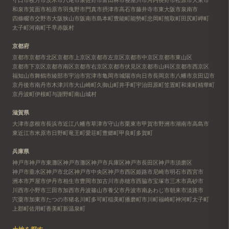
和泉市
箕面市
柏原市
羽曳野市
門真市
摂津市
高石市
藤井寺市
東大阪市
泉南市
四條畷市
交野市
大阪狭山市
阪南市
島本町
豊能町
能勢町
忠岡町
熊取町
田尻町
岬町
太子町
河南町
千早赤阪村
京都府
京都市
京都市北区
京都市上京区
京都市左京区
京都市中京区
京都市東山区
京都市下京区
京都市南区
京都市右京区
京都市伏見区
京都市山科区
京都市西京区
福知山市
舞鶴市
綾部市
宇治市
宮津市
亀岡市
城陽市
向日市
長岡京市
八幡市
京田辺市
京丹後市
南丹市
木津川市
大山崎町
久御山町
井手町
宇治田原町
笠置町
和束町
精華町
京丹波町
伊根町
与謝野町
南山城村
滋賀県
大津市
彦根市
長浜市
近江八幡市
草津市
守山市
栗東市
甲賀市
野洲市
湖南市
高島市
東近江市
米原市
日野町
竜王町
愛荘町
豊郷町
甲良町
多賀町
兵庫県
神戸市
神戸市東灘区
神戸市灘区
神戸市兵庫区
神戸市長田区
神戸市須磨区
神戸市垂水区
神戸市北区
神戸市中央区
神戸市西区
姫路市
尼崎市
明石市
西宮市
洲本市
芦屋市
伊丹市
相生市
豊岡市
加古川市
赤穂市
西脇市
宝塚市
三木市
高砂市
川西市
小野市
三田市
加西市
丹波篠山市
養父市
丹波市
南あわじ市
朝来市
淡路市
宍粟市
加東市
たつの市
猪名川町
多可町
稲美町
播磨町
市川町
福崎町
神河町
太子町
上郡町
佐用町
香美町
新温泉町