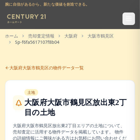
腕に自信があるから、新たな価値を創造できる。
ホーム
売却査定情報
大阪府
大阪市鶴見区
Sp-f6fa5617107f8b04
大阪府
大阪市鶴見区
の物件データ一覧
土地
大阪府大阪市鶴見区放出東2丁
目
の
土地
大阪府
大阪市鶴見区
放出東2丁目
エリアの
土地
について、
売却査定に活用する物件データを掲載しています。 物件
の詳細情報にご興味がある方はお気軽にお問い合わせくだ