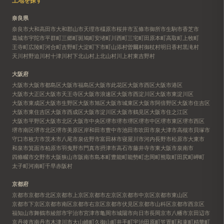
土地を探す
奈良県
奈良市
大和高田市
大和郡山市
天理市
橿原市
桜井市
五條市
御所市
生駒市
香芝市
葛城市
宇陀市
平群町
三郷町
斑鳩町
安堵町
川西町
三宅町
田原本町
高取町
上牧町
王寺町
広陵町
河合町
吉野町
大淀町
下市町
山添村
曽爾村
御杖村
明日香村
黒滝村
天川村
野迫川村
十津川村
下北山村
上北山村
川上村
東吉野村
大阪府
大阪市
大阪市都島区
大阪市福島区
大阪市此花区
大阪市西区
大阪市港区
大阪市大正区
大阪市天王寺区
大阪市浪速区
大阪市西淀川区
大阪市東淀川区
大阪市東成区
大阪市生野区
大阪市旭区
大阪市城東区
大阪市阿倍野区
大阪市住吉区
大阪市東住吉区
大阪市西成区
大阪市淀川区
大阪市鶴見区
大阪市住之江区
大阪市平野区
大阪市北区
大阪市中央区
堺市
堺市堺区
堺市中区
堺市東区
堺市西区
堺市南区
堺市北区
堺市美原区
岸和田市
豊中市
池田市
吹田市
泉大津市
高槻市
貝塚市
守口市
枚方市
茨木市
八尾市
泉佐野市
富田林市
寝屋川市
河内長野市
松原市
大東市
和泉市
箕面市
柏原市
羽曳野市
門真市
摂津市
高石市
藤井寺市
東大阪市
泉南市
四條畷市
交野市
大阪狭山市
阪南市
島本町
豊能町
能勢町
忠岡町
熊取町
田尻町
岬町
太子町
河南町
千早赤阪村
京都府
京都市
京都市北区
京都市上京区
京都市左京区
京都市中京区
京都市東山区
京都市下京区
京都市南区
京都市右京区
京都市伏見区
京都市山科区
京都市西京区
福知山市
舞鶴市
綾部市
宇治市
宮津市
亀岡市
城陽市
向日市
長岡京市
八幡市
京田辺市
京丹後市
南丹市
木津川市
大山崎町
久御山町
井手町
宇治田原町
笠置町
和束町
精華町