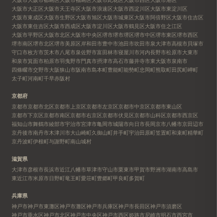
大阪市大正区
大阪市天王寺区
大阪市浪速区
大阪市西淀川区
大阪市東淀川区
大阪市東成区
大阪市生野区
大阪市旭区
大阪市城東区
大阪市阿倍野区
大阪市住吉区
大阪市東住吉区
大阪市西成区
大阪市淀川区
大阪市鶴見区
大阪市住之江区
大阪市平野区
大阪市北区
大阪市中央区
堺市
堺市堺区
堺市中区
堺市東区
堺市西区
堺市南区
堺市北区
堺市美原区
岸和田市
豊中市
池田市
吹田市
泉大津市
高槻市
貝塚市
守口市
枚方市
茨木市
八尾市
泉佐野市
富田林市
寝屋川市
河内長野市
松原市
大東市
和泉市
箕面市
柏原市
羽曳野市
門真市
摂津市
高石市
藤井寺市
東大阪市
泉南市
四條畷市
交野市
大阪狭山市
阪南市
島本町
豊能町
能勢町
忠岡町
熊取町
田尻町
岬町
太子町
河南町
千早赤阪村
京都府
京都市
京都市北区
京都市上京区
京都市左京区
京都市中京区
京都市東山区
京都市下京区
京都市南区
京都市右京区
京都市伏見区
京都市山科区
京都市西京区
福知山市
舞鶴市
綾部市
宇治市
宮津市
亀岡市
城陽市
向日市
長岡京市
八幡市
京田辺市
京丹後市
南丹市
木津川市
大山崎町
久御山町
井手町
宇治田原町
笠置町
和束町
精華町
京丹波町
伊根町
与謝野町
南山城村
滋賀県
大津市
彦根市
長浜市
近江八幡市
草津市
守山市
栗東市
甲賀市
野洲市
湖南市
高島市
東近江市
米原市
日野町
竜王町
愛荘町
豊郷町
甲良町
多賀町
兵庫県
神戸市
神戸市東灘区
神戸市灘区
神戸市兵庫区
神戸市長田区
神戸市須磨区
神戸市垂水区
神戸市北区
神戸市中央区
神戸市西区
姫路市
尼崎市
明石市
西宮市