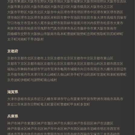
大阪市東成区
大阪市生野区
大阪市旭区
大阪市城東区
大阪市阿倍野区
大阪市住吉区
大阪市東住吉区
大阪市西成区
大阪市淀川区
大阪市鶴見区
大阪市住之江区
大阪市平野区
大阪市北区
大阪市中央区
堺市
堺市堺区
堺市中区
堺市東区
堺市西区
堺市南区
堺市北区
堺市美原区
岸和田市
豊中市
池田市
吹田市
泉大津市
高槻市
貝塚市
守口市
枚方市
茨木市
八尾市
泉佐野市
富田林市
寝屋川市
河内長野市
松原市
大東市
和泉市
箕面市
柏原市
羽曳野市
門真市
摂津市
高石市
藤井寺市
東大阪市
泉南市
四條畷市
交野市
大阪狭山市
阪南市
島本町
豊能町
能勢町
忠岡町
熊取町
田尻町
岬町
太子町
河南町
千早赤阪村
京都府
京都市
京都市北区
京都市上京区
京都市左京区
京都市中京区
京都市東山区
京都市下京区
京都市南区
京都市右京区
京都市伏見区
京都市山科区
京都市西京区
福知山市
舞鶴市
綾部市
宇治市
宮津市
亀岡市
城陽市
向日市
長岡京市
八幡市
京田辺市
京丹後市
南丹市
木津川市
大山崎町
久御山町
井手町
宇治田原町
笠置町
和束町
精華町
京丹波町
伊根町
与謝野町
南山城村
滋賀県
大津市
彦根市
長浜市
近江八幡市
草津市
守山市
栗東市
甲賀市
野洲市
湖南市
高島市
東近江市
米原市
日野町
竜王町
愛荘町
豊郷町
甲良町
多賀町
兵庫県
神戸市
神戸市東灘区
神戸市灘区
神戸市兵庫区
神戸市長田区
神戸市須磨区
神戸市垂水区
神戸市北区
神戸市中央区
神戸市西区
姫路市
尼崎市
明石市
西宮市
洲本市
芦屋市
伊丹市
相生市
豊岡市
加古川市
赤穂市
西脇市
宝塚市
三木市
高砂市