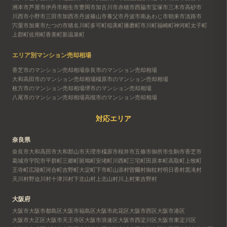
洲本市
芦屋市
伊丹市
相生市
豊岡市
加古川市
赤穂市
西脇市
宝塚市
三木市
高砂市
川西市
小野市
三田市
加西市
丹波篠山市
養父市
丹波市
南あわじ市
朝来市
淡路市
宍粟市
加東市
たつの市
猪名川町
多可町
稲美町
播磨町
市川町
福崎町
神河町
太子町
上郡町
佐用町
香美町
新温泉町
エリア別マンション売却相場
香芝市のマンション売却相場
奈良市のマンション売却相場
大和高田市のマンション売却相場
橿原市のマンション売却相場
枚方市のマンション売却相場
堺市のマンション売却相場
八尾市のマンション売却相場
高槻市のマンション売却相場
対応エリア
奈良県
奈良市
大和高田市
大和郡山市
天理市
橿原市
桜井市
五條市
御所市
生駒市
香芝市
葛城市
宇陀市
平群町
三郷町
斑鳩町
安堵町
川西町
三宅町
田原本町
高取町
上牧町
王寺町
広陵町
河合町
吉野町
大淀町
下市町
山添村
曽爾村
御杖村
明日香村
黒滝村
天川村
野迫川村
十津川村
下北山村
上北山村
川上村
東吉野村
大阪府
大阪市
大阪市都島区
大阪市福島区
大阪市此花区
大阪市西区
大阪市港区
大阪市大正区
大阪市天王寺区
大阪市浪速区
大阪市西淀川区
大阪市東淀川区