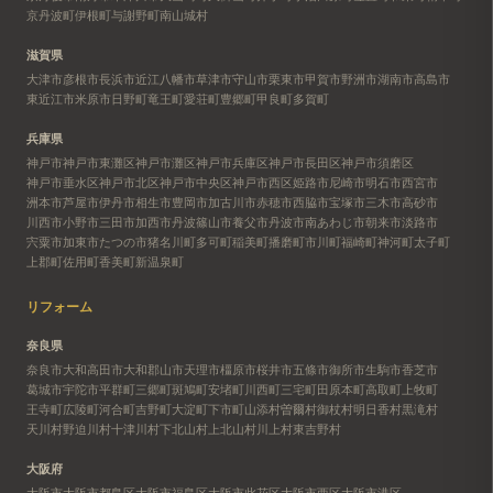
京丹波町
伊根町
与謝野町
南山城村
滋賀県
大津市
彦根市
長浜市
近江八幡市
草津市
守山市
栗東市
甲賀市
野洲市
湖南市
高島市
東近江市
米原市
日野町
竜王町
愛荘町
豊郷町
甲良町
多賀町
兵庫県
神戸市
神戸市東灘区
神戸市灘区
神戸市兵庫区
神戸市長田区
神戸市須磨区
神戸市垂水区
神戸市北区
神戸市中央区
神戸市西区
姫路市
尼崎市
明石市
西宮市
洲本市
芦屋市
伊丹市
相生市
豊岡市
加古川市
赤穂市
西脇市
宝塚市
三木市
高砂市
川西市
小野市
三田市
加西市
丹波篠山市
養父市
丹波市
南あわじ市
朝来市
淡路市
宍粟市
加東市
たつの市
猪名川町
多可町
稲美町
播磨町
市川町
福崎町
神河町
太子町
上郡町
佐用町
香美町
新温泉町
リフォーム
奈良県
奈良市
大和高田市
大和郡山市
天理市
橿原市
桜井市
五條市
御所市
生駒市
香芝市
葛城市
宇陀市
平群町
三郷町
斑鳩町
安堵町
川西町
三宅町
田原本町
高取町
上牧町
王寺町
広陵町
河合町
吉野町
大淀町
下市町
山添村
曽爾村
御杖村
明日香村
黒滝村
天川村
野迫川村
十津川村
下北山村
上北山村
川上村
東吉野村
大阪府
大阪市
大阪市都島区
大阪市福島区
大阪市此花区
大阪市西区
大阪市港区