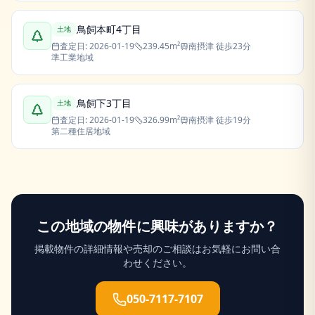
鳥飼本町4丁目
土地
査定日:
2026-01-19
239.45
m²
南摂津
徒歩23分
準工業地域
鳥飼下3丁目
土地
査定日:
2026-01-19
326.99
m²
南摂津
徒歩19分
第二種住居地域
この地域の物件に興味がありますか？
掲載物件の詳細情報や売却のご相談はお気軽にお問い合
わせください。
050-7117-7107