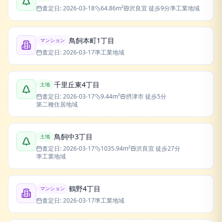
査定日:
2026-03-18
64.86
m²
沢良宜
徒歩9分
準工業地域
鳥飼本町1丁目
マンション
査定日:
2026-03-17
準工業地域
千里丘東4丁目
土地
査定日:
2026-03-17
9.44
m²
摂津市
徒歩5分
第二種住居地域
鳥飼中3丁目
土地
査定日:
2026-03-17
1035.94
m²
沢良宜
徒歩27分
準工業地域
鶴野4丁目
マンション
査定日:
2026-03-17
準工業地域