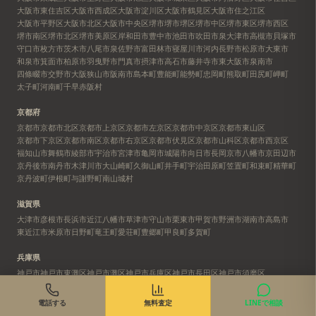
大阪市東住吉区
大阪市西成区
大阪市淀川区
大阪市鶴見区
大阪市住之江区
大阪市平野区
大阪市北区
大阪市中央区
堺市
堺市堺区
堺市中区
堺市東区
堺市西区
堺市南区
堺市北区
堺市美原区
岸和田市
豊中市
池田市
吹田市
泉大津市
高槻市
貝塚市
守口市
枚方市
茨木市
八尾市
泉佐野市
富田林市
寝屋川市
河内長野市
松原市
大東市
和泉市
箕面市
柏原市
羽曳野市
門真市
摂津市
高石市
藤井寺市
東大阪市
泉南市
四條畷市
交野市
大阪狭山市
阪南市
島本町
豊能町
能勢町
忠岡町
熊取町
田尻町
岬町
太子町
河南町
千早赤阪村
京都府
京都市
京都市北区
京都市上京区
京都市左京区
京都市中京区
京都市東山区
京都市下京区
京都市南区
京都市右京区
京都市伏見区
京都市山科区
京都市西京区
福知山市
舞鶴市
綾部市
宇治市
宮津市
亀岡市
城陽市
向日市
長岡京市
八幡市
京田辺市
京丹後市
南丹市
木津川市
大山崎町
久御山町
井手町
宇治田原町
笠置町
和束町
精華町
京丹波町
伊根町
与謝野町
南山城村
滋賀県
大津市
彦根市
長浜市
近江八幡市
草津市
守山市
栗東市
甲賀市
野洲市
湖南市
高島市
東近江市
米原市
日野町
竜王町
愛荘町
豊郷町
甲良町
多賀町
兵庫県
神戸市
神戸市東灘区
神戸市灘区
神戸市兵庫区
神戸市長田区
神戸市須磨区
神戸市垂水区
神戸市北区
神戸市中央区
神戸市西区
姫路市
尼崎市
明石市
西宮市
洲本市
芦屋市
伊丹市
相生市
豊岡市
加古川市
赤穂市
西脇市
宝塚市
三木市
高砂市
電話する
無料査定
LINEで相談
川西市
小野市
三田市
加西市
丹波篠山市
養父市
丹波市
南あわじ市
朝来市
淡路市