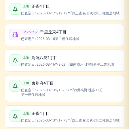
正雀4丁目
土地
査定日:
2026-03-17
19.12
m²
正雀
徒歩9分
第二種住居地域
千里丘東4丁目
マンション
査定日:
2026-03-16
第二種住居地域
鳥飼八防1丁目
土地
査定日:
2026-03-16
8.63
m²
南摂津
徒歩9分
準工業地域
東別府4丁目
土地
査定日:
2026-03-13
132.37
m²
井高野
徒歩12分
第一種住居地域
正雀4丁目
土地
査定日:
2026-03-13
17.73
m²
正雀
徒歩9分
第二種住居地域