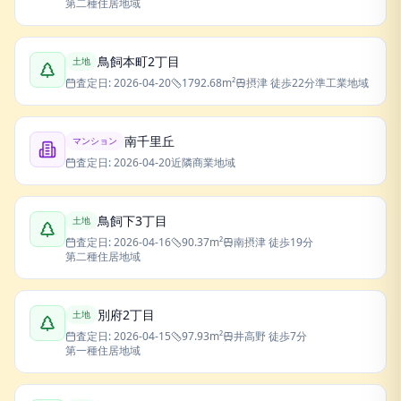
第二種住居地域
鳥飼本町2丁目
土地
査定日:
2026-04-20
1792.68
m²
摂津
徒歩22分
準工業地域
南千里丘
マンション
査定日:
2026-04-20
近隣商業地域
鳥飼下3丁目
土地
査定日:
2026-04-16
90.37
m²
南摂津
徒歩19分
第二種住居地域
別府2丁目
土地
査定日:
2026-04-15
97.93
m²
井高野
徒歩7分
第一種住居地域