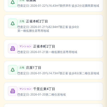
査定日:
2026-01-22
16.43
m²
摂津市
徒歩2分
近隣商業地域
正雀本町2丁目
土地
査定日:
2026-01-21
82.94
m²
正雀
徒歩6分
第一種低層住居専用地域
正雀本町2丁目
マンション
査定日:
2026-01-21
第一種低層住居専用地域
庄屋1丁目
土地
査定日:
2026-01-20
14.73
m²
正雀
徒歩8分
第二種住居地域
千里丘東4丁目
マンション
査定日:
2026-01-20
第二種住居地域