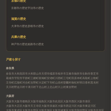
京都
の歴史
京都市
の歴史
宇治市
の歴史
滋賀
の歴史
大津市
の歴史
彦根市
の歴史
兵庫
の歴史
神戸市
の歴史
姫路市
の歴史
戸建を探す
奈良県
奈良市
大和高田市
大和郡山市
天理市
橿原市
桜井市
五條市
御所市
生駒市
香芝市
葛城市
宇陀市
平群町
三郷町
斑鳩町
安堵町
川西町
三宅町
田原本町
高取町
上牧町
王寺町
広陵町
河合町
吉野町
大淀町
下市町
山添村
曽爾村
御杖村
明日香村
黒滝村
天川村
野迫川村
十津川村
下北山村
上北山村
川上村
東吉野村
大阪府
大阪市
大阪市都島区
大阪市福島区
大阪市此花区
大阪市西区
大阪市港区
大阪市大正区
大阪市天王寺区
大阪市浪速区
大阪市西淀川区
大阪市東淀川区
大阪市東成区
大阪市生野区
大阪市旭区
大阪市城東区
大阪市阿倍野区
大阪市住吉区