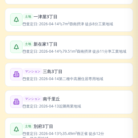
一津屋3丁目
土地
査定日:
2026-04-14
7
m²
南摂津
徒歩8分
工業地域
新在家1丁目
土地
査定日:
2026-04-14
79.51
m²
南摂津
徒歩11分
準工業地域
三島3丁目
マンション
査定日:
2026-04-14
第二種中高層住居専用地域
南千里丘
マンション
査定日:
2026-04-13
近隣商業地域
別府3丁目
土地
査定日:
2026-04-13
35.49
m²
正雀
徒歩12分