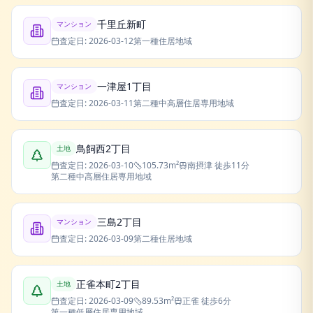
千里丘新町
マンション
査定日:
2026-03-12
第一種住居地域
一津屋1丁目
マンション
査定日:
2026-03-11
第二種中高層住居専用地域
鳥飼西2丁目
土地
査定日:
2026-03-10
105.73
m²
南摂津
徒歩11分
第二種中高層住居専用地域
三島2丁目
マンション
査定日:
2026-03-09
第二種住居地域
正雀本町2丁目
土地
査定日:
2026-03-09
89.53
m²
正雀
徒歩6分
第一種低層住居専用地域