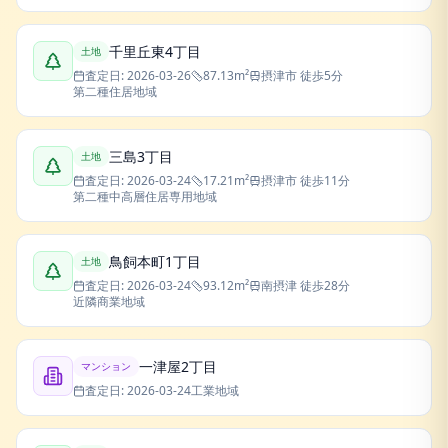
千里丘東4丁目
土地
査定日:
2026-03-26
87.13
m²
摂津市
徒歩5分
第二種住居地域
三島3丁目
土地
査定日:
2026-03-24
17.21
m²
摂津市
徒歩11分
第二種中高層住居専用地域
鳥飼本町1丁目
土地
査定日:
2026-03-24
93.12
m²
南摂津
徒歩28分
近隣商業地域
一津屋2丁目
マンション
査定日:
2026-03-24
工業地域