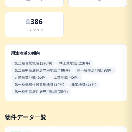
386
マンション
用途地域の傾向
第二種住居地域
(
290
件)
準工業地域
(
228
件)
第二種中高層住居専用地域
(
188
件)
第一種住居地域
(
98
件)
近隣商業地域
(
65
件)
工業地域
(
45
件)
第一種低層住居専用地域
(
34
件)
商業地域
(
23
件)
第一種中高層住居専用地域
(
20
件)
物件データ一覧