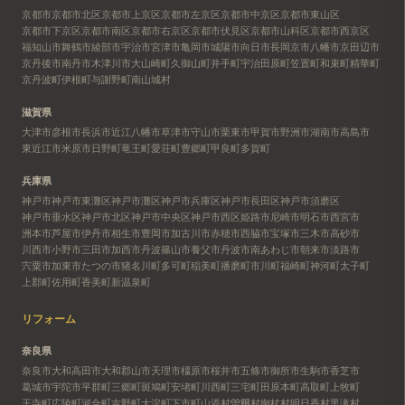
京都市
京都市北区
京都市上京区
京都市左京区
京都市中京区
京都市東山区
京都市下京区
京都市南区
京都市右京区
京都市伏見区
京都市山科区
京都市西京区
福知山市
舞鶴市
綾部市
宇治市
宮津市
亀岡市
城陽市
向日市
長岡京市
八幡市
京田辺市
京丹後市
南丹市
木津川市
大山崎町
久御山町
井手町
宇治田原町
笠置町
和束町
精華町
京丹波町
伊根町
与謝野町
南山城村
滋賀県
大津市
彦根市
長浜市
近江八幡市
草津市
守山市
栗東市
甲賀市
野洲市
湖南市
高島市
東近江市
米原市
日野町
竜王町
愛荘町
豊郷町
甲良町
多賀町
兵庫県
神戸市
神戸市東灘区
神戸市灘区
神戸市兵庫区
神戸市長田区
神戸市須磨区
神戸市垂水区
神戸市北区
神戸市中央区
神戸市西区
姫路市
尼崎市
明石市
西宮市
洲本市
芦屋市
伊丹市
相生市
豊岡市
加古川市
赤穂市
西脇市
宝塚市
三木市
高砂市
川西市
小野市
三田市
加西市
丹波篠山市
養父市
丹波市
南あわじ市
朝来市
淡路市
宍粟市
加東市
たつの市
猪名川町
多可町
稲美町
播磨町
市川町
福崎町
神河町
太子町
上郡町
佐用町
香美町
新温泉町
リフォーム
奈良県
奈良市
大和高田市
大和郡山市
天理市
橿原市
桜井市
五條市
御所市
生駒市
香芝市
葛城市
宇陀市
平群町
三郷町
斑鳩町
安堵町
川西町
三宅町
田原本町
高取町
上牧町
王寺町
広陵町
河合町
吉野町
大淀町
下市町
山添村
曽爾村
御杖村
明日香村
黒滝村