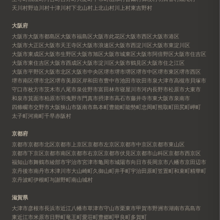
天川村
野迫川村
十津川村
下北山村
上北山村
川上村
東吉野村
大阪府
大阪市
大阪市都島区
大阪市福島区
大阪市此花区
大阪市西区
大阪市港区
大阪市大正区
大阪市天王寺区
大阪市浪速区
大阪市西淀川区
大阪市東淀川区
大阪市東成区
大阪市生野区
大阪市旭区
大阪市城東区
大阪市阿倍野区
大阪市住吉区
大阪市東住吉区
大阪市西成区
大阪市淀川区
大阪市鶴見区
大阪市住之江区
大阪市平野区
大阪市北区
大阪市中央区
堺市
堺市堺区
堺市中区
堺市東区
堺市西区
堺市南区
堺市北区
堺市美原区
岸和田市
豊中市
池田市
吹田市
泉大津市
高槻市
貝塚市
守口市
枚方市
茨木市
八尾市
泉佐野市
富田林市
寝屋川市
河内長野市
松原市
大東市
和泉市
箕面市
柏原市
羽曳野市
門真市
摂津市
高石市
藤井寺市
東大阪市
泉南市
四條畷市
交野市
大阪狭山市
阪南市
島本町
豊能町
能勢町
忠岡町
熊取町
田尻町
岬町
太子町
河南町
千早赤阪村
京都府
京都市
京都市北区
京都市上京区
京都市左京区
京都市中京区
京都市東山区
京都市下京区
京都市南区
京都市右京区
京都市伏見区
京都市山科区
京都市西京区
福知山市
舞鶴市
綾部市
宇治市
宮津市
亀岡市
城陽市
向日市
長岡京市
八幡市
京田辺市
京丹後市
南丹市
木津川市
大山崎町
久御山町
井手町
宇治田原町
笠置町
和束町
精華町
京丹波町
伊根町
与謝野町
南山城村
滋賀県
大津市
彦根市
長浜市
近江八幡市
草津市
守山市
栗東市
甲賀市
野洲市
湖南市
高島市
東近江市
米原市
日野町
竜王町
愛荘町
豊郷町
甲良町
多賀町