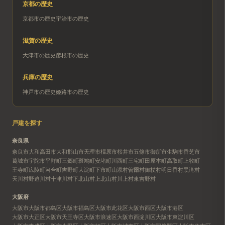
京都
の歴史
京都市
の歴史
宇治市
の歴史
滋賀
の歴史
大津市
の歴史
彦根市
の歴史
兵庫
の歴史
神戸市
の歴史
姫路市
の歴史
戸建を探す
奈良県
奈良市
大和高田市
大和郡山市
天理市
橿原市
桜井市
五條市
御所市
生駒市
香芝市
葛城市
宇陀市
平群町
三郷町
斑鳩町
安堵町
川西町
三宅町
田原本町
高取町
上牧町
王寺町
広陵町
河合町
吉野町
大淀町
下市町
山添村
曽爾村
御杖村
明日香村
黒滝村
天川村
野迫川村
十津川村
下北山村
上北山村
川上村
東吉野村
大阪府
大阪市
大阪市都島区
大阪市福島区
大阪市此花区
大阪市西区
大阪市港区
大阪市大正区
大阪市天王寺区
大阪市浪速区
大阪市西淀川区
大阪市東淀川区