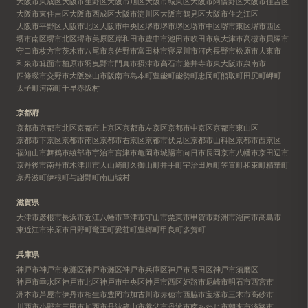
大阪市東成区
大阪市生野区
大阪市旭区
大阪市城東区
大阪市阿倍野区
大阪市住吉区
大阪市東住吉区
大阪市西成区
大阪市淀川区
大阪市鶴見区
大阪市住之江区
大阪市平野区
大阪市北区
大阪市中央区
堺市
堺市堺区
堺市中区
堺市東区
堺市西区
堺市南区
堺市北区
堺市美原区
岸和田市
豊中市
池田市
吹田市
泉大津市
高槻市
貝塚市
守口市
枚方市
茨木市
八尾市
泉佐野市
富田林市
寝屋川市
河内長野市
松原市
大東市
和泉市
箕面市
柏原市
羽曳野市
門真市
摂津市
高石市
藤井寺市
東大阪市
泉南市
四條畷市
交野市
大阪狭山市
阪南市
島本町
豊能町
能勢町
忠岡町
熊取町
田尻町
岬町
太子町
河南町
千早赤阪村
京都府
京都市
京都市北区
京都市上京区
京都市左京区
京都市中京区
京都市東山区
京都市下京区
京都市南区
京都市右京区
京都市伏見区
京都市山科区
京都市西京区
福知山市
舞鶴市
綾部市
宇治市
宮津市
亀岡市
城陽市
向日市
長岡京市
八幡市
京田辺市
京丹後市
南丹市
木津川市
大山崎町
久御山町
井手町
宇治田原町
笠置町
和束町
精華町
京丹波町
伊根町
与謝野町
南山城村
滋賀県
大津市
彦根市
長浜市
近江八幡市
草津市
守山市
栗東市
甲賀市
野洲市
湖南市
高島市
東近江市
米原市
日野町
竜王町
愛荘町
豊郷町
甲良町
多賀町
兵庫県
神戸市
神戸市東灘区
神戸市灘区
神戸市兵庫区
神戸市長田区
神戸市須磨区
神戸市垂水区
神戸市北区
神戸市中央区
神戸市西区
姫路市
尼崎市
明石市
西宮市
洲本市
芦屋市
伊丹市
相生市
豊岡市
加古川市
赤穂市
西脇市
宝塚市
三木市
高砂市
川西市
小野市
三田市
加西市
丹波篠山市
養父市
丹波市
南あわじ市
朝来市
淡路市