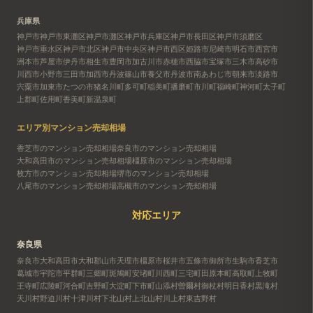
兵庫県
神戸市
神戸市東灘区
神戸市灘区
神戸市兵庫区
神戸市長田区
神戸市須磨区
神戸市垂水区
神戸市北区
神戸市中央区
神戸市西区
姫路市
尼崎市
明石市
西宮市
洲本市
芦屋市
伊丹市
相生市
豊岡市
加古川市
赤穂市
西脇市
宝塚市
三木市
高砂市
川西市
小野市
三田市
加西市
丹波篠山市
養父市
丹波市
南あわじ市
朝来市
淡路市
宍粟市
加東市
たつの市
猪名川町
多可町
稲美町
播磨町
市川町
福崎町
神河町
太子町
上郡町
佐用町
香美町
新温泉町
エリア別マンション売却相場
香芝市のマンション売却相場
奈良市のマンション売却相場
大和高田市のマンション売却相場
橿原市のマンション売却相場
枚方市のマンション売却相場
堺市のマンション売却相場
八尾市のマンション売却相場
高槻市のマンション売却相場
対応エリア
奈良県
奈良市
大和高田市
大和郡山市
天理市
橿原市
桜井市
五條市
御所市
生駒市
香芝市
葛城市
宇陀市
平群町
三郷町
斑鳩町
安堵町
川西町
三宅町
田原本町
高取町
上牧町
王寺町
広陵町
河合町
吉野町
大淀町
下市町
山添村
曽爾村
御杖村
明日香村
黒滝村
天川村
野迫川村
十津川村
下北山村
上北山村
川上村
東吉野村