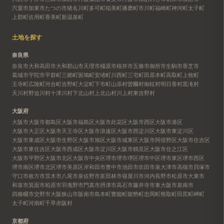
宍粟市
加東市
たつの市
猪名川町
多可町
稲美町
播磨町
市川町
福崎町
神河町
太子町
上郡町
佐用町
香美町
新温泉町
土地を探す
奈良県
奈良市
大和高田市
大和郡山市
天理市
橿原市
桜井市
五條市
御所市
生駒市
香芝市
葛城市
宇陀市
平群町
三郷町
斑鳩町
安堵町
川西町
三宅町
田原本町
高取町
上牧町
王寺町
広陵町
河合町
吉野町
大淀町
下市町
山添村
曽爾村
御杖村
明日香村
黒滝村
天川村
野迫川村
十津川村
下北山村
上北山村
川上村
東吉野村
大阪府
大阪市
大阪市都島区
大阪市福島区
大阪市此花区
大阪市西区
大阪市港区
大阪市大正区
大阪市天王寺区
大阪市浪速区
大阪市西淀川区
大阪市東淀川区
大阪市東成区
大阪市生野区
大阪市旭区
大阪市城東区
大阪市阿倍野区
大阪市住吉区
大阪市東住吉区
大阪市西成区
大阪市淀川区
大阪市鶴見区
大阪市住之江区
大阪市平野区
大阪市北区
大阪市中央区
堺市
堺市堺区
堺市中区
堺市東区
堺市西区
堺市南区
堺市北区
堺市美原区
岸和田市
豊中市
池田市
吹田市
泉大津市
高槻市
貝塚市
守口市
枚方市
茨木市
八尾市
泉佐野市
富田林市
寝屋川市
河内長野市
松原市
大東市
和泉市
箕面市
柏原市
羽曳野市
門真市
摂津市
高石市
藤井寺市
東大阪市
泉南市
四條畷市
交野市
大阪狭山市
阪南市
島本町
豊能町
能勢町
忠岡町
熊取町
田尻町
岬町
太子町
河南町
千早赤阪村
京都府