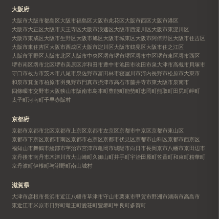
大阪府
大阪市
大阪市都島区
大阪市福島区
大阪市此花区
大阪市西区
大阪市港区
大阪市大正区
大阪市天王寺区
大阪市浪速区
大阪市西淀川区
大阪市東淀川区
大阪市東成区
大阪市生野区
大阪市旭区
大阪市城東区
大阪市阿倍野区
大阪市住吉区
大阪市東住吉区
大阪市西成区
大阪市淀川区
大阪市鶴見区
大阪市住之江区
大阪市平野区
大阪市北区
大阪市中央区
堺市
堺市堺区
堺市中区
堺市東区
堺市西区
堺市南区
堺市北区
堺市美原区
岸和田市
豊中市
池田市
吹田市
泉大津市
高槻市
貝塚市
守口市
枚方市
茨木市
八尾市
泉佐野市
富田林市
寝屋川市
河内長野市
松原市
大東市
和泉市
箕面市
柏原市
羽曳野市
門真市
摂津市
高石市
藤井寺市
東大阪市
泉南市
四條畷市
交野市
大阪狭山市
阪南市
島本町
豊能町
能勢町
忠岡町
熊取町
田尻町
岬町
太子町
河南町
千早赤阪村
京都府
京都市
京都市北区
京都市上京区
京都市左京区
京都市中京区
京都市東山区
京都市下京区
京都市南区
京都市右京区
京都市伏見区
京都市山科区
京都市西京区
福知山市
舞鶴市
綾部市
宇治市
宮津市
亀岡市
城陽市
向日市
長岡京市
八幡市
京田辺市
京丹後市
南丹市
木津川市
大山崎町
久御山町
井手町
宇治田原町
笠置町
和束町
精華町
京丹波町
伊根町
与謝野町
南山城村
滋賀県
大津市
彦根市
長浜市
近江八幡市
草津市
守山市
栗東市
甲賀市
野洲市
湖南市
高島市
東近江市
米原市
日野町
竜王町
愛荘町
豊郷町
甲良町
多賀町