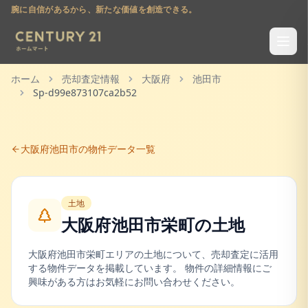
腕に自信があるから、新たな価値を創造できる。
ホーム
売却査定情報
大阪府
池田市
Sp-d99e873107ca2b52
大阪府
池田市
の物件データ一覧
土地
大阪府池田市栄町
の
土地
大阪府
池田市
栄町
エリアの
土地
について、売却査定に活用
する物件データを掲載しています。 物件の詳細情報にご
興味がある方はお気軽にお問い合わせください。