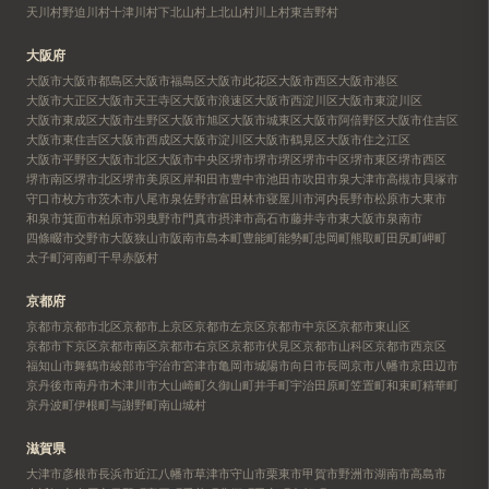
天川村
野迫川村
十津川村
下北山村
上北山村
川上村
東吉野村
大阪府
大阪市
大阪市都島区
大阪市福島区
大阪市此花区
大阪市西区
大阪市港区
大阪市大正区
大阪市天王寺区
大阪市浪速区
大阪市西淀川区
大阪市東淀川区
大阪市東成区
大阪市生野区
大阪市旭区
大阪市城東区
大阪市阿倍野区
大阪市住吉区
大阪市東住吉区
大阪市西成区
大阪市淀川区
大阪市鶴見区
大阪市住之江区
大阪市平野区
大阪市北区
大阪市中央区
堺市
堺市堺区
堺市中区
堺市東区
堺市西区
堺市南区
堺市北区
堺市美原区
岸和田市
豊中市
池田市
吹田市
泉大津市
高槻市
貝塚市
守口市
枚方市
茨木市
八尾市
泉佐野市
富田林市
寝屋川市
河内長野市
松原市
大東市
和泉市
箕面市
柏原市
羽曳野市
門真市
摂津市
高石市
藤井寺市
東大阪市
泉南市
四條畷市
交野市
大阪狭山市
阪南市
島本町
豊能町
能勢町
忠岡町
熊取町
田尻町
岬町
太子町
河南町
千早赤阪村
京都府
京都市
京都市北区
京都市上京区
京都市左京区
京都市中京区
京都市東山区
京都市下京区
京都市南区
京都市右京区
京都市伏見区
京都市山科区
京都市西京区
福知山市
舞鶴市
綾部市
宇治市
宮津市
亀岡市
城陽市
向日市
長岡京市
八幡市
京田辺市
京丹後市
南丹市
木津川市
大山崎町
久御山町
井手町
宇治田原町
笠置町
和束町
精華町
京丹波町
伊根町
与謝野町
南山城村
滋賀県
大津市
彦根市
長浜市
近江八幡市
草津市
守山市
栗東市
甲賀市
野洲市
湖南市
高島市