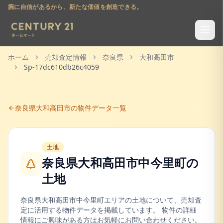
腕に自信があるから、新たな価値を創造できる。
ホーム
売却査定情報
奈良県
大和高田市
Sp-17dc610db26c4059
奈良県
大和高田市
の物件データ一覧
土地
奈良県大和高田市中今里町
の
土地
奈良県
大和高田市
中今里町
エリアの
土地
について、売却査
定に活用する物件データを掲載しています。 物件の詳細
情報にご興味がある方はお気軽にお問い合わせください。