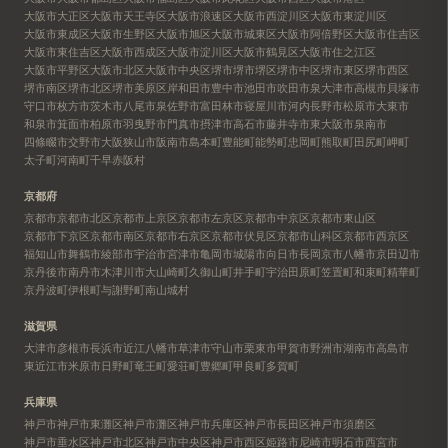
大阪市大正区
大阪市天王寺区
大阪市浪速区
大阪市西淀川区
大阪市東淀川区
大阪市東成区
大阪市生野区
大阪市旭区
大阪市城東区
大阪市阿倍野区
大阪市住吉区
大阪市東住吉区
大阪市西成区
大阪市淀川区
大阪市鶴見区
大阪市住之江区
大阪市平野区
大阪市北区
大阪市中央区
堺市
堺市堺区
堺市中区
堺市東区
堺市西区
堺市南区
堺市北区
堺市美原区
岸和田市
豊中市
池田市
吹田市
泉大津市
高槻市
貝塚市
守口市
枚方市
茨木市
八尾市
泉佐野市
富田林市
寝屋川市
河内長野市
松原市
大東市
和泉市
箕面市
柏原市
羽曳野市
門真市
摂津市
高石市
藤井寺市
東大阪市
泉南市
四條畷市
交野市
大阪狭山市
阪南市
島本町
豊能町
能勢町
忠岡町
熊取町
田尻町
岬町
太子町
河南町
千早赤阪村
京都府
京都市
京都市北区
京都市上京区
京都市左京区
京都市中京区
京都市東山区
京都市下京区
京都市南区
京都市右京区
京都市伏見区
京都市山科区
京都市西京区
福知山市
舞鶴市
綾部市
宇治市
宮津市
亀岡市
城陽市
向日市
長岡京市
八幡市
京田辺市
京丹後市
南丹市
木津川市
大山崎町
久御山町
井手町
宇治田原町
笠置町
和束町
精華町
京丹波町
伊根町
与謝野町
南山城村
滋賀県
大津市
彦根市
長浜市
近江八幡市
草津市
守山市
栗東市
甲賀市
野洲市
湖南市
高島市
東近江市
米原市
日野町
竜王町
愛荘町
豊郷町
甲良町
多賀町
兵庫県
神戸市
神戸市東灘区
神戸市灘区
神戸市兵庫区
神戸市長田区
神戸市須磨区
神戸市垂水区
神戸市北区
神戸市中央区
神戸市西区
姫路市
尼崎市
明石市
西宮市