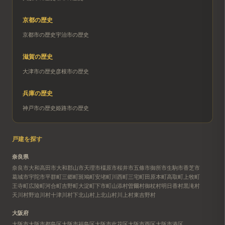
京都
の歴史
京都市
の歴史
宇治市
の歴史
滋賀
の歴史
大津市
の歴史
彦根市
の歴史
兵庫
の歴史
神戸市
の歴史
姫路市
の歴史
戸建を探す
奈良県
奈良市
大和高田市
大和郡山市
天理市
橿原市
桜井市
五條市
御所市
生駒市
香芝市
葛城市
宇陀市
平群町
三郷町
斑鳩町
安堵町
川西町
三宅町
田原本町
高取町
上牧町
王寺町
広陵町
河合町
吉野町
大淀町
下市町
山添村
曽爾村
御杖村
明日香村
黒滝村
天川村
野迫川村
十津川村
下北山村
上北山村
川上村
東吉野村
大阪府
大阪市
大阪市都島区
大阪市福島区
大阪市此花区
大阪市西区
大阪市港区