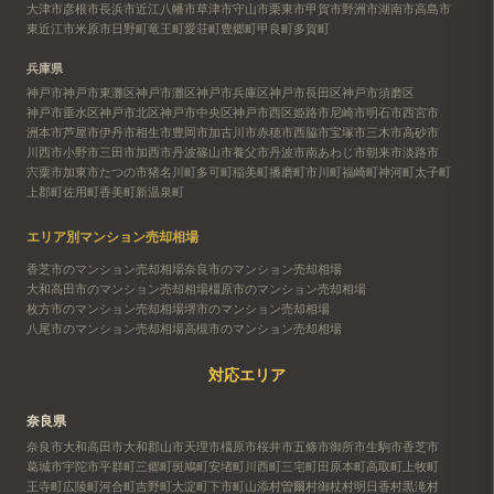
大津市
彦根市
長浜市
近江八幡市
草津市
守山市
栗東市
甲賀市
野洲市
湖南市
高島市
東近江市
米原市
日野町
竜王町
愛荘町
豊郷町
甲良町
多賀町
兵庫県
神戸市
神戸市東灘区
神戸市灘区
神戸市兵庫区
神戸市長田区
神戸市須磨区
神戸市垂水区
神戸市北区
神戸市中央区
神戸市西区
姫路市
尼崎市
明石市
西宮市
洲本市
芦屋市
伊丹市
相生市
豊岡市
加古川市
赤穂市
西脇市
宝塚市
三木市
高砂市
川西市
小野市
三田市
加西市
丹波篠山市
養父市
丹波市
南あわじ市
朝来市
淡路市
宍粟市
加東市
たつの市
猪名川町
多可町
稲美町
播磨町
市川町
福崎町
神河町
太子町
上郡町
佐用町
香美町
新温泉町
エリア別マンション売却相場
香芝市のマンション売却相場
奈良市のマンション売却相場
大和高田市のマンション売却相場
橿原市のマンション売却相場
枚方市のマンション売却相場
堺市のマンション売却相場
八尾市のマンション売却相場
高槻市のマンション売却相場
対応エリア
奈良県
奈良市
大和高田市
大和郡山市
天理市
橿原市
桜井市
五條市
御所市
生駒市
香芝市
葛城市
宇陀市
平群町
三郷町
斑鳩町
安堵町
川西町
三宅町
田原本町
高取町
上牧町
王寺町
広陵町
河合町
吉野町
大淀町
下市町
山添村
曽爾村
御杖村
明日香村
黒滝村