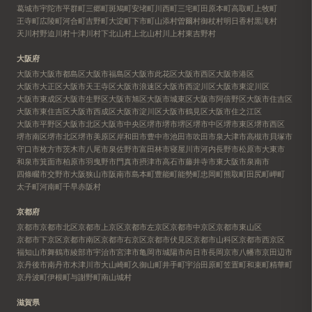
葛城市
宇陀市
平群町
三郷町
斑鳩町
安堵町
川西町
三宅町
田原本町
高取町
上牧町
王寺町
広陵町
河合町
吉野町
大淀町
下市町
山添村
曽爾村
御杖村
明日香村
黒滝村
天川村
野迫川村
十津川村
下北山村
上北山村
川上村
東吉野村
大阪府
大阪市
大阪市都島区
大阪市福島区
大阪市此花区
大阪市西区
大阪市港区
大阪市大正区
大阪市天王寺区
大阪市浪速区
大阪市西淀川区
大阪市東淀川区
大阪市東成区
大阪市生野区
大阪市旭区
大阪市城東区
大阪市阿倍野区
大阪市住吉区
大阪市東住吉区
大阪市西成区
大阪市淀川区
大阪市鶴見区
大阪市住之江区
大阪市平野区
大阪市北区
大阪市中央区
堺市
堺市堺区
堺市中区
堺市東区
堺市西区
堺市南区
堺市北区
堺市美原区
岸和田市
豊中市
池田市
吹田市
泉大津市
高槻市
貝塚市
守口市
枚方市
茨木市
八尾市
泉佐野市
富田林市
寝屋川市
河内長野市
松原市
大東市
和泉市
箕面市
柏原市
羽曳野市
門真市
摂津市
高石市
藤井寺市
東大阪市
泉南市
四條畷市
交野市
大阪狭山市
阪南市
島本町
豊能町
能勢町
忠岡町
熊取町
田尻町
岬町
太子町
河南町
千早赤阪村
京都府
京都市
京都市北区
京都市上京区
京都市左京区
京都市中京区
京都市東山区
京都市下京区
京都市南区
京都市右京区
京都市伏見区
京都市山科区
京都市西京区
福知山市
舞鶴市
綾部市
宇治市
宮津市
亀岡市
城陽市
向日市
長岡京市
八幡市
京田辺市
京丹後市
南丹市
木津川市
大山崎町
久御山町
井手町
宇治田原町
笠置町
和束町
精華町
京丹波町
伊根町
与謝野町
南山城村
滋賀県