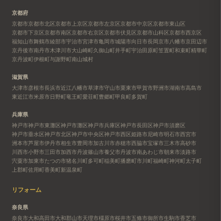
京都府
京都市
京都市北区
京都市上京区
京都市左京区
京都市中京区
京都市東山区
京都市下京区
京都市南区
京都市右京区
京都市伏見区
京都市山科区
京都市西京区
福知山市
舞鶴市
綾部市
宇治市
宮津市
亀岡市
城陽市
向日市
長岡京市
八幡市
京田辺市
京丹後市
南丹市
木津川市
大山崎町
久御山町
井手町
宇治田原町
笠置町
和束町
精華町
京丹波町
伊根町
与謝野町
南山城村
滋賀県
大津市
彦根市
長浜市
近江八幡市
草津市
守山市
栗東市
甲賀市
野洲市
湖南市
高島市
東近江市
米原市
日野町
竜王町
愛荘町
豊郷町
甲良町
多賀町
兵庫県
神戸市
神戸市東灘区
神戸市灘区
神戸市兵庫区
神戸市長田区
神戸市須磨区
神戸市垂水区
神戸市北区
神戸市中央区
神戸市西区
姫路市
尼崎市
明石市
西宮市
洲本市
芦屋市
伊丹市
相生市
豊岡市
加古川市
赤穂市
西脇市
宝塚市
三木市
高砂市
川西市
小野市
三田市
加西市
丹波篠山市
養父市
丹波市
南あわじ市
朝来市
淡路市
宍粟市
加東市
たつの市
猪名川町
多可町
稲美町
播磨町
市川町
福崎町
神河町
太子町
上郡町
佐用町
香美町
新温泉町
リフォーム
奈良県
奈良市
大和高田市
大和郡山市
天理市
橿原市
桜井市
五條市
御所市
生駒市
香芝市