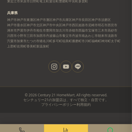
東近江市
米原市
日野町
竜王町
愛荘町
豊郷町
甲良町
多賀町
兵庫県
神戸市
神戸市東灘区
神戸市灘区
神戸市兵庫区
神戸市長田区
神戸市須磨区
神戸市垂水区
神戸市北区
神戸市中央区
神戸市西区
姫路市
尼崎市
明石市
西宮市
洲本市
芦屋市
伊丹市
相生市
豊岡市
加古川市
赤穂市
西脇市
宝塚市
三木市
高砂市
川西市
小野市
三田市
加西市
丹波篠山市
養父市
丹波市
南あわじ市
朝来市
淡路市
宍粟市
加東市
たつの市
猪名川町
多可町
稲美町
播磨町
市川町
福崎町
神河町
太子町
上郡町
佐用町
香美町
新温泉町
©
2026
Century 21 HomeMart. All rights reserved.
センチュリー21の加盟店は、すべて独立・自営です。
プライバシーポリシー
利用規約