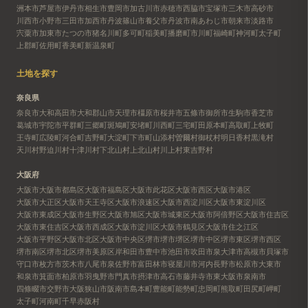
洲本市
芦屋市
伊丹市
相生市
豊岡市
加古川市
赤穂市
西脇市
宝塚市
三木市
高砂市
川西市
小野市
三田市
加西市
丹波篠山市
養父市
丹波市
南あわじ市
朝来市
淡路市
宍粟市
加東市
たつの市
猪名川町
多可町
稲美町
播磨町
市川町
福崎町
神河町
太子町
上郡町
佐用町
香美町
新温泉町
土地を探す
奈良県
奈良市
大和高田市
大和郡山市
天理市
橿原市
桜井市
五條市
御所市
生駒市
香芝市
葛城市
宇陀市
平群町
三郷町
斑鳩町
安堵町
川西町
三宅町
田原本町
高取町
上牧町
王寺町
広陵町
河合町
吉野町
大淀町
下市町
山添村
曽爾村
御杖村
明日香村
黒滝村
天川村
野迫川村
十津川村
下北山村
上北山村
川上村
東吉野村
大阪府
大阪市
大阪市都島区
大阪市福島区
大阪市此花区
大阪市西区
大阪市港区
大阪市大正区
大阪市天王寺区
大阪市浪速区
大阪市西淀川区
大阪市東淀川区
大阪市東成区
大阪市生野区
大阪市旭区
大阪市城東区
大阪市阿倍野区
大阪市住吉区
大阪市東住吉区
大阪市西成区
大阪市淀川区
大阪市鶴見区
大阪市住之江区
大阪市平野区
大阪市北区
大阪市中央区
堺市
堺市堺区
堺市中区
堺市東区
堺市西区
堺市南区
堺市北区
堺市美原区
岸和田市
豊中市
池田市
吹田市
泉大津市
高槻市
貝塚市
守口市
枚方市
茨木市
八尾市
泉佐野市
富田林市
寝屋川市
河内長野市
松原市
大東市
和泉市
箕面市
柏原市
羽曳野市
門真市
摂津市
高石市
藤井寺市
東大阪市
泉南市
四條畷市
交野市
大阪狭山市
阪南市
島本町
豊能町
能勢町
忠岡町
熊取町
田尻町
岬町
太子町
河南町
千早赤阪村