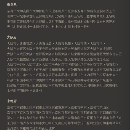
奈良県
奈良市
大和高田市
大和郡山市
天理市
橿原市
桜井市
五條市
御所市
生駒市
香芝市
葛城市
宇陀市
平群町
三郷町
斑鳩町
安堵町
川西町
三宅町
田原本町
高取町
上牧町
王寺町
広陵町
河合町
吉野町
大淀町
下市町
山添村
曽爾村
御杖村
明日香村
黒滝村
天川村
野迫川村
十津川村
下北山村
上北山村
川上村
東吉野村
大阪府
大阪市
大阪市都島区
大阪市福島区
大阪市此花区
大阪市西区
大阪市港区
大阪市大正区
大阪市天王寺区
大阪市浪速区
大阪市西淀川区
大阪市東淀川区
大阪市東成区
大阪市生野区
大阪市旭区
大阪市城東区
大阪市阿倍野区
大阪市住吉区
大阪市東住吉区
大阪市西成区
大阪市淀川区
大阪市鶴見区
大阪市住之江区
大阪市平野区
大阪市北区
大阪市中央区
堺市
堺市堺区
堺市中区
堺市東区
堺市西区
堺市南区
堺市北区
堺市美原区
岸和田市
豊中市
池田市
吹田市
泉大津市
高槻市
貝塚市
守口市
枚方市
茨木市
八尾市
泉佐野市
富田林市
寝屋川市
河内長野市
松原市
大東市
和泉市
箕面市
柏原市
羽曳野市
門真市
摂津市
高石市
藤井寺市
東大阪市
泉南市
四條畷市
交野市
大阪狭山市
阪南市
島本町
豊能町
能勢町
忠岡町
熊取町
田尻町
岬町
太子町
河南町
千早赤阪村
京都府
京都市
京都市北区
京都市上京区
京都市左京区
京都市中京区
京都市東山区
京都市下京区
京都市南区
京都市右京区
京都市伏見区
京都市山科区
京都市西京区
福知山市
舞鶴市
綾部市
宇治市
宮津市
亀岡市
城陽市
向日市
長岡京市
八幡市
京田辺市
京丹後市
南丹市
木津川市
大山崎町
久御山町
井手町
宇治田原町
笠置町
和束町
精華町
京丹波町
伊根町
与謝野町
南山城村