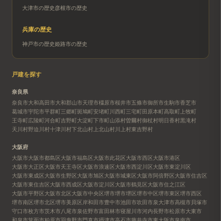
大津市
の歴史
彦根市
の歴史
兵庫
の歴史
神戸市
の歴史
姫路市
の歴史
戸建を探す
奈良県
奈良市
大和高田市
大和郡山市
天理市
橿原市
桜井市
五條市
御所市
生駒市
香芝市
葛城市
宇陀市
平群町
三郷町
斑鳩町
安堵町
川西町
三宅町
田原本町
高取町
上牧町
王寺町
広陵町
河合町
吉野町
大淀町
下市町
山添村
曽爾村
御杖村
明日香村
黒滝村
天川村
野迫川村
十津川村
下北山村
上北山村
川上村
東吉野村
大阪府
大阪市
大阪市都島区
大阪市福島区
大阪市此花区
大阪市西区
大阪市港区
大阪市大正区
大阪市天王寺区
大阪市浪速区
大阪市西淀川区
大阪市東淀川区
大阪市東成区
大阪市生野区
大阪市旭区
大阪市城東区
大阪市阿倍野区
大阪市住吉区
大阪市東住吉区
大阪市西成区
大阪市淀川区
大阪市鶴見区
大阪市住之江区
大阪市平野区
大阪市北区
大阪市中央区
堺市
堺市堺区
堺市中区
堺市東区
堺市西区
堺市南区
堺市北区
堺市美原区
岸和田市
豊中市
池田市
吹田市
泉大津市
高槻市
貝塚市
守口市
枚方市
茨木市
八尾市
泉佐野市
富田林市
寝屋川市
河内長野市
松原市
大東市
和泉市
箕面市
柏原市
羽曳野市
門真市
摂津市
高石市
藤井寺市
東大阪市
泉南市