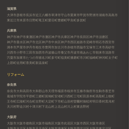
滋賀県
大津市
彦根市
長浜市
近江八幡市
草津市
守山市
栗東市
甲賀市
野洲市
湖南市
高島市
東近江市
米原市
日野町
竜王町
愛荘町
豊郷町
甲良町
多賀町
兵庫県
神戸市
神戸市東灘区
神戸市灘区
神戸市兵庫区
神戸市長田区
神戸市須磨区
神戸市垂水区
神戸市北区
神戸市中央区
神戸市西区
姫路市
尼崎市
明石市
西宮市
洲本市
芦屋市
伊丹市
相生市
豊岡市
加古川市
赤穂市
西脇市
宝塚市
三木市
高砂市
川西市
小野市
三田市
加西市
丹波篠山市
養父市
丹波市
南あわじ市
朝来市
淡路市
宍粟市
加東市
たつの市
猪名川町
多可町
稲美町
播磨町
市川町
福崎町
神河町
太子町
上郡町
佐用町
香美町
新温泉町
リフォーム
奈良県
奈良市
大和高田市
大和郡山市
天理市
橿原市
桜井市
五條市
御所市
生駒市
香芝市
葛城市
宇陀市
平群町
三郷町
斑鳩町
安堵町
川西町
三宅町
田原本町
高取町
上牧町
王寺町
広陵町
河合町
吉野町
大淀町
下市町
山添村
曽爾村
御杖村
明日香村
黒滝村
天川村
野迫川村
十津川村
下北山村
上北山村
川上村
東吉野村
大阪府
大阪市
大阪市都島区
大阪市福島区
大阪市此花区
大阪市西区
大阪市港区
大阪市大正区
大阪市天王寺区
大阪市浪速区
大阪市西淀川区
大阪市東淀川区