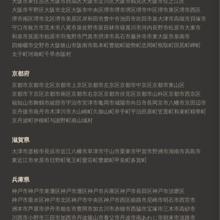
大阪市東住吉区
大阪市西成区
大阪市淀川区
大阪市鶴見区
大阪市住之江区
大阪市平野区
大阪市北区
大阪市中央区
堺市
堺市堺区
堺市中区
堺市東区
堺市西区
堺市南区
堺市北区
堺市美原区
岸和田市
豊中市
池田市
吹田市
泉大津市
高槻市
貝塚市
守口市
枚方市
茨木市
八尾市
泉佐野市
富田林市
寝屋川市
河内長野市
松原市
大東市
和泉市
箕面市
柏原市
羽曳野市
門真市
摂津市
高石市
藤井寺市
東大阪市
泉南市
四條畷市
交野市
大阪狭山市
阪南市
島本町
豊能町
能勢町
忠岡町
熊取町
田尻町
岬町
太子町
河南町
千早赤阪村
京都府
京都市
京都市北区
京都市上京区
京都市左京区
京都市中京区
京都市東山区
京都市下京区
京都市南区
京都市右京区
京都市伏見区
京都市山科区
京都市西京区
福知山市
舞鶴市
綾部市
宇治市
宮津市
亀岡市
城陽市
向日市
長岡京市
八幡市
京田辺市
京丹後市
南丹市
木津川市
大山崎町
久御山町
井手町
宇治田原町
笠置町
和束町
精華町
京丹波町
伊根町
与謝野町
南山城村
滋賀県
大津市
彦根市
長浜市
近江八幡市
草津市
守山市
栗東市
甲賀市
野洲市
湖南市
高島市
東近江市
米原市
日野町
竜王町
愛荘町
豊郷町
甲良町
多賀町
兵庫県
神戸市
神戸市東灘区
神戸市灘区
神戸市兵庫区
神戸市長田区
神戸市須磨区
神戸市垂水区
神戸市北区
神戸市中央区
神戸市西区
姫路市
尼崎市
明石市
西宮市
洲本市
芦屋市
伊丹市
相生市
豊岡市
加古川市
赤穂市
西脇市
宝塚市
三木市
高砂市
川西市
小野市
三田市
加西市
丹波篠山市
養父市
丹波市
南あわじ市
朝来市
淡路市