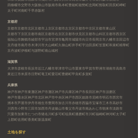
四條畷市
交野市
大阪狭山市
阪南市
島本町
豊能町
能勢町
忠岡町
熊取町
田尻町
岬町
太子町
河南町
千早赤阪村
京都府
京都市
京都市北区
京都市上京区
京都市左京区
京都市中京区
京都市東山区
京都市下京区
京都市南区
京都市右京区
京都市伏見区
京都市山科区
京都市西京区
福知山市
舞鶴市
綾部市
宇治市
宮津市
亀岡市
城陽市
向日市
長岡京市
八幡市
京田辺市
京丹後市
南丹市
木津川市
大山崎町
久御山町
井手町
宇治田原町
笠置町
和束町
精華町
京丹波町
伊根町
与謝野町
南山城村
滋賀県
大津市
彦根市
長浜市
近江八幡市
草津市
守山市
栗東市
甲賀市
野洲市
湖南市
高島市
東近江市
米原市
日野町
竜王町
愛荘町
豊郷町
甲良町
多賀町
兵庫県
神戸市
神戸市東灘区
神戸市灘区
神戸市兵庫区
神戸市長田区
神戸市須磨区
神戸市垂水区
神戸市北区
神戸市中央区
神戸市西区
姫路市
尼崎市
明石市
西宮市
洲本市
芦屋市
伊丹市
相生市
豊岡市
加古川市
赤穂市
西脇市
宝塚市
三木市
高砂市
川西市
小野市
三田市
加西市
丹波篠山市
養父市
丹波市
南あわじ市
朝来市
淡路市
宍粟市
加東市
たつの市
猪名川町
多可町
稲美町
播磨町
市川町
福崎町
神河町
太子町
上郡町
佐用町
香美町
新温泉町
土地を探す