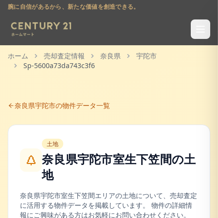
腕に自信があるから、新たな価値を創造できる。
ホーム
売却査定情報
奈良県
宇陀市
Sp-5600a73da743c3f6
奈良県
宇陀市
の物件データ一覧
土地
奈良県宇陀市室生下笠間
の
土
地
奈良県
宇陀市
室生下笠間
エリアの
土地
について、売却査定
に活用する物件データを掲載しています。 物件の詳細情
報にご興味がある方はお気軽にお問い合わせください。