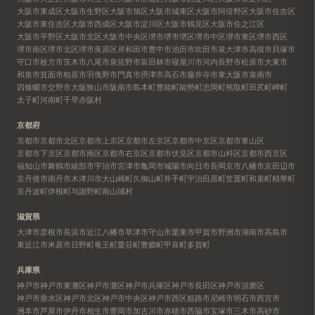
大阪市東成区
大阪市生野区
大阪市旭区
大阪市城東区
大阪市阿倍野区
大阪市住吉区
大阪市東住吉区
大阪市西成区
大阪市淀川区
大阪市鶴見区
大阪市住之江区
大阪市平野区
大阪市北区
大阪市中央区
堺市
堺市堺区
堺市中区
堺市東区
堺市西区
堺市南区
堺市北区
堺市美原区
岸和田市
豊中市
池田市
吹田市
泉大津市
高槻市
貝塚市
守口市
枚方市
茨木市
八尾市
泉佐野市
富田林市
寝屋川市
河内長野市
松原市
大東市
和泉市
箕面市
柏原市
羽曳野市
門真市
摂津市
高石市
藤井寺市
東大阪市
泉南市
四條畷市
交野市
大阪狭山市
阪南市
島本町
豊能町
能勢町
忠岡町
熊取町
田尻町
岬町
太子町
河南町
千早赤阪村
京都府
京都市
京都市北区
京都市上京区
京都市左京区
京都市中京区
京都市東山区
京都市下京区
京都市南区
京都市右京区
京都市伏見区
京都市山科区
京都市西京区
福知山市
舞鶴市
綾部市
宇治市
宮津市
亀岡市
城陽市
向日市
長岡京市
八幡市
京田辺市
京丹後市
南丹市
木津川市
大山崎町
久御山町
井手町
宇治田原町
笠置町
和束町
精華町
京丹波町
伊根町
与謝野町
南山城村
滋賀県
大津市
彦根市
長浜市
近江八幡市
草津市
守山市
栗東市
甲賀市
野洲市
湖南市
高島市
東近江市
米原市
日野町
竜王町
愛荘町
豊郷町
甲良町
多賀町
兵庫県
神戸市
神戸市東灘区
神戸市灘区
神戸市兵庫区
神戸市長田区
神戸市須磨区
神戸市垂水区
神戸市北区
神戸市中央区
神戸市西区
姫路市
尼崎市
明石市
西宮市
洲本市
芦屋市
伊丹市
相生市
豊岡市
加古川市
赤穂市
西脇市
宝塚市
三木市
高砂市