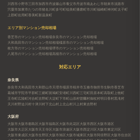
川西市
小野市
三田市
加西市
丹波篠山市
養父市
丹波市
南あわじ市
朝来市
淡路市
宍粟市
加東市
たつの市
猪名川町
多可町
稲美町
播磨町
市川町
福崎町
神河町
太子町
上郡町
佐用町
香美町
新温泉町
エリア別マンション売却相場
香芝市のマンション売却相場
奈良市のマンション売却相場
大和高田市のマンション売却相場
橿原市のマンション売却相場
枚方市のマンション売却相場
堺市のマンション売却相場
八尾市のマンション売却相場
高槻市のマンション売却相場
対応エリア
奈良県
奈良市
大和高田市
大和郡山市
天理市
橿原市
桜井市
五條市
御所市
生駒市
香芝市
葛城市
宇陀市
平群町
三郷町
斑鳩町
安堵町
川西町
三宅町
田原本町
高取町
上牧町
王寺町
広陵町
河合町
吉野町
大淀町
下市町
山添村
曽爾村
御杖村
明日香村
黒滝村
天川村
野迫川村
十津川村
下北山村
上北山村
川上村
東吉野村
大阪府
大阪市
大阪市都島区
大阪市福島区
大阪市此花区
大阪市西区
大阪市港区
大阪市大正区
大阪市天王寺区
大阪市浪速区
大阪市西淀川区
大阪市東淀川区
大阪市東成区
大阪市生野区
大阪市旭区
大阪市城東区
大阪市阿倍野区
大阪市住吉区