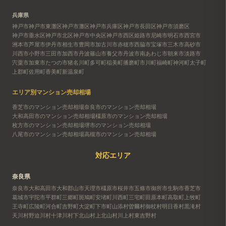
兵庫県
神戸市
神戸市東灘区
神戸市灘区
神戸市兵庫区
神戸市長田区
神戸市須磨区
神戸市垂水区
神戸市北区
神戸市中央区
神戸市西区
姫路市
尼崎市
明石市
西宮市
洲本市
芦屋市
伊丹市
相生市
豊岡市
加古川市
赤穂市
西脇市
宝塚市
三木市
高砂市
川西市
小野市
三田市
加西市
丹波篠山市
養父市
丹波市
南あわじ市
朝来市
淡路市
宍粟市
加東市
たつの市
猪名川町
多可町
稲美町
播磨町
市川町
福崎町
神河町
太子町
上郡町
佐用町
香美町
新温泉町
エリア別マンション売却相場
香芝市のマンション売却相場
奈良市のマンション売却相場
大和高田市のマンション売却相場
橿原市のマンション売却相場
枚方市のマンション売却相場
堺市のマンション売却相場
八尾市のマンション売却相場
高槻市のマンション売却相場
対応エリア
奈良県
奈良市
大和高田市
大和郡山市
天理市
橿原市
桜井市
五條市
御所市
生駒市
香芝市
葛城市
宇陀市
平群町
三郷町
斑鳩町
安堵町
川西町
三宅町
田原本町
高取町
上牧町
王寺町
広陵町
河合町
吉野町
大淀町
下市町
山添村
曽爾村
御杖村
明日香村
黒滝村
天川村
野迫川村
十津川村
下北山村
上北山村
川上村
東吉野村