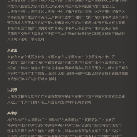
大阪市東成区
大阪市生野区
大阪市旭区
大阪市城東区
大阪市阿倍野区
大阪市住吉区
大阪市東住吉区
大阪市西成区
大阪市淀川区
大阪市鶴見区
大阪市住之江区
大阪市平野区
大阪市北区
大阪市中央区
堺市
堺市堺区
堺市中区
堺市東区
堺市西区
堺市南区
堺市北区
堺市美原区
岸和田市
豊中市
池田市
吹田市
泉大津市
高槻市
貝塚市
守口市
枚方市
茨木市
八尾市
泉佐野市
富田林市
寝屋川市
河内長野市
松原市
大東市
和泉市
箕面市
柏原市
羽曳野市
門真市
摂津市
高石市
藤井寺市
東大阪市
泉南市
四條畷市
交野市
大阪狭山市
阪南市
島本町
豊能町
能勢町
忠岡町
熊取町
田尻町
岬町
太子町
河南町
千早赤阪村
京都府
京都市
京都市北区
京都市上京区
京都市左京区
京都市中京区
京都市東山区
京都市下京区
京都市南区
京都市右京区
京都市伏見区
京都市山科区
京都市西京区
福知山市
舞鶴市
綾部市
宇治市
宮津市
亀岡市
城陽市
向日市
長岡京市
八幡市
京田辺市
京丹後市
南丹市
木津川市
大山崎町
久御山町
井手町
宇治田原町
笠置町
和束町
精華町
京丹波町
伊根町
与謝野町
南山城村
滋賀県
大津市
彦根市
長浜市
近江八幡市
草津市
守山市
栗東市
甲賀市
野洲市
湖南市
高島市
東近江市
米原市
日野町
竜王町
愛荘町
豊郷町
甲良町
多賀町
兵庫県
神戸市
神戸市東灘区
神戸市灘区
神戸市兵庫区
神戸市長田区
神戸市須磨区
神戸市垂水区
神戸市北区
神戸市中央区
神戸市西区
姫路市
尼崎市
明石市
西宮市
洲本市
芦屋市
伊丹市
相生市
豊岡市
加古川市
赤穂市
西脇市
宝塚市
三木市
高砂市
川西市
小野市
三田市
加西市
丹波篠山市
養父市
丹波市
南あわじ市
朝来市
淡路市