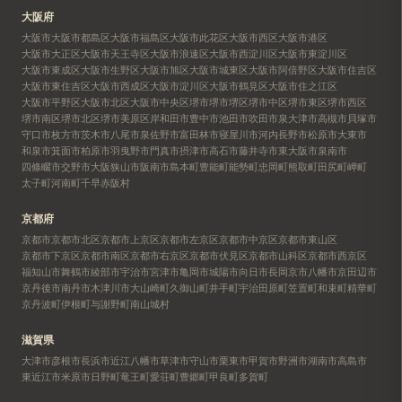
大阪府
大阪市
大阪市都島区
大阪市福島区
大阪市此花区
大阪市西区
大阪市港区
大阪市大正区
大阪市天王寺区
大阪市浪速区
大阪市西淀川区
大阪市東淀川区
大阪市東成区
大阪市生野区
大阪市旭区
大阪市城東区
大阪市阿倍野区
大阪市住吉区
大阪市東住吉区
大阪市西成区
大阪市淀川区
大阪市鶴見区
大阪市住之江区
大阪市平野区
大阪市北区
大阪市中央区
堺市
堺市堺区
堺市中区
堺市東区
堺市西区
堺市南区
堺市北区
堺市美原区
岸和田市
豊中市
池田市
吹田市
泉大津市
高槻市
貝塚市
守口市
枚方市
茨木市
八尾市
泉佐野市
富田林市
寝屋川市
河内長野市
松原市
大東市
和泉市
箕面市
柏原市
羽曳野市
門真市
摂津市
高石市
藤井寺市
東大阪市
泉南市
四條畷市
交野市
大阪狭山市
阪南市
島本町
豊能町
能勢町
忠岡町
熊取町
田尻町
岬町
太子町
河南町
千早赤阪村
京都府
京都市
京都市北区
京都市上京区
京都市左京区
京都市中京区
京都市東山区
京都市下京区
京都市南区
京都市右京区
京都市伏見区
京都市山科区
京都市西京区
福知山市
舞鶴市
綾部市
宇治市
宮津市
亀岡市
城陽市
向日市
長岡京市
八幡市
京田辺市
京丹後市
南丹市
木津川市
大山崎町
久御山町
井手町
宇治田原町
笠置町
和束町
精華町
京丹波町
伊根町
与謝野町
南山城村
滋賀県
大津市
彦根市
長浜市
近江八幡市
草津市
守山市
栗東市
甲賀市
野洲市
湖南市
高島市
東近江市
米原市
日野町
竜王町
愛荘町
豊郷町
甲良町
多賀町