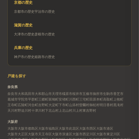
京都
の歴史
京都市
の歴史
宇治市
の歴史
滋賀
の歴史
大津市
の歴史
彦根市
の歴史
兵庫
の歴史
神戸市
の歴史
姫路市
の歴史
戸建を探す
奈良県
奈良市
大和高田市
大和郡山市
天理市
橿原市
桜井市
五條市
御所市
生駒市
香芝市
葛城市
宇陀市
平群町
三郷町
斑鳩町
安堵町
川西町
三宅町
田原本町
高取町
上牧町
王寺町
広陵町
河合町
吉野町
大淀町
下市町
山添村
曽爾村
御杖村
明日香村
黒滝村
天川村
野迫川村
十津川村
下北山村
上北山村
川上村
東吉野村
大阪府
大阪市
大阪市都島区
大阪市福島区
大阪市此花区
大阪市西区
大阪市港区
大阪市大正区
大阪市天王寺区
大阪市浪速区
大阪市西淀川区
大阪市東淀川区