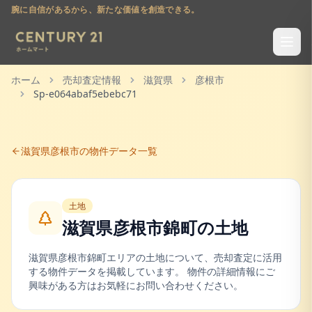
腕に自信があるから、新たな価値を創造できる。
ホーム
売却査定情報
滋賀県
彦根市
Sp-e064abaf5ebebc71
滋賀県
彦根市
の物件データ一覧
土地
滋賀県彦根市錦町
の
土地
滋賀県
彦根市
錦町
エリアの
土地
について、売却査定に活用
する物件データを掲載しています。 物件の詳細情報にご
興味がある方はお気軽にお問い合わせください。