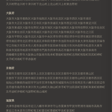
天川村
野迫川村
十津川村
下北山村
上北山村
川上村
東吉野村
大阪府
大阪市
大阪市都島区
大阪市福島区
大阪市此花区
大阪市西区
大阪市港区
大阪市大正区
大阪市天王寺区
大阪市浪速区
大阪市西淀川区
大阪市東淀川区
大阪市東成区
大阪市生野区
大阪市旭区
大阪市城東区
大阪市阿倍野区
大阪市住吉区
大阪市東住吉区
大阪市西成区
大阪市淀川区
大阪市鶴見区
大阪市住之江区
大阪市平野区
大阪市北区
大阪市中央区
堺市
堺市堺区
堺市中区
堺市東区
堺市西区
堺市南区
堺市北区
堺市美原区
岸和田市
豊中市
池田市
吹田市
泉大津市
高槻市
貝塚市
守口市
枚方市
茨木市
八尾市
泉佐野市
富田林市
寝屋川市
河内長野市
松原市
大東市
和泉市
箕面市
柏原市
羽曳野市
門真市
摂津市
高石市
藤井寺市
東大阪市
泉南市
四條畷市
交野市
大阪狭山市
阪南市
島本町
豊能町
能勢町
忠岡町
熊取町
田尻町
岬町
太子町
河南町
千早赤阪村
京都府
京都市
京都市北区
京都市上京区
京都市左京区
京都市中京区
京都市東山区
京都市下京区
京都市南区
京都市右京区
京都市伏見区
京都市山科区
京都市西京区
福知山市
舞鶴市
綾部市
宇治市
宮津市
亀岡市
城陽市
向日市
長岡京市
八幡市
京田辺市
京丹後市
南丹市
木津川市
大山崎町
久御山町
井手町
宇治田原町
笠置町
和束町
精華町
京丹波町
伊根町
与謝野町
南山城村
滋賀県
大津市
彦根市
長浜市
近江八幡市
草津市
守山市
栗東市
甲賀市
野洲市
湖南市
高島市
東近江市
米原市
日野町
竜王町
愛荘町
豊郷町
甲良町
多賀町