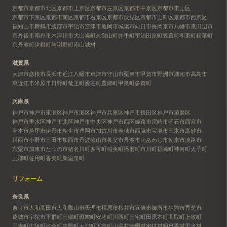
京都市
京都市北区
京都市上京区
京都市左京区
京都市中京区
京都市東山区
京都市下京区
京都市南区
京都市右京区
京都市伏見区
京都市山科区
京都市西京区
福知山市
舞鶴市
綾部市
宇治市
宮津市
亀岡市
城陽市
向日市
長岡京市
八幡市
京田辺市
京丹後市
南丹市
木津川市
大山崎町
久御山町
井手町
宇治田原町
笠置町
和束町
精華町
京丹波町
伊根町
与謝野町
南山城村
滋賀県
大津市
彦根市
長浜市
近江八幡市
草津市
守山市
栗東市
甲賀市
野洲市
湖南市
高島市
東近江市
米原市
日野町
竜王町
愛荘町
豊郷町
甲良町
多賀町
兵庫県
神戸市
神戸市東灘区
神戸市灘区
神戸市兵庫区
神戸市長田区
神戸市須磨区
神戸市垂水区
神戸市北区
神戸市中央区
神戸市西区
姫路市
尼崎市
明石市
西宮市
洲本市
芦屋市
伊丹市
相生市
豊岡市
加古川市
赤穂市
西脇市
宝塚市
三木市
高砂市
川西市
小野市
三田市
加西市
丹波篠山市
養父市
丹波市
南あわじ市
朝来市
淡路市
宍粟市
加東市
たつの市
猪名川町
多可町
稲美町
播磨町
市川町
福崎町
神河町
太子町
上郡町
佐用町
香美町
新温泉町
リフォーム
奈良県
奈良市
大和高田市
大和郡山市
天理市
橿原市
桜井市
五條市
御所市
生駒市
香芝市
葛城市
宇陀市
平群町
三郷町
斑鳩町
安堵町
川西町
三宅町
田原本町
高取町
上牧町
王寺町
広陵町
河合町
吉野町
大淀町
下市町
山添村
曽爾村
御杖村
明日香村
黒滝村