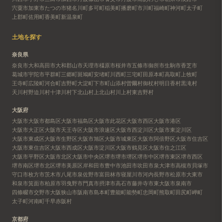
宍粟市
加東市
たつの市
猪名川町
多可町
稲美町
播磨町
市川町
福崎町
神河町
太子町
上郡町
佐用町
香美町
新温泉町
土地を探す
奈良県
奈良市
大和高田市
大和郡山市
天理市
橿原市
桜井市
五條市
御所市
生駒市
香芝市
葛城市
宇陀市
平群町
三郷町
斑鳩町
安堵町
川西町
三宅町
田原本町
高取町
上牧町
王寺町
広陵町
河合町
吉野町
大淀町
下市町
山添村
曽爾村
御杖村
明日香村
黒滝村
天川村
野迫川村
十津川村
下北山村
上北山村
川上村
東吉野村
大阪府
大阪市
大阪市都島区
大阪市福島区
大阪市此花区
大阪市西区
大阪市港区
大阪市大正区
大阪市天王寺区
大阪市浪速区
大阪市西淀川区
大阪市東淀川区
大阪市東成区
大阪市生野区
大阪市旭区
大阪市城東区
大阪市阿倍野区
大阪市住吉区
大阪市東住吉区
大阪市西成区
大阪市淀川区
大阪市鶴見区
大阪市住之江区
大阪市平野区
大阪市北区
大阪市中央区
堺市
堺市堺区
堺市中区
堺市東区
堺市西区
堺市南区
堺市北区
堺市美原区
岸和田市
豊中市
池田市
吹田市
泉大津市
高槻市
貝塚市
守口市
枚方市
茨木市
八尾市
泉佐野市
富田林市
寝屋川市
河内長野市
松原市
大東市
和泉市
箕面市
柏原市
羽曳野市
門真市
摂津市
高石市
藤井寺市
東大阪市
泉南市
四條畷市
交野市
大阪狭山市
阪南市
島本町
豊能町
能勢町
忠岡町
熊取町
田尻町
岬町
太子町
河南町
千早赤阪村
京都府