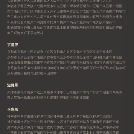
大阪市東住吉区
大阪市西成区
大阪市淀川区
大阪市鶴見区
大阪市住之江区
大阪市平野区
大阪市北区
大阪市中央区
堺市
堺市堺区
堺市中区
堺市東区
堺市西区
堺市南区
堺市北区
堺市美原区
岸和田市
豊中市
池田市
吹田市
泉大津市
高槻市
貝塚市
守口市
枚方市
茨木市
八尾市
泉佐野市
富田林市
寝屋川市
河内長野市
松原市
大東市
和泉市
箕面市
柏原市
羽曳野市
門真市
摂津市
高石市
藤井寺市
東大阪市
泉南市
四條畷市
交野市
大阪狭山市
阪南市
島本町
豊能町
能勢町
忠岡町
熊取町
田尻町
岬町
太子町
河南町
千早赤阪村
京都府
京都市
京都市北区
京都市上京区
京都市左京区
京都市中京区
京都市東山区
京都市下京区
京都市南区
京都市右京区
京都市伏見区
京都市山科区
京都市西京区
福知山市
舞鶴市
綾部市
宇治市
宮津市
亀岡市
城陽市
向日市
長岡京市
八幡市
京田辺市
京丹後市
南丹市
木津川市
大山崎町
久御山町
井手町
宇治田原町
笠置町
和束町
精華町
京丹波町
伊根町
与謝野町
南山城村
滋賀県
大津市
彦根市
長浜市
近江八幡市
草津市
守山市
栗東市
甲賀市
野洲市
湖南市
高島市
東近江市
米原市
日野町
竜王町
愛荘町
豊郷町
甲良町
多賀町
兵庫県
神戸市
神戸市東灘区
神戸市灘区
神戸市兵庫区
神戸市長田区
神戸市須磨区
神戸市垂水区
神戸市北区
神戸市中央区
神戸市西区
姫路市
尼崎市
明石市
西宮市
洲本市
芦屋市
伊丹市
相生市
豊岡市
加古川市
赤穂市
西脇市
宝塚市
三木市
高砂市
川西市
小野市
三田市
加西市
丹波篠山市
養父市
丹波市
南あわじ市
朝来市
淡路市