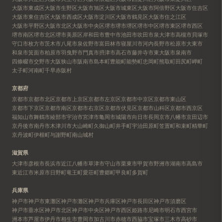
大阪市東成区
大阪市生野区
大阪市旭区
大阪市城東区
大阪市阿倍野区
大阪市住吉区
大阪市東住吉区
大阪市西成区
大阪市淀川区
大阪市鶴見区
大阪市住之江区
大阪市平野区
大阪市北区
大阪市中央区
堺市
堺市堺区
堺市中区
堺市東区
堺市西区
堺市南区
堺市北区
堺市美原区
岸和田市
豊中市
池田市
吹田市
泉大津市
高槻市
貝塚市
守口市
枚方市
茨木市
八尾市
泉佐野市
富田林市
寝屋川市
河内長野市
松原市
大東市
和泉市
箕面市
柏原市
羽曳野市
門真市
摂津市
高石市
藤井寺市
東大阪市
泉南市
四條畷市
交野市
大阪狭山市
阪南市
島本町
豊能町
能勢町
忠岡町
熊取町
田尻町
岬町
太子町
河南町
千早赤阪村
京都府
京都市
京都市北区
京都市上京区
京都市左京区
京都市中京区
京都市東山区
京都市下京区
京都市南区
京都市右京区
京都市伏見区
京都市山科区
京都市西京区
福知山市
舞鶴市
綾部市
宇治市
宮津市
亀岡市
城陽市
向日市
長岡京市
八幡市
京田辺市
京丹後市
南丹市
木津川市
大山崎町
久御山町
井手町
宇治田原町
笠置町
和束町
精華町
京丹波町
伊根町
与謝野町
南山城村
滋賀県
大津市
彦根市
長浜市
近江八幡市
草津市
守山市
栗東市
甲賀市
野洲市
湖南市
高島市
東近江市
米原市
日野町
竜王町
愛荘町
豊郷町
甲良町
多賀町
兵庫県
神戸市
神戸市東灘区
神戸市灘区
神戸市兵庫区
神戸市長田区
神戸市須磨区
神戸市垂水区
神戸市北区
神戸市中央区
神戸市西区
姫路市
尼崎市
明石市
西宮市
洲本市
芦屋市
伊丹市
相生市
豊岡市
加古川市
赤穂市
西脇市
宝塚市
三木市
高砂市