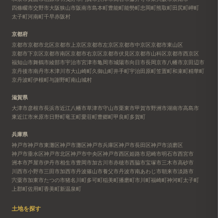
四條畷市
交野市
大阪狭山市
阪南市
島本町
豊能町
能勢町
忠岡町
熊取町
田尻町
岬町
太子町
河南町
千早赤阪村
京都府
京都市
京都市北区
京都市上京区
京都市左京区
京都市中京区
京都市東山区
京都市下京区
京都市南区
京都市右京区
京都市伏見区
京都市山科区
京都市西京区
福知山市
舞鶴市
綾部市
宇治市
宮津市
亀岡市
城陽市
向日市
長岡京市
八幡市
京田辺市
京丹後市
南丹市
木津川市
大山崎町
久御山町
井手町
宇治田原町
笠置町
和束町
精華町
京丹波町
伊根町
与謝野町
南山城村
滋賀県
大津市
彦根市
長浜市
近江八幡市
草津市
守山市
栗東市
甲賀市
野洲市
湖南市
高島市
東近江市
米原市
日野町
竜王町
愛荘町
豊郷町
甲良町
多賀町
兵庫県
神戸市
神戸市東灘区
神戸市灘区
神戸市兵庫区
神戸市長田区
神戸市須磨区
神戸市垂水区
神戸市北区
神戸市中央区
神戸市西区
姫路市
尼崎市
明石市
西宮市
洲本市
芦屋市
伊丹市
相生市
豊岡市
加古川市
赤穂市
西脇市
宝塚市
三木市
高砂市
川西市
小野市
三田市
加西市
丹波篠山市
養父市
丹波市
南あわじ市
朝来市
淡路市
宍粟市
加東市
たつの市
猪名川町
多可町
稲美町
播磨町
市川町
福崎町
神河町
太子町
上郡町
佐用町
香美町
新温泉町
土地を探す