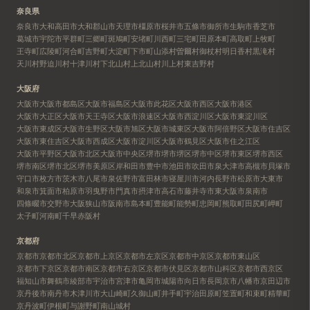
奈良県
奈良市
大和高田市
大和郡山市
天理市
橿原市
桜井市
五條市
御所市
生駒市
香芝市
葛城市
宇陀市
平群町
三郷町
斑鳩町
安堵町
川西町
三宅町
田原本町
高取町
上牧町
王寺町
広陵町
河合町
吉野町
大淀町
下市町
山添村
曽爾村
御杖村
明日香村
黒滝村
天川村
野迫川村
十津川村
下北山村
上北山村
川上村
東吉野村
大阪府
大阪市
大阪市都島区
大阪市福島区
大阪市此花区
大阪市西区
大阪市港区
大阪市大正区
大阪市天王寺区
大阪市浪速区
大阪市西淀川区
大阪市東淀川区
大阪市東成区
大阪市生野区
大阪市旭区
大阪市城東区
大阪市阿倍野区
大阪市住吉区
大阪市東住吉区
大阪市西成区
大阪市淀川区
大阪市鶴見区
大阪市住之江区
大阪市平野区
大阪市北区
大阪市中央区
堺市
堺市堺区
堺市中区
堺市東区
堺市西区
堺市南区
堺市北区
堺市美原区
岸和田市
豊中市
池田市
吹田市
泉大津市
高槻市
貝塚市
守口市
枚方市
茨木市
八尾市
泉佐野市
富田林市
寝屋川市
河内長野市
松原市
大東市
和泉市
箕面市
柏原市
羽曳野市
門真市
摂津市
高石市
藤井寺市
東大阪市
泉南市
四條畷市
交野市
大阪狭山市
阪南市
島本町
豊能町
能勢町
忠岡町
熊取町
田尻町
岬町
太子町
河南町
千早赤阪村
京都府
京都市
京都市北区
京都市上京区
京都市左京区
京都市中京区
京都市東山区
京都市下京区
京都市南区
京都市右京区
京都市伏見区
京都市山科区
京都市西京区
福知山市
舞鶴市
綾部市
宇治市
宮津市
亀岡市
城陽市
向日市
長岡京市
八幡市
京田辺市
京丹後市
南丹市
木津川市
大山崎町
久御山町
井手町
宇治田原町
笠置町
和束町
精華町
京丹波町
伊根町
与謝野町
南山城村