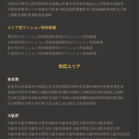
川西市
小野市
三田市
加西市
丹波篠山市
養父市
丹波市
南あわじ市
朝来市
淡路市
宍粟市
加東市
たつの市
猪名川町
多可町
稲美町
播磨町
市川町
福崎町
神河町
太子町
上郡町
佐用町
香美町
新温泉町
エリア別マンション売却相場
香芝市のマンション売却相場
奈良市のマンション売却相場
大和高田市のマンション売却相場
橿原市のマンション売却相場
枚方市のマンション売却相場
堺市のマンション売却相場
八尾市のマンション売却相場
高槻市のマンション売却相場
対応エリア
奈良県
奈良市
大和高田市
大和郡山市
天理市
橿原市
桜井市
五條市
御所市
生駒市
香芝市
葛城市
宇陀市
平群町
三郷町
斑鳩町
安堵町
川西町
三宅町
田原本町
高取町
上牧町
王寺町
広陵町
河合町
吉野町
大淀町
下市町
山添村
曽爾村
御杖村
明日香村
黒滝村
天川村
野迫川村
十津川村
下北山村
上北山村
川上村
東吉野村
大阪府
大阪市
大阪市都島区
大阪市福島区
大阪市此花区
大阪市西区
大阪市港区
大阪市大正区
大阪市天王寺区
大阪市浪速区
大阪市西淀川区
大阪市東淀川区
大阪市東成区
大阪市生野区
大阪市旭区
大阪市城東区
大阪市阿倍野区
大阪市住吉区