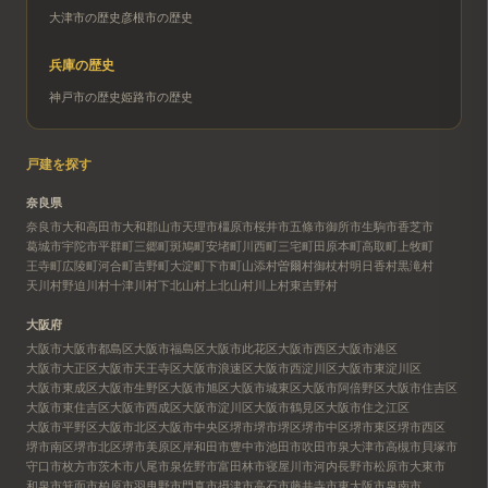
大津市
の歴史
彦根市
の歴史
兵庫
の歴史
神戸市
の歴史
姫路市
の歴史
戸建を探す
奈良県
奈良市
大和高田市
大和郡山市
天理市
橿原市
桜井市
五條市
御所市
生駒市
香芝市
葛城市
宇陀市
平群町
三郷町
斑鳩町
安堵町
川西町
三宅町
田原本町
高取町
上牧町
王寺町
広陵町
河合町
吉野町
大淀町
下市町
山添村
曽爾村
御杖村
明日香村
黒滝村
天川村
野迫川村
十津川村
下北山村
上北山村
川上村
東吉野村
大阪府
大阪市
大阪市都島区
大阪市福島区
大阪市此花区
大阪市西区
大阪市港区
大阪市大正区
大阪市天王寺区
大阪市浪速区
大阪市西淀川区
大阪市東淀川区
大阪市東成区
大阪市生野区
大阪市旭区
大阪市城東区
大阪市阿倍野区
大阪市住吉区
大阪市東住吉区
大阪市西成区
大阪市淀川区
大阪市鶴見区
大阪市住之江区
大阪市平野区
大阪市北区
大阪市中央区
堺市
堺市堺区
堺市中区
堺市東区
堺市西区
堺市南区
堺市北区
堺市美原区
岸和田市
豊中市
池田市
吹田市
泉大津市
高槻市
貝塚市
守口市
枚方市
茨木市
八尾市
泉佐野市
富田林市
寝屋川市
河内長野市
松原市
大東市
和泉市
箕面市
柏原市
羽曳野市
門真市
摂津市
高石市
藤井寺市
東大阪市
泉南市