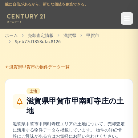
腕に自信があるから、新たな価値を創造できる。
ホーム
売却査定情報
滋賀県
甲賀市
Sp-b77d1353dfac8126
滋賀県
甲賀市
の物件データ一覧
土地
滋賀県甲賀市甲南町寺庄
の
土
地
滋賀県
甲賀市
甲南町寺庄
エリアの
土地
について、売却査定
に活用する物件データを掲載しています。 物件の詳細情
報にご興味がある方はお気軽にお問い合わせください。