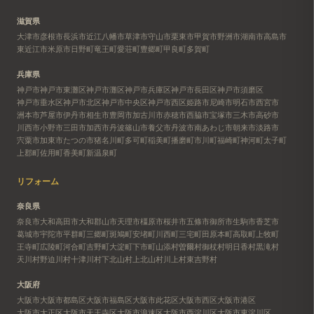
滋賀県
大津市
彦根市
長浜市
近江八幡市
草津市
守山市
栗東市
甲賀市
野洲市
湖南市
高島市
東近江市
米原市
日野町
竜王町
愛荘町
豊郷町
甲良町
多賀町
兵庫県
神戸市
神戸市東灘区
神戸市灘区
神戸市兵庫区
神戸市長田区
神戸市須磨区
神戸市垂水区
神戸市北区
神戸市中央区
神戸市西区
姫路市
尼崎市
明石市
西宮市
洲本市
芦屋市
伊丹市
相生市
豊岡市
加古川市
赤穂市
西脇市
宝塚市
三木市
高砂市
川西市
小野市
三田市
加西市
丹波篠山市
養父市
丹波市
南あわじ市
朝来市
淡路市
宍粟市
加東市
たつの市
猪名川町
多可町
稲美町
播磨町
市川町
福崎町
神河町
太子町
上郡町
佐用町
香美町
新温泉町
リフォーム
奈良県
奈良市
大和高田市
大和郡山市
天理市
橿原市
桜井市
五條市
御所市
生駒市
香芝市
葛城市
宇陀市
平群町
三郷町
斑鳩町
安堵町
川西町
三宅町
田原本町
高取町
上牧町
王寺町
広陵町
河合町
吉野町
大淀町
下市町
山添村
曽爾村
御杖村
明日香村
黒滝村
天川村
野迫川村
十津川村
下北山村
上北山村
川上村
東吉野村
大阪府
大阪市
大阪市都島区
大阪市福島区
大阪市此花区
大阪市西区
大阪市港区
大阪市大正区
大阪市天王寺区
大阪市浪速区
大阪市西淀川区
大阪市東淀川区