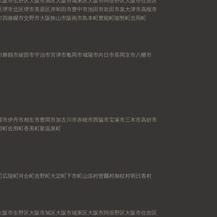
大阪市生野区
大阪市旭区
大阪市城東区
大阪市阿倍野区
大阪市住吉区
区
堺市北区
堺市美原区
岸和田市
豊中市
池田市
吹田市
泉大津市
高槻市
市
四條畷市
交野市
大阪狭山市
阪南市
島本町
豊能町
能勢町
忠岡町
市
舞鶴市
綾部市
宇治市
宮津市
亀岡市
城陽市
向日市
長岡京市
八幡市
屋市
伊丹市
相生市
豊岡市
加古川市
赤穂市
西脇市
宝塚市
三木市
高砂市
郡町
佐用町
香美町
新温泉町
町
広陵町
河合町
吉野町
大淀町
下市町
山添村
曽爾村
御杖村
明日香村
大阪市生野区
大阪市旭区
大阪市城東区
大阪市阿倍野区
大阪市住吉区