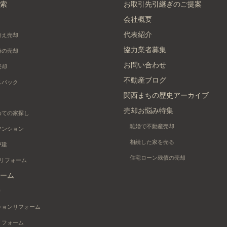
索
お取引先引継ぎのご提案
会社概要
代表紹介
替え売却
協力業者募集
時の売却
お問い合わせ
売却
不動産ブログ
スバック
関西まちの歴史アーカイブ
売却お悩み特集
めての家探し
離婚で不動産売却
マンション
相続した家を売る
戸建
住宅ローン残債の売却
+リフォーム
ーム
り
ションリフォーム
リフォーム