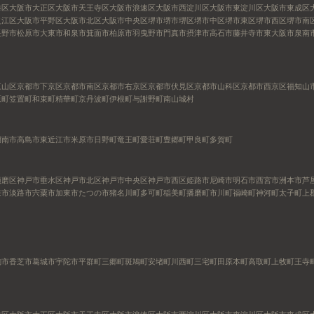
港区
大阪市大正区
大阪市天王寺区
大阪市浪速区
大阪市西淀川区
大阪市東淀川区
大阪市東成区
之江区
大阪市平野区
大阪市北区
大阪市中央区
堺市
堺市堺区
堺市中区
堺市東区
堺市西区
堺市南
長野市
松原市
大東市
和泉市
箕面市
柏原市
羽曳野市
門真市
摂津市
高石市
藤井寺市
東大阪市
泉南
東山区
京都市下京区
京都市南区
京都市右京区
京都市伏見区
京都市山科区
京都市西京区
福知山
原町
笠置町
和束町
精華町
京丹波町
伊根町
与謝野町
南山城村
湖南市
高島市
東近江市
米原市
日野町
竜王町
愛荘町
豊郷町
甲良町
多賀町
須磨区
神戸市垂水区
神戸市北区
神戸市中央区
神戸市西区
姫路市
尼崎市
明石市
西宮市
洲本市
芦
来市
淡路市
宍粟市
加東市
たつの市
猪名川町
多可町
稲美町
播磨町
市川町
福崎町
神河町
太子町
上
駒市
香芝市
葛城市
宇陀市
平群町
三郷町
斑鳩町
安堵町
川西町
三宅町
田原本町
高取町
上牧町
王寺