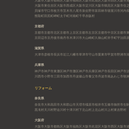
大阪市
大阪市都島区
大阪市福島区
大阪市此花区
大阪市西区
大阪市
大阪市東住吉区
大阪市西成区
大阪市淀川区
大阪市鶴見区
大阪市住
貝塚市
守口市
枚方市
茨木市
八尾市
泉佐野市
富田林市
寝屋川市
河内
熊取町
田尻町
岬町
太子町
河南町
千早赤阪村
京都府
京都市
京都市北区
京都市上京区
京都市左京区
京都市中京区
京都市
京田辺市
京丹後市
南丹市
木津川市
大山崎町
久御山町
井手町
宇治田
滋賀県
大津市
彦根市
長浜市
近江八幡市
草津市
守山市
栗東市
甲賀市
野洲市
兵庫県
神戸市
神戸市東灘区
神戸市灘区
神戸市兵庫区
神戸市長田区
神戸市
川西市
小野市
三田市
加西市
丹波篠山市
養父市
丹波市
南あわじ市
朝
リフォーム
奈良県
奈良市
大和高田市
大和郡山市
天理市
橿原市
桜井市
五條市
御所市
生
黒滝村
天川村
野迫川村
十津川村
下北山村
上北山村
川上村
東吉野村
大阪府
大阪市
大阪市都島区
大阪市福島区
大阪市此花区
大阪市西区
大阪市