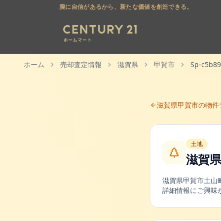
腕に自信があるから、新たな価値を創造できる。
ホーム
売却査定情報
滋賀県
甲賀市
Sp-c5b8
滋賀県
甲賀市
の物件
土地
滋賀
滋賀県
甲賀市
土山
詳細情報にご興味