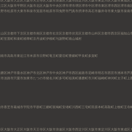
港区
大阪市大正区
大阪市天王寺区
大阪市浪速区
大阪市西淀川区
大阪市東淀川区
大阪市東成区
之江区
大阪市平野区
大阪市北区
大阪市中央区
堺市
堺市堺区
堺市中区
堺市東区
堺市西区
堺市南
長野市
松原市
大東市
和泉市
箕面市
柏原市
羽曳野市
門真市
摂津市
高石市
藤井寺市
東大阪市
泉南
東山区
京都市下京区
京都市南区
京都市右京区
京都市伏見区
京都市山科区
京都市西京区
福知山
原町
笠置町
和束町
精華町
京丹波町
伊根町
与謝野町
南山城村
湖南市
高島市
東近江市
米原市
日野町
竜王町
愛荘町
豊郷町
甲良町
多賀町
須磨区
神戸市垂水区
神戸市北区
神戸市中央区
神戸市西区
姫路市
尼崎市
明石市
西宮市
洲本市
芦
来市
淡路市
宍粟市
加東市
たつの市
猪名川町
多可町
稲美町
播磨町
市川町
福崎町
神河町
太子町
上
駒市
香芝市
葛城市
宇陀市
平群町
三郷町
斑鳩町
安堵町
川西町
三宅町
田原本町
高取町
上牧町
王寺
港区
大阪市大正区
大阪市天王寺区
大阪市浪速区
大阪市西淀川区
大阪市東淀川区
大阪市東成区