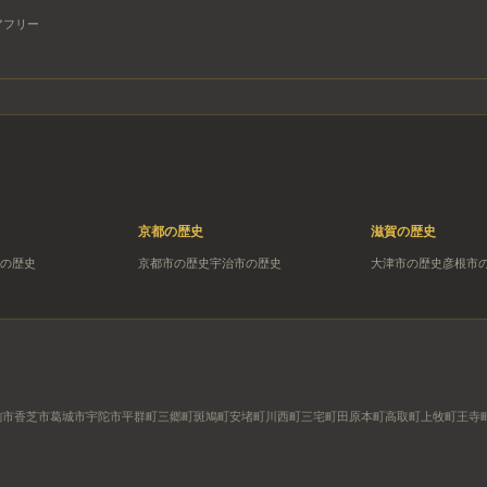
アフリー
京都
の歴史
滋賀
の歴史
の歴史
京都市
の歴史
宇治市
の歴史
大津市
の歴史
彦根市
駒市
香芝市
葛城市
宇陀市
平群町
三郷町
斑鳩町
安堵町
川西町
三宅町
田原本町
高取町
上牧町
王寺