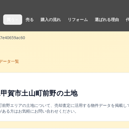
買う
売る
購入の流れ
リフォーム
選ばれる理由
97e40659ac60
データ一覧
県甲賀市土山町前野
の
土地
町前野
エリアの
土地
について、売却査定に活用する物件データを掲載して
がある方はお気軽にお問い合わせください。