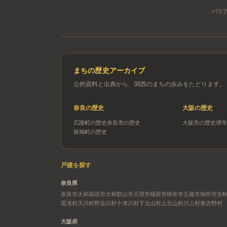
バリ
まちの歴史アーカイブ
公的資料と出典から、関西のまちの歩みをたどります。
奈良
の歴史
大阪
の歴史
広陵町
の歴史
奈良市
の歴史
大阪市
の歴史
堺市
斑鳩町
の歴史
戸建を探す
奈良県
奈良市
大和高田市
大和郡山市
天理市
橿原市
桜井市
五條市
御所市
生
黒滝村
天川村
野迫川村
十津川村
下北山村
上北山村
川上村
東吉野村
大阪府