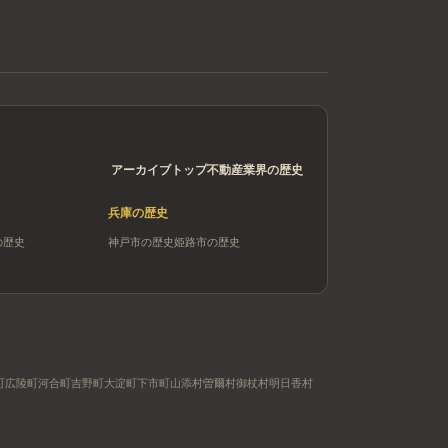
アーカイブトップ
不動産業界の歴史
兵庫
の歴史
の歴史
神戸市
の歴史
姫路市
の歴史
町
広陵町
河合町
吉野町
大淀町
下市町
山添村
曽爾村
御杖村
明日香村