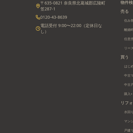
物件検
〒635-0821 奈良県北葛城郡広陵町
笠287-1
売る
0120-43-8639
住み
電話受付 9:00〜22:00（定休日な
離婚
し）
任意
リー
買う
はじ
中古
中古
購入
リフォ
水回
マン
戸建