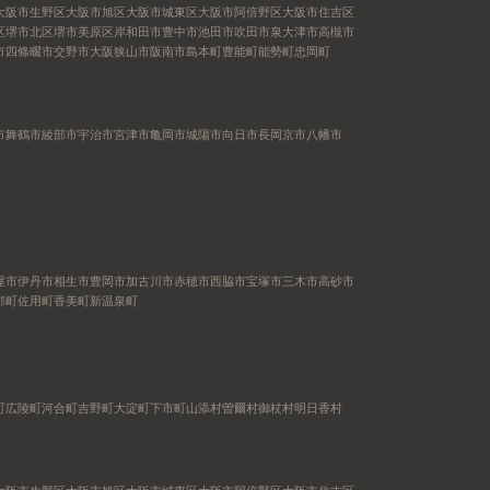
大阪市生野区
大阪市旭区
大阪市城東区
大阪市阿倍野区
大阪市住吉区
区
堺市北区
堺市美原区
岸和田市
豊中市
池田市
吹田市
泉大津市
高槻市
市
四條畷市
交野市
大阪狭山市
阪南市
島本町
豊能町
能勢町
忠岡町
市
舞鶴市
綾部市
宇治市
宮津市
亀岡市
城陽市
向日市
長岡京市
八幡市
屋市
伊丹市
相生市
豊岡市
加古川市
赤穂市
西脇市
宝塚市
三木市
高砂市
郡町
佐用町
香美町
新温泉町
町
広陵町
河合町
吉野町
大淀町
下市町
山添村
曽爾村
御杖村
明日香村