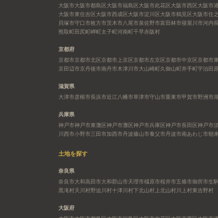
大阪市
大阪市都島区
大阪市福島区
大阪市此花区
大阪市西区
大阪市
大阪市東住吉区
大阪市西成区
大阪市淀川区
大阪市鶴見区
大阪市住
貝塚市
守口市
枚方市
茨木市
八尾市
泉佐野市
富田林市
寝屋川市
河内
熊取町
田尻町
岬町
太子町
河南町
千早赤阪村
京都府
京都市
京都市北区
京都市上京区
京都市左京区
京都市中京区
京都市
京田辺市
京丹後市
南丹市
木津川市
大山崎町
久御山町
井手町
宇治田
滋賀県
大津市
彦根市
長浜市
近江八幡市
草津市
守山市
栗東市
甲賀市
野洲市
兵庫県
神戸市
神戸市東灘区
神戸市灘区
神戸市兵庫区
神戸市長田区
神戸市
川西市
小野市
三田市
加西市
丹波篠山市
養父市
丹波市
南あわじ市
朝
土地を探す
奈良県
奈良市
大和高田市
大和郡山市
天理市
橿原市
桜井市
五條市
御所市
生
黒滝村
天川村
野迫川村
十津川村
下北山村
上北山村
川上村
東吉野村
大阪府