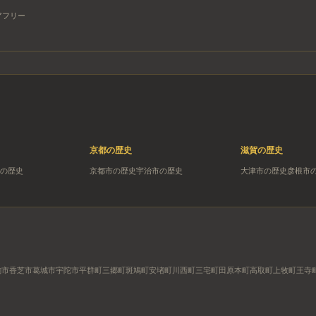
アフリー
京都
の歴史
滋賀
の歴史
の歴史
京都市
の歴史
宇治市
の歴史
大津市
の歴史
彦根市
駒市
香芝市
葛城市
宇陀市
平群町
三郷町
斑鳩町
安堵町
川西町
三宅町
田原本町
高取町
上牧町
王寺