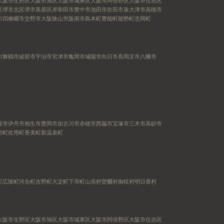
大阪市生野区
大阪市旭区
大阪市城東区
大阪市阿倍野区
大阪市住吉区
区
堺市北区
堺市美原区
岸和田市
豊中市
池田市
吹田市
泉大津市
高槻市
市
四條畷市
交野市
大阪狭山市
阪南市
島本町
豊能町
能勢町
忠岡町
市
舞鶴市
綾部市
宇治市
宮津市
亀岡市
城陽市
向日市
長岡京市
八幡市
屋市
伊丹市
相生市
豊岡市
加古川市
赤穂市
西脇市
宝塚市
三木市
高砂市
郡町
佐用町
香美町
新温泉町
町
広陵町
河合町
吉野町
大淀町
下市町
山添村
曽爾村
御杖村
明日香村
大阪市生野区
大阪市旭区
大阪市城東区
大阪市阿倍野区
大阪市住吉区