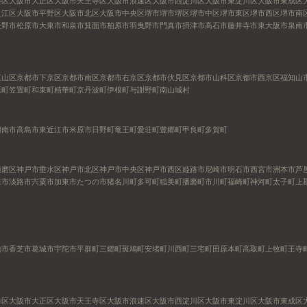
港区
大阪市大正区
大阪市天王寺区
大阪市浪速区
大阪市西淀川区
大阪市東淀川区
大阪市東成区
之江区
大阪市平野区
大阪市北区
大阪市中央区
堺市
堺市堺区
堺市中区
堺市東区
堺市西区
堺市南
長野市
松原市
大東市
和泉市
箕面市
柏原市
羽曳野市
門真市
摂津市
高石市
藤井寺市
東大阪市
泉南
東山区
京都市下京区
京都市南区
京都市右京区
京都市伏見区
京都市山科区
京都市西京区
福知山
原町
笠置町
和束町
精華町
京丹波町
伊根町
与謝野町
南山城村
湖南市
高島市
東近江市
米原市
日野町
竜王町
愛荘町
豊郷町
甲良町
多賀町
須磨区
神戸市垂水区
神戸市北区
神戸市中央区
神戸市西区
姫路市
尼崎市
明石市
西宮市
洲本市
芦
来市
淡路市
宍粟市
加東市
たつの市
猪名川町
多可町
稲美町
播磨町
市川町
福崎町
神河町
太子町
上
駒市
香芝市
葛城市
宇陀市
平群町
三郷町
斑鳩町
安堵町
川西町
三宅町
田原本町
高取町
上牧町
王寺
港区
大阪市大正区
大阪市天王寺区
大阪市浪速区
大阪市西淀川区
大阪市東淀川区
大阪市東成区