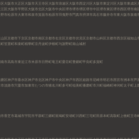
港区
大阪市大正区
大阪市天王寺区
大阪市浪速区
大阪市西淀川区
大阪市東淀川区
大阪市東成区
之江区
大阪市平野区
大阪市北区
大阪市中央区
堺市
堺市堺区
堺市中区
堺市東区
堺市西区
堺市南
長野市
松原市
大東市
和泉市
箕面市
柏原市
羽曳野市
門真市
摂津市
高石市
藤井寺市
東大阪市
泉南
東山区
京都市下京区
京都市南区
京都市右京区
京都市伏見区
京都市山科区
京都市西京区
福知山
原町
笠置町
和束町
精華町
京丹波町
伊根町
与謝野町
南山城村
湖南市
高島市
東近江市
米原市
日野町
竜王町
愛荘町
豊郷町
甲良町
多賀町
須磨区
神戸市垂水区
神戸市北区
神戸市中央区
神戸市西区
姫路市
尼崎市
明石市
西宮市
洲本市
芦
来市
淡路市
宍粟市
加東市
たつの市
猪名川町
多可町
稲美町
播磨町
市川町
福崎町
神河町
太子町
上
駒市
香芝市
葛城市
宇陀市
平群町
三郷町
斑鳩町
安堵町
川西町
三宅町
田原本町
高取町
上牧町
王寺