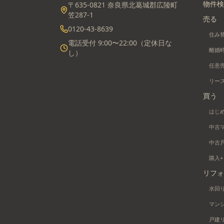
物件検
〒635-0821 奈良県北葛城郡広陵町
笠287-1
売る
0120-43-8639
住み
電話受付 9:00〜22:00（定休日な
離婚
し）
任意
リー
買う
はじ
中古
中古
購入
リフォ
水回
マン
戸建