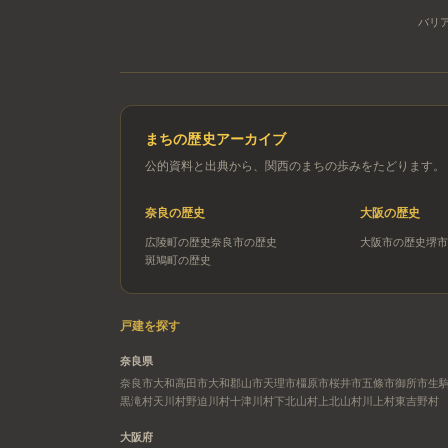
バリ
まちの歴史アーカイブ
公的資料と出典から、関西のまちの歩みをたどります。
奈良
の歴史
大阪
の歴史
広陵町
の歴史
奈良市
の歴史
大阪市
の歴史
堺市
斑鳩町
の歴史
戸建を探す
奈良県
奈良市
大和高田市
大和郡山市
天理市
橿原市
桜井市
五條市
御所市
生
黒滝村
天川村
野迫川村
十津川村
下北山村
上北山村
川上村
東吉野村
大阪府