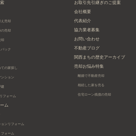
索
お取引先引継ぎのご提案
会社概要
代表紹介
替え売却
協力業者募集
時の売却
お問い合わせ
売却
不動産ブログ
スバック
関西まちの歴史アーカイブ
売却お悩み特集
めての家探し
離婚で不動産売却
マンション
相続した家を売る
戸建
住宅ローン残債の売却
+リフォーム
ーム
り
ションリフォーム
リフォーム