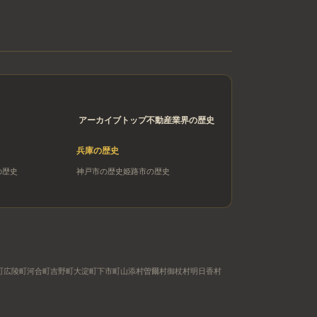
アーカイブトップ
不動産業界の歴史
兵庫
の歴史
の歴史
神戸市
の歴史
姫路市
の歴史
町
広陵町
河合町
吉野町
大淀町
下市町
山添村
曽爾村
御杖村
明日香村