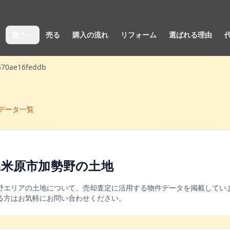
買う
売る
購入の流れ
リフォーム
選ばれる理由
570ae16feddb
データ一覧
県米原市加勢野
の
土地
野
エリアの
土地
について、売却査定に活用する物件データを掲載していま
る方はお気軽にお問い合わせください。