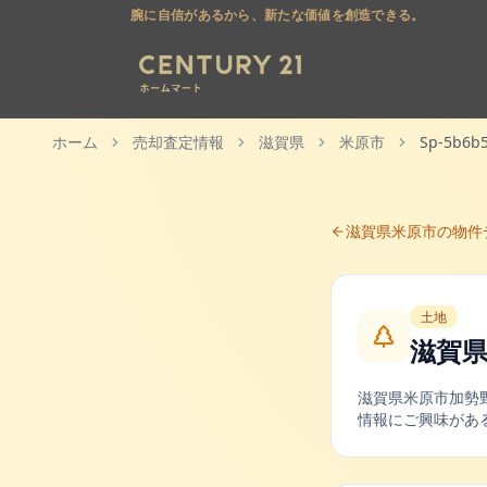
腕に自信があるから、新たな価値を創造できる。
ホーム
売却査定情報
滋賀県
米原市
Sp-5b6b
滋賀県
米原市
の物件
土地
滋賀
滋賀県
米原市
加勢
情報にご興味があ