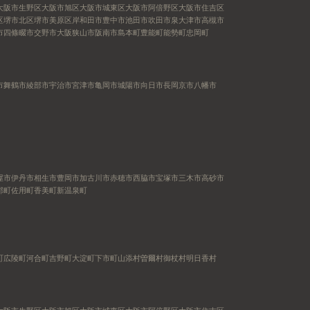
大阪市生野区
大阪市旭区
大阪市城東区
大阪市阿倍野区
大阪市住吉区
区
堺市北区
堺市美原区
岸和田市
豊中市
池田市
吹田市
泉大津市
高槻市
市
四條畷市
交野市
大阪狭山市
阪南市
島本町
豊能町
能勢町
忠岡町
市
舞鶴市
綾部市
宇治市
宮津市
亀岡市
城陽市
向日市
長岡京市
八幡市
屋市
伊丹市
相生市
豊岡市
加古川市
赤穂市
西脇市
宝塚市
三木市
高砂市
郡町
佐用町
香美町
新温泉町
町
広陵町
河合町
吉野町
大淀町
下市町
山添村
曽爾村
御杖村
明日香村