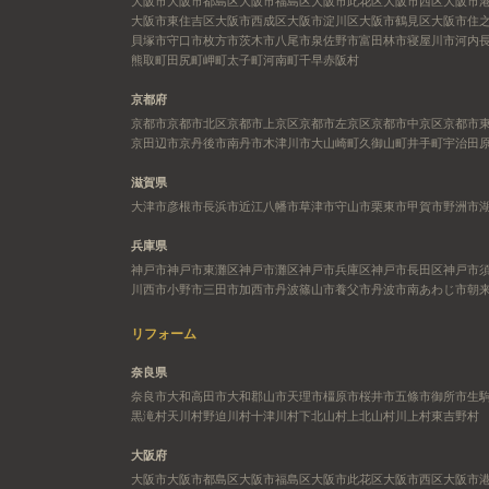
大阪市
大阪市都島区
大阪市福島区
大阪市此花区
大阪市西区
大阪市
大阪市東住吉区
大阪市西成区
大阪市淀川区
大阪市鶴見区
大阪市住
貝塚市
守口市
枚方市
茨木市
八尾市
泉佐野市
富田林市
寝屋川市
河内
熊取町
田尻町
岬町
太子町
河南町
千早赤阪村
京都府
京都市
京都市北区
京都市上京区
京都市左京区
京都市中京区
京都市
京田辺市
京丹後市
南丹市
木津川市
大山崎町
久御山町
井手町
宇治田
滋賀県
大津市
彦根市
長浜市
近江八幡市
草津市
守山市
栗東市
甲賀市
野洲市
兵庫県
神戸市
神戸市東灘区
神戸市灘区
神戸市兵庫区
神戸市長田区
神戸市
川西市
小野市
三田市
加西市
丹波篠山市
養父市
丹波市
南あわじ市
朝
リフォーム
奈良県
奈良市
大和高田市
大和郡山市
天理市
橿原市
桜井市
五條市
御所市
生
黒滝村
天川村
野迫川村
十津川村
下北山村
上北山村
川上村
東吉野村
大阪府
大阪市
大阪市都島区
大阪市福島区
大阪市此花区
大阪市西区
大阪市