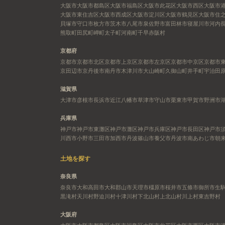
大阪市
大阪市都島区
大阪市福島区
大阪市此花区
大阪市西区
大阪市
大阪市東住吉区
大阪市西成区
大阪市淀川区
大阪市鶴見区
大阪市住
貝塚市
守口市
枚方市
茨木市
八尾市
泉佐野市
富田林市
寝屋川市
河内
熊取町
田尻町
岬町
太子町
河南町
千早赤阪村
京都府
京都市
京都市北区
京都市上京区
京都市左京区
京都市中京区
京都市
京田辺市
京丹後市
南丹市
木津川市
大山崎町
久御山町
井手町
宇治田
滋賀県
大津市
彦根市
長浜市
近江八幡市
草津市
守山市
栗東市
甲賀市
野洲市
兵庫県
神戸市
神戸市東灘区
神戸市灘区
神戸市兵庫区
神戸市長田区
神戸市
川西市
小野市
三田市
加西市
丹波篠山市
養父市
丹波市
南あわじ市
朝
土地を探す
奈良県
奈良市
大和高田市
大和郡山市
天理市
橿原市
桜井市
五條市
御所市
生
黒滝村
天川村
野迫川村
十津川村
下北山村
上北山村
川上村
東吉野村
大阪府