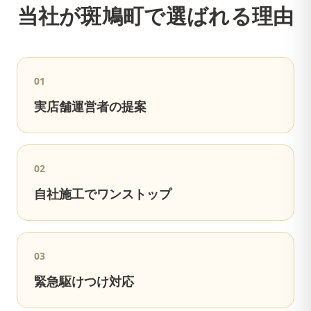
当社が
斑鳩町
で選ばれる理由
0
1
実店舗運営者の提案
0
2
自社施工でワンストップ
0
3
緊急駆けつけ対応