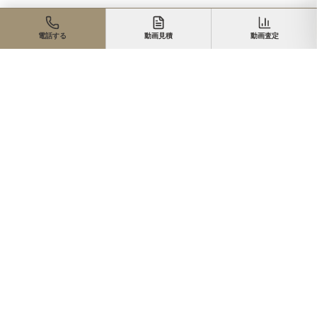
電話する
動画見積
動画査定
住まいのご相談、まずは無料で
来店・オンライン・現地同行。状況に合わせて最適な進め方を