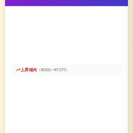
上昇傾向
（前回比
+
85万円
）
パークホームズ甲子園浦風町
の売却査定履歴です。直近