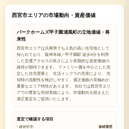
西宮市
エリアの市場動向・資産価値
パークホームズ甲子園浦風町
の立地価値・将
来性
西宮市
エリアは
兵庫県
でも人気の高い住宅地として
知られており、
阪神本線／甲子園駅 徒歩4分を利用
した交通アクセスの良さ
により長期的な資産価値の
維持が期待できます。 ファミリー層を中心とした安
定した住宅需要と、生活インフラの充実により、 売
却時の流動性を検討しやすく、適正価格の見極めが
重要なエリア特性があります。 当社では
西宮市
エリ
アでの豊富な売却実績により、市場動向を踏まえた
適正査定をご提供いたします。
査定で確認する項目
• 建物管理:
修繕履歴