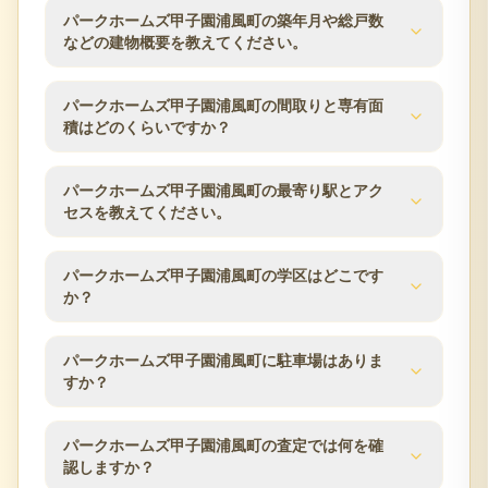
パークホームズ甲子園浦風町の築年月や総戸数
などの建物概要を教えてください。
パークホームズ甲子園浦風町の建物概要は次のとお
パークホームズ甲子園浦風町の間取りと専有面
りです。築年月は2005年11月、総戸数は37戸、建物
積はどのくらいですか？
は地下1階付4階建、構造はRC（鉄筋コンクリー
ト）、土地権利は所有権です。分譲会社は三井不動
パークホームズ甲子園浦風町の分譲時の公表値で
パークホームズ甲子園浦風町の最寄り駅とアク
産、施工会社は三井住友建設、管理会社は三井不動
は、間取りは3LDK〜4LDK、専有面積は75.08m²〜
セスを教えてください。
産レジデンシャルサービス関西、管理方式は日勤で
116.05m²、バルコニー面積は6.72m²〜17.88m²で
す。査定時にはこれらの建物条件と管理状況を確認
す。同じマンション内でも住戸ごとに面積・向き・
します。
パークホームズ甲子園浦風町の交通アクセスは阪神
パークホームズ甲子園浦風町の学区はどこです
階数が異なるため、ご所有住戸の条件をもとに査定
本線／甲子園駅 徒歩4分です。所在地は兵庫県西宮
か？
します。
市甲子園浦風町6-24です。駅からの距離や利用でき
る路線は、マンション売却時の検討条件としてよく
分譲時の公表情報では、小学校区は春風小学校、中
パークホームズ甲子園浦風町に駐車場はありま
確認される項目です。
学校区は上甲子園中学校です。学区は自治体の区域
すか？
変更により変わる場合があるため、最新の情報は西
宮市の教育委員会などでご確認ください。
パークホームズ甲子園浦風町の駐車場数は分譲時の
パークホームズ甲子園浦風町の査定では何を確
公表値で24台です。空き状況や月額使用料は時期に
認しますか？
より変動するため、売却のご相談時に管理組合・管