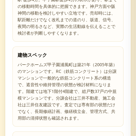
の移動時間を具体的に把握できます。神戸方面や阪
神間の移動を検討しやすい立地です。売却時には、
駅距離だけでなく改札までの道のり、坂道、信号、
夜間の明るさなど、実際の生活動線を伝えることで
検討者が判断しやすくなります。
建物スペック
パークホームズ甲子園浦風町は築21年（2005年築）
のマンションです。RC（鉄筋コンクリート）は分譲
マンションで一般的な鉄筋コンクリート系の構造
で、遮音性や維持管理の状態が検討材料になりま
す。階建ては地下1階付4階建で、総戸数37戸の中規
模マンションです。分譲会社は三井不動産、施工会
社は三井住友建設です。査定では専有部の状態だけ
でなく、長期修繕計画、修繕積立金、管理方式、共
用部の清掃状態も確認されます。