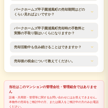
理会社の最新情報を確認します。
パークホームズ甲子園浦風町の査定では、築年数、
パークホームズ甲子園浦風町の売却期間はどの
階数、方位、専有面積、間取り、室内状態、管理状
くらい見ればよいですか？
況、修繕履歴、近隣の販売事例を確認します。西宮
市エリアの市場動向も踏まえ、売却方針をご提案し
売却期間は販売価格、住戸条件、市場状況、内覧対
パークホームズ甲子園浦風町売却時の手数料と
ます。
応のしやすさによって変わります。査定時に近隣の
実際の手取り額はいくらになりますか？
販売事例や競合物件を確認し、売出価格と販売計画
の目安をご案内します。
仲介手数料は成約価格の3％+6万円（税別）が上限で
売却活動中も住み続けることはできますか？
す。登記費用、住宅ローン残債、譲渡所得税の可能
性なども含め、査定時に概算の手取り額を確認でき
はい、居住しながらの売却活動が可能です。見学希
ます。
売却後の税金について教えてください。
望者との日程調整など、ご都合に合わせて柔軟に対
応いたします。プライバシーに配慮した売却活動を
不動産売却時には譲渡所得税が発生する場合があり
行います。
ます。売却益の有無、所有期間、居住用財産の特例
適用可否により税額が変わるため、最終判断は税理
当社はこのマンションの管理会社・管理組合ではありませ
士などの専門家に確認してください。
ん
設備・共用部・管理等に関するお問い合わせにはお答えできません。
本物件の売却をご検討中の方、または購入をご検討中の方のみお電話
ください。