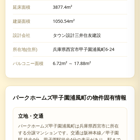
延床面積
3877.4m²
建築面積
1050.54m²
設計会社
タウン設計三井住友建設
所在地(住所)
兵庫県西宮市甲子園浦風町6-24
バルコニー面積
6.72m² ～ 17.88m²
パークホームズ甲子園浦風町
の物件固有情報
立地・交通
パークホームズ甲子園浦風町は兵庫県西宮市に所在
する分譲マンションです。交通は阪神本線／甲子園
駅 徒歩4分。甲子園駅徒歩4分の表示があり、駅まで