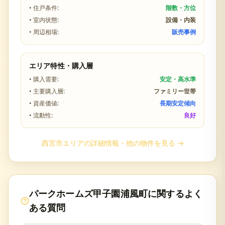
• 住戸条件:
階数・方位
• 室内状態:
設備・内装
• 周辺相場:
販売事例
エリア特性・購入層
• 購入需要:
安定・高水準
• 主要購入層:
ファミリー世帯
• 資産価値:
長期安定傾向
• 流動性:
良好
西宮市
エリアの詳細情報・他の物件を見る →
パークホームズ甲子園浦風町
に関するよく
ある質問