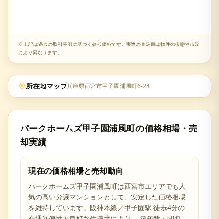
※ 上記は過去の取引事例に基づく参考価格です。実際の査定額は物件の状態や市況
により異なります。
所在地マップ
兵庫県西宮市甲子園浦風町6-24
パークホームズ甲子園浦風町
の価格相場・売
却実績
現在の価格相場と売却動向
パークホームズ甲子園浦風町
は
西宮市
エリアでも人
気の高い分譲マンションとして、安定した価格相場
を維持しています。
阪神本線／甲子園駅 徒歩4分の
交通利便性と
良好な住環境により、 築年数・間取