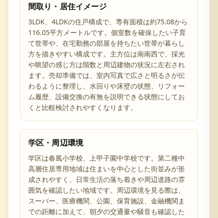
間取り・居住イメージ
3LDK、4LDKの住戸構成で、専有面積は約75.08から
116.05平方メートルです。個室数を確保したい子育
て世帯や、在宅勤務の部屋を持ちたい世帯が暮らし
方を描きやすい構成です。主方位は南南西で、採光
や眺望の感じ方は階数と周辺建物の状況に左右され
ます。売却準備では、室内写真で広さと明るさが伝
わるように整理し、水回りや床壁の状態、リフォー
ム履歴、設備交換の有無を説明できる状態にしてお
くと比較検討されやすくなります。
学区・周辺環境
学区は春風小学校、上甲子園中学校です。第二種中
高層住居専用地域は住まいを中心とした街並みが形
成されやすく、日常生活の落ち着きや周辺道路の雰
囲気を確認したい地域です。周辺環境を見る際は、
スーパー、医療機関、公園、保育施設、金融機関ま
での距離に加えて、朝夕の交通量や騒音も確認した