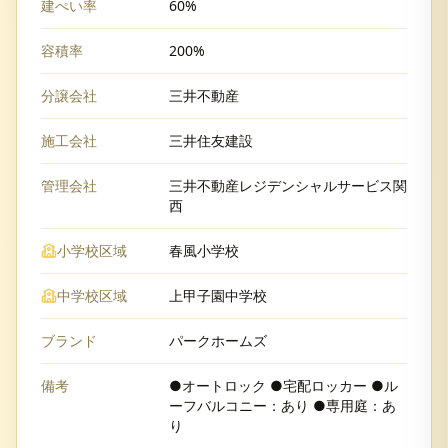
建ぺい率
60%
容積率
200%
分譲会社
三井不動産
施工会社
三井住友建設
管理会社
三井不動産レジデンシャルサービス関
西
小学校区域
春風小学校
中学校区域
上甲子園中学校
ブランド
パークホームズ
備考
●オートロック ●宅配ロッカー ●ル
ーフバルコニー：あり ●専用庭：あ
り