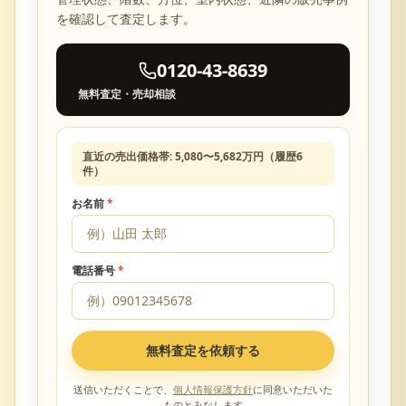
を確認して査定します。
0120-43-8639
無料査定・売却相談
直近の売出価格帯:
5,080
〜
5,682
万円（履歴
6
件）
お名前
*
電話番号
*
無料査定を依頼する
送信いただくことで、
個人情報保護方針
に同意いただいた
ものとみなします