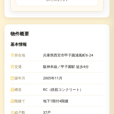
物件概要
基本情報
所在地
兵庫県西宮市甲子園浦風町6-24
交通
阪神本線／甲子園駅 徒歩4分
築年月
2005年11月
構造
RC（鉄筋コンクリート）
階建て
地下1階付4階建
総戸数
37戸