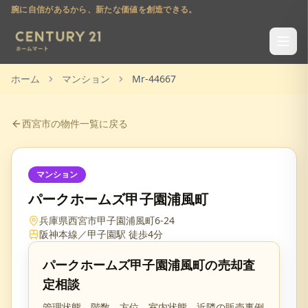
腕に自信があるから、新たな価値を創造できる。
ホーム
マンション
Mr-44667
西宮市
の物件一覧に戻る
マンション
パークホームズ甲子園浦風町
兵庫県西宮市甲子園浦風町6-24
阪神本線／甲子園駅 徒歩4分
パークホームズ甲子園浦風町
の売却査
定相談
管理状態、階数、方位、室内状態、近隣の販売事例