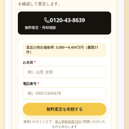
を確認して査定します。
0120-43-8639
無料査定・売却相談
直近の売出価格帯:
3,080
〜
4,404
万円（履歴
21
件）
お名前
*
電話番号
*
無料査定を依頼する
送信いただくことで、
個人情報保護方針
に同意いただいた
ものとみなします