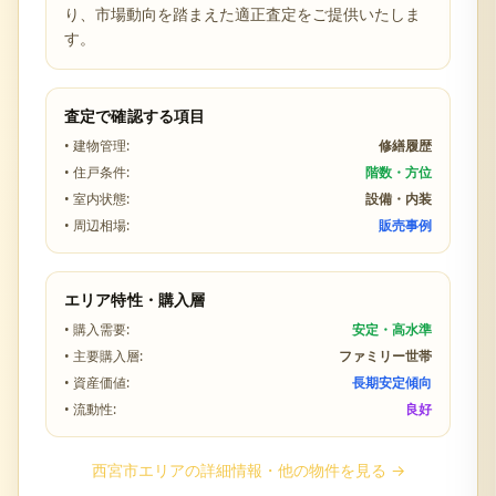
り、市場動向を踏まえた適正査定をご提供いたしま
す。
査定で確認する項目
• 建物管理:
修繕履歴
• 住戸条件:
階数・方位
• 室内状態:
設備・内装
• 周辺相場:
販売事例
エリア特性・購入層
• 購入需要:
安定・高水準
• 主要購入層:
ファミリー世帯
• 資産価値:
長期安定傾向
• 流動性:
良好
西宮市
エリアの詳細情報・他の物件を見る →