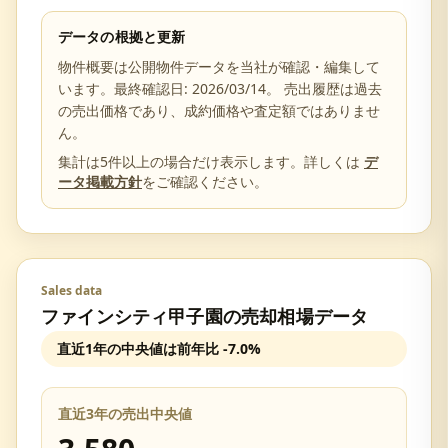
データの根拠と更新
物件概要は公開物件データを当社が確認・編集して
います。最終確認日:
2026/03/14
。 売出履歴は過去
の売出価格であり、成約価格や査定額ではありませ
ん。
集計は5件以上の場合だけ表示します。詳しくは
デ
ータ掲載方針
をご確認ください。
Sales data
ファインシティ甲子園
の売却相場データ
直近1年の中央値は前年比
-7.0%
直近3年の売出中央値