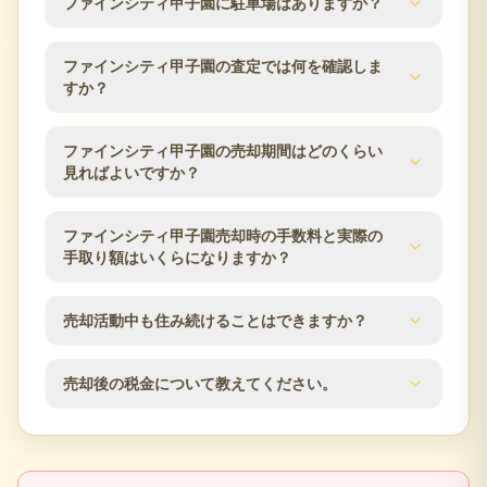
地は兵庫県西宮市枝川町10-1です。駅からの距離や
ファインシティ甲子園に駐車場はありますか？
浜小学校、中学校区は西宮市立浜甲子園中学校で
利用できる路線は、マンション売却時の検討条件と
す。学区は自治体の区域変更により変わる場合があ
してよく確認される項目です。
ファインシティ甲子園の駐車場数は分譲時の公表値
るため、最新の情報は西宮市の教育委員会などでご
ファインシティ甲子園の査定では何を確認しま
で150台です。空き状況や月額使用料は時期により変
すか？
確認ください。
動するため、売却のご相談時に管理組合・管理会社
の最新情報を確認します。
ファインシティ甲子園の査定では、築年数、階数、
ファインシティ甲子園の売却期間はどのくらい
方位、専有面積、間取り、室内状態、管理状況、修
見ればよいですか？
繕履歴、近隣の販売事例を確認します。西宮市エリ
アの市場動向も踏まえ、売却方針をご提案します。
売却期間は販売価格、住戸条件、市場状況、内覧対
ファインシティ甲子園売却時の手数料と実際の
応のしやすさによって変わります。査定時に近隣の
手取り額はいくらになりますか？
販売事例や競合物件を確認し、売出価格と販売計画
の目安をご案内します。
仲介手数料は成約価格の3％+6万円（税別）が上限で
売却活動中も住み続けることはできますか？
す。登記費用、住宅ローン残債、譲渡所得税の可能
性なども含め、査定時に概算の手取り額を確認でき
はい、居住しながらの売却活動が可能です。見学希
ます。
売却後の税金について教えてください。
望者との日程調整など、ご都合に合わせて柔軟に対
応いたします。プライバシーに配慮した売却活動を
不動産売却時には譲渡所得税が発生する場合があり
行います。
ます。売却益の有無、所有期間、居住用財産の特例
適用可否により税額が変わるため、最終判断は税理