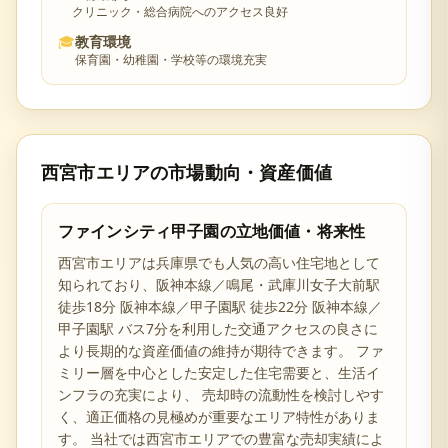
クリニック・総合病院へのアクセス良好
🎓
教育環境
保育園・幼稚園・学校等の環境充実
西宮市
エリアの市場動向・資産価値
ファインシティ甲子園
の立地価値・将来性
西宮市
エリアは
兵庫県
でも人気の高い住宅地として
知られており、
阪神本線／鳴尾・武庫川女子大前駅
徒歩18分 阪神本線／甲子園駅 徒歩22分 阪神本線／
甲子園駅 バス7分を利用した交通アクセスの良さ
に
より長期的な資産価値の維持が期待できます。 ファ
ミリー層を中心とした安定した住宅需要と、生活イ
ンフラの充実により、 売却時の流動性を検討しやす
く、適正価格の見極めが重要なエリア特性がありま
す。 当社では
西宮市
エリアでの豊富な売却実績によ