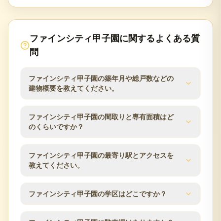
ファインシティ甲子園
に関するよくある質
問
ファインシティ甲子園の築年月や総戸数などの
建物概要を教えてください。
ファインシティ甲子園の建物概要は次のとおりで
ファインシティ甲子園の間取りと専有面積はど
す。築年月は2017年3月、総戸数は145戸、建物は7
のくらいですか？
階建、構造はRC（鉄筋コンクリート）、土地権利は
所有権です。分譲会社は京阪電鉄不動産アートプラ
ファインシティ甲子園の分譲時の公表値では、間取
ファインシティ甲子園の最寄り駅とアクセスを
ンニング長谷工コーポレーション、施工会社は長谷
りは2LDK〜5LDK、専有面積は63.74m²〜
教えてください。
工コーポレーション、管理会社は長谷工コミュニテ
111.98m²、バルコニー面積は10.25m²〜20.72m²で
ィ、管理方式は日勤です。査定時にはこれらの建物
す。同じマンション内でも住戸ごとに面積・向き・
条件と管理状況を確認します。
ファインシティ甲子園の交通アクセスは阪神本線／
ファインシティ甲子園の学区はどこですか？
階数が異なるため、ご所有住戸の条件をもとに査定
鳴尾・武庫川女子大前駅 徒歩18分 阪神本線／甲子園
します。
駅 徒歩22分 阪神本線／甲子園駅 バス7分です。所在
分譲時の公表情報では、小学校区は西宮市立甲子園