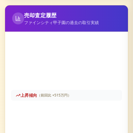
売却査定履歴
ファインシティ甲子園
の過去の取引実績
上昇傾向
（前回比
+
515万円
）
ファインシティ甲子園
の売却査定履歴です。直近価格は
3