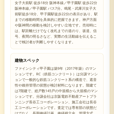
女子大前駅 徒歩18分 阪神本線／甲子園駅 徒歩22分
阪神本線／甲子園駅 バス7分。鳴尾・武庫川女子大
前駅徒歩18分、甲子園駅徒歩22分の表示があり、駅
までの移動時間を具体的に把握できます。神戸方面
や阪神間の移動を検討しやすい立地です。売却時に
は、駅距離だけでなく改札までの道のり、坂道、信
号、夜間の明るさなど、実際の生活動線を伝えるこ
とで検討者が判断しやすくなります。
建物スペック
ファインシティ甲子園は築9年（2017年築）のマン
ションです。RC（鉄筋コンクリート）は分譲マンシ
ョンで一般的な鉄筋コンクリート系の構造で、遮音
性や維持管理の状態が検討材料になります。階建て
は7階建で、総戸数145戸の中規模から大規模のマン
ションです。分譲会社は京阪電鉄不動産アートプラ
ンニング長谷工コーポレーション、施工会社は長谷
工コーポレーションです。査定では専有部の状態だ
けでなく、長期修繕計画、修繕積立金、管理方式、