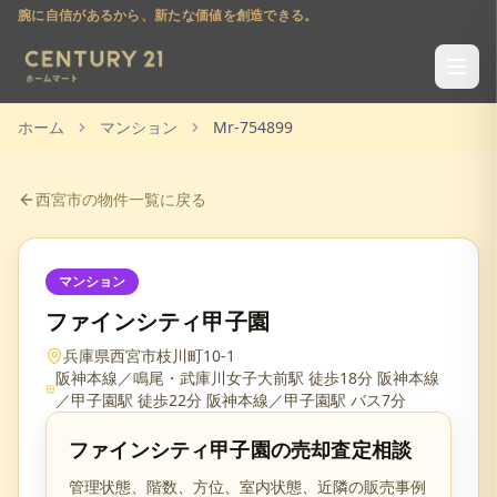
腕に自信があるから、新たな価値を創造できる。
ホーム
マンション
Mr-754899
西宮市
の物件一覧に戻る
マンション
ファインシティ甲子園
兵庫県西宮市枝川町10-1
阪神本線／鳴尾・武庫川女子大前駅 徒歩18分 阪神本線
／甲子園駅 徒歩22分 阪神本線／甲子園駅 バス7分
ファインシティ甲子園
の売却査定相談
管理状態、階数、方位、室内状態、近隣の販売事例