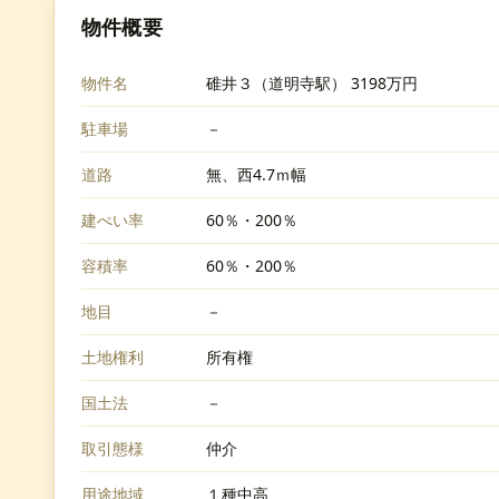
物件概要
物件名
碓井３（道明寺駅） 3198万円
駐車場
－
道路
無、西4.7ｍ幅
建ぺい率
60％・200％
容積率
60％・200％
地目
－
土地権利
所有権
国土法
－
取引態様
仲介
用途地域
１種中高