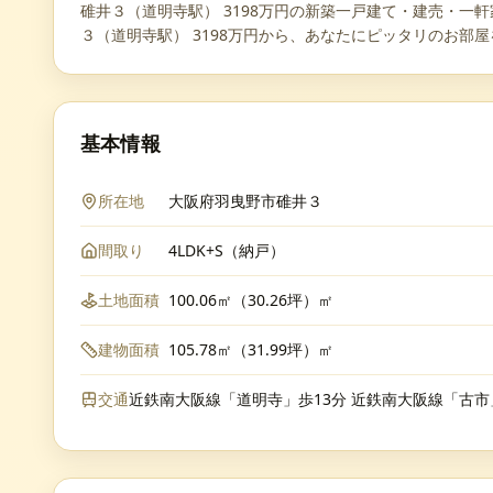
碓井３（道明寺駅） 3198万円の新築一戸建て・建売・一軒家
３（道明寺駅） 3198万円から、あなたにピッタリのお部
基本情報
所在地
大阪府羽曳野市碓井３
間取り
4LDK+S（納戸）
土地面積
100.06㎡（30.26坪）㎡
建物面積
105.78㎡（31.99坪）㎡
交通
近鉄南大阪線「道明寺」歩13分 近鉄南大阪線「古市