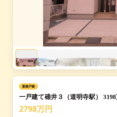
新築戸建
一戸建て碓井３（道明寺駅） 319
2798万円