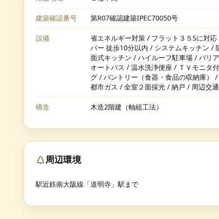
建築確認番号
第R07確認建築IPEC70050号
設備
省エネルギー対策 / フラット３５Sに対応 / 
パー 徒歩10分以内 / システムキッチン / 
面式キッチン / ハイルーフ駐車場 / バリアフ
オートバス / 温水洗浄便座 / ＴＶモニタ
グ / パントリー（食器・食品の収納庫） 
都市ガス / 全室２面採光 / 納戸 / 周辺
構造
木造2階建（軸組工法）
周辺環境
駅近鉄南大阪線「道明寺」駅まで