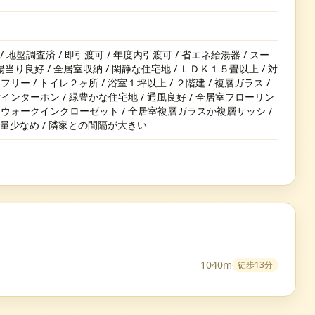
地盤調査済 / 即引渡可 / 年度内引渡可 / 省エネ給湯器 / スー
陽当り良好 / 全居室収納 / 閑静な住宅地 / ＬＤＫ１５畳以上 / 対
リー / トイレ２ヶ所 / 浴室１坪以上 / ２階建 / 複層ガラス /
付インターホン / 緑豊かな住宅地 / 通風良好 / 全居室フローリン
/ ウォークインクローゼット / 全居室複層ガラスか複層サッシ /
交通量少なめ / 隣家との間隔が大きい
1040m
徒歩
13分