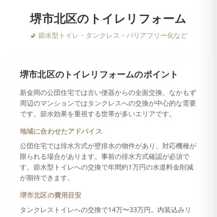
堺市北区
の
トイレリフォーム
🚽
節水型トイレ・タンクレス・バリアフリー化など
堺市北区
の
トイレリフォーム
のポイント
新金岡の公団住宅では古い便器からの全面交換、なかもず
周辺のマンションではタンクレスへの交換が中心的な需要
です。節水効果を重視する世帯が多いエリアです。
地域に合わせたアドバイス
公団住宅では排水方式が壁排水の物件があり、対応機種が
限られる場合があります。事前の排水方式確認が必須で
す。節水型トイレへの交換で年間約1万円の水道料金削減
が期待できます。
堺市北区
の費用目安
タンクレストイレへの交換で14万〜33万円。内装込みリ