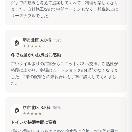
グまでの動線も考えて提案してくれて、料理が楽しくなり
ました。自社施工なので中間マージンもなく、想像以上に
リーズナブルでした。
堺市北区 A.D様
40代
🏠
★★★★★
冬でも温かいお風呂に感動
古いタイル張りの浴室からユニットバスへ交換。断熱性が
格段に上がり、冬場のヒートショックの心配がなくなりま
した。2階の配管との兼ね合いも丁寧に説明してくれまし
た。
堺市北区 B.E様
50代
🏠
★★★★★
トイレが快適空間に変身
1階と2階のトイレをまとめて節水型に交換。水道代が目に