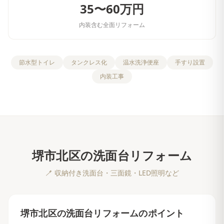
35〜60万円
内装含む全面リフォーム
節水型トイレ
タンクレス化
温水洗浄便座
手すり設置
内装工事
堺市北区
の
洗面台リフォーム
🪥
収納付き洗面台・三面鏡・LED照明など
堺市北区
の
洗面台リフォーム
のポイント