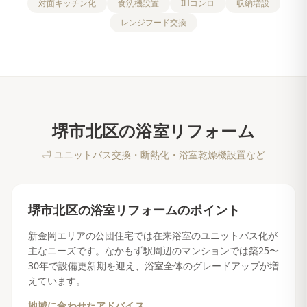
対面キッチン化
食洗機設置
IHコンロ
収納増設
レンジフード交換
堺市北区
の
浴室リフォーム
🛁
ユニットバス交換・断熱化・浴室乾燥機設置など
堺市北区
の
浴室リフォーム
のポイント
新金岡エリアの公団住宅では在来浴室のユニットバス化が
主なニーズです。なかもず駅周辺のマンションでは築25〜
30年で設備更新期を迎え、浴室全体のグレードアップが増
えています。
地域に合わせたアドバイス