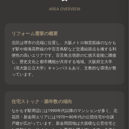
AREA OVERVIEW
リフォーム需要の概要
北区は堺市の北端に位置し、大阪メトロ御堂筋線のなかも
ず駅や南海高野線の中百舌鳥駅など交通結節点を擁する利
便性の高いエリアです。百舌鳥古墳群の仁徳天皇陵に隣接
し、歴史文化と都市機能が共存する地域。大阪府立大学
（現大阪公立大学）キャンパスもあり、文教的な環境が整
っています。
住宅ストック・築年数の傾向
なかもず駅周辺には1990年代以降のマンションが多く、北
花田・新金岡エリアには1970〜80年代の公団住宅や分譲
戸建が広がっています。新金岡団地は大規模な公営住宅と