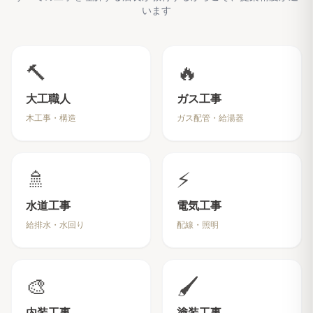
います
🔨
🔥
大工職人
ガス工事
木工事・構造
ガス配管・給湯器
🚿
⚡
水道工事
電気工事
給排水・水回り
配線・照明
🎨
🖌️
内装工事
塗装工事