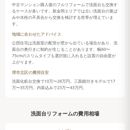
中古マンション購入後のフルリフォームで洗面台も交換す
るケースが多いです。新金岡エリアでは古い洗面台の黄ば
みや水栓の不具合から交換を検討する世帯が増えていま
す。
地域に合わせたアドバイス
公団住宅は洗面室の配管が壁から出ている場合があり、洗
面台の奥行きに制約が生じることがあります。幅60〜
75cmのスリムタイプも選択肢に入れると設置の自由度が
上がります。
堺市北区
の費用目安
洗面化粧台交換で10万〜28万円。三面鏡付きモデルで17
万〜35万円。内装込みで23万〜43万円。
洗面台リフォーム
の費用相場