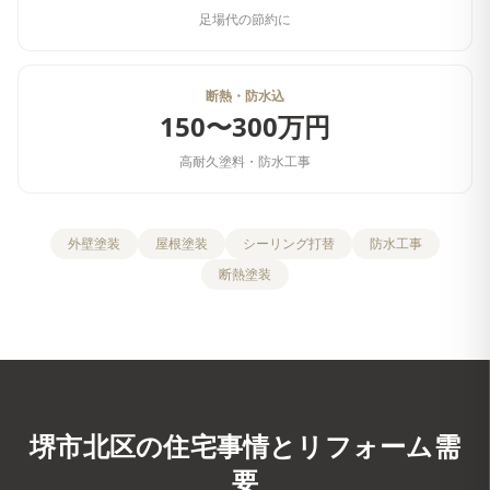
足場代の節約に
断熱・防水込
150〜300万円
高耐久塗料・防水工事
外壁塗装
屋根塗装
シーリング打替
防水工事
断熱塗装
堺市北区
の住宅事情とリフォーム需
要