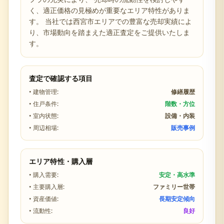
く、適正価格の見極めが重要なエリア特性がありま
す。 当社では
西宮市
エリアでの豊富な売却実績によ
り、市場動向を踏まえた適正査定をご提供いたしま
す。
査定で確認する項目
• 建物管理:
修繕履歴
• 住戸条件:
階数・方位
• 室内状態:
設備・内装
• 周辺相場:
販売事例
エリア特性・購入層
• 購入需要:
安定・高水準
• 主要購入層:
ファミリー世帯
• 資産価値:
長期安定傾向
• 流動性:
良好