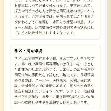
収納量によって評価が分かれます。主方位は東で、
採光や眺望の感じ方は階数と周辺建物の状況に左右
されます。売却準備では、室内写真で広さと明るさ
が伝わるように整理し、水回りや床壁の状態、リフ
ォーム履歴、設備交換の有無を説明できる状態にし
ておくと比較検討されやすくなります。
学区・周辺環境
学区は西宮市立神原小学校、西宮市立大社中学校で
す。第一種中高層住居専用地域は住まいを中心とし
た街並みが形成されやすく、日常生活の落ち着きや
周辺道路の雰囲気を確認したい地域です。周辺環境
を見る際は、スーパー、医療機関、公園、保育施
設、金融機関までの距離に加えて、朝夕の交通量や
騒音も確認したいポイントです。ファミリー層は通
学路と生活施設、単身・共働き世帯は駅と買い物施
設への移動しやすさを重視する傾向があります。