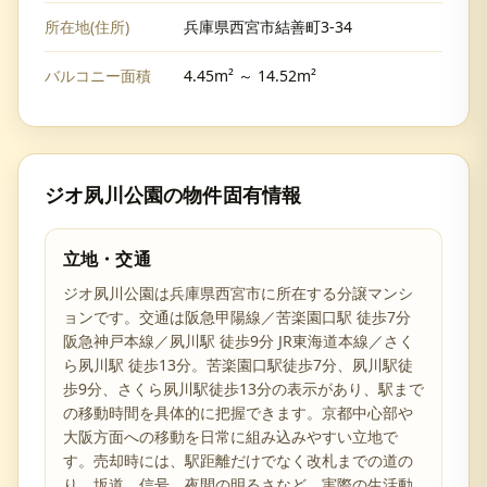
所在地(住所)
兵庫県西宮市結善町3-34
バルコニー面積
4.45m² ～ 14.52m²
ジオ夙川公園
の物件固有情報
立地・交通
ジオ夙川公園は兵庫県西宮市に所在する分譲マンシ
ョンです。交通は阪急甲陽線／苦楽園口駅 徒歩7分
阪急神戸本線／夙川駅 徒歩9分 JR東海道本線／さく
ら夙川駅 徒歩13分。苦楽園口駅徒歩7分、夙川駅徒
歩9分、さくら夙川駅徒歩13分の表示があり、駅まで
の移動時間を具体的に把握できます。京都中心部や
大阪方面への移動を日常に組み込みやすい立地で
す。売却時には、駅距離だけでなく改札までの道の
り、坂道、信号、夜間の明るさなど、実際の生活動