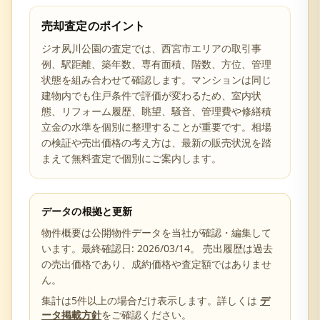
売却査定のポイント
ジオ夙川公園の査定では、西宮市エリアの取引事
例、駅距離、築年数、専有面積、階数、方位、管理
状態を組み合わせて確認します。マンションは同じ
建物内でも住戸条件で評価が変わるため、室内状
態、リフォーム履歴、眺望、騒音、管理費や修繕積
立金の水準を個別に整理することが重要です。相場
の検証や売出価格の考え方は、最新の販売状況を踏
まえて無料査定で個別にご案内します。
データの根拠と更新
物件概要は公開物件データを当社が確認・編集して
います。最終確認日:
2026/03/14
。 売出履歴は過去
の売出価格であり、成約価格や査定額ではありませ
ん。
集計は5件以上の場合だけ表示します。詳しくは
デ
ータ掲載方針
をご確認ください。