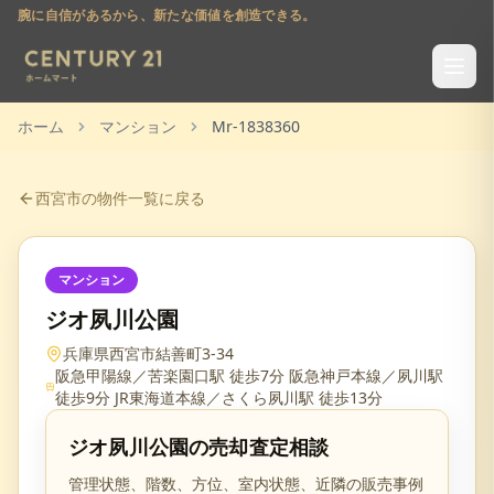
腕に自信があるから、新たな価値を創造できる。
ホーム
マンション
Mr-1838360
西宮市
の物件一覧に戻る
マンション
ジオ夙川公園
兵庫県西宮市結善町3-34
阪急甲陽線／苦楽園口駅 徒歩7分 阪急神戸本線／夙川駅
徒歩9分 JR東海道本線／さくら夙川駅 徒歩13分
ジオ夙川公園
の売却査定相談
管理状態、階数、方位、室内状態、近隣の販売事例