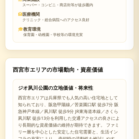
スーパー・コンビニ・商店街等が徒歩圏内
🏥
医療機関
クリニック・総合病院へのアクセス良好
🎓
教育環境
保育園・幼稚園・学校等の環境充実
西宮市
エリアの市場動向・資産価値
ジオ夙川公園
の立地価値・将来性
西宮市
エリアは
兵庫県
でも人気の高い住宅地として
知られており、
阪急甲陽線／苦楽園口駅 徒歩7分 阪
急神戸本線／夙川駅 徒歩9分 JR東海道本線／さくら
夙川駅 徒歩13分を利用した交通アクセスの良さ
によ
り長期的な資産価値の維持が期待できます。 ファミ
リー層を中心とした安定した住宅需要と、生活イン
フラの充実により、 売却時の流動性を検討しやす