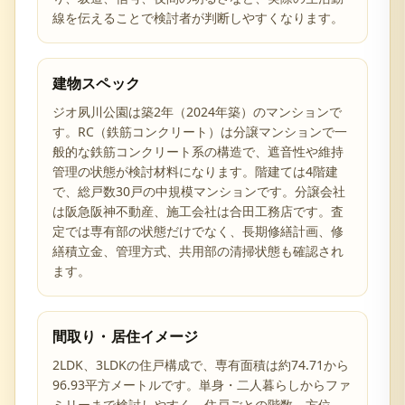
線を伝えることで検討者が判断しやすくなります。
建物スペック
ジオ夙川公園は築2年（2024年築）のマンションで
す。RC（鉄筋コンクリート）は分譲マンションで一
般的な鉄筋コンクリート系の構造で、遮音性や維持
管理の状態が検討材料になります。階建ては4階建
で、総戸数30戸の中規模マンションです。分譲会社
は阪急阪神不動産、施工会社は合田工務店です。査
定では専有部の状態だけでなく、長期修繕計画、修
繕積立金、管理方式、共用部の清掃状態も確認され
ます。
間取り・居住イメージ
2LDK、3LDKの住戸構成で、専有面積は約74.71から
96.93平方メートルです。単身・二人暮らしからファ
ミリーまで検討しやすく、住戸ごとの階数、方位、