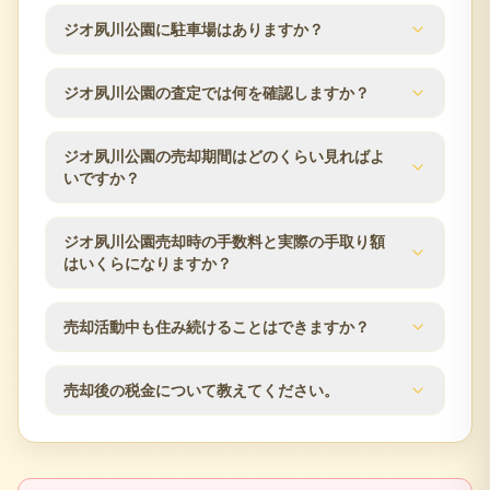
道本線／さくら夙川駅 徒歩13分です。所在地は兵庫
分譲時の公表情報では、小学校区は西宮市立神原小
県西宮市結善町3-34です。駅からの距離や利用でき
ジオ夙川公園に駐車場はありますか？
学校、中学校区は西宮市立大社中学校です。学区は
る路線は、マンション売却時の検討条件としてよく
自治体の区域変更により変わる場合があるため、最
確認される項目です。
ジオ夙川公園の駐車場数は分譲時の公表値で19台で
新の情報は西宮市の教育委員会などでご確認くださ
ジオ夙川公園の査定では何を確認しますか？
す。空き状況や月額使用料は時期により変動するた
い。
め、売却のご相談時に管理組合・管理会社の最新情
ジオ夙川公園の査定では、築年数、階数、方位、専
報を確認します。
ジオ夙川公園の売却期間はどのくらい見ればよ
有面積、間取り、室内状態、管理状況、修繕履歴、
いですか？
近隣の販売事例を確認します。西宮市エリアの市場
動向も踏まえ、売却方針をご提案します。
売却期間は販売価格、住戸条件、市場状況、内覧対
ジオ夙川公園売却時の手数料と実際の手取り額
応のしやすさによって変わります。査定時に近隣の
はいくらになりますか？
販売事例や競合物件を確認し、売出価格と販売計画
の目安をご案内します。
仲介手数料は成約価格の3％+6万円（税別）が上限で
売却活動中も住み続けることはできますか？
す。登記費用、住宅ローン残債、譲渡所得税の可能
性なども含め、査定時に概算の手取り額を確認でき
はい、居住しながらの売却活動が可能です。見学希
ます。
売却後の税金について教えてください。
望者との日程調整など、ご都合に合わせて柔軟に対
応いたします。プライバシーに配慮した売却活動を
不動産売却時には譲渡所得税が発生する場合があり
行います。
ます。売却益の有無、所有期間、居住用財産の特例