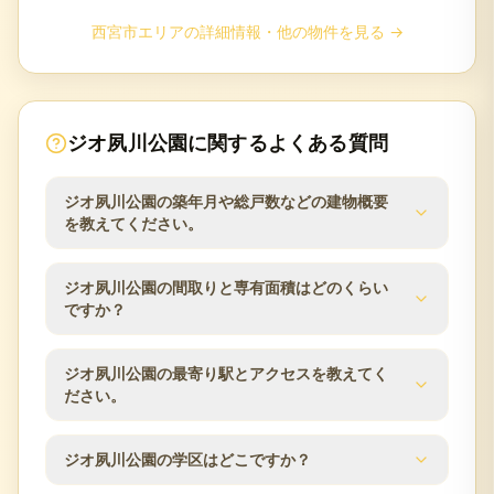
西宮市
エリアの詳細情報・他の物件を見る →
ジオ夙川公園
に関するよくある質問
ジオ夙川公園の築年月や総戸数などの建物概要
を教えてください。
ジオ夙川公園の建物概要は次のとおりです。築年月
ジオ夙川公園の間取りと専有面積はどのくらい
は2024年6月、総戸数は30戸、建物は4階建、構造は
ですか？
RC（鉄筋コンクリート）、土地権利は所有権です。
分譲会社は阪急阪神不動産、施工会社は合田工務
ジオ夙川公園の分譲時の公表値では、間取りは
ジオ夙川公園の最寄り駅とアクセスを教えてく
店、管理会社は阪急阪神ハウジングサポート、管理
2LDK〜3LDK、専有面積は74.71m²〜96.93m²、バル
ださい。
方式は日勤です。査定時にはこれらの建物条件と管
コニー面積は4.45m²〜14.52m²です。同じマンショ
理状況を確認します。
ン内でも住戸ごとに面積・向き・階数が異なるた
ジオ夙川公園の交通アクセスは阪急甲陽線／苦楽園
ジオ夙川公園の学区はどこですか？
め、ご所有住戸の条件をもとに査定します。
口駅 徒歩7分 阪急神戸本線／夙川駅 徒歩9分 JR東海