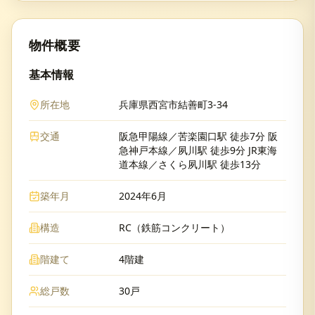
物件概要
基本情報
所在地
兵庫県西宮市結善町3-34
交通
阪急甲陽線／苦楽園口駅 徒歩7分 阪
急神戸本線／夙川駅 徒歩9分 JR東海
道本線／さくら夙川駅 徒歩13分
築年月
2024年6月
構造
RC（鉄筋コンクリート）
階建て
4階建
総戸数
30戸