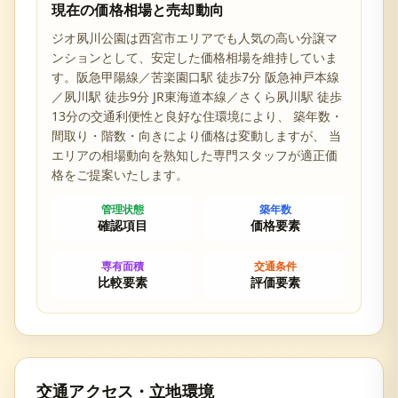
現在の価格相場と売却動向
ジオ夙川公園
は
西宮市
エリアでも人気の高い分譲マ
ンションとして、安定した価格相場を維持していま
す。
阪急甲陽線／苦楽園口駅 徒歩7分 阪急神戸本線
／夙川駅 徒歩9分 JR東海道本線／さくら夙川駅 徒歩
13分の交通利便性と
良好な住環境により、 築年数・
間取り・階数・向きにより価格は変動しますが、 当
エリアの相場動向を熟知した専門スタッフが適正価
格をご提案いたします。
管理状態
築年数
確認項目
価格要素
専有面積
交通条件
比較要素
評価要素
交通アクセス・立地環境