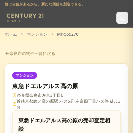
腕に自信があるから、新たな価値を創造できる。
ホーム
マンション
Mr-565276
奈良市
の物件一覧に戻る
マンション
東急ドエルアルス高の原
奈良県奈良市左京3丁目6
近鉄京都線／高の原駅 バス5分 左京四丁目バス停 徒歩3
分
東急ドエルアルス高の原
の売却査定相
談