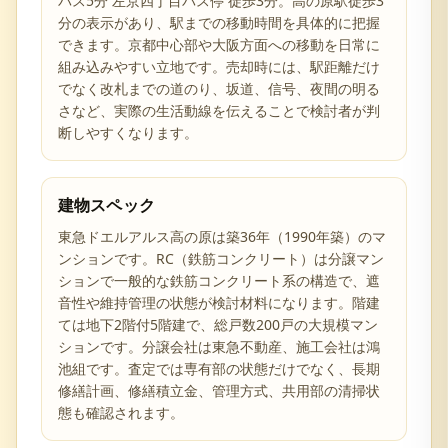
バス5分 左京四丁目バス停 徒歩3分。高の原駅徒歩3
分の表示があり、駅までの移動時間を具体的に把握
できます。京都中心部や大阪方面への移動を日常に
組み込みやすい立地です。売却時には、駅距離だけ
でなく改札までの道のり、坂道、信号、夜間の明る
さなど、実際の生活動線を伝えることで検討者が判
断しやすくなります。
建物スペック
東急ドエルアルス高の原は築36年（1990年築）のマ
ンションです。RC（鉄筋コンクリート）は分譲マン
ションで一般的な鉄筋コンクリート系の構造で、遮
音性や維持管理の状態が検討材料になります。階建
ては地下2階付5階建で、総戸数200戸の大規模マン
ションです。分譲会社は東急不動産、施工会社は鴻
池組です。査定では専有部の状態だけでなく、長期
修繕計画、修繕積立金、管理方式、共用部の清掃状
態も確認されます。