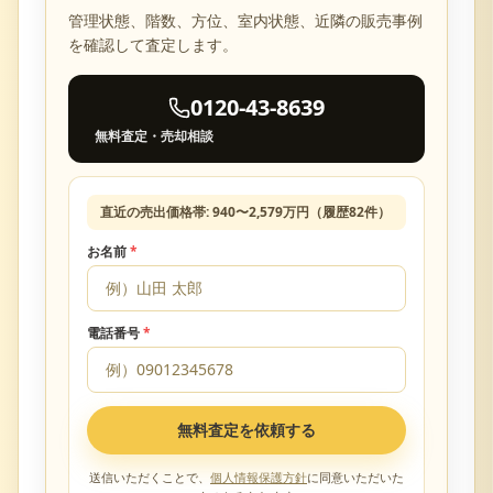
管理状態、階数、方位、室内状態、近隣の販売事例
を確認して査定します。
0120-43-8639
無料査定・売却相談
直近の売出価格帯:
940
〜
2,579
万円（履歴
82
件）
お名前
*
電話番号
*
無料査定を依頼する
送信いただくことで、
個人情報保護方針
に同意いただいた