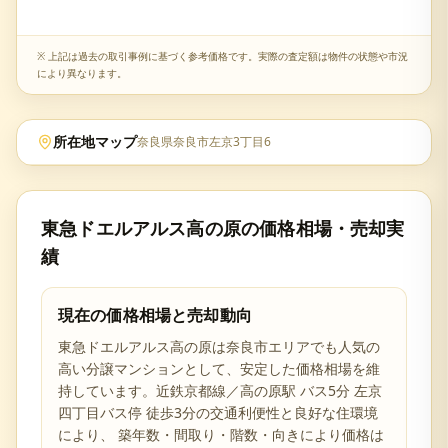
※ 上記は過去の取引事例に基づく参考価格です。実際の査定額は物件の状態や市況
により異なります。
所在地マップ
奈良県奈良市左京3丁目6
東急ドエルアルス高の原
の価格相場・売却実
績
現在の価格相場と売却動向
東急ドエルアルス高の原
は
奈良市
エリアでも人気の
高い分譲マンションとして、安定した価格相場を維
持しています。
近鉄京都線／高の原駅 バス5分 左京
四丁目バス停 徒歩3分の交通利便性と
良好な住環境
により、 築年数・間取り・階数・向きにより価格は