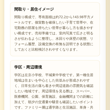
間取り・居住イメージ
間取り構成で、専有面積は約72.2から143.98平方メ
ートルです。個室数を確保したい子育て世帯や、在
宅勤務の部屋を持ちたい世帯が暮らし方を描きやす
い構成です。売却準備では、室内写真で広さと明る
さが伝わるように整理し、水回りや床壁の状態、リ
フォーム履歴、設備交換の有無を説明できる状態に
しておくと比較検討されやすくなります。
学区・周辺環境
学区は左京小学校、平城東中学校です。第一種住居
地域は住まいを中心とした街並みが形成されやす
く、日常生活の落ち着きや周辺道路の雰囲気を確認
したい地域です。周辺環境を見る際は、スーパー、
医療機関、公園、保育施設、金融機関までの距離に
加えて、朝夕の交通量や騒音も確認したいポイント
です。ファミリー層は通学路と生活施設、単身・共