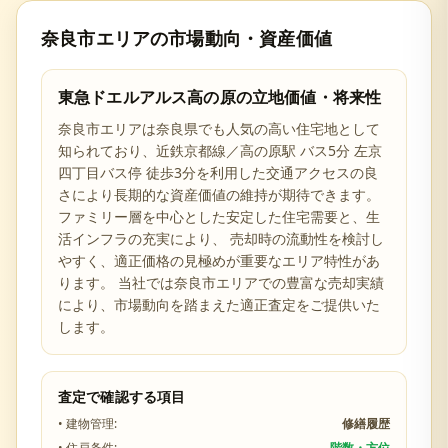
奈良市
エリアの市場動向・資産価値
東急ドエルアルス高の原
の立地価値・将来性
奈良市
エリアは
奈良県
でも人気の高い住宅地として
知られており、
近鉄京都線／高の原駅 バス5分 左京
四丁目バス停 徒歩3分を利用した交通アクセスの良
さ
により長期的な資産価値の維持が期待できます。
ファミリー層を中心とした安定した住宅需要と、生
活インフラの充実により、 売却時の流動性を検討し
やすく、適正価格の見極めが重要なエリア特性があ
ります。 当社では
奈良市
エリアでの豊富な売却実績
により、市場動向を踏まえた適正査定をご提供いた
します。
査定で確認する項目
• 建物管理:
修繕履歴
• 住戸条件:
階数・方位