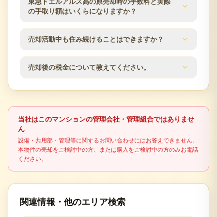
東急ドエルアルス高の原売却時の手数料と実際
ます。
応のしやすさによって変わります。査定時に近隣の
の手取り額はいくらになりますか？
販売事例や競合物件を確認し、売出価格と販売計画
の目安をご案内します。
仲介手数料は成約価格の3％+6万円（税別）が上限で
売却活動中も住み続けることはできますか？
す。登記費用、住宅ローン残債、譲渡所得税の可能
性なども含め、査定時に概算の手取り額を確認でき
はい、居住しながらの売却活動が可能です。見学希
ます。
売却後の税金について教えてください。
望者との日程調整など、ご都合に合わせて柔軟に対
応いたします。プライバシーに配慮した売却活動を
不動産売却時には譲渡所得税が発生する場合があり
行います。
ます。売却益の有無、所有期間、居住用財産の特例
適用可否により税額が変わるため、最終判断は税理
当社はこのマンションの管理会社・管理組合ではありませ
士などの専門家に確認してください。
ん
設備・共用部・管理等に関するお問い合わせにはお答えできません。
本物件の売却をご検討中の方、または購入をご検討中の方のみお電話
ください。
関連情報・他のエリア検索