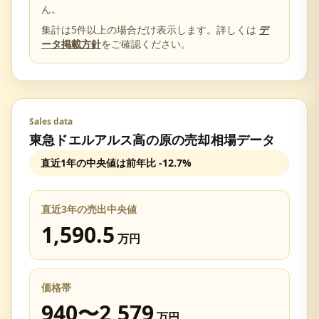
ん。
集計は5件以上の場合だけ表示します。詳しくは
デ
ータ掲載方針
をご確認ください。
Sales data
東急ドエルアルス高の原
の売却相場データ
直近1年の中央値は前年比
-12.7%
直近3年の売出中央値
1,590.5
万円
価格帯
940
〜
2,579
万円