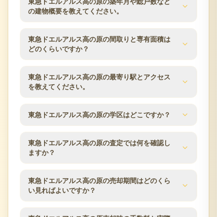
東急ドエルアルス高の原の築年月や総戸数など
の建物概要を教えてください。
東急ドエルアルス高の原の建物概要は次のとおりで
東急ドエルアルス高の原の間取りと専有面積は
す。築年月は1990年8月、総戸数は200戸、建物は地
どのくらいですか？
下2階付5階建、構造はRC（鉄筋コンクリート）、土
地権利は所有権です。分譲会社は東急不動産、施工
東急ドエルアルス高の原の分譲時の公表値では、専
東急ドエルアルス高の原の最寄り駅とアクセス
会社は鴻池組、管理会社は大和ライフネクスト、管
有面積は72.20m²〜143.98m²です。同じマンション
を教えてください。
理方式は日勤です。査定時にはこれらの建物条件と
内でも住戸ごとに面積・向き・階数が異なるため、
管理状況を確認します。
ご所有住戸の条件をもとに査定します。
東急ドエルアルス高の原の交通アクセスは近鉄京都
東急ドエルアルス高の原の学区はどこですか？
線／高の原駅 バス5分 左京四丁目バス停 徒歩3分で
す。所在地は奈良県奈良市左京3丁目6です。駅から
分譲時の公表情報では、小学校区は左京小学校、中
の距離や利用できる路線は、マンション売却時の検
東急ドエルアルス高の原の査定では何を確認し
学校区は平城東中学校です。学区は自治体の区域変
ますか？
討条件としてよく確認される項目です。
更により変わる場合があるため、最新の情報は奈良
市の教育委員会などでご確認ください。
東急ドエルアルス高の原の査定では、築年数、階
東急ドエルアルス高の原の売却期間はどのくら
数、方位、専有面積、間取り、室内状態、管理状
い見ればよいですか？
況、修繕履歴、近隣の販売事例を確認します。奈良
市エリアの市場動向も踏まえ、売却方針をご提案し
売却期間は販売価格、住戸条件、市場状況、内覧対