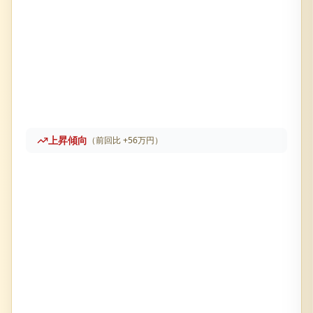
上昇傾向
（前回比
+
56万円
）
東急ドエルアルス高の原
の売却査定履歴です。直近価格