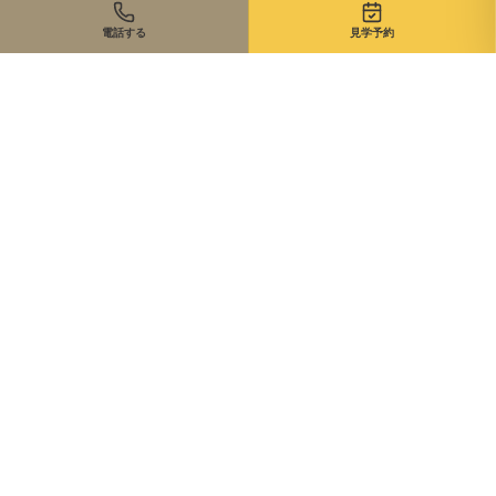
電話する
見学予約
住まいのご相談、まずは無料で
来店・オンライン・現地同行。状況に合わせて最適な進め方を
ご提案します。