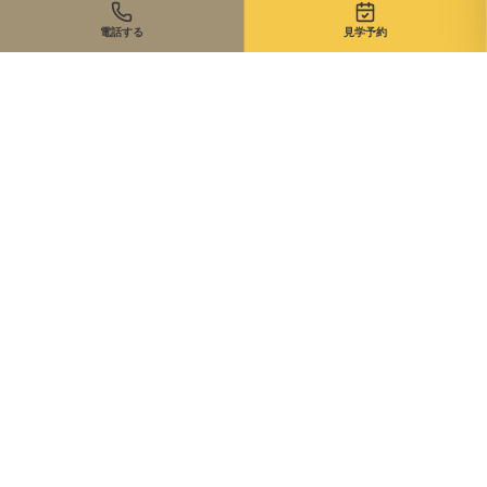
電話する
見学予約
住まいのご相談、まずは無料で
来店・オンライン・現地同行。状況に合わせて最適な進め方を
ご提案します。