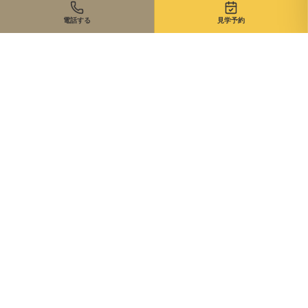
電話する
見学予約
住まいのご相談、まずは無料で
来店・オンライン・現地同行。状況に合わせて最適な進め方を
ご提案します。