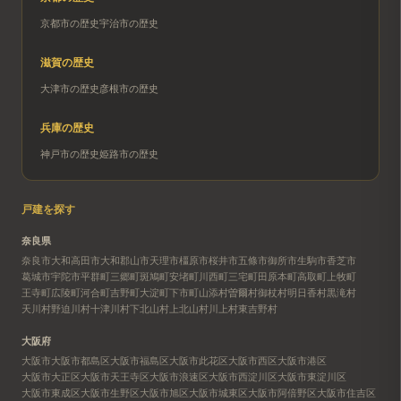
京都市
の歴史
宇治市
の歴史
滋賀
の歴史
大津市
の歴史
彦根市
の歴史
兵庫
の歴史
神戸市
の歴史
姫路市
の歴史
戸建を探す
奈良県
奈良市
大和高田市
大和郡山市
天理市
橿原市
桜井市
五條市
御所市
生駒市
香芝市
葛城市
宇陀市
平群町
三郷町
斑鳩町
安堵町
川西町
三宅町
田原本町
高取町
上牧町
王寺町
広陵町
河合町
吉野町
大淀町
下市町
山添村
曽爾村
御杖村
明日香村
黒滝村
天川村
野迫川村
十津川村
下北山村
上北山村
川上村
東吉野村
大阪府
大阪市
大阪市都島区
大阪市福島区
大阪市此花区
大阪市西区
大阪市港区
大阪市大正区
大阪市天王寺区
大阪市浪速区
大阪市西淀川区
大阪市東淀川区
大阪市東成区
大阪市生野区
大阪市旭区
大阪市城東区
大阪市阿倍野区
大阪市住吉区