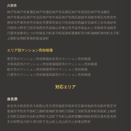
兵庫県
神戸市
神戸市東灘区
神戸市灘区
神戸市兵庫区
神戸市長田区
神戸市須磨区
神戸市垂水区
神戸市北区
神戸市中央区
神戸市西区
姫路市
尼崎市
明石市
西宮市
洲本市
芦屋市
伊丹市
相生市
豊岡市
加古川市
赤穂市
西脇市
宝塚市
三木市
高砂市
川西市
小野市
三田市
加西市
丹波篠山市
養父市
丹波市
南あわじ市
朝来市
淡路市
宍粟市
加東市
たつの市
猪名川町
多可町
稲美町
播磨町
市川町
福崎町
神河町
太子町
上郡町
佐用町
香美町
新温泉町
エリア別マンション売却相場
香芝市のマンション売却相場
奈良市のマンション売却相場
大和高田市のマンション売却相場
橿原市のマンション売却相場
枚方市のマンション売却相場
堺市のマンション売却相場
八尾市のマンション売却相場
高槻市のマンション売却相場
対応エリア
奈良県
奈良市
大和高田市
大和郡山市
天理市
橿原市
桜井市
五條市
御所市
生駒市
香芝市
葛城市
宇陀市
平群町
三郷町
斑鳩町
安堵町
川西町
三宅町
田原本町
高取町
上牧町
王寺町
広陵町
河合町
吉野町
大淀町
下市町
山添村
曽爾村
御杖村
明日香村
黒滝村
天川村
野迫川村
十津川村
下北山村
上北山村
川上村
東吉野村