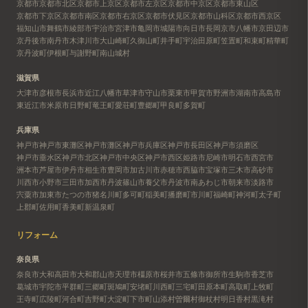
京都市
京都市北区
京都市上京区
京都市左京区
京都市中京区
京都市東山区
京都市下京区
京都市南区
京都市右京区
京都市伏見区
京都市山科区
京都市西京区
福知山市
舞鶴市
綾部市
宇治市
宮津市
亀岡市
城陽市
向日市
長岡京市
八幡市
京田辺市
京丹後市
南丹市
木津川市
大山崎町
久御山町
井手町
宇治田原町
笠置町
和束町
精華町
京丹波町
伊根町
与謝野町
南山城村
滋賀県
大津市
彦根市
長浜市
近江八幡市
草津市
守山市
栗東市
甲賀市
野洲市
湖南市
高島市
東近江市
米原市
日野町
竜王町
愛荘町
豊郷町
甲良町
多賀町
兵庫県
神戸市
神戸市東灘区
神戸市灘区
神戸市兵庫区
神戸市長田区
神戸市須磨区
神戸市垂水区
神戸市北区
神戸市中央区
神戸市西区
姫路市
尼崎市
明石市
西宮市
洲本市
芦屋市
伊丹市
相生市
豊岡市
加古川市
赤穂市
西脇市
宝塚市
三木市
高砂市
川西市
小野市
三田市
加西市
丹波篠山市
養父市
丹波市
南あわじ市
朝来市
淡路市
宍粟市
加東市
たつの市
猪名川町
多可町
稲美町
播磨町
市川町
福崎町
神河町
太子町
上郡町
佐用町
香美町
新温泉町
リフォーム
奈良県
奈良市
大和高田市
大和郡山市
天理市
橿原市
桜井市
五條市
御所市
生駒市
香芝市
葛城市
宇陀市
平群町
三郷町
斑鳩町
安堵町
川西町
三宅町
田原本町
高取町
上牧町
王寺町
広陵町
河合町
吉野町
大淀町
下市町
山添村
曽爾村
御杖村
明日香村
黒滝村