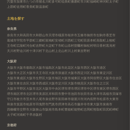
宍粟市
加東市
たつの市
猪名川町
多可町
稲美町
播磨町
市川町
福崎町
神河町
太子町
上郡町
佐用町
香美町
新温泉町
土地を探す
奈良県
奈良市
大和高田市
大和郡山市
天理市
橿原市
桜井市
五條市
御所市
生駒市
香芝市
葛城市
宇陀市
平群町
三郷町
斑鳩町
安堵町
川西町
三宅町
田原本町
高取町
上牧町
王寺町
広陵町
河合町
吉野町
大淀町
下市町
山添村
曽爾村
御杖村
明日香村
黒滝村
天川村
野迫川村
十津川村
下北山村
上北山村
川上村
東吉野村
大阪府
大阪市
大阪市都島区
大阪市福島区
大阪市此花区
大阪市西区
大阪市港区
大阪市大正区
大阪市天王寺区
大阪市浪速区
大阪市西淀川区
大阪市東淀川区
大阪市東成区
大阪市生野区
大阪市旭区
大阪市城東区
大阪市阿倍野区
大阪市住吉区
大阪市東住吉区
大阪市西成区
大阪市淀川区
大阪市鶴見区
大阪市住之江区
大阪市平野区
大阪市北区
大阪市中央区
堺市
堺市堺区
堺市中区
堺市東区
堺市西区
堺市南区
堺市北区
堺市美原区
岸和田市
豊中市
池田市
吹田市
泉大津市
高槻市
貝塚市
守口市
枚方市
茨木市
八尾市
泉佐野市
富田林市
寝屋川市
河内長野市
松原市
大東市
和泉市
箕面市
柏原市
羽曳野市
門真市
摂津市
高石市
藤井寺市
東大阪市
泉南市
四條畷市
交野市
大阪狭山市
阪南市
島本町
豊能町
能勢町
忠岡町
熊取町
田尻町
岬町
太子町
河南町
千早赤阪村
京都府