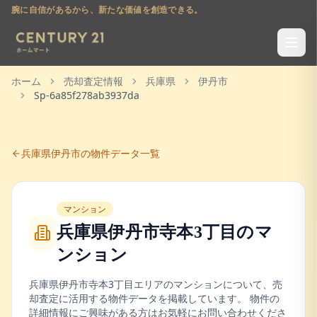
腕に自信があるから、新たな価値を創造できる。
ホーム
売却査定情報
兵庫県
伊丹市
Sp-6a85f278ab3937da
兵庫県
伊丹市
の物件データ一覧
マンション
兵庫県伊丹市寺本3丁目
の
マ
ンション
兵庫県
伊丹市
寺本3丁目
エリアの
マンション
について、売
却査定に活用する物件データを掲載しています。 物件の
詳細情報にご興味がある方はお気軽にお問い合わせくださ