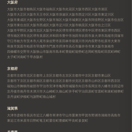
大阪府
大阪市
大阪市都島区
大阪市福島区
大阪市此花区
大阪市西区
大阪市港区
大阪市大正区
大阪市天王寺区
大阪市浪速区
大阪市西淀川区
大阪市東淀川区
大阪市東成区
大阪市生野区
大阪市旭区
大阪市城東区
大阪市阿倍野区
大阪市住吉区
大阪市東住吉区
大阪市西成区
大阪市淀川区
大阪市鶴見区
大阪市住之江区
大阪市平野区
大阪市北区
大阪市中央区
堺市
堺市堺区
堺市中区
堺市東区
堺市西区
堺市南区
堺市北区
堺市美原区
岸和田市
豊中市
池田市
吹田市
泉大津市
高槻市
貝塚市
守口市
枚方市
茨木市
八尾市
泉佐野市
富田林市
寝屋川市
河内長野市
松原市
大東市
和泉市
箕面市
柏原市
羽曳野市
門真市
摂津市
高石市
藤井寺市
東大阪市
泉南市
四條畷市
交野市
大阪狭山市
阪南市
島本町
豊能町
能勢町
忠岡町
熊取町
田尻町
岬町
太子町
河南町
千早赤阪村
京都府
京都市
京都市北区
京都市上京区
京都市左京区
京都市中京区
京都市東山区
京都市下京区
京都市南区
京都市右京区
京都市伏見区
京都市山科区
京都市西京区
福知山市
舞鶴市
綾部市
宇治市
宮津市
亀岡市
城陽市
向日市
長岡京市
八幡市
京田辺市
京丹後市
南丹市
木津川市
大山崎町
久御山町
井手町
宇治田原町
笠置町
和束町
精華町
京丹波町
伊根町
与謝野町
南山城村
滋賀県
大津市
彦根市
長浜市
近江八幡市
草津市
守山市
栗東市
甲賀市
野洲市
湖南市
高島市
東近江市
米原市
日野町
竜王町
愛荘町
豊郷町
甲良町
多賀町