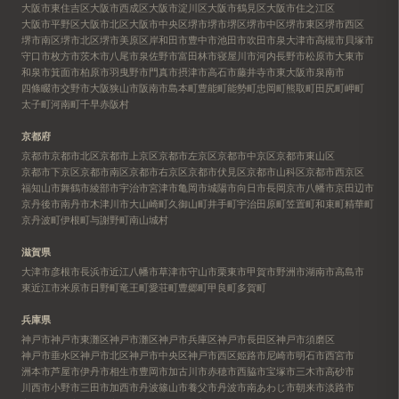
大阪市東住吉区
大阪市西成区
大阪市淀川区
大阪市鶴見区
大阪市住之江区
大阪市平野区
大阪市北区
大阪市中央区
堺市
堺市堺区
堺市中区
堺市東区
堺市西区
堺市南区
堺市北区
堺市美原区
岸和田市
豊中市
池田市
吹田市
泉大津市
高槻市
貝塚市
守口市
枚方市
茨木市
八尾市
泉佐野市
富田林市
寝屋川市
河内長野市
松原市
大東市
和泉市
箕面市
柏原市
羽曳野市
門真市
摂津市
高石市
藤井寺市
東大阪市
泉南市
四條畷市
交野市
大阪狭山市
阪南市
島本町
豊能町
能勢町
忠岡町
熊取町
田尻町
岬町
太子町
河南町
千早赤阪村
京都府
京都市
京都市北区
京都市上京区
京都市左京区
京都市中京区
京都市東山区
京都市下京区
京都市南区
京都市右京区
京都市伏見区
京都市山科区
京都市西京区
福知山市
舞鶴市
綾部市
宇治市
宮津市
亀岡市
城陽市
向日市
長岡京市
八幡市
京田辺市
京丹後市
南丹市
木津川市
大山崎町
久御山町
井手町
宇治田原町
笠置町
和束町
精華町
京丹波町
伊根町
与謝野町
南山城村
滋賀県
大津市
彦根市
長浜市
近江八幡市
草津市
守山市
栗東市
甲賀市
野洲市
湖南市
高島市
東近江市
米原市
日野町
竜王町
愛荘町
豊郷町
甲良町
多賀町
兵庫県
神戸市
神戸市東灘区
神戸市灘区
神戸市兵庫区
神戸市長田区
神戸市須磨区
神戸市垂水区
神戸市北区
神戸市中央区
神戸市西区
姫路市
尼崎市
明石市
西宮市
洲本市
芦屋市
伊丹市
相生市
豊岡市
加古川市
赤穂市
西脇市
宝塚市
三木市
高砂市
川西市
小野市
三田市
加西市
丹波篠山市
養父市
丹波市
南あわじ市
朝来市
淡路市