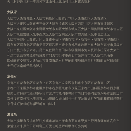
天川村
野迫川村
十津川村
下北山村
上北山村
川上村
東吉野村
大阪府
大阪市
大阪市都島区
大阪市福島区
大阪市此花区
大阪市西区
大阪市港区
大阪市大正区
大阪市天王寺区
大阪市浪速区
大阪市西淀川区
大阪市東淀川区
大阪市東成区
大阪市生野区
大阪市旭区
大阪市城東区
大阪市阿倍野区
大阪市住吉区
大阪市東住吉区
大阪市西成区
大阪市淀川区
大阪市鶴見区
大阪市住之江区
大阪市平野区
大阪市北区
大阪市中央区
堺市
堺市堺区
堺市中区
堺市東区
堺市西区
堺市南区
堺市北区
堺市美原区
岸和田市
豊中市
池田市
吹田市
泉大津市
高槻市
貝塚市
守口市
枚方市
茨木市
八尾市
泉佐野市
富田林市
寝屋川市
河内長野市
松原市
大東市
和泉市
箕面市
柏原市
羽曳野市
門真市
摂津市
高石市
藤井寺市
東大阪市
泉南市
四條畷市
交野市
大阪狭山市
阪南市
島本町
豊能町
能勢町
忠岡町
熊取町
田尻町
岬町
太子町
河南町
千早赤阪村
京都府
京都市
京都市北区
京都市上京区
京都市左京区
京都市中京区
京都市東山区
京都市下京区
京都市南区
京都市右京区
京都市伏見区
京都市山科区
京都市西京区
福知山市
舞鶴市
綾部市
宇治市
宮津市
亀岡市
城陽市
向日市
長岡京市
八幡市
京田辺市
京丹後市
南丹市
木津川市
大山崎町
久御山町
井手町
宇治田原町
笠置町
和束町
精華町
京丹波町
伊根町
与謝野町
南山城村
滋賀県
大津市
彦根市
長浜市
近江八幡市
草津市
守山市
栗東市
甲賀市
野洲市
湖南市
高島市
東近江市
米原市
日野町
竜王町
愛荘町
豊郷町
甲良町
多賀町