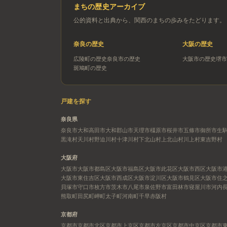
まちの歴史アーカイブ
公的資料と出典から、関西のまちの歩みをたどります。
奈良
の歴史
大阪
の歴史
広陵町
の歴史
奈良市
の歴史
大阪市
の歴史
堺市
斑鳩町
の歴史
戸建を探す
奈良県
奈良市
大和高田市
大和郡山市
天理市
橿原市
桜井市
五條市
御所市
生
黒滝村
天川村
野迫川村
十津川村
下北山村
上北山村
川上村
東吉野村
大阪府
大阪市
大阪市都島区
大阪市福島区
大阪市此花区
大阪市西区
大阪市
大阪市東住吉区
大阪市西成区
大阪市淀川区
大阪市鶴見区
大阪市住
貝塚市
守口市
枚方市
茨木市
八尾市
泉佐野市
富田林市
寝屋川市
河内
熊取町
田尻町
岬町
太子町
河南町
千早赤阪村
京都府
京都市
京都市北区
京都市上京区
京都市左京区
京都市中京区
京都市