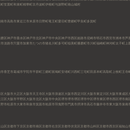
原町
笠置町
和束町
精華町
京丹波町
伊根町
与謝野町
南山城村
湖南市
高島市
東近江市
米原市
日野町
竜王町
愛荘町
豊郷町
甲良町
多賀町
須磨区
神戸市垂水区
神戸市北区
神戸市中央区
神戸市西区
姫路市
尼崎市
明石市
西宮市
洲本市
芦
来市
淡路市
宍粟市
加東市
たつの市
猪名川町
多可町
稲美町
播磨町
市川町
福崎町
神河町
太子町
上
駒市
香芝市
葛城市
宇陀市
平群町
三郷町
斑鳩町
安堵町
川西町
三宅町
田原本町
高取町
上牧町
王寺
港区
大阪市大正区
大阪市天王寺区
大阪市浪速区
大阪市西淀川区
大阪市東淀川区
大阪市東成区
之江区
大阪市平野区
大阪市北区
大阪市中央区
堺市
堺市堺区
堺市中区
堺市東区
堺市西区
堺市南
長野市
松原市
大東市
和泉市
箕面市
柏原市
羽曳野市
門真市
摂津市
高石市
藤井寺市
東大阪市
泉南
東山区
京都市下京区
京都市南区
京都市右京区
京都市伏見区
京都市山科区
京都市西京区
福知山