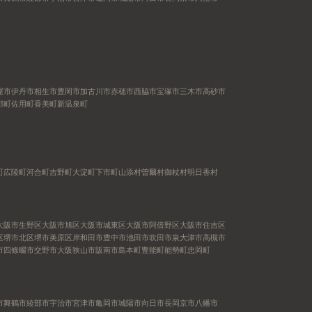
屋市
伊丹市
相生市
豊岡市
加古川市
赤穂市
西脇市
宝塚市
三木市
高砂市
郡町
佐用町
香美町
新温泉町
町
広陵町
河合町
吉野町
大淀町
下市町
山添村
曽爾村
御杖村
明日香村
大阪市生野区
大阪市旭区
大阪市城東区
大阪市阿倍野区
大阪市住吉区
区
堺市北区
堺市美原区
岸和田市
豊中市
池田市
吹田市
泉大津市
高槻市
市
四條畷市
交野市
大阪狭山市
阪南市
島本町
豊能町
能勢町
忠岡町
市
舞鶴市
綾部市
宇治市
宮津市
亀岡市
城陽市
向日市
長岡京市
八幡市