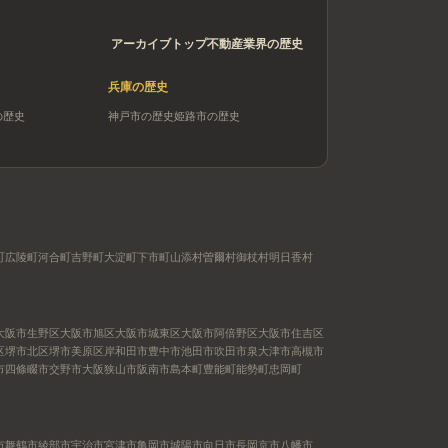
アーカイブトップ
不動産業界の歴史
兵庫
の歴史
の歴史
神戸市
の歴史
姫路市
の歴史
町
広陵町
河合町
吉野町
大淀町
下市町
山添村
曽爾村
御杖村
明日香村
大阪市生野区
大阪市旭区
大阪市城東区
大阪市阿倍野区
大阪市住吉区
区
堺市北区
堺市美原区
岸和田市
豊中市
池田市
吹田市
泉大津市
高槻市
市
四條畷市
交野市
大阪狭山市
阪南市
島本町
豊能町
能勢町
忠岡町
市
舞鶴市
綾部市
宇治市
宮津市
亀岡市
城陽市
向日市
長岡京市
八幡市