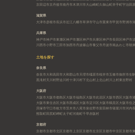
京田辺市
京丹後市
南丹市
木津川市
大山崎町
久御山町
井手町
宇治田
滋賀県
大津市
彦根市
長浜市
近江八幡市
草津市
守山市
栗東市
甲賀市
野洲市
兵庫県
神戸市
神戸市東灘区
神戸市灘区
神戸市兵庫区
神戸市長田区
神戸市
川西市
小野市
三田市
加西市
丹波篠山市
養父市
丹波市
南あわじ市
朝
土地を探す
奈良県
奈良市
大和高田市
大和郡山市
天理市
橿原市
桜井市
五條市
御所市
生
黒滝村
天川村
野迫川村
十津川村
下北山村
上北山村
川上村
東吉野村
大阪府
大阪市
大阪市都島区
大阪市福島区
大阪市此花区
大阪市西区
大阪市
大阪市東住吉区
大阪市西成区
大阪市淀川区
大阪市鶴見区
大阪市住
貝塚市
守口市
枚方市
茨木市
八尾市
泉佐野市
富田林市
寝屋川市
河内
熊取町
田尻町
岬町
太子町
河南町
千早赤阪村
京都府
京都市
京都市北区
京都市上京区
京都市左京区
京都市中京区
京都市