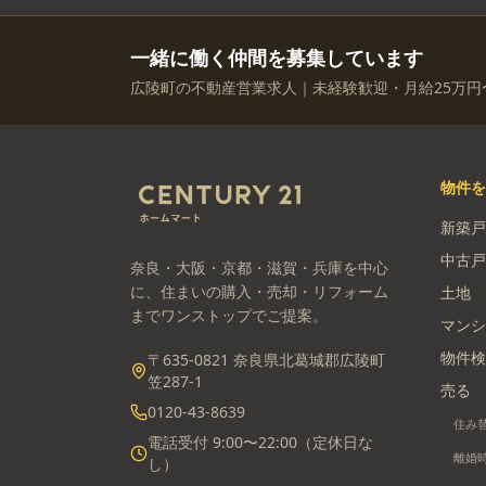
一緒に働く仲間を募集しています
広陵町の不動産営業求人｜未経験歓迎・月給25万円
物件
新築戸
中古戸
奈良・大阪・京都・滋賀・兵庫を中心
に、住まいの購入・売却・リフォーム
土地
までワンストップでご提案。
マンシ
物件検
〒635-0821 奈良県北葛城郡広陵町
笠287-1
売る
0120-43-8639
住み
電話受付 9:00〜22:00（定休日な
離婚
し）