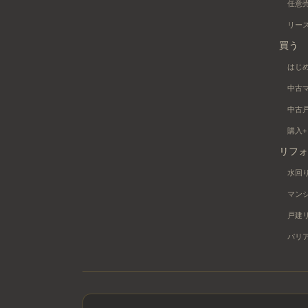
任意
リー
買う
はじ
中古
中古
購入
リフォ
水回
マン
戸建
バリ