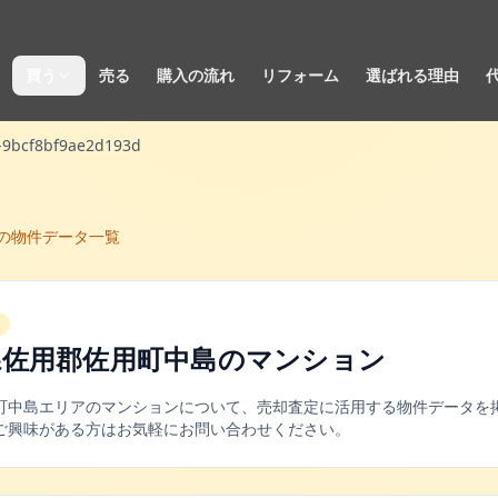
買う
売る
購入の流れ
リフォーム
選ばれる理由
-9bcf8bf9ae2d193d
の物件データ一覧
県佐用郡佐用町中島
の
マンション
町
中島
エリアの
マンション
について、売却査定に活用する物件データを
ご興味がある方はお気軽にお問い合わせください。