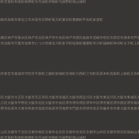
原町
笠置町
和束町
精華町
京丹波町
伊根町
与謝野町
南山城村
湖南市
高島市
東近江市
米原市
日野町
竜王町
愛荘町
豊郷町
甲良町
多賀町
須磨区
神戸市垂水区
神戸市北区
神戸市中央区
神戸市西区
姫路市
尼崎市
明石市
西宮市
洲本市
芦
来市
淡路市
宍粟市
加東市
たつの市
猪名川町
多可町
稲美町
播磨町
市川町
福崎町
神河町
太子町
上
駒市
香芝市
葛城市
宇陀市
平群町
三郷町
斑鳩町
安堵町
川西町
三宅町
田原本町
高取町
上牧町
王寺
港区
大阪市大正区
大阪市天王寺区
大阪市浪速区
大阪市西淀川区
大阪市東淀川区
大阪市東成区
之江区
大阪市平野区
大阪市北区
大阪市中央区
堺市
堺市堺区
堺市中区
堺市東区
堺市西区
堺市南
長野市
松原市
大東市
和泉市
箕面市
柏原市
羽曳野市
門真市
摂津市
高石市
藤井寺市
東大阪市
泉南
東山区
京都市下京区
京都市南区
京都市右京区
京都市伏見区
京都市山科区
京都市西京区
福知山
原町
笠置町
和束町
精華町
京丹波町
伊根町
与謝野町
南山城村