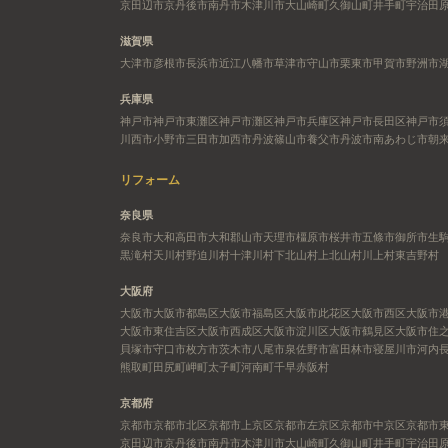
京田辺市
京丹後市
南丹市
木津川市
大山崎町
久御山町
井手町
宇治田
滋賀県
大津市
彦根市
長浜市
近江八幡市
草津市
守山市
栗東市
甲賀市
野洲市
兵庫県
神戸市
神戸市東灘区
神戸市灘区
神戸市兵庫区
神戸市長田区
神戸市
川西市
小野市
三田市
加西市
丹波篠山市
養父市
丹波市
南あわじ市
朝
リフォーム
奈良県
奈良市
大和高田市
大和郡山市
天理市
橿原市
桜井市
五條市
御所市
生
黒滝村
天川村
野迫川村
十津川村
下北山村
上北山村
川上村
東吉野村
大阪府
大阪市
大阪市都島区
大阪市福島区
大阪市此花区
大阪市西区
大阪市
大阪市東住吉区
大阪市西成区
大阪市淀川区
大阪市鶴見区
大阪市住
貝塚市
守口市
枚方市
茨木市
八尾市
泉佐野市
富田林市
寝屋川市
河内
熊取町
田尻町
岬町
太子町
河南町
千早赤阪村
京都府
京都市
京都市北区
京都市上京区
京都市左京区
京都市中京区
京都市
京田辺市
京丹後市
南丹市
木津川市
大山崎町
久御山町
井手町
宇治田