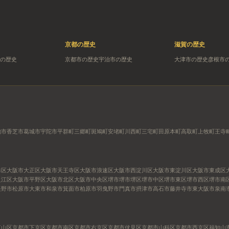
京都
の歴史
滋賀
の歴史
の歴史
京都市
の歴史
宇治市
の歴史
大津市
の歴史
彦根市
駒市
香芝市
葛城市
宇陀市
平群町
三郷町
斑鳩町
安堵町
川西町
三宅町
田原本町
高取町
上牧町
王寺
港区
大阪市大正区
大阪市天王寺区
大阪市浪速区
大阪市西淀川区
大阪市東淀川区
大阪市東成区
之江区
大阪市平野区
大阪市北区
大阪市中央区
堺市
堺市堺区
堺市中区
堺市東区
堺市西区
堺市南
長野市
松原市
大東市
和泉市
箕面市
柏原市
羽曳野市
門真市
摂津市
高石市
藤井寺市
東大阪市
泉南
東山区
京都市下京区
京都市南区
京都市右京区
京都市伏見区
京都市山科区
京都市西京区
福知山