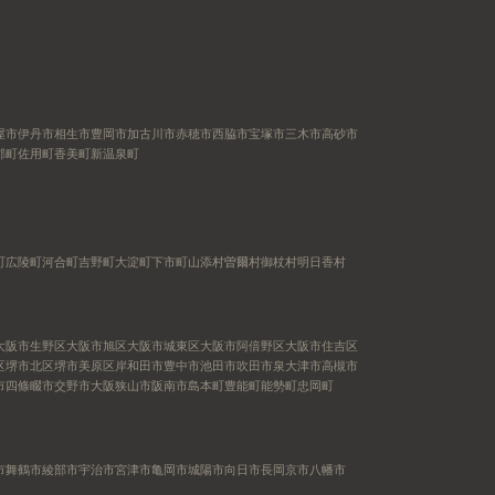
屋市
伊丹市
相生市
豊岡市
加古川市
赤穂市
西脇市
宝塚市
三木市
高砂市
郡町
佐用町
香美町
新温泉町
町
広陵町
河合町
吉野町
大淀町
下市町
山添村
曽爾村
御杖村
明日香村
大阪市生野区
大阪市旭区
大阪市城東区
大阪市阿倍野区
大阪市住吉区
区
堺市北区
堺市美原区
岸和田市
豊中市
池田市
吹田市
泉大津市
高槻市
市
四條畷市
交野市
大阪狭山市
阪南市
島本町
豊能町
能勢町
忠岡町
市
舞鶴市
綾部市
宇治市
宮津市
亀岡市
城陽市
向日市
長岡京市
八幡市