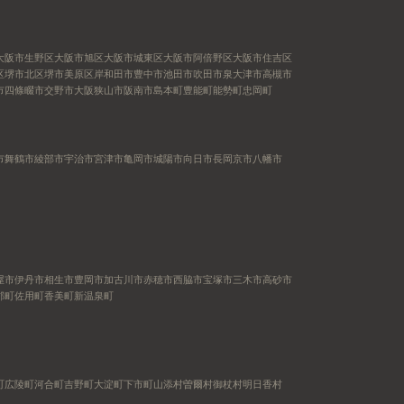
大阪市生野区
大阪市旭区
大阪市城東区
大阪市阿倍野区
大阪市住吉区
区
堺市北区
堺市美原区
岸和田市
豊中市
池田市
吹田市
泉大津市
高槻市
市
四條畷市
交野市
大阪狭山市
阪南市
島本町
豊能町
能勢町
忠岡町
市
舞鶴市
綾部市
宇治市
宮津市
亀岡市
城陽市
向日市
長岡京市
八幡市
屋市
伊丹市
相生市
豊岡市
加古川市
赤穂市
西脇市
宝塚市
三木市
高砂市
郡町
佐用町
香美町
新温泉町
町
広陵町
河合町
吉野町
大淀町
下市町
山添村
曽爾村
御杖村
明日香村