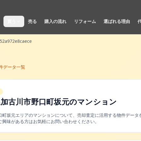
買う
売る
購入の流れ
リフォーム
選ばれる理由
52a972e8caece
件データ一覧
県加古川市野口町坂元
の
マンション
口町坂元
エリアの
マンション
について、売却査定に活用する物件データ
ご興味がある方はお気軽にお問い合わせください。