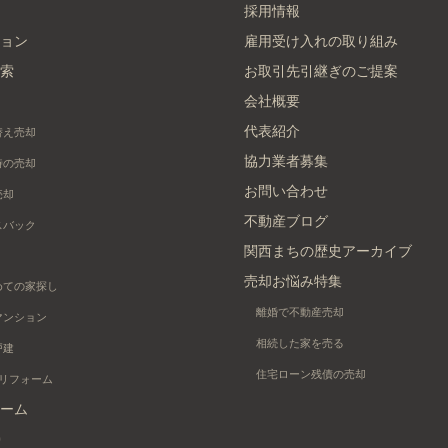
採用情報
ョン
雇用受け入れの取り組み
索
お取引先引継ぎのご提案
会社概要
代表紹介
替え売却
協力業者募集
時の売却
お問い合わせ
売却
不動産ブログ
スバック
関西まちの歴史アーカイブ
売却お悩み特集
めての家探し
離婚で不動産売却
マンション
相続した家を売る
戸建
住宅ローン残債の売却
+リフォーム
ーム
り