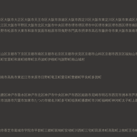
港区
大阪市大正区
大阪市天王寺区
大阪市浪速区
大阪市西淀川区
大阪市東淀川区
大阪市東成区
之江区
大阪市平野区
大阪市北区
大阪市中央区
堺市
堺市堺区
堺市中区
堺市東区
堺市西区
堺市南
長野市
松原市
大東市
和泉市
箕面市
柏原市
羽曳野市
門真市
摂津市
高石市
藤井寺市
東大阪市
泉南
東山区
京都市下京区
京都市南区
京都市右京区
京都市伏見区
京都市山科区
京都市西京区
福知山
原町
笠置町
和束町
精華町
京丹波町
伊根町
与謝野町
南山城村
湖南市
高島市
東近江市
米原市
日野町
竜王町
愛荘町
豊郷町
甲良町
多賀町
須磨区
神戸市垂水区
神戸市北区
神戸市中央区
神戸市西区
姫路市
尼崎市
明石市
西宮市
洲本市
芦
来市
淡路市
宍粟市
加東市
たつの市
猪名川町
多可町
稲美町
播磨町
市川町
福崎町
神河町
太子町
上
駒市
香芝市
葛城市
宇陀市
平群町
三郷町
斑鳩町
安堵町
川西町
三宅町
田原本町
高取町
上牧町
王寺