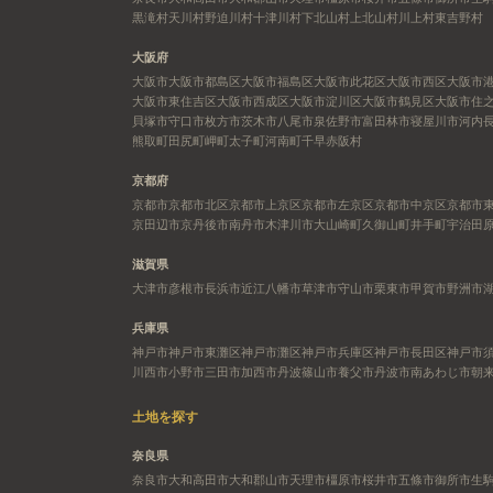
黒滝村
天川村
野迫川村
十津川村
下北山村
上北山村
川上村
東吉野村
大阪府
大阪市
大阪市都島区
大阪市福島区
大阪市此花区
大阪市西区
大阪市
大阪市東住吉区
大阪市西成区
大阪市淀川区
大阪市鶴見区
大阪市住
貝塚市
守口市
枚方市
茨木市
八尾市
泉佐野市
富田林市
寝屋川市
河内
熊取町
田尻町
岬町
太子町
河南町
千早赤阪村
京都府
京都市
京都市北区
京都市上京区
京都市左京区
京都市中京区
京都市
京田辺市
京丹後市
南丹市
木津川市
大山崎町
久御山町
井手町
宇治田
滋賀県
大津市
彦根市
長浜市
近江八幡市
草津市
守山市
栗東市
甲賀市
野洲市
兵庫県
神戸市
神戸市東灘区
神戸市灘区
神戸市兵庫区
神戸市長田区
神戸市
川西市
小野市
三田市
加西市
丹波篠山市
養父市
丹波市
南あわじ市
朝
土地を探す
奈良県
奈良市
大和高田市
大和郡山市
天理市
橿原市
桜井市
五條市
御所市
生