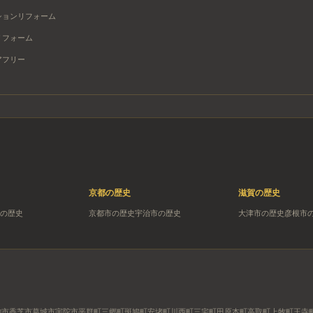
ションリフォーム
リフォーム
アフリー
京都
の歴史
滋賀
の歴史
の歴史
京都市
の歴史
宇治市
の歴史
大津市
の歴史
彦根市
駒市
香芝市
葛城市
宇陀市
平群町
三郷町
斑鳩町
安堵町
川西町
三宅町
田原本町
高取町
上牧町
王寺