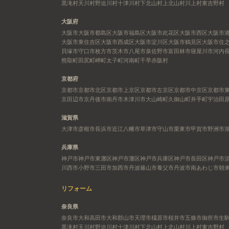
黒滝村
天川村
野迫川村
十津川村
下北山村
上北山村
川上村
東吉野村
大阪府
大阪市
大阪市都島区
大阪市福島区
大阪市此花区
大阪市西区
大阪市
大阪市東住吉区
大阪市西成区
大阪市淀川区
大阪市鶴見区
大阪市住
貝塚市
守口市
枚方市
茨木市
八尾市
泉佐野市
富田林市
寝屋川市
河内
熊取町
田尻町
岬町
太子町
河南町
千早赤阪村
京都府
京都市
京都市北区
京都市上京区
京都市左京区
京都市中京区
京都市
京田辺市
京丹後市
南丹市
木津川市
大山崎町
久御山町
井手町
宇治田
滋賀県
大津市
彦根市
長浜市
近江八幡市
草津市
守山市
栗東市
甲賀市
野洲市
兵庫県
神戸市
神戸市東灘区
神戸市灘区
神戸市兵庫区
神戸市長田区
神戸市
川西市
小野市
三田市
加西市
丹波篠山市
養父市
丹波市
南あわじ市
朝
リフォーム
奈良県
奈良市
大和高田市
大和郡山市
天理市
橿原市
桜井市
五條市
御所市
生
黒滝村
天川村
野迫川村
十津川村
下北山村
上北山村
川上村
東吉野村