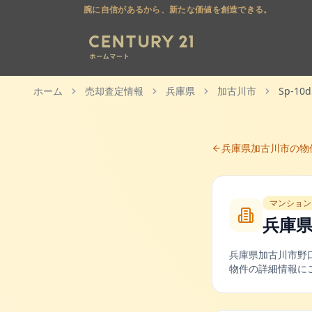
腕に自信があるから、新たな価値を創造できる。
ホーム
売却査定情報
兵庫県
加古川市
Sp-10d
兵庫県
加古川市
の物
マンション
兵庫
兵庫県
加古川市
野
物件の詳細情報に