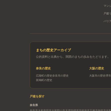
マン
戸建
バリ
まちの歴史アーカイブ
公的資料と出典から、関西のまちの歩みをたどります。
奈良
の歴史
大阪
の歴史
広陵町
の歴史
奈良市
の歴史
大阪市
の歴史
堺市
斑鳩町
の歴史
戸建を探す
奈良県
奈良市
大和高田市
大和郡山市
天理市
橿原市
桜井市
五條市
御所市
生