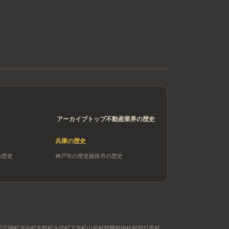
アーカイブトップ
不動産業界の歴史
兵庫
の歴史
の歴史
神戸市
の歴史
姫路市
の歴史
町
広陵町
河合町
吉野町
大淀町
下市町
山添村
曽爾村
御杖村
明日香村