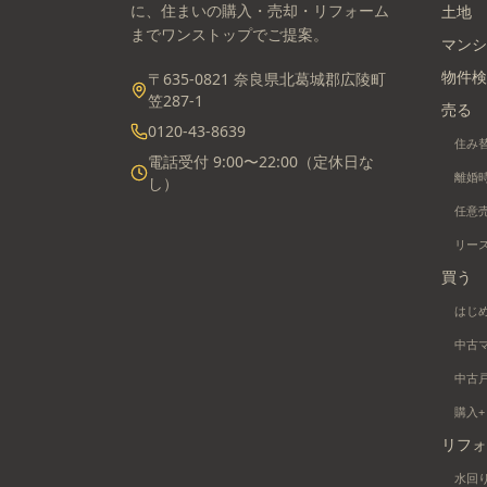
に、住まいの購入・売却・リフォーム
土地
までワンストップでご提案。
マンシ
物件検
〒635-0821 奈良県北葛城郡広陵町
笠287-1
売る
0120-43-8639
住み
電話受付 9:00〜22:00（定休日な
離婚
し）
任意
リー
買う
はじ
中古
中古
購入
リフォ
水回