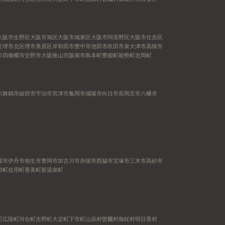
大阪市生野区
大阪市旭区
大阪市城東区
大阪市阿倍野区
大阪市住吉区
区
堺市北区
堺市美原区
岸和田市
豊中市
池田市
吹田市
泉大津市
高槻市
市
四條畷市
交野市
大阪狭山市
阪南市
島本町
豊能町
能勢町
忠岡町
市
舞鶴市
綾部市
宇治市
宮津市
亀岡市
城陽市
向日市
長岡京市
八幡市
屋市
伊丹市
相生市
豊岡市
加古川市
赤穂市
西脇市
宝塚市
三木市
高砂市
郡町
佐用町
香美町
新温泉町
町
広陵町
河合町
吉野町
大淀町
下市町
山添村
曽爾村
御杖村
明日香村