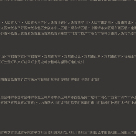
港区
大阪市大正区
大阪市天王寺区
大阪市浪速区
大阪市西淀川区
大阪市東淀川区
大阪市東成区
之江区
大阪市平野区
大阪市北区
大阪市中央区
堺市
堺市堺区
堺市中区
堺市東区
堺市西区
堺市南
長野市
松原市
大東市
和泉市
箕面市
柏原市
羽曳野市
門真市
摂津市
高石市
藤井寺市
東大阪市
泉南
東山区
京都市下京区
京都市南区
京都市右京区
京都市伏見区
京都市山科区
京都市西京区
福知山
原町
笠置町
和束町
精華町
京丹波町
伊根町
与謝野町
南山城村
湖南市
高島市
東近江市
米原市
日野町
竜王町
愛荘町
豊郷町
甲良町
多賀町
須磨区
神戸市垂水区
神戸市北区
神戸市中央区
神戸市西区
姫路市
尼崎市
明石市
西宮市
洲本市
芦
来市
淡路市
宍粟市
加東市
たつの市
猪名川町
多可町
稲美町
播磨町
市川町
福崎町
神河町
太子町
上
駒市
香芝市
葛城市
宇陀市
平群町
三郷町
斑鳩町
安堵町
川西町
三宅町
田原本町
高取町
上牧町
王寺