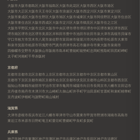
大阪市
大阪市都島区
大阪市福島区
大阪市此花区
大阪市西区
大阪市港区
大阪市大正区
大阪市天王寺区
大阪市浪速区
大阪市西淀川区
大阪市東淀川区
大阪市東成区
大阪市生野区
大阪市旭区
大阪市城東区
大阪市阿倍野区
大阪市住吉区
大阪市東住吉区
大阪市西成区
大阪市淀川区
大阪市鶴見区
大阪市住之江区
大阪市平野区
大阪市北区
大阪市中央区
堺市
堺市堺区
堺市中区
堺市東区
堺市西区
堺市南区
堺市北区
堺市美原区
岸和田市
豊中市
池田市
吹田市
泉大津市
高槻市
貝塚市
守口市
枚方市
茨木市
八尾市
泉佐野市
富田林市
寝屋川市
河内長野市
松原市
大東市
和泉市
箕面市
柏原市
羽曳野市
門真市
摂津市
高石市
藤井寺市
東大阪市
泉南市
四條畷市
交野市
大阪狭山市
阪南市
島本町
豊能町
能勢町
忠岡町
熊取町
田尻町
岬町
太子町
河南町
千早赤阪村
京都府
京都市
京都市北区
京都市上京区
京都市左京区
京都市中京区
京都市東山区
京都市下京区
京都市南区
京都市右京区
京都市伏見区
京都市山科区
京都市西京区
福知山市
舞鶴市
綾部市
宇治市
宮津市
亀岡市
城陽市
向日市
長岡京市
八幡市
京田辺市
京丹後市
南丹市
木津川市
大山崎町
久御山町
井手町
宇治田原町
笠置町
和束町
精華町
京丹波町
伊根町
与謝野町
南山城村
滋賀県
大津市
彦根市
長浜市
近江八幡市
草津市
守山市
栗東市
甲賀市
野洲市
湖南市
高島市
東近江市
米原市
日野町
竜王町
愛荘町
豊郷町
甲良町
多賀町
兵庫県
神戸市
神戸市東灘区
神戸市灘区
神戸市兵庫区
神戸市長田区
神戸市須磨区