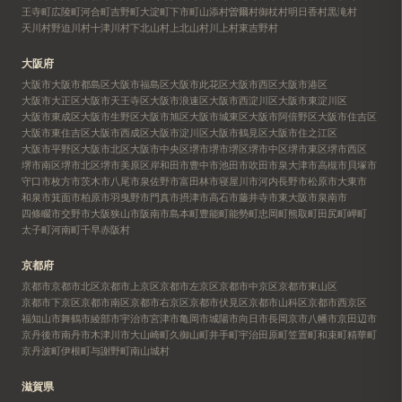
王寺町
広陵町
河合町
吉野町
大淀町
下市町
山添村
曽爾村
御杖村
明日香村
黒滝村
天川村
野迫川村
十津川村
下北山村
上北山村
川上村
東吉野村
大阪府
大阪市
大阪市都島区
大阪市福島区
大阪市此花区
大阪市西区
大阪市港区
大阪市大正区
大阪市天王寺区
大阪市浪速区
大阪市西淀川区
大阪市東淀川区
大阪市東成区
大阪市生野区
大阪市旭区
大阪市城東区
大阪市阿倍野区
大阪市住吉区
大阪市東住吉区
大阪市西成区
大阪市淀川区
大阪市鶴見区
大阪市住之江区
大阪市平野区
大阪市北区
大阪市中央区
堺市
堺市堺区
堺市中区
堺市東区
堺市西区
堺市南区
堺市北区
堺市美原区
岸和田市
豊中市
池田市
吹田市
泉大津市
高槻市
貝塚市
守口市
枚方市
茨木市
八尾市
泉佐野市
富田林市
寝屋川市
河内長野市
松原市
大東市
和泉市
箕面市
柏原市
羽曳野市
門真市
摂津市
高石市
藤井寺市
東大阪市
泉南市
四條畷市
交野市
大阪狭山市
阪南市
島本町
豊能町
能勢町
忠岡町
熊取町
田尻町
岬町
太子町
河南町
千早赤阪村
京都府
京都市
京都市北区
京都市上京区
京都市左京区
京都市中京区
京都市東山区
京都市下京区
京都市南区
京都市右京区
京都市伏見区
京都市山科区
京都市西京区
福知山市
舞鶴市
綾部市
宇治市
宮津市
亀岡市
城陽市
向日市
長岡京市
八幡市
京田辺市
京丹後市
南丹市
木津川市
大山崎町
久御山町
井手町
宇治田原町
笠置町
和束町
精華町
京丹波町
伊根町
与謝野町
南山城村
滋賀県