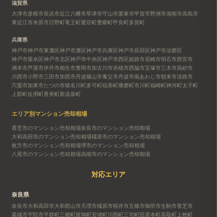
滋賀県
大津市
彦根市
長浜市
近江八幡市
草津市
守山市
栗東市
甲賀市
野洲市
湖南市
高島市
東近江市
米原市
日野町
竜王町
愛荘町
豊郷町
甲良町
多賀町
兵庫県
神戸市
神戸市東灘区
神戸市灘区
神戸市兵庫区
神戸市長田区
神戸市須磨区
神戸市垂水区
神戸市北区
神戸市中央区
神戸市西区
姫路市
尼崎市
明石市
西宮市
洲本市
芦屋市
伊丹市
相生市
豊岡市
加古川市
赤穂市
西脇市
宝塚市
三木市
高砂市
川西市
小野市
三田市
加西市
丹波篠山市
養父市
丹波市
南あわじ市
朝来市
淡路市
宍粟市
加東市
たつの市
猪名川町
多可町
稲美町
播磨町
市川町
福崎町
神河町
太子町
上郡町
佐用町
香美町
新温泉町
エリア別マンション売却相場
香芝市のマンション売却相場
奈良市のマンション売却相場
大和高田市のマンション売却相場
橿原市のマンション売却相場
枚方市のマンション売却相場
堺市のマンション売却相場
八尾市のマンション売却相場
高槻市のマンション売却相場
対応エリア
奈良県
奈良市
大和高田市
大和郡山市
天理市
橿原市
桜井市
五條市
御所市
生駒市
香芝市
葛城市
宇陀市
平群町
三郷町
斑鳩町
安堵町
川西町
三宅町
田原本町
高取町
上牧町