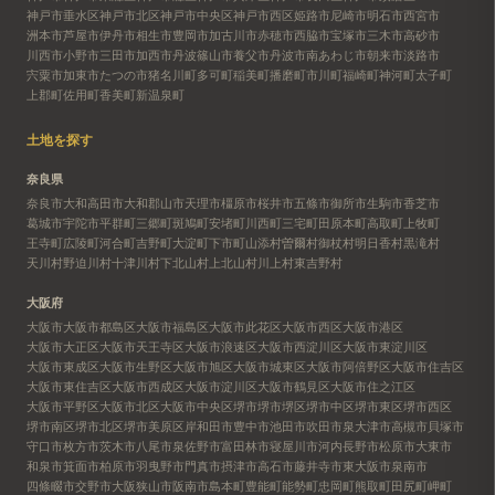
神戸市垂水区
神戸市北区
神戸市中央区
神戸市西区
姫路市
尼崎市
明石市
西宮市
洲本市
芦屋市
伊丹市
相生市
豊岡市
加古川市
赤穂市
西脇市
宝塚市
三木市
高砂市
川西市
小野市
三田市
加西市
丹波篠山市
養父市
丹波市
南あわじ市
朝来市
淡路市
宍粟市
加東市
たつの市
猪名川町
多可町
稲美町
播磨町
市川町
福崎町
神河町
太子町
上郡町
佐用町
香美町
新温泉町
土地を探す
奈良県
奈良市
大和高田市
大和郡山市
天理市
橿原市
桜井市
五條市
御所市
生駒市
香芝市
葛城市
宇陀市
平群町
三郷町
斑鳩町
安堵町
川西町
三宅町
田原本町
高取町
上牧町
王寺町
広陵町
河合町
吉野町
大淀町
下市町
山添村
曽爾村
御杖村
明日香村
黒滝村
天川村
野迫川村
十津川村
下北山村
上北山村
川上村
東吉野村
大阪府
大阪市
大阪市都島区
大阪市福島区
大阪市此花区
大阪市西区
大阪市港区
大阪市大正区
大阪市天王寺区
大阪市浪速区
大阪市西淀川区
大阪市東淀川区
大阪市東成区
大阪市生野区
大阪市旭区
大阪市城東区
大阪市阿倍野区
大阪市住吉区
大阪市東住吉区
大阪市西成区
大阪市淀川区
大阪市鶴見区
大阪市住之江区
大阪市平野区
大阪市北区
大阪市中央区
堺市
堺市堺区
堺市中区
堺市東区
堺市西区
堺市南区
堺市北区
堺市美原区
岸和田市
豊中市
池田市
吹田市
泉大津市
高槻市
貝塚市
守口市
枚方市
茨木市
八尾市
泉佐野市
富田林市
寝屋川市
河内長野市
松原市
大東市
和泉市
箕面市
柏原市
羽曳野市
門真市
摂津市
高石市
藤井寺市
東大阪市
泉南市
四條畷市
交野市
大阪狭山市
阪南市
島本町
豊能町
能勢町
忠岡町
熊取町
田尻町
岬町