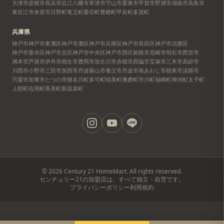
大津市
彦根市
長浜市
近江八幡市
草津市
守山市
栗東市
甲賀市
野洲市
湖南市
高島市
東近江市
米原市
日野町
竜王町
愛荘町
豊郷町
甲良町
多賀町
兵庫県
神戸市
神戸市東灘区
神戸市灘区
神戸市兵庫区
神戸市長田区
神戸市須磨区
神戸市垂水区
神戸市北区
神戸市中央区
神戸市西区
姫路市
尼崎市
明石市
西宮市
洲本市
芦屋市
伊丹市
相生市
豊岡市
加古川市
赤穂市
西脇市
宝塚市
三木市
高砂市
川西市
小野市
三田市
加西市
丹波篠山市
養父市
丹波市
南あわじ市
朝来市
淡路市
宍粟市
加東市
たつの市
猪名川町
多可町
稲美町
播磨町
市川町
福崎町
神河町
太子町
上郡町
佐用町
香美町
新温泉町
©
2026
Century 21 HomeMart. All rights reserved.
センチュリー21の加盟店は、すべて独立・自営です。
プライバシーポリシー
利用規約