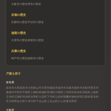
大阪市
の歴史
堺市
の歴史
京都
の歴史
京都市
の歴史
宇治市
の歴史
滋賀
の歴史
大津市
の歴史
彦根市
の歴史
兵庫
の歴史
神戸市
の歴史
姫路市
の歴史
戸建を探す
奈良県
奈良市
大和高田市
大和郡山市
天理市
橿原市
桜井市
五條市
御所市
生駒市
香芝市
葛城市
宇陀市
平群町
三郷町
斑鳩町
安堵町
川西町
三宅町
田原本町
高取町
上牧町
王寺町
広陵町
河合町
吉野町
大淀町
下市町
山添村
曽爾村
御杖村
明日香村
黒滝村
天川村
野迫川村
十津川村
下北山村
上北山村
川上村
東吉野村
大阪府