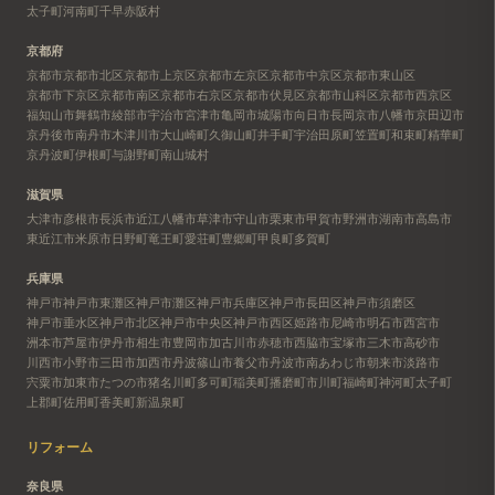
太子町
河南町
千早赤阪村
京都府
京都市
京都市北区
京都市上京区
京都市左京区
京都市中京区
京都市東山区
京都市下京区
京都市南区
京都市右京区
京都市伏見区
京都市山科区
京都市西京区
福知山市
舞鶴市
綾部市
宇治市
宮津市
亀岡市
城陽市
向日市
長岡京市
八幡市
京田辺市
京丹後市
南丹市
木津川市
大山崎町
久御山町
井手町
宇治田原町
笠置町
和束町
精華町
京丹波町
伊根町
与謝野町
南山城村
滋賀県
大津市
彦根市
長浜市
近江八幡市
草津市
守山市
栗東市
甲賀市
野洲市
湖南市
高島市
東近江市
米原市
日野町
竜王町
愛荘町
豊郷町
甲良町
多賀町
兵庫県
神戸市
神戸市東灘区
神戸市灘区
神戸市兵庫区
神戸市長田区
神戸市須磨区
神戸市垂水区
神戸市北区
神戸市中央区
神戸市西区
姫路市
尼崎市
明石市
西宮市
洲本市
芦屋市
伊丹市
相生市
豊岡市
加古川市
赤穂市
西脇市
宝塚市
三木市
高砂市
川西市
小野市
三田市
加西市
丹波篠山市
養父市
丹波市
南あわじ市
朝来市
淡路市
宍粟市
加東市
たつの市
猪名川町
多可町
稲美町
播磨町
市川町
福崎町
神河町
太子町
上郡町
佐用町
香美町
新温泉町
リフォーム
奈良県