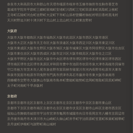
奈良市
大和高田市
大和郡山市
天理市
橿原市
桜井市
五條市
御所市
生駒市
香芝市
葛城市
宇陀市
平群町
三郷町
斑鳩町
安堵町
川西町
三宅町
田原本町
高取町
上牧町
王寺町
広陵町
河合町
吉野町
大淀町
下市町
山添村
曽爾村
御杖村
明日香村
黒滝村
天川村
野迫川村
十津川村
下北山村
上北山村
川上村
東吉野村
大阪府
大阪市
大阪市都島区
大阪市福島区
大阪市此花区
大阪市西区
大阪市港区
大阪市大正区
大阪市天王寺区
大阪市浪速区
大阪市西淀川区
大阪市東淀川区
大阪市東成区
大阪市生野区
大阪市旭区
大阪市城東区
大阪市阿倍野区
大阪市住吉区
大阪市東住吉区
大阪市西成区
大阪市淀川区
大阪市鶴見区
大阪市住之江区
大阪市平野区
大阪市北区
大阪市中央区
堺市
堺市堺区
堺市中区
堺市東区
堺市西区
堺市南区
堺市北区
堺市美原区
岸和田市
豊中市
池田市
吹田市
泉大津市
高槻市
貝塚市
守口市
枚方市
茨木市
八尾市
泉佐野市
富田林市
寝屋川市
河内長野市
松原市
大東市
和泉市
箕面市
柏原市
羽曳野市
門真市
摂津市
高石市
藤井寺市
東大阪市
泉南市
四條畷市
交野市
大阪狭山市
阪南市
島本町
豊能町
能勢町
忠岡町
熊取町
田尻町
岬町
太子町
河南町
千早赤阪村
京都府
京都市
京都市北区
京都市上京区
京都市左京区
京都市中京区
京都市東山区
京都市下京区
京都市南区
京都市右京区
京都市伏見区
京都市山科区
京都市西京区
福知山市
舞鶴市
綾部市
宇治市
宮津市
亀岡市
城陽市
向日市
長岡京市
八幡市
京田辺市
京丹後市
南丹市
木津川市
大山崎町
久御山町
井手町
宇治田原町
笠置町
和束町
精華町
京丹波町
伊根町
与謝野町
南山城村