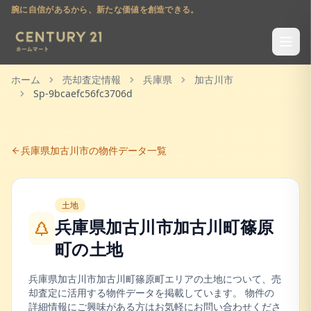
腕に自信があるから、新たな価値を創造できる。
ホーム
売却査定情報
兵庫県
加古川市
Sp-9bcaefc56fc3706d
兵庫県
加古川市
の物件データ一覧
土地
兵庫県加古川市加古川町篠原
町
の
土地
兵庫県
加古川市
加古川町篠原町
エリアの
土地
について、売
却査定に活用する物件データを掲載しています。 物件の
詳細情報にご興味がある方はお気軽にお問い合わせくださ