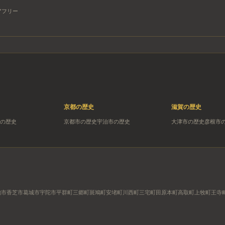
アフリー
京都
の歴史
滋賀
の歴史
の歴史
京都市
の歴史
宇治市
の歴史
大津市
の歴史
彦根市
駒市
香芝市
葛城市
宇陀市
平群町
三郷町
斑鳩町
安堵町
川西町
三宅町
田原本町
高取町
上牧町
王寺