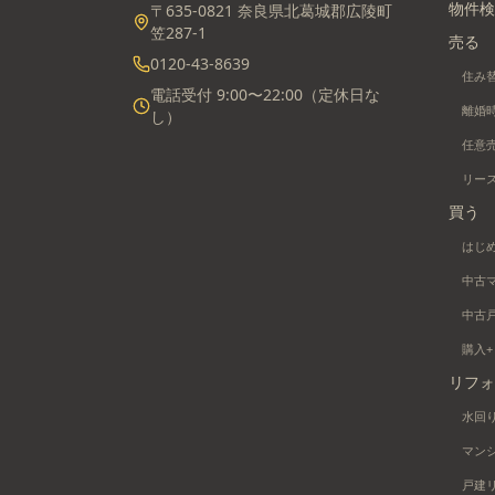
物件検
〒635-0821 奈良県北葛城郡広陵町
笠287-1
売る
0120-43-8639
住み
電話受付 9:00〜22:00（定休日な
離婚
し）
任意
リー
買う
はじ
中古
中古
購入
リフォ
水回
マン
戸建