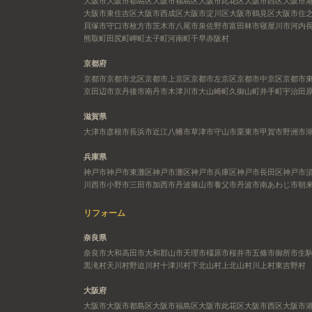
大阪市
大阪市都島区
大阪市福島区
大阪市此花区
大阪市西区
大阪市
大阪市東住吉区
大阪市西成区
大阪市淀川区
大阪市鶴見区
大阪市住
貝塚市
守口市
枚方市
茨木市
八尾市
泉佐野市
富田林市
寝屋川市
河内
熊取町
田尻町
岬町
太子町
河南町
千早赤阪村
京都府
京都市
京都市北区
京都市上京区
京都市左京区
京都市中京区
京都市
京田辺市
京丹後市
南丹市
木津川市
大山崎町
久御山町
井手町
宇治田
滋賀県
大津市
彦根市
長浜市
近江八幡市
草津市
守山市
栗東市
甲賀市
野洲市
兵庫県
神戸市
神戸市東灘区
神戸市灘区
神戸市兵庫区
神戸市長田区
神戸市
川西市
小野市
三田市
加西市
丹波篠山市
養父市
丹波市
南あわじ市
朝
リフォーム
奈良県
奈良市
大和高田市
大和郡山市
天理市
橿原市
桜井市
五條市
御所市
生
黒滝村
天川村
野迫川村
十津川村
下北山村
上北山村
川上村
東吉野村
大阪府
大阪市
大阪市都島区
大阪市福島区
大阪市此花区
大阪市西区
大阪市