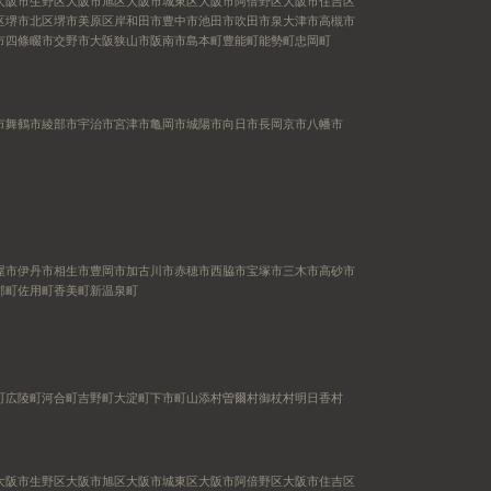
大阪市生野区
大阪市旭区
大阪市城東区
大阪市阿倍野区
大阪市住吉区
区
堺市北区
堺市美原区
岸和田市
豊中市
池田市
吹田市
泉大津市
高槻市
市
四條畷市
交野市
大阪狭山市
阪南市
島本町
豊能町
能勢町
忠岡町
市
舞鶴市
綾部市
宇治市
宮津市
亀岡市
城陽市
向日市
長岡京市
八幡市
屋市
伊丹市
相生市
豊岡市
加古川市
赤穂市
西脇市
宝塚市
三木市
高砂市
郡町
佐用町
香美町
新温泉町
町
広陵町
河合町
吉野町
大淀町
下市町
山添村
曽爾村
御杖村
明日香村
大阪市生野区
大阪市旭区
大阪市城東区
大阪市阿倍野区
大阪市住吉区