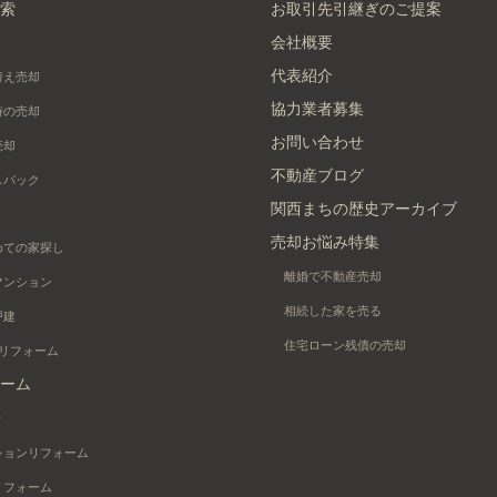
索
お取引先引継ぎのご提案
会社概要
代表紹介
替え売却
協力業者募集
時の売却
お問い合わせ
売却
不動産ブログ
スバック
関西まちの歴史アーカイブ
売却お悩み特集
めての家探し
離婚で不動産売却
マンション
相続した家を売る
戸建
住宅ローン残債の売却
+リフォーム
ーム
り
ションリフォーム
リフォーム