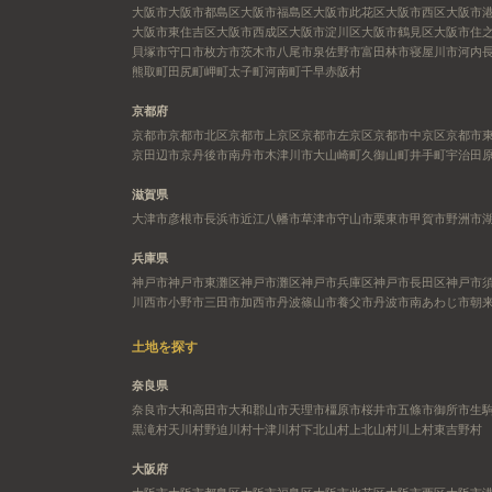
大阪市
大阪市都島区
大阪市福島区
大阪市此花区
大阪市西区
大阪市
大阪市東住吉区
大阪市西成区
大阪市淀川区
大阪市鶴見区
大阪市住
貝塚市
守口市
枚方市
茨木市
八尾市
泉佐野市
富田林市
寝屋川市
河内
熊取町
田尻町
岬町
太子町
河南町
千早赤阪村
京都府
京都市
京都市北区
京都市上京区
京都市左京区
京都市中京区
京都市
京田辺市
京丹後市
南丹市
木津川市
大山崎町
久御山町
井手町
宇治田
滋賀県
大津市
彦根市
長浜市
近江八幡市
草津市
守山市
栗東市
甲賀市
野洲市
兵庫県
神戸市
神戸市東灘区
神戸市灘区
神戸市兵庫区
神戸市長田区
神戸市
川西市
小野市
三田市
加西市
丹波篠山市
養父市
丹波市
南あわじ市
朝
土地を探す
奈良県
奈良市
大和高田市
大和郡山市
天理市
橿原市
桜井市
五條市
御所市
生
黒滝村
天川村
野迫川村
十津川村
下北山村
上北山村
川上村
東吉野村
大阪府