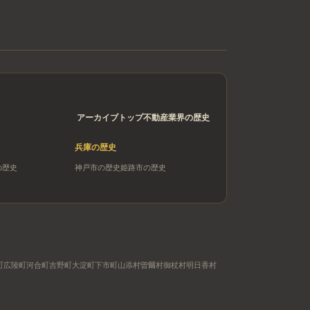
アーカイブトップ
不動産業界の歴史
兵庫
の歴史
の歴史
神戸市
の歴史
姫路市
の歴史
町
広陵町
河合町
吉野町
大淀町
下市町
山添村
曽爾村
御杖村
明日香村