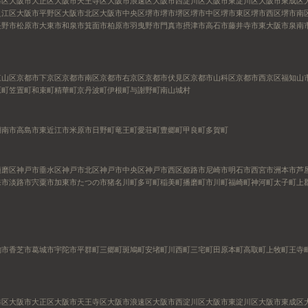
港区
大阪市大正区
大阪市天王寺区
大阪市浪速区
大阪市西淀川区
大阪市東淀川区
大阪市東成区
之江区
大阪市平野区
大阪市北区
大阪市中央区
堺市
堺市堺区
堺市中区
堺市東区
堺市西区
堺市南
長野市
松原市
大東市
和泉市
箕面市
柏原市
羽曳野市
門真市
摂津市
高石市
藤井寺市
東大阪市
泉南
東山区
京都市下京区
京都市南区
京都市右京区
京都市伏見区
京都市山科区
京都市西京区
福知山
原町
笠置町
和束町
精華町
京丹波町
伊根町
与謝野町
南山城村
湖南市
高島市
東近江市
米原市
日野町
竜王町
愛荘町
豊郷町
甲良町
多賀町
須磨区
神戸市垂水区
神戸市北区
神戸市中央区
神戸市西区
姫路市
尼崎市
明石市
西宮市
洲本市
芦
来市
淡路市
宍粟市
加東市
たつの市
猪名川町
多可町
稲美町
播磨町
市川町
福崎町
神河町
太子町
上
駒市
香芝市
葛城市
宇陀市
平群町
三郷町
斑鳩町
安堵町
川西町
三宅町
田原本町
高取町
上牧町
王寺
港区
大阪市大正区
大阪市天王寺区
大阪市浪速区
大阪市西淀川区
大阪市東淀川区
大阪市東成区