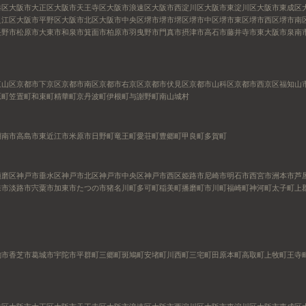
港区
大阪市大正区
大阪市天王寺区
大阪市浪速区
大阪市西淀川区
大阪市東淀川区
大阪市東成区
之江区
大阪市平野区
大阪市北区
大阪市中央区
堺市
堺市堺区
堺市中区
堺市東区
堺市西区
堺市南
長野市
松原市
大東市
和泉市
箕面市
柏原市
羽曳野市
門真市
摂津市
高石市
藤井寺市
東大阪市
泉南
東山区
京都市下京区
京都市南区
京都市右京区
京都市伏見区
京都市山科区
京都市西京区
福知山
原町
笠置町
和束町
精華町
京丹波町
伊根町
与謝野町
南山城村
湖南市
高島市
東近江市
米原市
日野町
竜王町
愛荘町
豊郷町
甲良町
多賀町
須磨区
神戸市垂水区
神戸市北区
神戸市中央区
神戸市西区
姫路市
尼崎市
明石市
西宮市
洲本市
芦
来市
淡路市
宍粟市
加東市
たつの市
猪名川町
多可町
稲美町
播磨町
市川町
福崎町
神河町
太子町
上
駒市
香芝市
葛城市
宇陀市
平群町
三郷町
斑鳩町
安堵町
川西町
三宅町
田原本町
高取町
上牧町
王寺