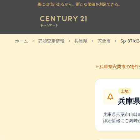
腕に自信があるから、新たな価値を創造できる。
ホーム
売却査定情報
兵庫県
宍粟市
Sp-87fd
兵庫県
宍粟市
の物件
土地
兵庫
兵庫県
宍粟市
山崎
詳細情報にご興味