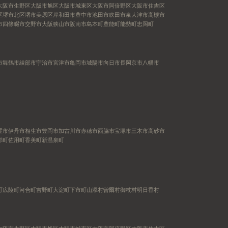
大阪市生野区
大阪市旭区
大阪市城東区
大阪市阿倍野区
大阪市住吉区
区
堺市北区
堺市美原区
岸和田市
豊中市
池田市
吹田市
泉大津市
高槻市
市
四條畷市
交野市
大阪狭山市
阪南市
島本町
豊能町
能勢町
忠岡町
市
舞鶴市
綾部市
宇治市
宮津市
亀岡市
城陽市
向日市
長岡京市
八幡市
屋市
伊丹市
相生市
豊岡市
加古川市
赤穂市
西脇市
宝塚市
三木市
高砂市
郡町
佐用町
香美町
新温泉町
町
広陵町
河合町
吉野町
大淀町
下市町
山添村
曽爾村
御杖村
明日香村