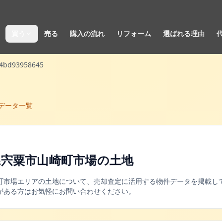
買う
売る
購入の流れ
リフォーム
選ばれる理由
24bd93958645
データ一覧
県宍粟市山崎町市場
の
土地
町市場
エリアの
土地
について、売却査定に活用する物件データを掲載して
がある方はお気軽にお問い合わせください。