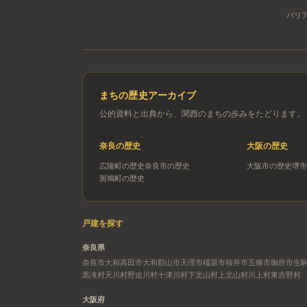
バリ
まちの歴史アーカイブ
公的資料と出典から、関西のまちの歩みをたどります。
奈良
の歴史
大阪
の歴史
広陵町
の歴史
奈良市
の歴史
大阪市
の歴史
堺市
斑鳩町
の歴史
戸建を探す
奈良県
奈良市
大和高田市
大和郡山市
天理市
橿原市
桜井市
五條市
御所市
生
黒滝村
天川村
野迫川村
十津川村
下北山村
上北山村
川上村
東吉野村
大阪府