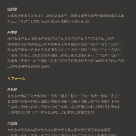
滋賀県
大津市
彦根市
長浜市
近江八幡市
草津市
守山市
栗東市
甲賀市
野洲市
湖南市
高島市
東近江市
米原市
日野町
竜王町
愛荘町
豊郷町
甲良町
多賀町
兵庫県
神戸市
神戸市東灘区
神戸市灘区
神戸市兵庫区
神戸市長田区
神戸市須磨区
神戸市垂水区
神戸市北区
神戸市中央区
神戸市西区
姫路市
尼崎市
明石市
西宮市
洲本市
芦屋市
伊丹市
相生市
豊岡市
加古川市
赤穂市
西脇市
宝塚市
三木市
高砂市
川西市
小野市
三田市
加西市
丹波篠山市
養父市
丹波市
南あわじ市
朝来市
淡路市
宍粟市
加東市
たつの市
猪名川町
多可町
稲美町
播磨町
市川町
福崎町
神河町
太子町
上郡町
佐用町
香美町
新温泉町
リフォーム
奈良県
奈良市
大和高田市
大和郡山市
天理市
橿原市
桜井市
五條市
御所市
生駒市
香芝市
葛城市
宇陀市
平群町
三郷町
斑鳩町
安堵町
川西町
三宅町
田原本町
高取町
上牧町
王寺町
広陵町
河合町
吉野町
大淀町
下市町
山添村
曽爾村
御杖村
明日香村
黒滝村
天川村
野迫川村
十津川村
下北山村
上北山村
川上村
東吉野村
大阪府
大阪市
大阪市都島区
大阪市福島区
大阪市此花区
大阪市西区
大阪市港区
大阪市大正区
大阪市天王寺区
大阪市浪速区
大阪市西淀川区
大阪市東淀川区