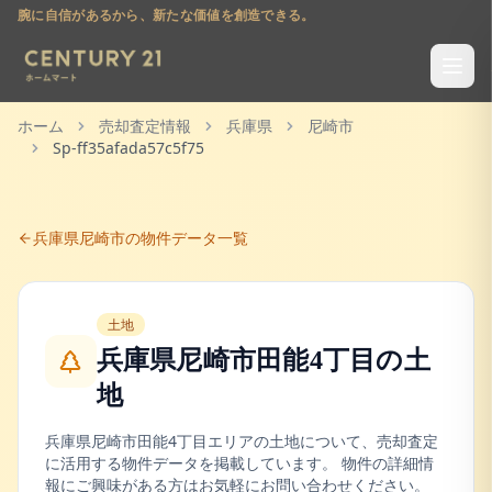
腕に自信があるから、新たな価値を創造できる。
ホーム
売却査定情報
兵庫県
尼崎市
Sp-ff35afada57c5f75
兵庫県
尼崎市
の物件データ一覧
土地
兵庫県尼崎市田能4丁目
の
土
地
兵庫県
尼崎市
田能4丁目
エリアの
土地
について、売却査定
に活用する物件データを掲載しています。 物件の詳細情
報にご興味がある方はお気軽にお問い合わせください。