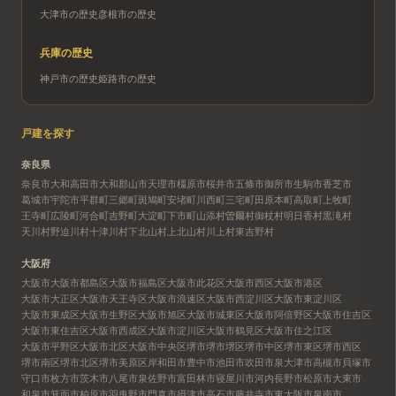
大津市
の歴史
彦根市
の歴史
兵庫
の歴史
神戸市
の歴史
姫路市
の歴史
戸建を探す
奈良県
奈良市
大和高田市
大和郡山市
天理市
橿原市
桜井市
五條市
御所市
生駒市
香芝市
葛城市
宇陀市
平群町
三郷町
斑鳩町
安堵町
川西町
三宅町
田原本町
高取町
上牧町
王寺町
広陵町
河合町
吉野町
大淀町
下市町
山添村
曽爾村
御杖村
明日香村
黒滝村
天川村
野迫川村
十津川村
下北山村
上北山村
川上村
東吉野村
大阪府
大阪市
大阪市都島区
大阪市福島区
大阪市此花区
大阪市西区
大阪市港区
大阪市大正区
大阪市天王寺区
大阪市浪速区
大阪市西淀川区
大阪市東淀川区
大阪市東成区
大阪市生野区
大阪市旭区
大阪市城東区
大阪市阿倍野区
大阪市住吉区
大阪市東住吉区
大阪市西成区
大阪市淀川区
大阪市鶴見区
大阪市住之江区
大阪市平野区
大阪市北区
大阪市中央区
堺市
堺市堺区
堺市中区
堺市東区
堺市西区
堺市南区
堺市北区
堺市美原区
岸和田市
豊中市
池田市
吹田市
泉大津市
高槻市
貝塚市
守口市
枚方市
茨木市
八尾市
泉佐野市
富田林市
寝屋川市
河内長野市
松原市
大東市
和泉市
箕面市
柏原市
羽曳野市
門真市
摂津市
高石市
藤井寺市
東大阪市
泉南市