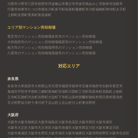
川西市
小野市
三田市
加西市
丹波篠山市
養父市
丹波市
南あわじ市
朝来市
淡路市
宍粟市
加東市
たつの市
猪名川町
多可町
稲美町
播磨町
市川町
福崎町
神河町
太子町
上郡町
佐用町
香美町
新温泉町
エリア別マンション売却相場
香芝市のマンション売却相場
奈良市のマンション売却相場
大和高田市のマンション売却相場
橿原市のマンション売却相場
枚方市のマンション売却相場
堺市のマンション売却相場
八尾市のマンション売却相場
高槻市のマンション売却相場
対応エリア
奈良県
奈良市
大和高田市
大和郡山市
天理市
橿原市
桜井市
五條市
御所市
生駒市
香芝市
葛城市
宇陀市
平群町
三郷町
斑鳩町
安堵町
川西町
三宅町
田原本町
高取町
上牧町
王寺町
広陵町
河合町
吉野町
大淀町
下市町
山添村
曽爾村
御杖村
明日香村
黒滝村
天川村
野迫川村
十津川村
下北山村
上北山村
川上村
東吉野村
大阪府
大阪市
大阪市都島区
大阪市福島区
大阪市此花区
大阪市西区
大阪市港区
大阪市大正区
大阪市天王寺区
大阪市浪速区
大阪市西淀川区
大阪市東淀川区
大阪市東成区
大阪市生野区
大阪市旭区
大阪市城東区
大阪市阿倍野区
大阪市住吉区