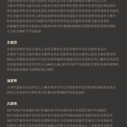
大阪市東住吉区
大阪市西成区
大阪市淀川区
大阪市鶴見区
大阪市住之江区
大阪市平野区
大阪市北区
大阪市中央区
堺市
堺市堺区
堺市中区
堺市東区
堺市西区
堺市南区
堺市北区
堺市美原区
岸和田市
豊中市
池田市
吹田市
泉大津市
高槻市
貝塚市
守口市
枚方市
茨木市
八尾市
泉佐野市
富田林市
寝屋川市
河内長野市
松原市
大東市
和泉市
箕面市
柏原市
羽曳野市
門真市
摂津市
高石市
藤井寺市
東大阪市
泉南市
四條畷市
交野市
大阪狭山市
阪南市
島本町
豊能町
能勢町
忠岡町
熊取町
田尻町
岬町
太子町
河南町
千早赤阪村
京都府
京都市
京都市北区
京都市上京区
京都市左京区
京都市中京区
京都市東山区
京都市下京区
京都市南区
京都市右京区
京都市伏見区
京都市山科区
京都市西京区
福知山市
舞鶴市
綾部市
宇治市
宮津市
亀岡市
城陽市
向日市
長岡京市
八幡市
京田辺市
京丹後市
南丹市
木津川市
大山崎町
久御山町
井手町
宇治田原町
笠置町
和束町
精華町
京丹波町
伊根町
与謝野町
南山城村
滋賀県
大津市
彦根市
長浜市
近江八幡市
草津市
守山市
栗東市
甲賀市
野洲市
湖南市
高島市
東近江市
米原市
日野町
竜王町
愛荘町
豊郷町
甲良町
多賀町
兵庫県
神戸市
神戸市東灘区
神戸市灘区
神戸市兵庫区
神戸市長田区
神戸市須磨区
神戸市垂水区
神戸市北区
神戸市中央区
神戸市西区
姫路市
尼崎市
明石市
西宮市
洲本市
芦屋市
伊丹市
相生市
豊岡市
加古川市
赤穂市
西脇市
宝塚市
三木市
高砂市
川西市
小野市
三田市
加西市
丹波篠山市
養父市
丹波市
南あわじ市
朝来市
淡路市