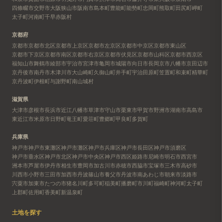
四條畷市
交野市
大阪狭山市
阪南市
島本町
豊能町
能勢町
忠岡町
熊取町
田尻町
岬町
太子町
河南町
千早赤阪村
京都府
京都市
京都市北区
京都市上京区
京都市左京区
京都市中京区
京都市東山区
京都市下京区
京都市南区
京都市右京区
京都市伏見区
京都市山科区
京都市西京区
福知山市
舞鶴市
綾部市
宇治市
宮津市
亀岡市
城陽市
向日市
長岡京市
八幡市
京田辺市
京丹後市
南丹市
木津川市
大山崎町
久御山町
井手町
宇治田原町
笠置町
和束町
精華町
京丹波町
伊根町
与謝野町
南山城村
滋賀県
大津市
彦根市
長浜市
近江八幡市
草津市
守山市
栗東市
甲賀市
野洲市
湖南市
高島市
東近江市
米原市
日野町
竜王町
愛荘町
豊郷町
甲良町
多賀町
兵庫県
神戸市
神戸市東灘区
神戸市灘区
神戸市兵庫区
神戸市長田区
神戸市須磨区
神戸市垂水区
神戸市北区
神戸市中央区
神戸市西区
姫路市
尼崎市
明石市
西宮市
洲本市
芦屋市
伊丹市
相生市
豊岡市
加古川市
赤穂市
西脇市
宝塚市
三木市
高砂市
川西市
小野市
三田市
加西市
丹波篠山市
養父市
丹波市
南あわじ市
朝来市
淡路市
宍粟市
加東市
たつの市
猪名川町
多可町
稲美町
播磨町
市川町
福崎町
神河町
太子町
上郡町
佐用町
香美町
新温泉町
土地を探す