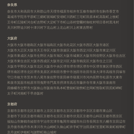
奈良県
奈良市
大和高田市
大和郡山市
天理市
橿原市
桜井市
五條市
御所市
生駒市
香芝市
葛城市
宇陀市
平群町
三郷町
斑鳩町
安堵町
川西町
三宅町
田原本町
高取町
上牧町
王寺町
広陵町
河合町
吉野町
大淀町
下市町
山添村
曽爾村
御杖村
明日香村
黒滝村
天川村
野迫川村
十津川村
下北山村
上北山村
川上村
東吉野村
大阪府
大阪市
大阪市都島区
大阪市福島区
大阪市此花区
大阪市西区
大阪市港区
大阪市大正区
大阪市天王寺区
大阪市浪速区
大阪市西淀川区
大阪市東淀川区
大阪市東成区
大阪市生野区
大阪市旭区
大阪市城東区
大阪市阿倍野区
大阪市住吉区
大阪市東住吉区
大阪市西成区
大阪市淀川区
大阪市鶴見区
大阪市住之江区
大阪市平野区
大阪市北区
大阪市中央区
堺市
堺市堺区
堺市中区
堺市東区
堺市西区
堺市南区
堺市北区
堺市美原区
岸和田市
豊中市
池田市
吹田市
泉大津市
高槻市
貝塚市
守口市
枚方市
茨木市
八尾市
泉佐野市
富田林市
寝屋川市
河内長野市
松原市
大東市
和泉市
箕面市
柏原市
羽曳野市
門真市
摂津市
高石市
藤井寺市
東大阪市
泉南市
四條畷市
交野市
大阪狭山市
阪南市
島本町
豊能町
能勢町
忠岡町
熊取町
田尻町
岬町
太子町
河南町
千早赤阪村
京都府
京都市
京都市北区
京都市上京区
京都市左京区
京都市中京区
京都市東山区
京都市下京区
京都市南区
京都市右京区
京都市伏見区
京都市山科区
京都市西京区
福知山市
舞鶴市
綾部市
宇治市
宮津市
亀岡市
城陽市
向日市
長岡京市
八幡市
京田辺市
京丹後市
南丹市
木津川市
大山崎町
久御山町
井手町
宇治田原町
笠置町
和束町
精華町
京丹波町
伊根町
与謝野町
南山城村