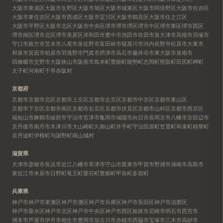
大阪市東成区
大阪市生野区
大阪市旭区
大阪市城東区
大阪市阿倍野区
大阪市住吉区
大阪市東住吉区
大阪市西成区
大阪市淀川区
大阪市鶴見区
大阪市住之江区
大阪市平野区
大阪市北区
大阪市中央区
堺市
堺市堺区
堺市中区
堺市東区
堺市西区
堺市南区
堺市北区
堺市美原区
岸和田市
豊中市
池田市
吹田市
泉大津市
高槻市
貝塚市
守口市
枚方市
茨木市
八尾市
泉佐野市
富田林市
寝屋川市
河内長野市
松原市
大東市
和泉市
箕面市
柏原市
羽曳野市
門真市
摂津市
高石市
藤井寺市
東大阪市
泉南市
四條畷市
交野市
大阪狭山市
阪南市
島本町
豊能町
能勢町
忠岡町
熊取町
田尻町
岬町
太子町
河南町
千早赤阪村
京都府
京都市
京都市北区
京都市上京区
京都市左京区
京都市中京区
京都市東山区
京都市下京区
京都市南区
京都市右京区
京都市伏見区
京都市山科区
京都市西京区
福知山市
舞鶴市
綾部市
宇治市
宮津市
亀岡市
城陽市
向日市
長岡京市
八幡市
京田辺市
京丹後市
南丹市
木津川市
大山崎町
久御山町
井手町
宇治田原町
笠置町
和束町
精華町
京丹波町
伊根町
与謝野町
南山城村
滋賀県
大津市
彦根市
長浜市
近江八幡市
草津市
守山市
栗東市
甲賀市
野洲市
湖南市
高島市
東近江市
米原市
日野町
竜王町
愛荘町
豊郷町
甲良町
多賀町
兵庫県
神戸市
神戸市東灘区
神戸市灘区
神戸市兵庫区
神戸市長田区
神戸市須磨区
神戸市垂水区
神戸市北区
神戸市中央区
神戸市西区
姫路市
尼崎市
明石市
西宮市
洲本市
芦屋市
伊丹市
相生市
豊岡市
加古川市
赤穂市
西脇市
宝塚市
三木市
高砂市