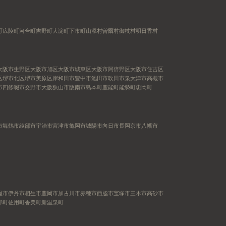
町
広陵町
河合町
吉野町
大淀町
下市町
山添村
曽爾村
御杖村
明日香村
大阪市生野区
大阪市旭区
大阪市城東区
大阪市阿倍野区
大阪市住吉区
区
堺市北区
堺市美原区
岸和田市
豊中市
池田市
吹田市
泉大津市
高槻市
市
四條畷市
交野市
大阪狭山市
阪南市
島本町
豊能町
能勢町
忠岡町
市
舞鶴市
綾部市
宇治市
宮津市
亀岡市
城陽市
向日市
長岡京市
八幡市
屋市
伊丹市
相生市
豊岡市
加古川市
赤穂市
西脇市
宝塚市
三木市
高砂市
郡町
佐用町
香美町
新温泉町