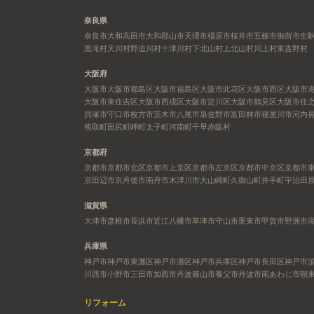
奈良県
奈良市
大和高田市
大和郡山市
天理市
橿原市
桜井市
五條市
御所市
生
黒滝村
天川村
野迫川村
十津川村
下北山村
上北山村
川上村
東吉野村
大阪府
大阪市
大阪市都島区
大阪市福島区
大阪市此花区
大阪市西区
大阪市
大阪市東住吉区
大阪市西成区
大阪市淀川区
大阪市鶴見区
大阪市住
貝塚市
守口市
枚方市
茨木市
八尾市
泉佐野市
富田林市
寝屋川市
河内
熊取町
田尻町
岬町
太子町
河南町
千早赤阪村
京都府
京都市
京都市北区
京都市上京区
京都市左京区
京都市中京区
京都市
京田辺市
京丹後市
南丹市
木津川市
大山崎町
久御山町
井手町
宇治田
滋賀県
大津市
彦根市
長浜市
近江八幡市
草津市
守山市
栗東市
甲賀市
野洲市
兵庫県
神戸市
神戸市東灘区
神戸市灘区
神戸市兵庫区
神戸市長田区
神戸市
川西市
小野市
三田市
加西市
丹波篠山市
養父市
丹波市
南あわじ市
朝
リフォーム