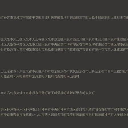
駒市
香芝市
葛城市
宇陀市
平群町
三郷町
斑鳩町
安堵町
川西町
三宅町
田原本町
高取町
上牧町
王寺
港区
大阪市大正区
大阪市天王寺区
大阪市浪速区
大阪市西淀川区
大阪市東淀川区
大阪市東成区
之江区
大阪市平野区
大阪市北区
大阪市中央区
堺市
堺市堺区
堺市中区
堺市東区
堺市西区
堺市南
長野市
松原市
大東市
和泉市
箕面市
柏原市
羽曳野市
門真市
摂津市
高石市
藤井寺市
東大阪市
泉南
東山区
京都市下京区
京都市南区
京都市右京区
京都市伏見区
京都市山科区
京都市西京区
福知山
原町
笠置町
和束町
精華町
京丹波町
伊根町
与謝野町
南山城村
湖南市
高島市
東近江市
米原市
日野町
竜王町
愛荘町
豊郷町
甲良町
多賀町
須磨区
神戸市垂水区
神戸市北区
神戸市中央区
神戸市西区
姫路市
尼崎市
明石市
西宮市
洲本市
芦
来市
淡路市
宍粟市
加東市
たつの市
猪名川町
多可町
稲美町
播磨町
市川町
福崎町
神河町
太子町
上