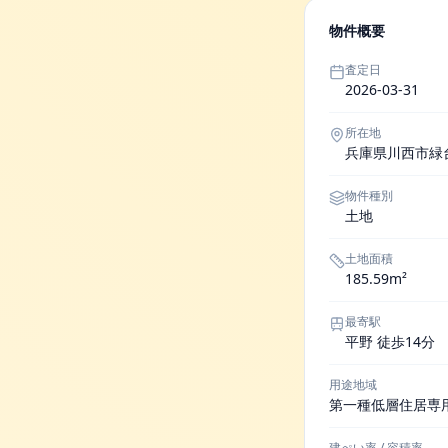
物件概要
査定日
2026-03-31
所在地
兵庫県川西市緑
物件種別
土地
土地面積
185.59m²
最寄駅
平野 徒歩14分
用途地域
第一種低層住居専
建ぺい率 / 容積率