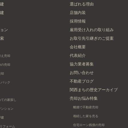
建
選ばれる理由
建
店舗内装
採用情報
ョン
雇用受け入れの取り組み
索
お取引先引継ぎのご提案
会社概要
代表紹介
替え売却
協力業者募集
時の売却
お問い合わせ
売却
不動産ブログ
スバック
関西まちの歴史アーカイブ
売却お悩み特集
めての家探し
離婚で不動産売却
マンション
相続した家を売る
戸建
住宅ローン残債の売却
+リフォーム