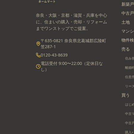
新築戸
中古戸
奈良・大阪・京都・滋賀・兵庫を中心
に、住まいの購入・売却・リフォーム
土地
までワンストップでご提案。
マンシ
物件検
〒635-0821 奈良県北葛城郡広陵町
笠287-1
売る
0120-43-8639
住み
電話受付 9:00〜22:00（定休日な
離婚
し）
任意
リー
買う
はじ
中古
中古
購入