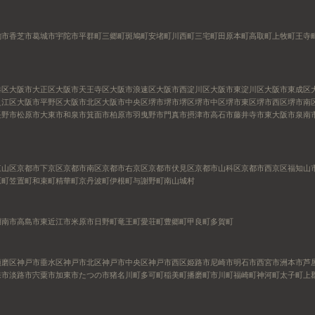
駒市
香芝市
葛城市
宇陀市
平群町
三郷町
斑鳩町
安堵町
川西町
三宅町
田原本町
高取町
上牧町
王寺
港区
大阪市大正区
大阪市天王寺区
大阪市浪速区
大阪市西淀川区
大阪市東淀川区
大阪市東成区
之江区
大阪市平野区
大阪市北区
大阪市中央区
堺市
堺市堺区
堺市中区
堺市東区
堺市西区
堺市南
長野市
松原市
大東市
和泉市
箕面市
柏原市
羽曳野市
門真市
摂津市
高石市
藤井寺市
東大阪市
泉南
東山区
京都市下京区
京都市南区
京都市右京区
京都市伏見区
京都市山科区
京都市西京区
福知山
原町
笠置町
和束町
精華町
京丹波町
伊根町
与謝野町
南山城村
湖南市
高島市
東近江市
米原市
日野町
竜王町
愛荘町
豊郷町
甲良町
多賀町
須磨区
神戸市垂水区
神戸市北区
神戸市中央区
神戸市西区
姫路市
尼崎市
明石市
西宮市
洲本市
芦
来市
淡路市
宍粟市
加東市
たつの市
猪名川町
多可町
稲美町
播磨町
市川町
福崎町
神河町
太子町
上