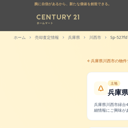
腕に自信があるから、新たな価値を創造できる。
ホーム
売却査定情報
兵庫県
川西市
Sp-527fd
兵庫県
川西市
の物件
土地
兵庫県
兵庫県
川西市
緑台
細情報にご興味が