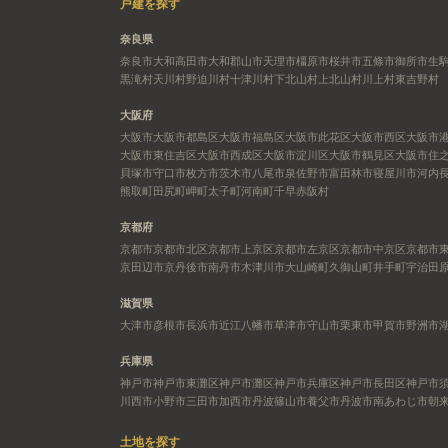
戸建を探す
奈良県
奈良市
大和高田市
大和郡山市
天理市
橿原市
桜井市
五條市
御所市
生
黒滝村
天川村
野迫川村
十津川村
下北山村
上北山村
川上村
東吉野村
大阪府
大阪市
大阪市都島区
大阪市福島区
大阪市此花区
大阪市西区
大阪市
大阪市東住吉区
大阪市西成区
大阪市淀川区
大阪市鶴見区
大阪市住
貝塚市
守口市
枚方市
茨木市
八尾市
泉佐野市
富田林市
寝屋川市
河内
熊取町
田尻町
岬町
太子町
河南町
千早赤阪村
京都府
京都市
京都市北区
京都市上京区
京都市左京区
京都市中京区
京都市
京田辺市
京丹後市
南丹市
木津川市
大山崎町
久御山町
井手町
宇治田
滋賀県
大津市
彦根市
長浜市
近江八幡市
草津市
守山市
栗東市
甲賀市
野洲市
兵庫県
神戸市
神戸市東灘区
神戸市灘区
神戸市兵庫区
神戸市長田区
神戸市
川西市
小野市
三田市
加西市
丹波篠山市
養父市
丹波市
南あわじ市
朝
土地を探す