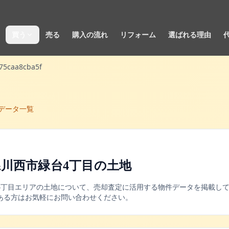
買う
売る
購入の流れ
リフォーム
選ばれる理由
75caa8cba5f
データ一覧
川西市緑台4丁目
の
土地
4丁目
エリアの
土地
について、売却査定に活用する物件データを掲載して
ある方はお気軽にお問い合わせください。