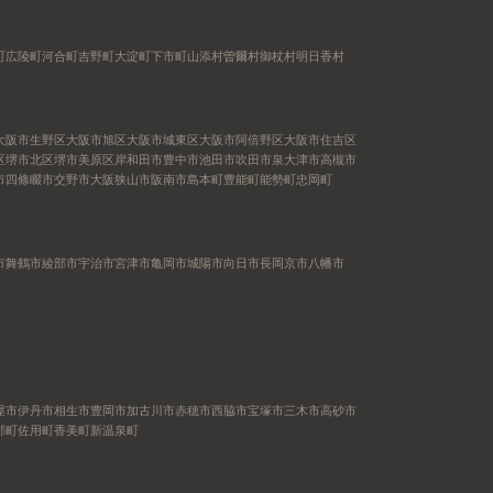
町
広陵町
河合町
吉野町
大淀町
下市町
山添村
曽爾村
御杖村
明日香村
大阪市生野区
大阪市旭区
大阪市城東区
大阪市阿倍野区
大阪市住吉区
区
堺市北区
堺市美原区
岸和田市
豊中市
池田市
吹田市
泉大津市
高槻市
市
四條畷市
交野市
大阪狭山市
阪南市
島本町
豊能町
能勢町
忠岡町
市
舞鶴市
綾部市
宇治市
宮津市
亀岡市
城陽市
向日市
長岡京市
八幡市
屋市
伊丹市
相生市
豊岡市
加古川市
赤穂市
西脇市
宝塚市
三木市
高砂市
郡町
佐用町
香美町
新温泉町