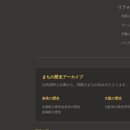
リフォ
水回
マン
戸建
バリ
まちの歴史アーカイブ
公的資料と出典から、関西のまちの歩みをたどります。
奈良
の歴史
大阪
の歴史
広陵町
の歴史
奈良市
の歴史
大阪市
の歴史
堺市
斑鳩町
の歴史