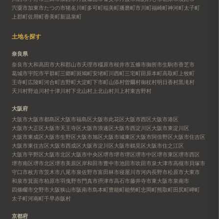
宍粟市
加東市
たつの市
猪名川町
多可町
稲美町
播磨町
市川町
福崎町
神河町
太子町
上郡町
佐用町
香美町
新温泉町
土地を探す
奈良県
奈良市
大和高田市
大和郡山市
天理市
橿原市
桜井市
五條市
御所市
生駒市
香芝市
葛城市
宇陀市
平群町
三郷町
斑鳩町
安堵町
川西町
三宅町
田原本町
高取町
上牧町
王寺町
広陵町
河合町
吉野町
大淀町
下市町
山添村
曽爾村
御杖村
明日香村
黒滝村
天川村
野迫川村
十津川村
下北山村
上北山村
川上村
東吉野村
大阪府
大阪市
大阪市都島区
大阪市福島区
大阪市此花区
大阪市西区
大阪市港区
大阪市大正区
大阪市天王寺区
大阪市浪速区
大阪市西淀川区
大阪市東淀川区
大阪市東成区
大阪市生野区
大阪市旭区
大阪市城東区
大阪市阿倍野区
大阪市住吉区
大阪市東住吉区
大阪市西成区
大阪市淀川区
大阪市鶴見区
大阪市住之江区
大阪市平野区
大阪市北区
大阪市中央区
堺市
堺市堺区
堺市中区
堺市東区
堺市西区
堺市南区
堺市北区
堺市美原区
岸和田市
豊中市
池田市
吹田市
泉大津市
高槻市
貝塚市
守口市
枚方市
茨木市
八尾市
泉佐野市
富田林市
寝屋川市
河内長野市
松原市
大東市
和泉市
箕面市
柏原市
羽曳野市
門真市
摂津市
高石市
藤井寺市
東大阪市
泉南市
四條畷市
交野市
大阪狭山市
阪南市
島本町
豊能町
能勢町
忠岡町
熊取町
田尻町
岬町
太子町
河南町
千早赤阪村
京都府