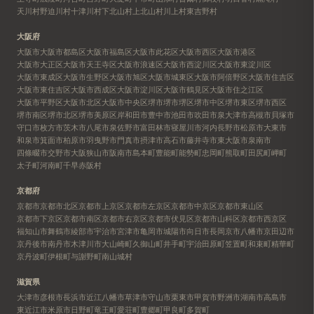
天川村
野迫川村
十津川村
下北山村
上北山村
川上村
東吉野村
大阪府
大阪市
大阪市都島区
大阪市福島区
大阪市此花区
大阪市西区
大阪市港区
大阪市大正区
大阪市天王寺区
大阪市浪速区
大阪市西淀川区
大阪市東淀川区
大阪市東成区
大阪市生野区
大阪市旭区
大阪市城東区
大阪市阿倍野区
大阪市住吉区
大阪市東住吉区
大阪市西成区
大阪市淀川区
大阪市鶴見区
大阪市住之江区
大阪市平野区
大阪市北区
大阪市中央区
堺市
堺市堺区
堺市中区
堺市東区
堺市西区
堺市南区
堺市北区
堺市美原区
岸和田市
豊中市
池田市
吹田市
泉大津市
高槻市
貝塚市
守口市
枚方市
茨木市
八尾市
泉佐野市
富田林市
寝屋川市
河内長野市
松原市
大東市
和泉市
箕面市
柏原市
羽曳野市
門真市
摂津市
高石市
藤井寺市
東大阪市
泉南市
四條畷市
交野市
大阪狭山市
阪南市
島本町
豊能町
能勢町
忠岡町
熊取町
田尻町
岬町
太子町
河南町
千早赤阪村
京都府
京都市
京都市北区
京都市上京区
京都市左京区
京都市中京区
京都市東山区
京都市下京区
京都市南区
京都市右京区
京都市伏見区
京都市山科区
京都市西京区
福知山市
舞鶴市
綾部市
宇治市
宮津市
亀岡市
城陽市
向日市
長岡京市
八幡市
京田辺市
京丹後市
南丹市
木津川市
大山崎町
久御山町
井手町
宇治田原町
笠置町
和束町
精華町
京丹波町
伊根町
与謝野町
南山城村
滋賀県
大津市
彦根市
長浜市
近江八幡市
草津市
守山市
栗東市
甲賀市
野洲市
湖南市
高島市
東近江市
米原市
日野町
竜王町
愛荘町
豊郷町
甲良町
多賀町