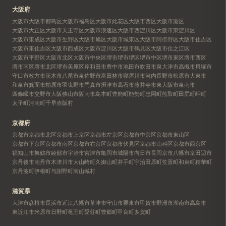
大阪府
大阪市
大阪市都島区
大阪市福島区
大阪市此花区
大阪市西区
大阪市港区
大阪市大正区
大阪市天王寺区
大阪市浪速区
大阪市西淀川区
大阪市東淀川区
大阪市東成区
大阪市生野区
大阪市旭区
大阪市城東区
大阪市阿倍野区
大阪市住吉区
大阪市東住吉区
大阪市西成区
大阪市淀川区
大阪市鶴見区
大阪市住之江区
大阪市平野区
大阪市北区
大阪市中央区
堺市
堺市堺区
堺市中区
堺市東区
堺市西区
堺市南区
堺市北区
堺市美原区
岸和田市
豊中市
池田市
吹田市
泉大津市
高槻市
貝塚市
守口市
枚方市
茨木市
八尾市
泉佐野市
富田林市
寝屋川市
河内長野市
松原市
大東市
和泉市
箕面市
柏原市
羽曳野市
門真市
摂津市
高石市
藤井寺市
東大阪市
泉南市
四條畷市
交野市
大阪狭山市
阪南市
島本町
豊能町
能勢町
忠岡町
熊取町
田尻町
岬町
太子町
河南町
千早赤阪村
京都府
京都市
京都市北区
京都市上京区
京都市左京区
京都市中京区
京都市東山区
京都市下京区
京都市南区
京都市右京区
京都市伏見区
京都市山科区
京都市西京区
福知山市
舞鶴市
綾部市
宇治市
宮津市
亀岡市
城陽市
向日市
長岡京市
八幡市
京田辺市
京丹後市
南丹市
木津川市
大山崎町
久御山町
井手町
宇治田原町
笠置町
和束町
精華町
京丹波町
伊根町
与謝野町
南山城村
滋賀県
大津市
彦根市
長浜市
近江八幡市
草津市
守山市
栗東市
甲賀市
野洲市
湖南市
高島市
東近江市
米原市
日野町
竜王町
愛荘町
豊郷町
甲良町
多賀町