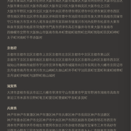
大阪市東成区
大阪市生野区
大阪市旭区
大阪市城東区
大阪市阿倍野区
大阪市住吉区
大阪市東住吉区
大阪市西成区
大阪市淀川区
大阪市鶴見区
大阪市住之江区
大阪市平野区
大阪市北区
大阪市中央区
堺市
堺市堺区
堺市中区
堺市東区
堺市西区
堺市南区
堺市北区
堺市美原区
岸和田市
豊中市
池田市
吹田市
泉大津市
高槻市
貝塚市
守口市
枚方市
茨木市
八尾市
泉佐野市
富田林市
寝屋川市
河内長野市
松原市
大東市
和泉市
箕面市
柏原市
羽曳野市
門真市
摂津市
高石市
藤井寺市
東大阪市
泉南市
四條畷市
交野市
大阪狭山市
阪南市
島本町
豊能町
能勢町
忠岡町
熊取町
田尻町
岬町
太子町
河南町
千早赤阪村
京都府
京都市
京都市北区
京都市上京区
京都市左京区
京都市中京区
京都市東山区
京都市下京区
京都市南区
京都市右京区
京都市伏見区
京都市山科区
京都市西京区
福知山市
舞鶴市
綾部市
宇治市
宮津市
亀岡市
城陽市
向日市
長岡京市
八幡市
京田辺市
京丹後市
南丹市
木津川市
大山崎町
久御山町
井手町
宇治田原町
笠置町
和束町
精華町
京丹波町
伊根町
与謝野町
南山城村
滋賀県
大津市
彦根市
長浜市
近江八幡市
草津市
守山市
栗東市
甲賀市
野洲市
湖南市
高島市
東近江市
米原市
日野町
竜王町
愛荘町
豊郷町
甲良町
多賀町
兵庫県
神戸市
神戸市東灘区
神戸市灘区
神戸市兵庫区
神戸市長田区
神戸市須磨区
神戸市垂水区
神戸市北区
神戸市中央区
神戸市西区
姫路市
尼崎市
明石市
西宮市
洲本市
芦屋市
伊丹市
相生市
豊岡市
加古川市
赤穂市
西脇市
宝塚市
三木市
高砂市
川西市
小野市
三田市
加西市
丹波篠山市
養父市
丹波市
南あわじ市
朝来市
淡路市