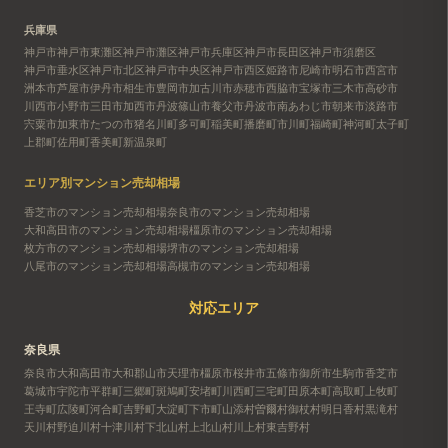
兵庫県
神戸市
神戸市東灘区
神戸市灘区
神戸市兵庫区
神戸市長田区
神戸市須磨区
神戸市垂水区
神戸市北区
神戸市中央区
神戸市西区
姫路市
尼崎市
明石市
西宮市
洲本市
芦屋市
伊丹市
相生市
豊岡市
加古川市
赤穂市
西脇市
宝塚市
三木市
高砂市
川西市
小野市
三田市
加西市
丹波篠山市
養父市
丹波市
南あわじ市
朝来市
淡路市
宍粟市
加東市
たつの市
猪名川町
多可町
稲美町
播磨町
市川町
福崎町
神河町
太子町
上郡町
佐用町
香美町
新温泉町
エリア別マンション売却相場
香芝市のマンション売却相場
奈良市のマンション売却相場
大和高田市のマンション売却相場
橿原市のマンション売却相場
枚方市のマンション売却相場
堺市のマンション売却相場
八尾市のマンション売却相場
高槻市のマンション売却相場
対応エリア
奈良県
奈良市
大和高田市
大和郡山市
天理市
橿原市
桜井市
五條市
御所市
生駒市
香芝市
葛城市
宇陀市
平群町
三郷町
斑鳩町
安堵町
川西町
三宅町
田原本町
高取町
上牧町
王寺町
広陵町
河合町
吉野町
大淀町
下市町
山添村
曽爾村
御杖村
明日香村
黒滝村
天川村
野迫川村
十津川村
下北山村
上北山村
川上村
東吉野村