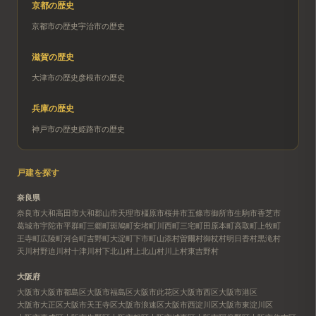
京都
の歴史
京都市
の歴史
宇治市
の歴史
滋賀
の歴史
大津市
の歴史
彦根市
の歴史
兵庫
の歴史
神戸市
の歴史
姫路市
の歴史
戸建を探す
奈良県
奈良市
大和高田市
大和郡山市
天理市
橿原市
桜井市
五條市
御所市
生駒市
香芝市
葛城市
宇陀市
平群町
三郷町
斑鳩町
安堵町
川西町
三宅町
田原本町
高取町
上牧町
王寺町
広陵町
河合町
吉野町
大淀町
下市町
山添村
曽爾村
御杖村
明日香村
黒滝村
天川村
野迫川村
十津川村
下北山村
上北山村
川上村
東吉野村
大阪府
大阪市
大阪市都島区
大阪市福島区
大阪市此花区
大阪市西区
大阪市港区
大阪市大正区
大阪市天王寺区
大阪市浪速区
大阪市西淀川区
大阪市東淀川区