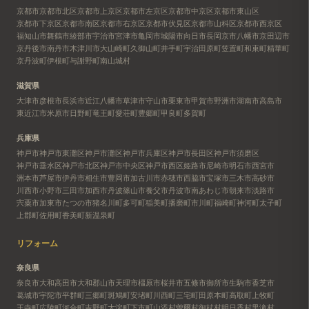
京都市
京都市北区
京都市上京区
京都市左京区
京都市中京区
京都市東山区
京都市下京区
京都市南区
京都市右京区
京都市伏見区
京都市山科区
京都市西京区
福知山市
舞鶴市
綾部市
宇治市
宮津市
亀岡市
城陽市
向日市
長岡京市
八幡市
京田辺市
京丹後市
南丹市
木津川市
大山崎町
久御山町
井手町
宇治田原町
笠置町
和束町
精華町
京丹波町
伊根町
与謝野町
南山城村
滋賀県
大津市
彦根市
長浜市
近江八幡市
草津市
守山市
栗東市
甲賀市
野洲市
湖南市
高島市
東近江市
米原市
日野町
竜王町
愛荘町
豊郷町
甲良町
多賀町
兵庫県
神戸市
神戸市東灘区
神戸市灘区
神戸市兵庫区
神戸市長田区
神戸市須磨区
神戸市垂水区
神戸市北区
神戸市中央区
神戸市西区
姫路市
尼崎市
明石市
西宮市
洲本市
芦屋市
伊丹市
相生市
豊岡市
加古川市
赤穂市
西脇市
宝塚市
三木市
高砂市
川西市
小野市
三田市
加西市
丹波篠山市
養父市
丹波市
南あわじ市
朝来市
淡路市
宍粟市
加東市
たつの市
猪名川町
多可町
稲美町
播磨町
市川町
福崎町
神河町
太子町
上郡町
佐用町
香美町
新温泉町
リフォーム
奈良県
奈良市
大和高田市
大和郡山市
天理市
橿原市
桜井市
五條市
御所市
生駒市
香芝市
葛城市
宇陀市
平群町
三郷町
斑鳩町
安堵町
川西町
三宅町
田原本町
高取町
上牧町
王寺町
広陵町
河合町
吉野町
大淀町
下市町
山添村
曽爾村
御杖村
明日香村
黒滝村