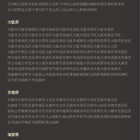
王寺町
広陵町
河合町
吉野町
大淀町
下市町
山添村
曽爾村
御杖村
明日香村
黒滝村
天川村
野迫川村
十津川村
下北山村
上北山村
川上村
東吉野村
大阪府
大阪市
大阪市都島区
大阪市福島区
大阪市此花区
大阪市西区
大阪市港区
大阪市大正区
大阪市天王寺区
大阪市浪速区
大阪市西淀川区
大阪市東淀川区
大阪市東成区
大阪市生野区
大阪市旭区
大阪市城東区
大阪市阿倍野区
大阪市住吉区
大阪市東住吉区
大阪市西成区
大阪市淀川区
大阪市鶴見区
大阪市住之江区
大阪市平野区
大阪市北区
大阪市中央区
堺市
堺市堺区
堺市中区
堺市東区
堺市西区
堺市南区
堺市北区
堺市美原区
岸和田市
豊中市
池田市
吹田市
泉大津市
高槻市
貝塚市
守口市
枚方市
茨木市
八尾市
泉佐野市
富田林市
寝屋川市
河内長野市
松原市
大東市
和泉市
箕面市
柏原市
羽曳野市
門真市
摂津市
高石市
藤井寺市
東大阪市
泉南市
四條畷市
交野市
大阪狭山市
阪南市
島本町
豊能町
能勢町
忠岡町
熊取町
田尻町
岬町
太子町
河南町
千早赤阪村
京都府
京都市
京都市北区
京都市上京区
京都市左京区
京都市中京区
京都市東山区
京都市下京区
京都市南区
京都市右京区
京都市伏見区
京都市山科区
京都市西京区
福知山市
舞鶴市
綾部市
宇治市
宮津市
亀岡市
城陽市
向日市
長岡京市
八幡市
京田辺市
京丹後市
南丹市
木津川市
大山崎町
久御山町
井手町
宇治田原町
笠置町
和束町
精華町
京丹波町
伊根町
与謝野町
南山城村
滋賀県