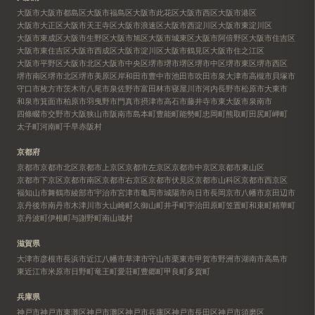
大阪市
大阪市都島区
大阪市福島区
大阪市此花区
大阪市西区
大阪市港区
大阪市大正区
大阪市天王寺区
大阪市浪速区
大阪市西淀川区
大阪市東淀川区
大阪市東成区
大阪市生野区
大阪市旭区
大阪市城東区
大阪市阿倍野区
大阪市住吉区
大阪市東住吉区
大阪市西成区
大阪市淀川区
大阪市鶴見区
大阪市住之江区
大阪市平野区
大阪市北区
大阪市中央区
堺市
堺市堺区
堺市中区
堺市東区
堺市西区
堺市南区
堺市北区
堺市美原区
岸和田市
豊中市
池田市
吹田市
泉大津市
高槻市
貝塚市
守口市
枚方市
茨木市
八尾市
泉佐野市
富田林市
寝屋川市
河内長野市
松原市
大東市
和泉市
箕面市
柏原市
羽曳野市
門真市
摂津市
高石市
藤井寺市
東大阪市
泉南市
四條畷市
交野市
大阪狭山市
阪南市
島本町
豊能町
能勢町
忠岡町
熊取町
田尻町
岬町
太子町
河南町
千早赤阪村
京都府
京都市
京都市北区
京都市上京区
京都市左京区
京都市中京区
京都市東山区
京都市下京区
京都市南区
京都市右京区
京都市伏見区
京都市山科区
京都市西京区
福知山市
舞鶴市
綾部市
宇治市
宮津市
亀岡市
城陽市
向日市
長岡京市
八幡市
京田辺市
京丹後市
南丹市
木津川市
大山崎町
久御山町
井手町
宇治田原町
笠置町
和束町
精華町
京丹波町
伊根町
与謝野町
南山城村
滋賀県
大津市
彦根市
長浜市
近江八幡市
草津市
守山市
栗東市
甲賀市
野洲市
湖南市
高島市
東近江市
米原市
日野町
竜王町
愛荘町
豊郷町
甲良町
多賀町
兵庫県
神戸市
神戸市東灘区
神戸市灘区
神戸市兵庫区
神戸市長田区
神戸市須磨区