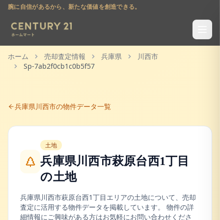
腕に自信があるから、新たな価値を創造できる。
ホーム
売却査定情報
兵庫県
川西市
Sp-7ab2f0cb1c0b5f57
兵庫県
川西市
の物件データ一覧
土地
兵庫県川西市萩原台西1丁目
の
土地
兵庫県
川西市
萩原台西1丁目
エリアの
土地
について、売却
査定に活用する物件データを掲載しています。 物件の詳
細情報にご興味がある方はお気軽にお問い合わせくださ