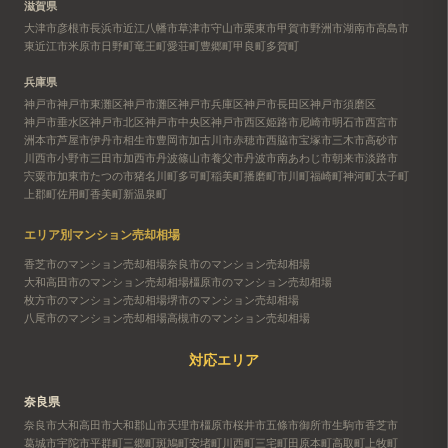
滋賀県
大津市
彦根市
長浜市
近江八幡市
草津市
守山市
栗東市
甲賀市
野洲市
湖南市
高島市
東近江市
米原市
日野町
竜王町
愛荘町
豊郷町
甲良町
多賀町
兵庫県
神戸市
神戸市東灘区
神戸市灘区
神戸市兵庫区
神戸市長田区
神戸市須磨区
神戸市垂水区
神戸市北区
神戸市中央区
神戸市西区
姫路市
尼崎市
明石市
西宮市
洲本市
芦屋市
伊丹市
相生市
豊岡市
加古川市
赤穂市
西脇市
宝塚市
三木市
高砂市
川西市
小野市
三田市
加西市
丹波篠山市
養父市
丹波市
南あわじ市
朝来市
淡路市
宍粟市
加東市
たつの市
猪名川町
多可町
稲美町
播磨町
市川町
福崎町
神河町
太子町
上郡町
佐用町
香美町
新温泉町
エリア別マンション売却相場
香芝市のマンション売却相場
奈良市のマンション売却相場
大和高田市のマンション売却相場
橿原市のマンション売却相場
枚方市のマンション売却相場
堺市のマンション売却相場
八尾市のマンション売却相場
高槻市のマンション売却相場
対応エリア
奈良県
奈良市
大和高田市
大和郡山市
天理市
橿原市
桜井市
五條市
御所市
生駒市
香芝市
葛城市
宇陀市
平群町
三郷町
斑鳩町
安堵町
川西町
三宅町
田原本町
高取町
上牧町