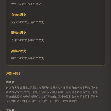
大阪市
の歴史
堺市
の歴史
京都
の歴史
京都市
の歴史
宇治市
の歴史
滋賀
の歴史
大津市
の歴史
彦根市
の歴史
兵庫
の歴史
神戸市
の歴史
姫路市
の歴史
戸建を探す
奈良県
奈良市
大和高田市
大和郡山市
天理市
橿原市
桜井市
五條市
御所市
生駒市
香芝市
葛城市
宇陀市
平群町
三郷町
斑鳩町
安堵町
川西町
三宅町
田原本町
高取町
上牧町
王寺町
広陵町
河合町
吉野町
大淀町
下市町
山添村
曽爾村
御杖村
明日香村
黒滝村
天川村
野迫川村
十津川村
下北山村
上北山村
川上村
東吉野村
大阪府