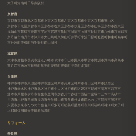
太子町
河南町
千早赤阪村
京都府
京都市
京都市北区
京都市上京区
京都市左京区
京都市中京区
京都市東山区
京都市下京区
京都市南区
京都市右京区
京都市伏見区
京都市山科区
京都市西京区
福知山市
舞鶴市
綾部市
宇治市
宮津市
亀岡市
城陽市
向日市
長岡京市
八幡市
京田辺市
京丹後市
南丹市
木津川市
大山崎町
久御山町
井手町
宇治田原町
笠置町
和束町
精華町
京丹波町
伊根町
与謝野町
南山城村
滋賀県
大津市
彦根市
長浜市
近江八幡市
草津市
守山市
栗東市
甲賀市
野洲市
湖南市
高島市
東近江市
米原市
日野町
竜王町
愛荘町
豊郷町
甲良町
多賀町
兵庫県
神戸市
神戸市東灘区
神戸市灘区
神戸市兵庫区
神戸市長田区
神戸市須磨区
神戸市垂水区
神戸市北区
神戸市中央区
神戸市西区
姫路市
尼崎市
明石市
西宮市
洲本市
芦屋市
伊丹市
相生市
豊岡市
加古川市
赤穂市
西脇市
宝塚市
三木市
高砂市
川西市
小野市
三田市
加西市
丹波篠山市
養父市
丹波市
南あわじ市
朝来市
淡路市
宍粟市
加東市
たつの市
猪名川町
多可町
稲美町
播磨町
市川町
福崎町
神河町
太子町
上郡町
佐用町
香美町
新温泉町
リフォーム
奈良県