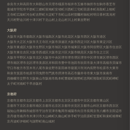
奈良市
大和高田市
大和郡山市
天理市
橿原市
桜井市
五條市
御所市
生駒市
香芝市
葛城市
宇陀市
平群町
三郷町
斑鳩町
安堵町
川西町
三宅町
田原本町
高取町
上牧町
王寺町
広陵町
河合町
吉野町
大淀町
下市町
山添村
曽爾村
御杖村
明日香村
黒滝村
天川村
野迫川村
十津川村
下北山村
上北山村
川上村
東吉野村
大阪府
大阪市
大阪市都島区
大阪市福島区
大阪市此花区
大阪市西区
大阪市港区
大阪市大正区
大阪市天王寺区
大阪市浪速区
大阪市西淀川区
大阪市東淀川区
大阪市東成区
大阪市生野区
大阪市旭区
大阪市城東区
大阪市阿倍野区
大阪市住吉区
大阪市東住吉区
大阪市西成区
大阪市淀川区
大阪市鶴見区
大阪市住之江区
大阪市平野区
大阪市北区
大阪市中央区
堺市
堺市堺区
堺市中区
堺市東区
堺市西区
堺市南区
堺市北区
堺市美原区
岸和田市
豊中市
池田市
吹田市
泉大津市
高槻市
貝塚市
守口市
枚方市
茨木市
八尾市
泉佐野市
富田林市
寝屋川市
河内長野市
松原市
大東市
和泉市
箕面市
柏原市
羽曳野市
門真市
摂津市
高石市
藤井寺市
東大阪市
泉南市
四條畷市
交野市
大阪狭山市
阪南市
島本町
豊能町
能勢町
忠岡町
熊取町
田尻町
岬町
太子町
河南町
千早赤阪村
京都府
京都市
京都市北区
京都市上京区
京都市左京区
京都市中京区
京都市東山区
京都市下京区
京都市南区
京都市右京区
京都市伏見区
京都市山科区
京都市西京区
福知山市
舞鶴市
綾部市
宇治市
宮津市
亀岡市
城陽市
向日市
長岡京市
八幡市
京田辺市
京丹後市
南丹市
木津川市
大山崎町
久御山町
井手町
宇治田原町
笠置町
和束町
精華町
京丹波町
伊根町
与謝野町
南山城村