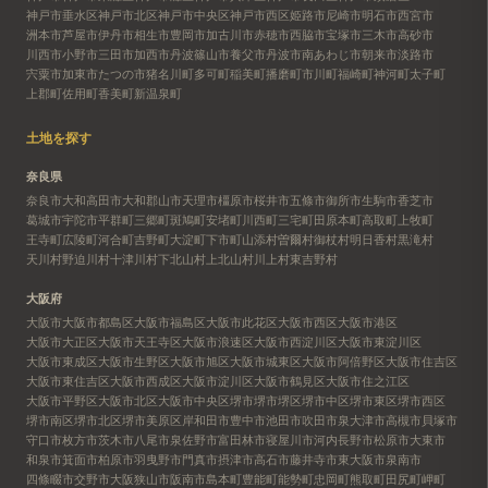
神戸市垂水区
神戸市北区
神戸市中央区
神戸市西区
姫路市
尼崎市
明石市
西宮市
洲本市
芦屋市
伊丹市
相生市
豊岡市
加古川市
赤穂市
西脇市
宝塚市
三木市
高砂市
川西市
小野市
三田市
加西市
丹波篠山市
養父市
丹波市
南あわじ市
朝来市
淡路市
宍粟市
加東市
たつの市
猪名川町
多可町
稲美町
播磨町
市川町
福崎町
神河町
太子町
上郡町
佐用町
香美町
新温泉町
土地を探す
奈良県
奈良市
大和高田市
大和郡山市
天理市
橿原市
桜井市
五條市
御所市
生駒市
香芝市
葛城市
宇陀市
平群町
三郷町
斑鳩町
安堵町
川西町
三宅町
田原本町
高取町
上牧町
王寺町
広陵町
河合町
吉野町
大淀町
下市町
山添村
曽爾村
御杖村
明日香村
黒滝村
天川村
野迫川村
十津川村
下北山村
上北山村
川上村
東吉野村
大阪府
大阪市
大阪市都島区
大阪市福島区
大阪市此花区
大阪市西区
大阪市港区
大阪市大正区
大阪市天王寺区
大阪市浪速区
大阪市西淀川区
大阪市東淀川区
大阪市東成区
大阪市生野区
大阪市旭区
大阪市城東区
大阪市阿倍野区
大阪市住吉区
大阪市東住吉区
大阪市西成区
大阪市淀川区
大阪市鶴見区
大阪市住之江区
大阪市平野区
大阪市北区
大阪市中央区
堺市
堺市堺区
堺市中区
堺市東区
堺市西区
堺市南区
堺市北区
堺市美原区
岸和田市
豊中市
池田市
吹田市
泉大津市
高槻市
貝塚市
守口市
枚方市
茨木市
八尾市
泉佐野市
富田林市
寝屋川市
河内長野市
松原市
大東市
和泉市
箕面市
柏原市
羽曳野市
門真市
摂津市
高石市
藤井寺市
東大阪市
泉南市
四條畷市
交野市
大阪狭山市
阪南市
島本町
豊能町
能勢町
忠岡町
熊取町
田尻町
岬町