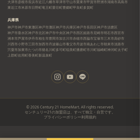
大津市
彦根市
長浜市
近江八幡市
草津市
守山市
栗東市
甲賀市
野洲市
湖南市
高島市
東近江市
米原市
日野町
竜王町
愛荘町
豊郷町
甲良町
多賀町
兵庫県
神戸市
神戸市東灘区
神戸市灘区
神戸市兵庫区
神戸市長田区
神戸市須磨区
神戸市垂水区
神戸市北区
神戸市中央区
神戸市西区
姫路市
尼崎市
明石市
西宮市
洲本市
芦屋市
伊丹市
相生市
豊岡市
加古川市
赤穂市
西脇市
宝塚市
三木市
高砂市
川西市
小野市
三田市
加西市
丹波篠山市
養父市
丹波市
南あわじ市
朝来市
淡路市
宍粟市
加東市
たつの市
猪名川町
多可町
稲美町
播磨町
市川町
福崎町
神河町
太子町
上郡町
佐用町
香美町
新温泉町
©
2026
Century 21 HomeMart. All rights reserved.
センチュリー21の加盟店は、すべて独立・自営です。
プライバシーポリシー
利用規約