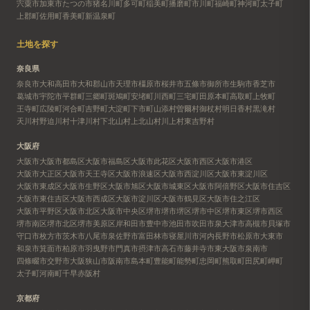
宍粟市
加東市
たつの市
猪名川町
多可町
稲美町
播磨町
市川町
福崎町
神河町
太子町
上郡町
佐用町
香美町
新温泉町
土地を探す
奈良県
奈良市
大和高田市
大和郡山市
天理市
橿原市
桜井市
五條市
御所市
生駒市
香芝市
葛城市
宇陀市
平群町
三郷町
斑鳩町
安堵町
川西町
三宅町
田原本町
高取町
上牧町
王寺町
広陵町
河合町
吉野町
大淀町
下市町
山添村
曽爾村
御杖村
明日香村
黒滝村
天川村
野迫川村
十津川村
下北山村
上北山村
川上村
東吉野村
大阪府
大阪市
大阪市都島区
大阪市福島区
大阪市此花区
大阪市西区
大阪市港区
大阪市大正区
大阪市天王寺区
大阪市浪速区
大阪市西淀川区
大阪市東淀川区
大阪市東成区
大阪市生野区
大阪市旭区
大阪市城東区
大阪市阿倍野区
大阪市住吉区
大阪市東住吉区
大阪市西成区
大阪市淀川区
大阪市鶴見区
大阪市住之江区
大阪市平野区
大阪市北区
大阪市中央区
堺市
堺市堺区
堺市中区
堺市東区
堺市西区
堺市南区
堺市北区
堺市美原区
岸和田市
豊中市
池田市
吹田市
泉大津市
高槻市
貝塚市
守口市
枚方市
茨木市
八尾市
泉佐野市
富田林市
寝屋川市
河内長野市
松原市
大東市
和泉市
箕面市
柏原市
羽曳野市
門真市
摂津市
高石市
藤井寺市
東大阪市
泉南市
四條畷市
交野市
大阪狭山市
阪南市
島本町
豊能町
能勢町
忠岡町
熊取町
田尻町
岬町
太子町
河南町
千早赤阪村
京都府