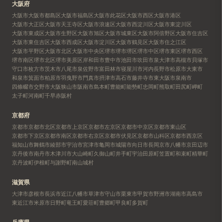
大阪府
大阪市
大阪市都島区
大阪市福島区
大阪市此花区
大阪市西区
大阪市港区
大阪市大正区
大阪市天王寺区
大阪市浪速区
大阪市西淀川区
大阪市東淀川区
大阪市東成区
大阪市生野区
大阪市旭区
大阪市城東区
大阪市阿倍野区
大阪市住吉区
大阪市東住吉区
大阪市西成区
大阪市淀川区
大阪市鶴見区
大阪市住之江区
大阪市平野区
大阪市北区
大阪市中央区
堺市
堺市堺区
堺市中区
堺市東区
堺市西区
堺市南区
堺市北区
堺市美原区
岸和田市
豊中市
池田市
吹田市
泉大津市
高槻市
貝塚市
守口市
枚方市
茨木市
八尾市
泉佐野市
富田林市
寝屋川市
河内長野市
松原市
大東市
和泉市
箕面市
柏原市
羽曳野市
門真市
摂津市
高石市
藤井寺市
東大阪市
泉南市
四條畷市
交野市
大阪狭山市
阪南市
島本町
豊能町
能勢町
忠岡町
熊取町
田尻町
岬町
太子町
河南町
千早赤阪村
京都府
京都市
京都市北区
京都市上京区
京都市左京区
京都市中京区
京都市東山区
京都市下京区
京都市南区
京都市右京区
京都市伏見区
京都市山科区
京都市西京区
福知山市
舞鶴市
綾部市
宇治市
宮津市
亀岡市
城陽市
向日市
長岡京市
八幡市
京田辺市
京丹後市
南丹市
木津川市
大山崎町
久御山町
井手町
宇治田原町
笠置町
和束町
精華町
京丹波町
伊根町
与謝野町
南山城村
滋賀県
大津市
彦根市
長浜市
近江八幡市
草津市
守山市
栗東市
甲賀市
野洲市
湖南市
高島市
東近江市
米原市
日野町
竜王町
愛荘町
豊郷町
甲良町
多賀町