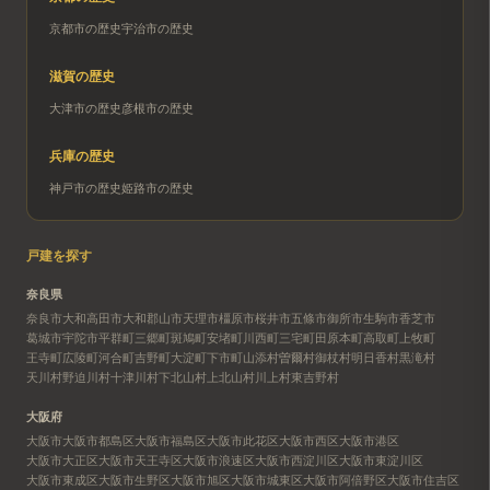
京都市
の歴史
宇治市
の歴史
滋賀
の歴史
大津市
の歴史
彦根市
の歴史
兵庫
の歴史
神戸市
の歴史
姫路市
の歴史
戸建を探す
奈良県
奈良市
大和高田市
大和郡山市
天理市
橿原市
桜井市
五條市
御所市
生駒市
香芝市
葛城市
宇陀市
平群町
三郷町
斑鳩町
安堵町
川西町
三宅町
田原本町
高取町
上牧町
王寺町
広陵町
河合町
吉野町
大淀町
下市町
山添村
曽爾村
御杖村
明日香村
黒滝村
天川村
野迫川村
十津川村
下北山村
上北山村
川上村
東吉野村
大阪府
大阪市
大阪市都島区
大阪市福島区
大阪市此花区
大阪市西区
大阪市港区
大阪市大正区
大阪市天王寺区
大阪市浪速区
大阪市西淀川区
大阪市東淀川区
大阪市東成区
大阪市生野区
大阪市旭区
大阪市城東区
大阪市阿倍野区
大阪市住吉区