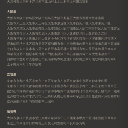
天川村
野迫川村
十津川村
下北山村
上北山村
川上村
東吉野村
大阪府
大阪市
大阪市都島区
大阪市福島区
大阪市此花区
大阪市西区
大阪市港区
大阪市大正区
大阪市天王寺区
大阪市浪速区
大阪市西淀川区
大阪市東淀川区
大阪市東成区
大阪市生野区
大阪市旭区
大阪市城東区
大阪市阿倍野区
大阪市住吉区
大阪市東住吉区
大阪市西成区
大阪市淀川区
大阪市鶴見区
大阪市住之江区
大阪市平野区
大阪市北区
大阪市中央区
堺市
堺市堺区
堺市中区
堺市東区
堺市西区
堺市南区
堺市北区
堺市美原区
岸和田市
豊中市
池田市
吹田市
泉大津市
高槻市
貝塚市
守口市
枚方市
茨木市
八尾市
泉佐野市
富田林市
寝屋川市
河内長野市
松原市
大東市
和泉市
箕面市
柏原市
羽曳野市
門真市
摂津市
高石市
藤井寺市
東大阪市
泉南市
四條畷市
交野市
大阪狭山市
阪南市
島本町
豊能町
能勢町
忠岡町
熊取町
田尻町
岬町
太子町
河南町
千早赤阪村
京都府
京都市
京都市北区
京都市上京区
京都市左京区
京都市中京区
京都市東山区
京都市下京区
京都市南区
京都市右京区
京都市伏見区
京都市山科区
京都市西京区
福知山市
舞鶴市
綾部市
宇治市
宮津市
亀岡市
城陽市
向日市
長岡京市
八幡市
京田辺市
京丹後市
南丹市
木津川市
大山崎町
久御山町
井手町
宇治田原町
笠置町
和束町
精華町
京丹波町
伊根町
与謝野町
南山城村
滋賀県
大津市
彦根市
長浜市
近江八幡市
草津市
守山市
栗東市
甲賀市
野洲市
湖南市
高島市
東近江市
米原市
日野町
竜王町
愛荘町
豊郷町
甲良町
多賀町