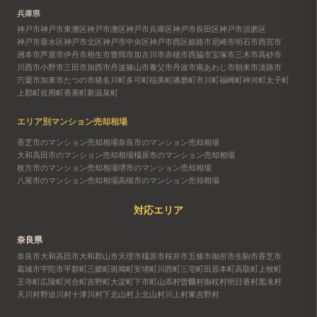
兵庫県
神戸市
神戸市東灘区
神戸市灘区
神戸市兵庫区
神戸市長田区
神戸市須磨区
神戸市垂水区
神戸市北区
神戸市中央区
神戸市西区
姫路市
尼崎市
明石市
西宮市
洲本市
芦屋市
伊丹市
相生市
豊岡市
加古川市
赤穂市
西脇市
宝塚市
三木市
高砂市
川西市
小野市
三田市
加西市
丹波篠山市
養父市
丹波市
南あわじ市
朝来市
淡路市
宍粟市
加東市
たつの市
猪名川町
多可町
稲美町
播磨町
市川町
福崎町
神河町
太子町
上郡町
佐用町
香美町
新温泉町
エリア別マンション売却相場
香芝市のマンション売却相場
奈良市のマンション売却相場
大和高田市のマンション売却相場
橿原市のマンション売却相場
枚方市のマンション売却相場
堺市のマンション売却相場
八尾市のマンション売却相場
高槻市のマンション売却相場
対応エリア
奈良県
奈良市
大和高田市
大和郡山市
天理市
橿原市
桜井市
五條市
御所市
生駒市
香芝市
葛城市
宇陀市
平群町
三郷町
斑鳩町
安堵町
川西町
三宅町
田原本町
高取町
上牧町
王寺町
広陵町
河合町
吉野町
大淀町
下市町
山添村
曽爾村
御杖村
明日香村
黒滝村
天川村
野迫川村
十津川村
下北山村
上北山村
川上村
東吉野村