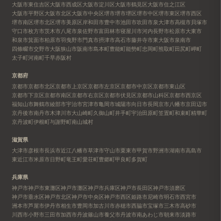
大阪市東住吉区
大阪市西成区
大阪市淀川区
大阪市鶴見区
大阪市住之江区
大阪市平野区
大阪市北区
大阪市中央区
堺市
堺市堺区
堺市中区
堺市東区
堺市西区
堺市南区
堺市北区
堺市美原区
岸和田市
豊中市
池田市
吹田市
泉大津市
高槻市
貝塚市
守口市
枚方市
茨木市
八尾市
泉佐野市
富田林市
寝屋川市
河内長野市
松原市
大東市
和泉市
箕面市
柏原市
羽曳野市
門真市
摂津市
高石市
藤井寺市
東大阪市
泉南市
四條畷市
交野市
大阪狭山市
阪南市
島本町
豊能町
能勢町
忠岡町
熊取町
田尻町
岬町
太子町
河南町
千早赤阪村
京都府
京都市
京都市北区
京都市上京区
京都市左京区
京都市中京区
京都市東山区
京都市下京区
京都市南区
京都市右京区
京都市伏見区
京都市山科区
京都市西京区
福知山市
舞鶴市
綾部市
宇治市
宮津市
亀岡市
城陽市
向日市
長岡京市
八幡市
京田辺市
京丹後市
南丹市
木津川市
大山崎町
久御山町
井手町
宇治田原町
笠置町
和束町
精華町
京丹波町
伊根町
与謝野町
南山城村
滋賀県
大津市
彦根市
長浜市
近江八幡市
草津市
守山市
栗東市
甲賀市
野洲市
湖南市
高島市
東近江市
米原市
日野町
竜王町
愛荘町
豊郷町
甲良町
多賀町
兵庫県
神戸市
神戸市東灘区
神戸市灘区
神戸市兵庫区
神戸市長田区
神戸市須磨区
神戸市垂水区
神戸市北区
神戸市中央区
神戸市西区
姫路市
尼崎市
明石市
西宮市
洲本市
芦屋市
伊丹市
相生市
豊岡市
加古川市
赤穂市
西脇市
宝塚市
三木市
高砂市
川西市
小野市
三田市
加西市
丹波篠山市
養父市
丹波市
南あわじ市
朝来市
淡路市