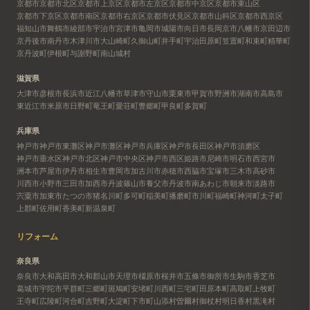
京都市
京都市北区
京都市上京区
京都市左京区
京都市中京区
京都市東山区
京都市下京区
京都市南区
京都市右京区
京都市伏見区
京都市山科区
京都市西京区
福知山市
舞鶴市
綾部市
宇治市
宮津市
亀岡市
城陽市
向日市
長岡京市
八幡市
京田辺市
京丹後市
南丹市
木津川市
大山崎町
久御山町
井手町
宇治田原町
笠置町
和束町
精華町
京丹波町
伊根町
与謝野町
南山城村
滋賀県
大津市
彦根市
長浜市
近江八幡市
草津市
守山市
栗東市
甲賀市
野洲市
湖南市
高島市
東近江市
米原市
日野町
竜王町
愛荘町
豊郷町
甲良町
多賀町
兵庫県
神戸市
神戸市東灘区
神戸市灘区
神戸市兵庫区
神戸市長田区
神戸市須磨区
神戸市垂水区
神戸市北区
神戸市中央区
神戸市西区
姫路市
尼崎市
明石市
西宮市
洲本市
芦屋市
伊丹市
相生市
豊岡市
加古川市
赤穂市
西脇市
宝塚市
三木市
高砂市
川西市
小野市
三田市
加西市
丹波篠山市
養父市
丹波市
南あわじ市
朝来市
淡路市
宍粟市
加東市
たつの市
猪名川町
多可町
稲美町
播磨町
市川町
福崎町
神河町
太子町
上郡町
佐用町
香美町
新温泉町
リフォーム
奈良県
奈良市
大和高田市
大和郡山市
天理市
橿原市
桜井市
五條市
御所市
生駒市
香芝市
葛城市
宇陀市
平群町
三郷町
斑鳩町
安堵町
川西町
三宅町
田原本町
高取町
上牧町
王寺町
広陵町
河合町
吉野町
大淀町
下市町
山添村
曽爾村
御杖村
明日香村
黒滝村