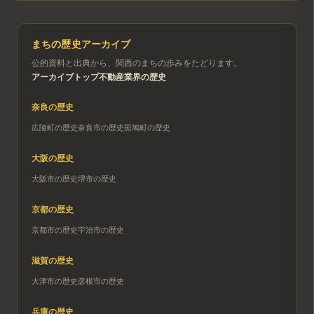
まちの歴史アーカイブ
公的資料と出典から、関西のまちの歩みをたどります。
アーカイブトップ
不動産業界の歴史
奈良
の歴史
広陵町
の歴史
奈良市
の歴史
斑鳩町
の歴史
大阪
の歴史
大阪市
の歴史
堺市
の歴史
京都
の歴史
京都市
の歴史
宇治市
の歴史
滋賀
の歴史
大津市
の歴史
彦根市
の歴史
兵庫
の歴史