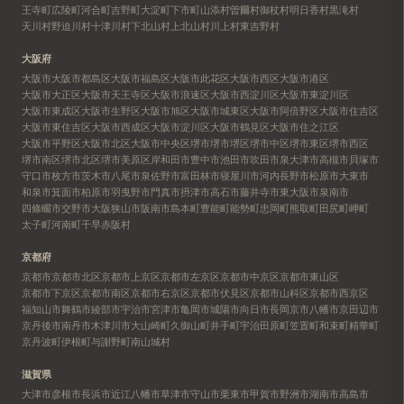
王寺町
広陵町
河合町
吉野町
大淀町
下市町
山添村
曽爾村
御杖村
明日香村
黒滝村
天川村
野迫川村
十津川村
下北山村
上北山村
川上村
東吉野村
大阪府
大阪市
大阪市都島区
大阪市福島区
大阪市此花区
大阪市西区
大阪市港区
大阪市大正区
大阪市天王寺区
大阪市浪速区
大阪市西淀川区
大阪市東淀川区
大阪市東成区
大阪市生野区
大阪市旭区
大阪市城東区
大阪市阿倍野区
大阪市住吉区
大阪市東住吉区
大阪市西成区
大阪市淀川区
大阪市鶴見区
大阪市住之江区
大阪市平野区
大阪市北区
大阪市中央区
堺市
堺市堺区
堺市中区
堺市東区
堺市西区
堺市南区
堺市北区
堺市美原区
岸和田市
豊中市
池田市
吹田市
泉大津市
高槻市
貝塚市
守口市
枚方市
茨木市
八尾市
泉佐野市
富田林市
寝屋川市
河内長野市
松原市
大東市
和泉市
箕面市
柏原市
羽曳野市
門真市
摂津市
高石市
藤井寺市
東大阪市
泉南市
四條畷市
交野市
大阪狭山市
阪南市
島本町
豊能町
能勢町
忠岡町
熊取町
田尻町
岬町
太子町
河南町
千早赤阪村
京都府
京都市
京都市北区
京都市上京区
京都市左京区
京都市中京区
京都市東山区
京都市下京区
京都市南区
京都市右京区
京都市伏見区
京都市山科区
京都市西京区
福知山市
舞鶴市
綾部市
宇治市
宮津市
亀岡市
城陽市
向日市
長岡京市
八幡市
京田辺市
京丹後市
南丹市
木津川市
大山崎町
久御山町
井手町
宇治田原町
笠置町
和束町
精華町
京丹波町
伊根町
与謝野町
南山城村
滋賀県
大津市
彦根市
長浜市
近江八幡市
草津市
守山市
栗東市
甲賀市
野洲市
湖南市
高島市