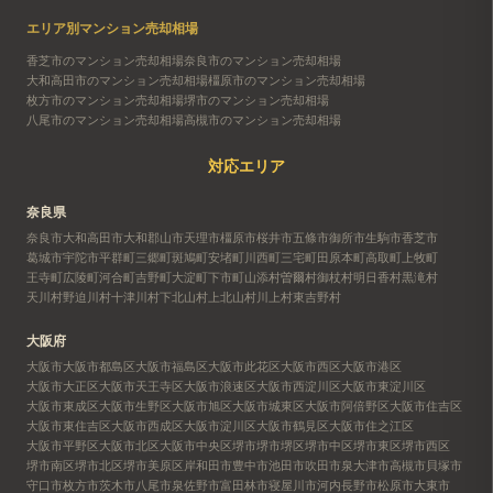
エリア別マンション売却相場
香芝市のマンション売却相場
奈良市のマンション売却相場
大和高田市のマンション売却相場
橿原市のマンション売却相場
枚方市のマンション売却相場
堺市のマンション売却相場
八尾市のマンション売却相場
高槻市のマンション売却相場
対応エリア
奈良県
奈良市
大和高田市
大和郡山市
天理市
橿原市
桜井市
五條市
御所市
生駒市
香芝市
葛城市
宇陀市
平群町
三郷町
斑鳩町
安堵町
川西町
三宅町
田原本町
高取町
上牧町
王寺町
広陵町
河合町
吉野町
大淀町
下市町
山添村
曽爾村
御杖村
明日香村
黒滝村
天川村
野迫川村
十津川村
下北山村
上北山村
川上村
東吉野村
大阪府
大阪市
大阪市都島区
大阪市福島区
大阪市此花区
大阪市西区
大阪市港区
大阪市大正区
大阪市天王寺区
大阪市浪速区
大阪市西淀川区
大阪市東淀川区
大阪市東成区
大阪市生野区
大阪市旭区
大阪市城東区
大阪市阿倍野区
大阪市住吉区
大阪市東住吉区
大阪市西成区
大阪市淀川区
大阪市鶴見区
大阪市住之江区
大阪市平野区
大阪市北区
大阪市中央区
堺市
堺市堺区
堺市中区
堺市東区
堺市西区
堺市南区
堺市北区
堺市美原区
岸和田市
豊中市
池田市
吹田市
泉大津市
高槻市
貝塚市
守口市
枚方市
茨木市
八尾市
泉佐野市
富田林市
寝屋川市
河内長野市
松原市
大東市