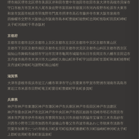
堺市南区
堺市北区
堺市美原区
岸和田市
豊中市
池田市
吹田市
泉大津市
高槻市
貝塚市
守口市
枚方市
茨木市
八尾市
泉佐野市
富田林市
寝屋川市
河内長野市
松原市
大東市
和泉市
箕面市
柏原市
羽曳野市
門真市
摂津市
高石市
藤井寺市
東大阪市
泉南市
四條畷市
交野市
大阪狭山市
阪南市
島本町
豊能町
能勢町
忠岡町
熊取町
田尻町
岬町
太子町
河南町
千早赤阪村
京都府
京都市
京都市北区
京都市上京区
京都市左京区
京都市中京区
京都市東山区
京都市下京区
京都市南区
京都市右京区
京都市伏見区
京都市山科区
京都市西京区
福知山市
舞鶴市
綾部市
宇治市
宮津市
亀岡市
城陽市
向日市
長岡京市
八幡市
京田辺市
京丹後市
南丹市
木津川市
大山崎町
久御山町
井手町
宇治田原町
笠置町
和束町
精華町
京丹波町
伊根町
与謝野町
南山城村
滋賀県
大津市
彦根市
長浜市
近江八幡市
草津市
守山市
栗東市
甲賀市
野洲市
湖南市
高島市
東近江市
米原市
日野町
竜王町
愛荘町
豊郷町
甲良町
多賀町
兵庫県
神戸市
神戸市東灘区
神戸市灘区
神戸市兵庫区
神戸市長田区
神戸市須磨区
神戸市垂水区
神戸市北区
神戸市中央区
神戸市西区
姫路市
尼崎市
明石市
西宮市
洲本市
芦屋市
伊丹市
相生市
豊岡市
加古川市
赤穂市
西脇市
宝塚市
三木市
高砂市
川西市
小野市
三田市
加西市
丹波篠山市
養父市
丹波市
南あわじ市
朝来市
淡路市
宍粟市
加東市
たつの市
猪名川町
多可町
稲美町
播磨町
市川町
福崎町
神河町
太子町
上郡町
佐用町
香美町
新温泉町