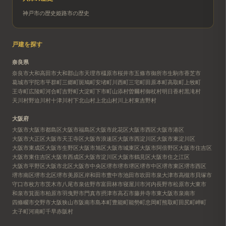
神戸市
の歴史
姫路市
の歴史
戸建を探す
奈良県
奈良市
大和高田市
大和郡山市
天理市
橿原市
桜井市
五條市
御所市
生駒市
香芝市
葛城市
宇陀市
平群町
三郷町
斑鳩町
安堵町
川西町
三宅町
田原本町
高取町
上牧町
王寺町
広陵町
河合町
吉野町
大淀町
下市町
山添村
曽爾村
御杖村
明日香村
黒滝村
天川村
野迫川村
十津川村
下北山村
上北山村
川上村
東吉野村
大阪府
大阪市
大阪市都島区
大阪市福島区
大阪市此花区
大阪市西区
大阪市港区
大阪市大正区
大阪市天王寺区
大阪市浪速区
大阪市西淀川区
大阪市東淀川区
大阪市東成区
大阪市生野区
大阪市旭区
大阪市城東区
大阪市阿倍野区
大阪市住吉区
大阪市東住吉区
大阪市西成区
大阪市淀川区
大阪市鶴見区
大阪市住之江区
大阪市平野区
大阪市北区
大阪市中央区
堺市
堺市堺区
堺市中区
堺市東区
堺市西区
堺市南区
堺市北区
堺市美原区
岸和田市
豊中市
池田市
吹田市
泉大津市
高槻市
貝塚市
守口市
枚方市
茨木市
八尾市
泉佐野市
富田林市
寝屋川市
河内長野市
松原市
大東市
和泉市
箕面市
柏原市
羽曳野市
門真市
摂津市
高石市
藤井寺市
東大阪市
泉南市
四條畷市
交野市
大阪狭山市
阪南市
島本町
豊能町
能勢町
忠岡町
熊取町
田尻町
岬町
太子町
河南町
千早赤阪村