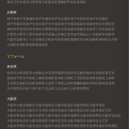
東近江市
米原市
日野町
竜王町
愛荘町
豊郷町
甲良町
多賀町
兵庫県
神戸市
神戸市東灘区
神戸市灘区
神戸市兵庫区
神戸市長田区
神戸市須磨区
神戸市垂水区
神戸市北区
神戸市中央区
神戸市西区
姫路市
尼崎市
明石市
西宮市
洲本市
芦屋市
伊丹市
相生市
豊岡市
加古川市
赤穂市
西脇市
宝塚市
三木市
高砂市
川西市
小野市
三田市
加西市
丹波篠山市
養父市
丹波市
南あわじ市
朝来市
淡路市
宍粟市
加東市
たつの市
猪名川町
多可町
稲美町
播磨町
市川町
福崎町
神河町
太子町
上郡町
佐用町
香美町
新温泉町
リフォーム
奈良県
奈良市
大和高田市
大和郡山市
天理市
橿原市
桜井市
五條市
御所市
生駒市
香芝市
葛城市
宇陀市
平群町
三郷町
斑鳩町
安堵町
川西町
三宅町
田原本町
高取町
上牧町
王寺町
広陵町
河合町
吉野町
大淀町
下市町
山添村
曽爾村
御杖村
明日香村
黒滝村
天川村
野迫川村
十津川村
下北山村
上北山村
川上村
東吉野村
大阪府
大阪市
大阪市都島区
大阪市福島区
大阪市此花区
大阪市西区
大阪市港区
大阪市大正区
大阪市天王寺区
大阪市浪速区
大阪市西淀川区
大阪市東淀川区
大阪市東成区
大阪市生野区
大阪市旭区
大阪市城東区
大阪市阿倍野区
大阪市住吉区
大阪市東住吉区
大阪市西成区
大阪市淀川区
大阪市鶴見区
大阪市住之江区
大阪市平野区
大阪市北区
大阪市中央区
堺市
堺市堺区
堺市中区
堺市東区
堺市西区