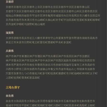
京都府
京都市
京都市北区
京都市上京区
京都市左京区
京都市中京区
京都市東山区
京都市下京区
京都市南区
京都市右京区
京都市伏見区
京都市山科区
京都市西京区
福知山市
舞鶴市
綾部市
宇治市
宮津市
亀岡市
城陽市
向日市
長岡京市
八幡市
京田辺市
京丹後市
南丹市
木津川市
大山崎町
久御山町
井手町
宇治田原町
笠置町
和束町
精華町
京丹波町
伊根町
与謝野町
南山城村
滋賀県
大津市
彦根市
長浜市
近江八幡市
草津市
守山市
栗東市
甲賀市
野洲市
湖南市
高島市
東近江市
米原市
日野町
竜王町
愛荘町
豊郷町
甲良町
多賀町
兵庫県
神戸市
神戸市東灘区
神戸市灘区
神戸市兵庫区
神戸市長田区
神戸市須磨区
神戸市垂水区
神戸市北区
神戸市中央区
神戸市西区
姫路市
尼崎市
明石市
西宮市
洲本市
芦屋市
伊丹市
相生市
豊岡市
加古川市
赤穂市
西脇市
宝塚市
三木市
高砂市
川西市
小野市
三田市
加西市
丹波篠山市
養父市
丹波市
南あわじ市
朝来市
淡路市
宍粟市
加東市
たつの市
猪名川町
多可町
稲美町
播磨町
市川町
福崎町
神河町
太子町
上郡町
佐用町
香美町
新温泉町
土地を探す
奈良県
奈良市
大和高田市
大和郡山市
天理市
橿原市
桜井市
五條市
御所市
生駒市
香芝市
葛城市
宇陀市
平群町
三郷町
斑鳩町
安堵町
川西町
三宅町
田原本町
高取町
上牧町