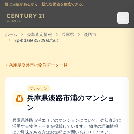
腕に自信があるから、新たな価値を創造できる。
ホーム
売却査定情報
兵庫県
淡路市
Sp-bda8e85729a6f56c
兵庫県
淡路市
の物件データ一覧
マンション
兵庫県淡路市浦
の
マンショ
ン
兵庫県
淡路市
浦
エリアの
マンション
について、売却査定に
活用する物件データを掲載しています。 物件の詳細情報
にご興味がある方はお気軽にお問い合わせください。