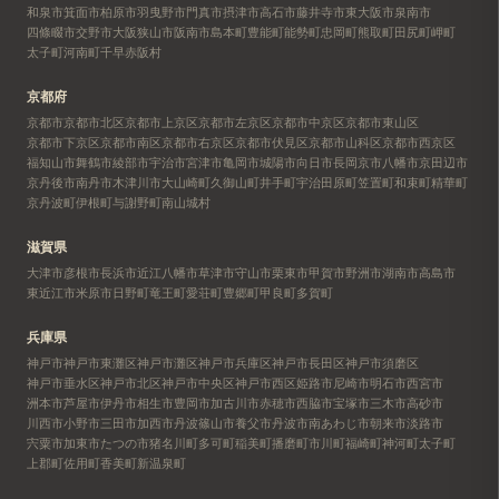
和泉市
箕面市
柏原市
羽曳野市
門真市
摂津市
高石市
藤井寺市
東大阪市
泉南市
四條畷市
交野市
大阪狭山市
阪南市
島本町
豊能町
能勢町
忠岡町
熊取町
田尻町
岬町
太子町
河南町
千早赤阪村
京都府
京都市
京都市北区
京都市上京区
京都市左京区
京都市中京区
京都市東山区
京都市下京区
京都市南区
京都市右京区
京都市伏見区
京都市山科区
京都市西京区
福知山市
舞鶴市
綾部市
宇治市
宮津市
亀岡市
城陽市
向日市
長岡京市
八幡市
京田辺市
京丹後市
南丹市
木津川市
大山崎町
久御山町
井手町
宇治田原町
笠置町
和束町
精華町
京丹波町
伊根町
与謝野町
南山城村
滋賀県
大津市
彦根市
長浜市
近江八幡市
草津市
守山市
栗東市
甲賀市
野洲市
湖南市
高島市
東近江市
米原市
日野町
竜王町
愛荘町
豊郷町
甲良町
多賀町
兵庫県
神戸市
神戸市東灘区
神戸市灘区
神戸市兵庫区
神戸市長田区
神戸市須磨区
神戸市垂水区
神戸市北区
神戸市中央区
神戸市西区
姫路市
尼崎市
明石市
西宮市
洲本市
芦屋市
伊丹市
相生市
豊岡市
加古川市
赤穂市
西脇市
宝塚市
三木市
高砂市
川西市
小野市
三田市
加西市
丹波篠山市
養父市
丹波市
南あわじ市
朝来市
淡路市
宍粟市
加東市
たつの市
猪名川町
多可町
稲美町
播磨町
市川町
福崎町
神河町
太子町
上郡町
佐用町
香美町
新温泉町