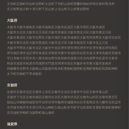
王寺町
広陵町
河合町
吉野町
大淀町
下市町
山添村
曽爾村
御杖村
明日香村
黒滝村
天川村
野迫川村
十津川村
下北山村
上北山村
川上村
東吉野村
大阪府
大阪市
大阪市都島区
大阪市福島区
大阪市此花区
大阪市西区
大阪市港区
大阪市大正区
大阪市天王寺区
大阪市浪速区
大阪市西淀川区
大阪市東淀川区
大阪市東成区
大阪市生野区
大阪市旭区
大阪市城東区
大阪市阿倍野区
大阪市住吉区
大阪市東住吉区
大阪市西成区
大阪市淀川区
大阪市鶴見区
大阪市住之江区
大阪市平野区
大阪市北区
大阪市中央区
堺市
堺市堺区
堺市中区
堺市東区
堺市西区
堺市南区
堺市北区
堺市美原区
岸和田市
豊中市
池田市
吹田市
泉大津市
高槻市
貝塚市
守口市
枚方市
茨木市
八尾市
泉佐野市
富田林市
寝屋川市
河内長野市
松原市
大東市
和泉市
箕面市
柏原市
羽曳野市
門真市
摂津市
高石市
藤井寺市
東大阪市
泉南市
四條畷市
交野市
大阪狭山市
阪南市
島本町
豊能町
能勢町
忠岡町
熊取町
田尻町
岬町
太子町
河南町
千早赤阪村
京都府
京都市
京都市北区
京都市上京区
京都市左京区
京都市中京区
京都市東山区
京都市下京区
京都市南区
京都市右京区
京都市伏見区
京都市山科区
京都市西京区
福知山市
舞鶴市
綾部市
宇治市
宮津市
亀岡市
城陽市
向日市
長岡京市
八幡市
京田辺市
京丹後市
南丹市
木津川市
大山崎町
久御山町
井手町
宇治田原町
笠置町
和束町
精華町
京丹波町
伊根町
与謝野町
南山城村
滋賀県