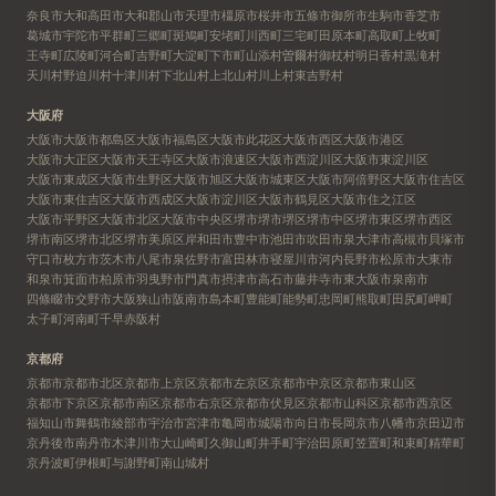
奈良市
大和高田市
大和郡山市
天理市
橿原市
桜井市
五條市
御所市
生駒市
香芝市
葛城市
宇陀市
平群町
三郷町
斑鳩町
安堵町
川西町
三宅町
田原本町
高取町
上牧町
王寺町
広陵町
河合町
吉野町
大淀町
下市町
山添村
曽爾村
御杖村
明日香村
黒滝村
天川村
野迫川村
十津川村
下北山村
上北山村
川上村
東吉野村
大阪府
大阪市
大阪市都島区
大阪市福島区
大阪市此花区
大阪市西区
大阪市港区
大阪市大正区
大阪市天王寺区
大阪市浪速区
大阪市西淀川区
大阪市東淀川区
大阪市東成区
大阪市生野区
大阪市旭区
大阪市城東区
大阪市阿倍野区
大阪市住吉区
大阪市東住吉区
大阪市西成区
大阪市淀川区
大阪市鶴見区
大阪市住之江区
大阪市平野区
大阪市北区
大阪市中央区
堺市
堺市堺区
堺市中区
堺市東区
堺市西区
堺市南区
堺市北区
堺市美原区
岸和田市
豊中市
池田市
吹田市
泉大津市
高槻市
貝塚市
守口市
枚方市
茨木市
八尾市
泉佐野市
富田林市
寝屋川市
河内長野市
松原市
大東市
和泉市
箕面市
柏原市
羽曳野市
門真市
摂津市
高石市
藤井寺市
東大阪市
泉南市
四條畷市
交野市
大阪狭山市
阪南市
島本町
豊能町
能勢町
忠岡町
熊取町
田尻町
岬町
太子町
河南町
千早赤阪村
京都府
京都市
京都市北区
京都市上京区
京都市左京区
京都市中京区
京都市東山区
京都市下京区
京都市南区
京都市右京区
京都市伏見区
京都市山科区
京都市西京区
福知山市
舞鶴市
綾部市
宇治市
宮津市
亀岡市
城陽市
向日市
長岡京市
八幡市
京田辺市
京丹後市
南丹市
木津川市
大山崎町
久御山町
井手町
宇治田原町
笠置町
和束町
精華町
京丹波町
伊根町
与謝野町
南山城村