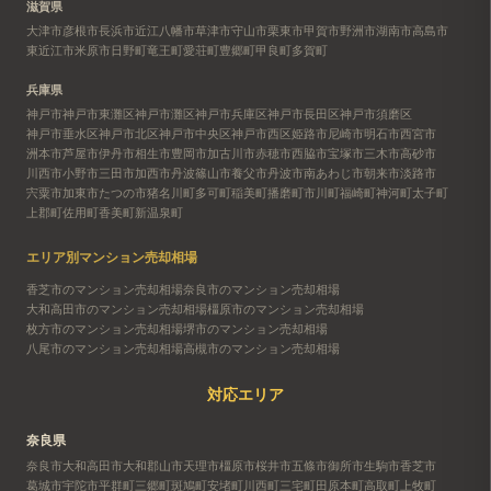
滋賀県
大津市
彦根市
長浜市
近江八幡市
草津市
守山市
栗東市
甲賀市
野洲市
湖南市
高島市
東近江市
米原市
日野町
竜王町
愛荘町
豊郷町
甲良町
多賀町
兵庫県
神戸市
神戸市東灘区
神戸市灘区
神戸市兵庫区
神戸市長田区
神戸市須磨区
神戸市垂水区
神戸市北区
神戸市中央区
神戸市西区
姫路市
尼崎市
明石市
西宮市
洲本市
芦屋市
伊丹市
相生市
豊岡市
加古川市
赤穂市
西脇市
宝塚市
三木市
高砂市
川西市
小野市
三田市
加西市
丹波篠山市
養父市
丹波市
南あわじ市
朝来市
淡路市
宍粟市
加東市
たつの市
猪名川町
多可町
稲美町
播磨町
市川町
福崎町
神河町
太子町
上郡町
佐用町
香美町
新温泉町
エリア別マンション売却相場
香芝市のマンション売却相場
奈良市のマンション売却相場
大和高田市のマンション売却相場
橿原市のマンション売却相場
枚方市のマンション売却相場
堺市のマンション売却相場
八尾市のマンション売却相場
高槻市のマンション売却相場
対応エリア
奈良県
奈良市
大和高田市
大和郡山市
天理市
橿原市
桜井市
五條市
御所市
生駒市
香芝市
葛城市
宇陀市
平群町
三郷町
斑鳩町
安堵町
川西町
三宅町
田原本町
高取町
上牧町