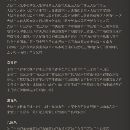
大阪市
大阪市都島区
大阪市福島区
大阪市此花区
大阪市西区
大阪市港区
大阪市大正区
大阪市天王寺区
大阪市浪速区
大阪市西淀川区
大阪市東淀川区
大阪市東成区
大阪市生野区
大阪市旭区
大阪市城東区
大阪市阿倍野区
大阪市住吉区
大阪市東住吉区
大阪市西成区
大阪市淀川区
大阪市鶴見区
大阪市住之江区
大阪市平野区
大阪市北区
大阪市中央区
堺市
堺市堺区
堺市中区
堺市東区
堺市西区
堺市南区
堺市北区
堺市美原区
岸和田市
豊中市
池田市
吹田市
泉大津市
高槻市
貝塚市
守口市
枚方市
茨木市
八尾市
泉佐野市
富田林市
寝屋川市
河内長野市
松原市
大東市
和泉市
箕面市
柏原市
羽曳野市
門真市
摂津市
高石市
藤井寺市
東大阪市
泉南市
四條畷市
交野市
大阪狭山市
阪南市
島本町
豊能町
能勢町
忠岡町
熊取町
田尻町
岬町
太子町
河南町
千早赤阪村
京都府
京都市
京都市北区
京都市上京区
京都市左京区
京都市中京区
京都市東山区
京都市下京区
京都市南区
京都市右京区
京都市伏見区
京都市山科区
京都市西京区
福知山市
舞鶴市
綾部市
宇治市
宮津市
亀岡市
城陽市
向日市
長岡京市
八幡市
京田辺市
京丹後市
南丹市
木津川市
大山崎町
久御山町
井手町
宇治田原町
笠置町
和束町
精華町
京丹波町
伊根町
与謝野町
南山城村
滋賀県
大津市
彦根市
長浜市
近江八幡市
草津市
守山市
栗東市
甲賀市
野洲市
湖南市
高島市
東近江市
米原市
日野町
竜王町
愛荘町
豊郷町
甲良町
多賀町
兵庫県
神戸市
神戸市東灘区
神戸市灘区
神戸市兵庫区
神戸市長田区
神戸市須磨区