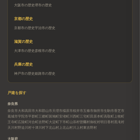
大阪市
の歴史
堺市
の歴史
京都
の歴史
京都市
の歴史
宇治市
の歴史
滋賀
の歴史
大津市
の歴史
彦根市
の歴史
兵庫
の歴史
神戸市
の歴史
姫路市
の歴史
戸建を探す
奈良県
奈良市
大和高田市
大和郡山市
天理市
橿原市
桜井市
五條市
御所市
生駒市
香芝市
葛城市
宇陀市
平群町
三郷町
斑鳩町
安堵町
川西町
三宅町
田原本町
高取町
上牧町
王寺町
広陵町
河合町
吉野町
大淀町
下市町
山添村
曽爾村
御杖村
明日香村
黒滝村
天川村
野迫川村
十津川村
下北山村
上北山村
川上村
東吉野村
大阪府