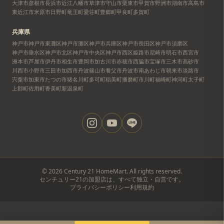
大津市
彦根市
長浜市
近江八幡市
草津市
守山市
栗東市
甲賀市
野洲市
湖南市
高島市
東近江市
米原市
日野町
竜王町
愛荘町
豊郷町
甲良町
多賀町
兵庫県
神戸市
神戸市東灘区
神戸市灘区
神戸市兵庫区
神戸市長田区
神戸市須磨区
神戸市垂水区
神戸市北区
神戸市中央区
神戸市西区
姫路市
尼崎市
明石市
西宮市
洲本市
芦屋市
伊丹市
相生市
豊岡市
加古川市
赤穂市
西脇市
宝塚市
三木市
高砂市
川西市
小野市
三田市
加西市
丹波篠山市
養父市
丹波市
南あわじ市
朝来市
淡路市
宍粟市
加東市
たつの市
猪名川町
多可町
稲美町
播磨町
市川町
福崎町
神河町
太子町
上郡町
佐用町
香美町
新温泉町
©
2026
Century 21 HomeMart. All rights reserved.
センチュリー21の加盟店は、すべて独立・自営です。
プライバシーポリシー
利用規約