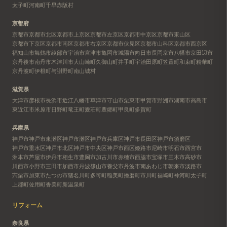
太子町
河南町
千早赤阪村
京都府
京都市
京都市北区
京都市上京区
京都市左京区
京都市中京区
京都市東山区
京都市下京区
京都市南区
京都市右京区
京都市伏見区
京都市山科区
京都市西京区
福知山市
舞鶴市
綾部市
宇治市
宮津市
亀岡市
城陽市
向日市
長岡京市
八幡市
京田辺市
京丹後市
南丹市
木津川市
大山崎町
久御山町
井手町
宇治田原町
笠置町
和束町
精華町
京丹波町
伊根町
与謝野町
南山城村
滋賀県
大津市
彦根市
長浜市
近江八幡市
草津市
守山市
栗東市
甲賀市
野洲市
湖南市
高島市
東近江市
米原市
日野町
竜王町
愛荘町
豊郷町
甲良町
多賀町
兵庫県
神戸市
神戸市東灘区
神戸市灘区
神戸市兵庫区
神戸市長田区
神戸市須磨区
神戸市垂水区
神戸市北区
神戸市中央区
神戸市西区
姫路市
尼崎市
明石市
西宮市
洲本市
芦屋市
伊丹市
相生市
豊岡市
加古川市
赤穂市
西脇市
宝塚市
三木市
高砂市
川西市
小野市
三田市
加西市
丹波篠山市
養父市
丹波市
南あわじ市
朝来市
淡路市
宍粟市
加東市
たつの市
猪名川町
多可町
稲美町
播磨町
市川町
福崎町
神河町
太子町
上郡町
佐用町
香美町
新温泉町
リフォーム
奈良県