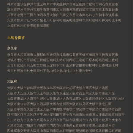
神戸市垂水区
神戸市北区
神戸市中央区
神戸市西区
姫路市
尼崎市
明石市
西宮市
洲本市
芦屋市
伊丹市
相生市
豊岡市
加古川市
赤穂市
西脇市
宝塚市
三木市
高砂市
川西市
小野市
三田市
加西市
丹波篠山市
養父市
丹波市
南あわじ市
朝来市
淡路市
宍粟市
加東市
たつの市
猪名川町
多可町
稲美町
播磨町
市川町
福崎町
神河町
太子町
上郡町
佐用町
香美町
新温泉町
土地を探す
奈良県
奈良市
大和高田市
大和郡山市
天理市
橿原市
桜井市
五條市
御所市
生駒市
香芝市
葛城市
宇陀市
平群町
三郷町
斑鳩町
安堵町
川西町
三宅町
田原本町
高取町
上牧町
王寺町
広陵町
河合町
吉野町
大淀町
下市町
山添村
曽爾村
御杖村
明日香村
黒滝村
天川村
野迫川村
十津川村
下北山村
上北山村
川上村
東吉野村
大阪府
大阪市
大阪市都島区
大阪市福島区
大阪市此花区
大阪市西区
大阪市港区
大阪市大正区
大阪市天王寺区
大阪市浪速区
大阪市西淀川区
大阪市東淀川区
大阪市東成区
大阪市生野区
大阪市旭区
大阪市城東区
大阪市阿倍野区
大阪市住吉区
大阪市東住吉区
大阪市西成区
大阪市淀川区
大阪市鶴見区
大阪市住之江区
大阪市平野区
大阪市北区
大阪市中央区
堺市
堺市堺区
堺市中区
堺市東区
堺市西区
堺市南区
堺市北区
堺市美原区
岸和田市
豊中市
池田市
吹田市
泉大津市
高槻市
貝塚市
守口市
枚方市
茨木市
八尾市
泉佐野市
富田林市
寝屋川市
河内長野市
松原市
大東市
和泉市
箕面市
柏原市
羽曳野市
門真市
摂津市
高石市
藤井寺市
東大阪市
泉南市
四條畷市
交野市
大阪狭山市
阪南市
島本町
豊能町
能勢町
忠岡町
熊取町
田尻町
岬町