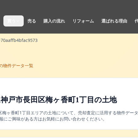
買う
売る
購入の流れ
リフォーム
選ばれる理由
-70aaffb4bfac9573
の物件データ一覧
神戸市長田区梅ヶ香町1丁目
の
土地
区
梅ヶ香町1丁目
エリアの
土地
について、売却査定に活用する物件デー
情報にご興味がある方はお気軽にお問い合わせください。