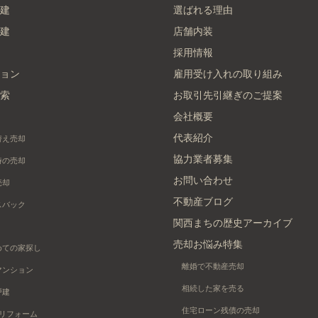
建
選ばれる理由
建
店舗内装
採用情報
ョン
雇用受け入れの取り組み
索
お取引先引継ぎのご提案
会社概要
代表紹介
替え売却
協力業者募集
時の売却
お問い合わせ
売却
不動産ブログ
スバック
関西まちの歴史アーカイブ
売却お悩み特集
めての家探し
離婚で不動産売却
マンション
相続した家を売る
戸建
住宅ローン残債の売却
+リフォーム