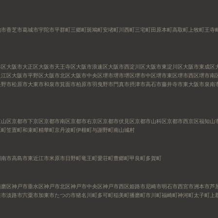
駒市
香芝市
葛城市
宇陀市
平群町
三郷町
斑鳩町
安堵町
川西町
三宅町
田原本町
高取町
上牧町
王寺
港区
大阪市大正区
大阪市天王寺区
大阪市浪速区
大阪市西淀川区
大阪市東淀川区
大阪市東成区
之江区
大阪市平野区
大阪市北区
大阪市中央区
堺市
堺市堺区
堺市中区
堺市東区
堺市西区
堺市南
長野市
松原市
大東市
和泉市
箕面市
柏原市
羽曳野市
門真市
摂津市
高石市
藤井寺市
東大阪市
泉南
東山区
京都市下京区
京都市南区
京都市右京区
京都市伏見区
京都市山科区
京都市西京区
福知山
原町
笠置町
和束町
精華町
京丹波町
伊根町
与謝野町
南山城村
湖南市
高島市
東近江市
米原市
日野町
竜王町
愛荘町
豊郷町
甲良町
多賀町
須磨区
神戸市垂水区
神戸市北区
神戸市中央区
神戸市西区
姫路市
尼崎市
明石市
西宮市
洲本市
芦
来市
淡路市
宍粟市
加東市
たつの市
猪名川町
多可町
稲美町
播磨町
市川町
福崎町
神河町
太子町
上