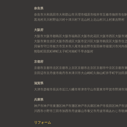
奈良県
奈良市
大和高田市
大和郡山市
天理市
橿原市
桜井市
五條市
御所市
生
黒滝村
天川村
野迫川村
十津川村
下北山村
上北山村
川上村
東吉野村
大阪府
大阪市
大阪市都島区
大阪市福島区
大阪市此花区
大阪市西区
大阪市
大阪市東住吉区
大阪市西成区
大阪市淀川区
大阪市鶴見区
大阪市住
貝塚市
守口市
枚方市
茨木市
八尾市
泉佐野市
富田林市
寝屋川市
河内
熊取町
田尻町
岬町
太子町
河南町
千早赤阪村
京都府
京都市
京都市北区
京都市上京区
京都市左京区
京都市中京区
京都市
京田辺市
京丹後市
南丹市
木津川市
大山崎町
久御山町
井手町
宇治田
滋賀県
大津市
彦根市
長浜市
近江八幡市
草津市
守山市
栗東市
甲賀市
野洲市
兵庫県
神戸市
神戸市東灘区
神戸市灘区
神戸市兵庫区
神戸市長田区
神戸市
川西市
小野市
三田市
加西市
丹波篠山市
養父市
丹波市
南あわじ市
朝
リフォーム