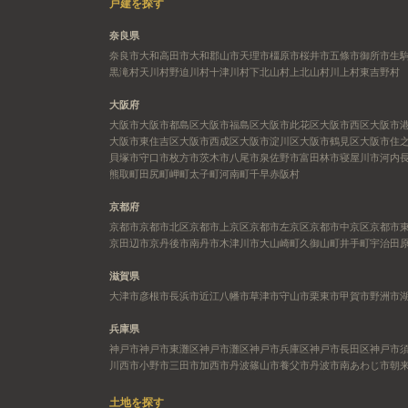
戸建を探す
奈良県
奈良市
大和高田市
大和郡山市
天理市
橿原市
桜井市
五條市
御所市
生
黒滝村
天川村
野迫川村
十津川村
下北山村
上北山村
川上村
東吉野村
大阪府
大阪市
大阪市都島区
大阪市福島区
大阪市此花区
大阪市西区
大阪市
大阪市東住吉区
大阪市西成区
大阪市淀川区
大阪市鶴見区
大阪市住
貝塚市
守口市
枚方市
茨木市
八尾市
泉佐野市
富田林市
寝屋川市
河内
熊取町
田尻町
岬町
太子町
河南町
千早赤阪村
京都府
京都市
京都市北区
京都市上京区
京都市左京区
京都市中京区
京都市
京田辺市
京丹後市
南丹市
木津川市
大山崎町
久御山町
井手町
宇治田
滋賀県
大津市
彦根市
長浜市
近江八幡市
草津市
守山市
栗東市
甲賀市
野洲市
兵庫県
神戸市
神戸市東灘区
神戸市灘区
神戸市兵庫区
神戸市長田区
神戸市
川西市
小野市
三田市
加西市
丹波篠山市
養父市
丹波市
南あわじ市
朝
土地を探す