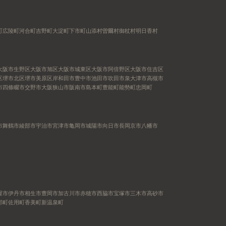
町
広陵町
河合町
吉野町
大淀町
下市町
山添村
曽爾村
御杖村
明日香村
大阪市生野区
大阪市旭区
大阪市城東区
大阪市阿倍野区
大阪市住吉区
区
堺市北区
堺市美原区
岸和田市
豊中市
池田市
吹田市
泉大津市
高槻市
市
四條畷市
交野市
大阪狭山市
阪南市
島本町
豊能町
能勢町
忠岡町
市
舞鶴市
綾部市
宇治市
宮津市
亀岡市
城陽市
向日市
長岡京市
八幡市
屋市
伊丹市
相生市
豊岡市
加古川市
赤穂市
西脇市
宝塚市
三木市
高砂市
郡町
佐用町
香美町
新温泉町