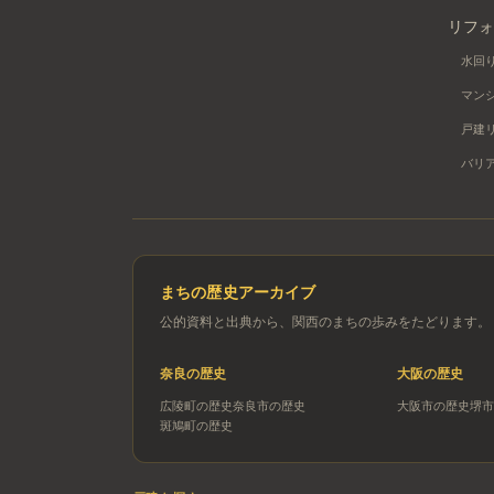
リフォ
水回
マン
戸建
バリ
まちの歴史アーカイブ
公的資料と出典から、関西のまちの歩みをたどります。
奈良
の歴史
大阪
の歴史
広陵町
の歴史
奈良市
の歴史
大阪市
の歴史
堺市
斑鳩町
の歴史