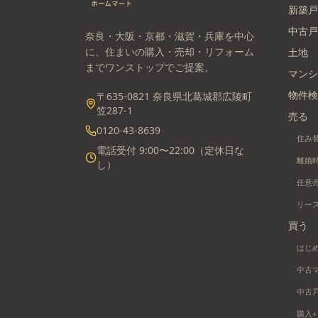
新築戸
中古戸
奈良・大阪・京都・滋賀・兵庫を中心
に、住まいの購入・売却・リフォーム
土地
までワンストップでご提案。
マンシ
物件検
〒635-0821 奈良県北葛城郡広陵町
笠287-1
売る
0120-43-8639
住み
電話受付 9:00〜22:00（定休日な
離婚
し）
任意
リー
買う
はじ
中古
中古
購入