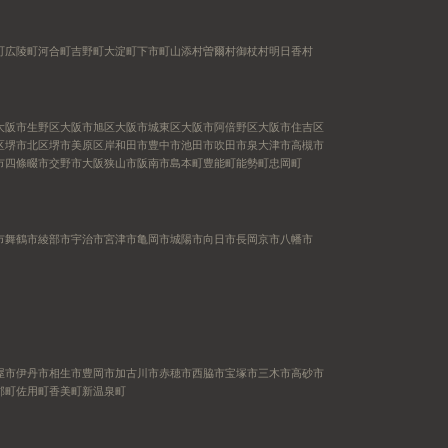
町
広陵町
河合町
吉野町
大淀町
下市町
山添村
曽爾村
御杖村
明日香村
大阪市生野区
大阪市旭区
大阪市城東区
大阪市阿倍野区
大阪市住吉区
区
堺市北区
堺市美原区
岸和田市
豊中市
池田市
吹田市
泉大津市
高槻市
市
四條畷市
交野市
大阪狭山市
阪南市
島本町
豊能町
能勢町
忠岡町
市
舞鶴市
綾部市
宇治市
宮津市
亀岡市
城陽市
向日市
長岡京市
八幡市
屋市
伊丹市
相生市
豊岡市
加古川市
赤穂市
西脇市
宝塚市
三木市
高砂市
郡町
佐用町
香美町
新温泉町