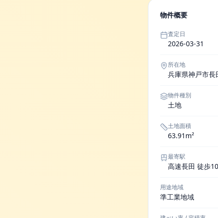
物件概要
査定日
2026-03-31
所在地
兵庫県神戸市長
物件種別
土地
土地面積
63.91m²
最寄駅
高速長田 徒歩1
用途地域
準工業地域
建ぺい率 / 容積率