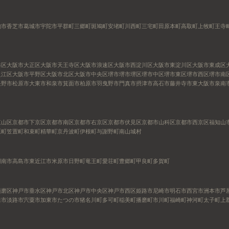
駒市
香芝市
葛城市
宇陀市
平群町
三郷町
斑鳩町
安堵町
川西町
三宅町
田原本町
高取町
上牧町
王寺
港区
大阪市大正区
大阪市天王寺区
大阪市浪速区
大阪市西淀川区
大阪市東淀川区
大阪市東成区
之江区
大阪市平野区
大阪市北区
大阪市中央区
堺市
堺市堺区
堺市中区
堺市東区
堺市西区
堺市南
長野市
松原市
大東市
和泉市
箕面市
柏原市
羽曳野市
門真市
摂津市
高石市
藤井寺市
東大阪市
泉南
東山区
京都市下京区
京都市南区
京都市右京区
京都市伏見区
京都市山科区
京都市西京区
福知山
原町
笠置町
和束町
精華町
京丹波町
伊根町
与謝野町
南山城村
湖南市
高島市
東近江市
米原市
日野町
竜王町
愛荘町
豊郷町
甲良町
多賀町
須磨区
神戸市垂水区
神戸市北区
神戸市中央区
神戸市西区
姫路市
尼崎市
明石市
西宮市
洲本市
芦
来市
淡路市
宍粟市
加東市
たつの市
猪名川町
多可町
稲美町
播磨町
市川町
福崎町
神河町
太子町
上