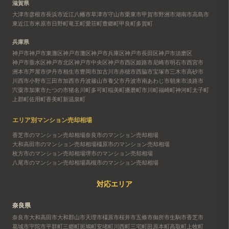
滋賀県
大津市
彦根市
長浜市
近江八幡市
草津市
守山市
栗東市
甲賀市
野洲市
湖南市
高島市
東近江市
米原市
日野町
竜王町
愛荘町
豊郷町
甲良町
多賀町
兵庫県
神戸市
神戸市東灘区
神戸市灘区
神戸市兵庫区
神戸市長田区
神戸市須磨区
神戸市垂水区
神戸市北区
神戸市中央区
神戸市西区
姫路市
尼崎市
明石市
西宮市
洲本市
芦屋市
伊丹市
相生市
豊岡市
加古川市
赤穂市
西脇市
宝塚市
三木市
高砂市
川西市
小野市
三田市
加西市
丹波篠山市
養父市
丹波市
南あわじ市
朝来市
淡路市
宍粟市
加東市
たつの市
猪名川町
多可町
稲美町
播磨町
市川町
福崎町
神河町
太子町
上郡町
佐用町
香美町
新温泉町
エリア別マンション売却相場
香芝市のマンション売却相場
奈良市のマンション売却相場
大和高田市のマンション売却相場
橿原市のマンション売却相場
枚方市のマンション売却相場
堺市のマンション売却相場
八尾市のマンション売却相場
高槻市のマンション売却相場
対応エリア
奈良県
奈良市
大和高田市
大和郡山市
天理市
橿原市
桜井市
五條市
御所市
生駒市
香芝市
葛城市
宇陀市
平群町
三郷町
斑鳩町
安堵町
川西町
三宅町
田原本町
高取町
上牧町