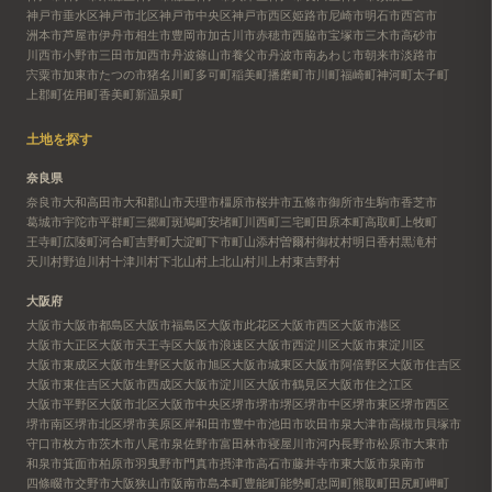
神戸市垂水区
神戸市北区
神戸市中央区
神戸市西区
姫路市
尼崎市
明石市
西宮市
洲本市
芦屋市
伊丹市
相生市
豊岡市
加古川市
赤穂市
西脇市
宝塚市
三木市
高砂市
川西市
小野市
三田市
加西市
丹波篠山市
養父市
丹波市
南あわじ市
朝来市
淡路市
宍粟市
加東市
たつの市
猪名川町
多可町
稲美町
播磨町
市川町
福崎町
神河町
太子町
上郡町
佐用町
香美町
新温泉町
土地を探す
奈良県
奈良市
大和高田市
大和郡山市
天理市
橿原市
桜井市
五條市
御所市
生駒市
香芝市
葛城市
宇陀市
平群町
三郷町
斑鳩町
安堵町
川西町
三宅町
田原本町
高取町
上牧町
王寺町
広陵町
河合町
吉野町
大淀町
下市町
山添村
曽爾村
御杖村
明日香村
黒滝村
天川村
野迫川村
十津川村
下北山村
上北山村
川上村
東吉野村
大阪府
大阪市
大阪市都島区
大阪市福島区
大阪市此花区
大阪市西区
大阪市港区
大阪市大正区
大阪市天王寺区
大阪市浪速区
大阪市西淀川区
大阪市東淀川区
大阪市東成区
大阪市生野区
大阪市旭区
大阪市城東区
大阪市阿倍野区
大阪市住吉区
大阪市東住吉区
大阪市西成区
大阪市淀川区
大阪市鶴見区
大阪市住之江区
大阪市平野区
大阪市北区
大阪市中央区
堺市
堺市堺区
堺市中区
堺市東区
堺市西区
堺市南区
堺市北区
堺市美原区
岸和田市
豊中市
池田市
吹田市
泉大津市
高槻市
貝塚市
守口市
枚方市
茨木市
八尾市
泉佐野市
富田林市
寝屋川市
河内長野市
松原市
大東市
和泉市
箕面市
柏原市
羽曳野市
門真市
摂津市
高石市
藤井寺市
東大阪市
泉南市
四條畷市
交野市
大阪狭山市
阪南市
島本町
豊能町
能勢町
忠岡町
熊取町
田尻町
岬町