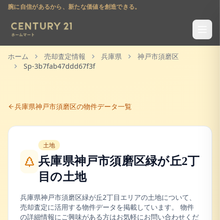
腕に自信があるから、新たな価値を創造できる。
ホーム
売却査定情報
兵庫県
神戸市須磨区
Sp-3b7fab47ddd67f3f
兵庫県
神戸市須磨区
の物件データ一覧
土地
兵庫県神戸市須磨区緑が丘2丁
目
の
土地
兵庫県
神戸市須磨区
緑が丘2丁目
エリアの
土地
について、
売却査定に活用する物件データを掲載しています。 物件
の詳細情報にご興味がある方はお気軽にお問い合わせくだ