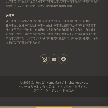
大津市
彦根市
長浜市
近江八幡市
草津市
守山市
栗東市
甲賀市
野洲市
湖南市
高島市
東近江市
米原市
日野町
竜王町
愛荘町
豊郷町
甲良町
多賀町
兵庫県
神戸市
神戸市東灘区
神戸市灘区
神戸市兵庫区
神戸市長田区
神戸市須磨区
神戸市垂水区
神戸市北区
神戸市中央区
神戸市西区
姫路市
尼崎市
明石市
西宮市
洲本市
芦屋市
伊丹市
相生市
豊岡市
加古川市
赤穂市
西脇市
宝塚市
三木市
高砂市
川西市
小野市
三田市
加西市
丹波篠山市
養父市
丹波市
南あわじ市
朝来市
淡路市
宍粟市
加東市
たつの市
猪名川町
多可町
稲美町
播磨町
市川町
福崎町
神河町
太子町
上郡町
佐用町
香美町
新温泉町
©
2026
Century 21 HomeMart. All rights reserved.
センチュリー21の加盟店は、すべて独立・自営です。
プライバシーポリシー
利用規約