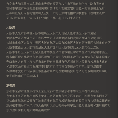
奈良市
大和高田市
大和郡山市
天理市
橿原市
桜井市
五條市
御所市
生駒市
香芝市
葛城市
宇陀市
平群町
三郷町
斑鳩町
安堵町
川西町
三宅町
田原本町
高取町
上牧町
王寺町
広陵町
河合町
吉野町
大淀町
下市町
山添村
曽爾村
御杖村
明日香村
黒滝村
天川村
野迫川村
十津川村
下北山村
上北山村
川上村
東吉野村
大阪府
大阪市
大阪市都島区
大阪市福島区
大阪市此花区
大阪市西区
大阪市港区
大阪市大正区
大阪市天王寺区
大阪市浪速区
大阪市西淀川区
大阪市東淀川区
大阪市東成区
大阪市生野区
大阪市旭区
大阪市城東区
大阪市阿倍野区
大阪市住吉区
大阪市東住吉区
大阪市西成区
大阪市淀川区
大阪市鶴見区
大阪市住之江区
大阪市平野区
大阪市北区
大阪市中央区
堺市
堺市堺区
堺市中区
堺市東区
堺市西区
堺市南区
堺市北区
堺市美原区
岸和田市
豊中市
池田市
吹田市
泉大津市
高槻市
貝塚市
守口市
枚方市
茨木市
八尾市
泉佐野市
富田林市
寝屋川市
河内長野市
松原市
大東市
和泉市
箕面市
柏原市
羽曳野市
門真市
摂津市
高石市
藤井寺市
東大阪市
泉南市
四條畷市
交野市
大阪狭山市
阪南市
島本町
豊能町
能勢町
忠岡町
熊取町
田尻町
岬町
太子町
河南町
千早赤阪村
京都府
京都市
京都市北区
京都市上京区
京都市左京区
京都市中京区
京都市東山区
京都市下京区
京都市南区
京都市右京区
京都市伏見区
京都市山科区
京都市西京区
福知山市
舞鶴市
綾部市
宇治市
宮津市
亀岡市
城陽市
向日市
長岡京市
八幡市
京田辺市
京丹後市
南丹市
木津川市
大山崎町
久御山町
井手町
宇治田原町
笠置町
和束町
精華町
京丹波町
伊根町
与謝野町
南山城村