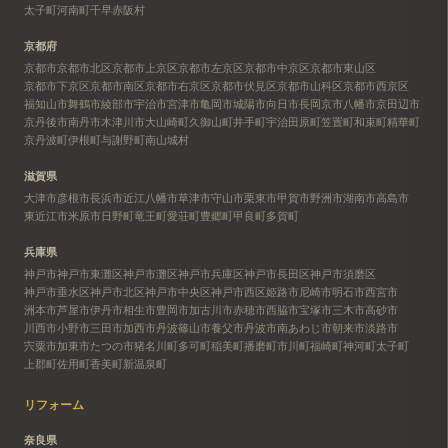
太子町
河南町
千早赤阪村
京都府
京都市
京都市北区
京都市上京区
京都市左京区
京都市中京区
京都市東山区
京都市下京区
京都市南区
京都市右京区
京都市伏見区
京都市山科区
京都市西京区
福知山市
舞鶴市
綾部市
宇治市
宮津市
亀岡市
城陽市
向日市
長岡京市
八幡市
京田辺市
京丹後市
南丹市
木津川市
大山崎町
久御山町
井手町
宇治田原町
笠置町
和束町
精華町
京丹波町
伊根町
与謝野町
南山城村
滋賀県
大津市
彦根市
長浜市
近江八幡市
草津市
守山市
栗東市
甲賀市
野洲市
湖南市
高島市
東近江市
米原市
日野町
竜王町
愛荘町
豊郷町
甲良町
多賀町
兵庫県
神戸市
神戸市東灘区
神戸市灘区
神戸市兵庫区
神戸市長田区
神戸市須磨区
神戸市垂水区
神戸市北区
神戸市中央区
神戸市西区
姫路市
尼崎市
明石市
西宮市
洲本市
芦屋市
伊丹市
相生市
豊岡市
加古川市
赤穂市
西脇市
宝塚市
三木市
高砂市
川西市
小野市
三田市
加西市
丹波篠山市
養父市
丹波市
南あわじ市
朝来市
淡路市
宍粟市
加東市
たつの市
猪名川町
多可町
稲美町
播磨町
市川町
福崎町
神河町
太子町
上郡町
佐用町
香美町
新温泉町
リフォーム
奈良県