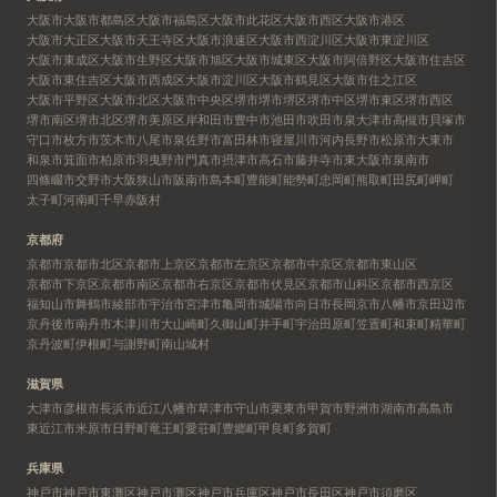
大阪市
大阪市都島区
大阪市福島区
大阪市此花区
大阪市西区
大阪市港区
大阪市大正区
大阪市天王寺区
大阪市浪速区
大阪市西淀川区
大阪市東淀川区
大阪市東成区
大阪市生野区
大阪市旭区
大阪市城東区
大阪市阿倍野区
大阪市住吉区
大阪市東住吉区
大阪市西成区
大阪市淀川区
大阪市鶴見区
大阪市住之江区
大阪市平野区
大阪市北区
大阪市中央区
堺市
堺市堺区
堺市中区
堺市東区
堺市西区
堺市南区
堺市北区
堺市美原区
岸和田市
豊中市
池田市
吹田市
泉大津市
高槻市
貝塚市
守口市
枚方市
茨木市
八尾市
泉佐野市
富田林市
寝屋川市
河内長野市
松原市
大東市
和泉市
箕面市
柏原市
羽曳野市
門真市
摂津市
高石市
藤井寺市
東大阪市
泉南市
四條畷市
交野市
大阪狭山市
阪南市
島本町
豊能町
能勢町
忠岡町
熊取町
田尻町
岬町
太子町
河南町
千早赤阪村
京都府
京都市
京都市北区
京都市上京区
京都市左京区
京都市中京区
京都市東山区
京都市下京区
京都市南区
京都市右京区
京都市伏見区
京都市山科区
京都市西京区
福知山市
舞鶴市
綾部市
宇治市
宮津市
亀岡市
城陽市
向日市
長岡京市
八幡市
京田辺市
京丹後市
南丹市
木津川市
大山崎町
久御山町
井手町
宇治田原町
笠置町
和束町
精華町
京丹波町
伊根町
与謝野町
南山城村
滋賀県
大津市
彦根市
長浜市
近江八幡市
草津市
守山市
栗東市
甲賀市
野洲市
湖南市
高島市
東近江市
米原市
日野町
竜王町
愛荘町
豊郷町
甲良町
多賀町
兵庫県
神戸市
神戸市東灘区
神戸市灘区
神戸市兵庫区
神戸市長田区
神戸市須磨区