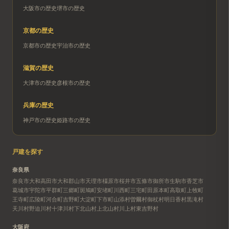
大阪市
の歴史
堺市
の歴史
京都
の歴史
京都市
の歴史
宇治市
の歴史
滋賀
の歴史
大津市
の歴史
彦根市
の歴史
兵庫
の歴史
神戸市
の歴史
姫路市
の歴史
戸建を探す
奈良県
奈良市
大和高田市
大和郡山市
天理市
橿原市
桜井市
五條市
御所市
生駒市
香芝市
葛城市
宇陀市
平群町
三郷町
斑鳩町
安堵町
川西町
三宅町
田原本町
高取町
上牧町
王寺町
広陵町
河合町
吉野町
大淀町
下市町
山添村
曽爾村
御杖村
明日香村
黒滝村
天川村
野迫川村
十津川村
下北山村
上北山村
川上村
東吉野村
大阪府