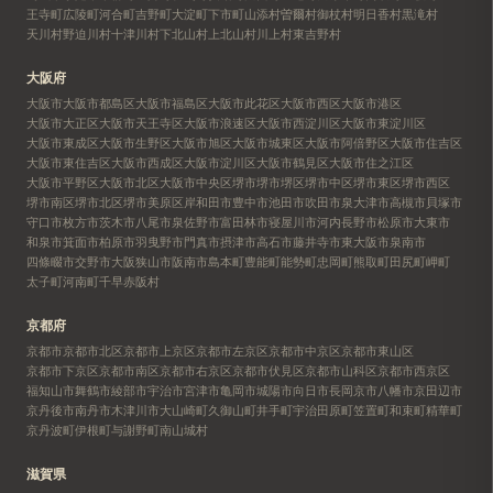
王寺町
広陵町
河合町
吉野町
大淀町
下市町
山添村
曽爾村
御杖村
明日香村
黒滝村
天川村
野迫川村
十津川村
下北山村
上北山村
川上村
東吉野村
大阪府
大阪市
大阪市都島区
大阪市福島区
大阪市此花区
大阪市西区
大阪市港区
大阪市大正区
大阪市天王寺区
大阪市浪速区
大阪市西淀川区
大阪市東淀川区
大阪市東成区
大阪市生野区
大阪市旭区
大阪市城東区
大阪市阿倍野区
大阪市住吉区
大阪市東住吉区
大阪市西成区
大阪市淀川区
大阪市鶴見区
大阪市住之江区
大阪市平野区
大阪市北区
大阪市中央区
堺市
堺市堺区
堺市中区
堺市東区
堺市西区
堺市南区
堺市北区
堺市美原区
岸和田市
豊中市
池田市
吹田市
泉大津市
高槻市
貝塚市
守口市
枚方市
茨木市
八尾市
泉佐野市
富田林市
寝屋川市
河内長野市
松原市
大東市
和泉市
箕面市
柏原市
羽曳野市
門真市
摂津市
高石市
藤井寺市
東大阪市
泉南市
四條畷市
交野市
大阪狭山市
阪南市
島本町
豊能町
能勢町
忠岡町
熊取町
田尻町
岬町
太子町
河南町
千早赤阪村
京都府
京都市
京都市北区
京都市上京区
京都市左京区
京都市中京区
京都市東山区
京都市下京区
京都市南区
京都市右京区
京都市伏見区
京都市山科区
京都市西京区
福知山市
舞鶴市
綾部市
宇治市
宮津市
亀岡市
城陽市
向日市
長岡京市
八幡市
京田辺市
京丹後市
南丹市
木津川市
大山崎町
久御山町
井手町
宇治田原町
笠置町
和束町
精華町
京丹波町
伊根町
与謝野町
南山城村
滋賀県