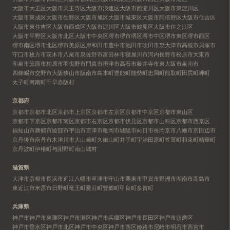
大阪市大正区
大阪市天王寺区
大阪市浪速区
大阪市西淀川区
大阪市東淀川区
大阪市東成区
大阪市生野区
大阪市旭区
大阪市城東区
大阪市阿倍野区
大阪市住吉区
大阪市東住吉区
大阪市西成区
大阪市淀川区
大阪市鶴見区
大阪市住之江区
大阪市平野区
大阪市北区
大阪市中央区
堺市
堺市堺区
堺市中区
堺市東区
堺市西区
堺市南区
堺市北区
堺市美原区
岸和田市
豊中市
池田市
吹田市
泉大津市
高槻市
貝塚市
守口市
枚方市
茨木市
八尾市
泉佐野市
富田林市
寝屋川市
河内長野市
松原市
大東市
和泉市
箕面市
柏原市
羽曳野市
門真市
摂津市
高石市
藤井寺市
東大阪市
泉南市
四條畷市
交野市
大阪狭山市
阪南市
島本町
豊能町
能勢町
忠岡町
熊取町
田尻町
岬町
太子町
河南町
千早赤阪村
京都府
京都市
京都市北区
京都市上京区
京都市左京区
京都市中京区
京都市東山区
京都市下京区
京都市南区
京都市右京区
京都市伏見区
京都市山科区
京都市西京区
福知山市
舞鶴市
綾部市
宇治市
宮津市
亀岡市
城陽市
向日市
長岡京市
八幡市
京田辺市
京丹後市
南丹市
木津川市
大山崎町
久御山町
井手町
宇治田原町
笠置町
和束町
精華町
京丹波町
伊根町
与謝野町
南山城村
滋賀県
大津市
彦根市
長浜市
近江八幡市
草津市
守山市
栗東市
甲賀市
野洲市
湖南市
高島市
東近江市
米原市
日野町
竜王町
愛荘町
豊郷町
甲良町
多賀町
兵庫県
神戸市
神戸市東灘区
神戸市灘区
神戸市兵庫区
神戸市長田区
神戸市須磨区
神戸市垂水区
神戸市北区
神戸市中央区
神戸市西区
姫路市
尼崎市
明石市
西宮市