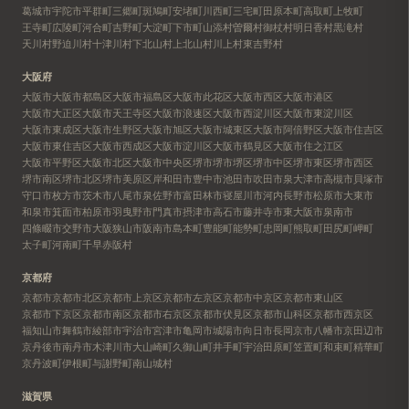
葛城市
宇陀市
平群町
三郷町
斑鳩町
安堵町
川西町
三宅町
田原本町
高取町
上牧町
王寺町
広陵町
河合町
吉野町
大淀町
下市町
山添村
曽爾村
御杖村
明日香村
黒滝村
天川村
野迫川村
十津川村
下北山村
上北山村
川上村
東吉野村
大阪府
大阪市
大阪市都島区
大阪市福島区
大阪市此花区
大阪市西区
大阪市港区
大阪市大正区
大阪市天王寺区
大阪市浪速区
大阪市西淀川区
大阪市東淀川区
大阪市東成区
大阪市生野区
大阪市旭区
大阪市城東区
大阪市阿倍野区
大阪市住吉区
大阪市東住吉区
大阪市西成区
大阪市淀川区
大阪市鶴見区
大阪市住之江区
大阪市平野区
大阪市北区
大阪市中央区
堺市
堺市堺区
堺市中区
堺市東区
堺市西区
堺市南区
堺市北区
堺市美原区
岸和田市
豊中市
池田市
吹田市
泉大津市
高槻市
貝塚市
守口市
枚方市
茨木市
八尾市
泉佐野市
富田林市
寝屋川市
河内長野市
松原市
大東市
和泉市
箕面市
柏原市
羽曳野市
門真市
摂津市
高石市
藤井寺市
東大阪市
泉南市
四條畷市
交野市
大阪狭山市
阪南市
島本町
豊能町
能勢町
忠岡町
熊取町
田尻町
岬町
太子町
河南町
千早赤阪村
京都府
京都市
京都市北区
京都市上京区
京都市左京区
京都市中京区
京都市東山区
京都市下京区
京都市南区
京都市右京区
京都市伏見区
京都市山科区
京都市西京区
福知山市
舞鶴市
綾部市
宇治市
宮津市
亀岡市
城陽市
向日市
長岡京市
八幡市
京田辺市
京丹後市
南丹市
木津川市
大山崎町
久御山町
井手町
宇治田原町
笠置町
和束町
精華町
京丹波町
伊根町
与謝野町
南山城村
滋賀県