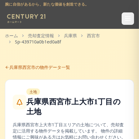
腕に自信があるから、新たな価値を創造できる。
ホーム
売却査定情報
兵庫県
西宮市
Sp-439710a0b1ed0a8f
兵庫県
西宮市
の物件データ一覧
土地
兵庫県西宮市上大市1丁目
の
土地
兵庫県
西宮市
上大市1丁目
エリアの
土地
について、売却査
定に活用する物件データを掲載しています。 物件の詳細
情報にご興味がある方はお気軽にお問い合わせください。