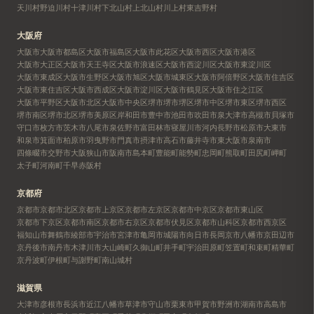
天川村
野迫川村
十津川村
下北山村
上北山村
川上村
東吉野村
大阪府
大阪市
大阪市都島区
大阪市福島区
大阪市此花区
大阪市西区
大阪市港区
大阪市大正区
大阪市天王寺区
大阪市浪速区
大阪市西淀川区
大阪市東淀川区
大阪市東成区
大阪市生野区
大阪市旭区
大阪市城東区
大阪市阿倍野区
大阪市住吉区
大阪市東住吉区
大阪市西成区
大阪市淀川区
大阪市鶴見区
大阪市住之江区
大阪市平野区
大阪市北区
大阪市中央区
堺市
堺市堺区
堺市中区
堺市東区
堺市西区
堺市南区
堺市北区
堺市美原区
岸和田市
豊中市
池田市
吹田市
泉大津市
高槻市
貝塚市
守口市
枚方市
茨木市
八尾市
泉佐野市
富田林市
寝屋川市
河内長野市
松原市
大東市
和泉市
箕面市
柏原市
羽曳野市
門真市
摂津市
高石市
藤井寺市
東大阪市
泉南市
四條畷市
交野市
大阪狭山市
阪南市
島本町
豊能町
能勢町
忠岡町
熊取町
田尻町
岬町
太子町
河南町
千早赤阪村
京都府
京都市
京都市北区
京都市上京区
京都市左京区
京都市中京区
京都市東山区
京都市下京区
京都市南区
京都市右京区
京都市伏見区
京都市山科区
京都市西京区
福知山市
舞鶴市
綾部市
宇治市
宮津市
亀岡市
城陽市
向日市
長岡京市
八幡市
京田辺市
京丹後市
南丹市
木津川市
大山崎町
久御山町
井手町
宇治田原町
笠置町
和束町
精華町
京丹波町
伊根町
与謝野町
南山城村
滋賀県
大津市
彦根市
長浜市
近江八幡市
草津市
守山市
栗東市
甲賀市
野洲市
湖南市
高島市