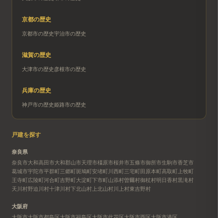
京都
の歴史
京都市
の歴史
宇治市
の歴史
滋賀
の歴史
大津市
の歴史
彦根市
の歴史
兵庫
の歴史
神戸市
の歴史
姫路市
の歴史
戸建を探す
奈良県
奈良市
大和高田市
大和郡山市
天理市
橿原市
桜井市
五條市
御所市
生駒市
香芝市
葛城市
宇陀市
平群町
三郷町
斑鳩町
安堵町
川西町
三宅町
田原本町
高取町
上牧町
王寺町
広陵町
河合町
吉野町
大淀町
下市町
山添村
曽爾村
御杖村
明日香村
黒滝村
天川村
野迫川村
十津川村
下北山村
上北山村
川上村
東吉野村
大阪府
大阪市
大阪市都島区
大阪市福島区
大阪市此花区
大阪市西区
大阪市港区