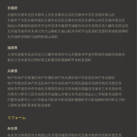
京都府
京都市
京都市北区
京都市上京区
京都市左京区
京都市中京区
京都市東山区
京都市下京区
京都市南区
京都市右京区
京都市伏見区
京都市山科区
京都市西京区
福知山市
舞鶴市
綾部市
宇治市
宮津市
亀岡市
城陽市
向日市
長岡京市
八幡市
京田辺市
京丹後市
南丹市
木津川市
大山崎町
久御山町
井手町
宇治田原町
笠置町
和束町
精華町
京丹波町
伊根町
与謝野町
南山城村
滋賀県
大津市
彦根市
長浜市
近江八幡市
草津市
守山市
栗東市
甲賀市
野洲市
湖南市
高島市
東近江市
米原市
日野町
竜王町
愛荘町
豊郷町
甲良町
多賀町
兵庫県
神戸市
神戸市東灘区
神戸市灘区
神戸市兵庫区
神戸市長田区
神戸市須磨区
神戸市垂水区
神戸市北区
神戸市中央区
神戸市西区
姫路市
尼崎市
明石市
西宮市
洲本市
芦屋市
伊丹市
相生市
豊岡市
加古川市
赤穂市
西脇市
宝塚市
三木市
高砂市
川西市
小野市
三田市
加西市
丹波篠山市
養父市
丹波市
南あわじ市
朝来市
淡路市
宍粟市
加東市
たつの市
猪名川町
多可町
稲美町
播磨町
市川町
福崎町
神河町
太子町
上郡町
佐用町
香美町
新温泉町
リフォーム
奈良県
奈良市
大和高田市
大和郡山市
天理市
橿原市
桜井市
五條市
御所市
生駒市
香芝市