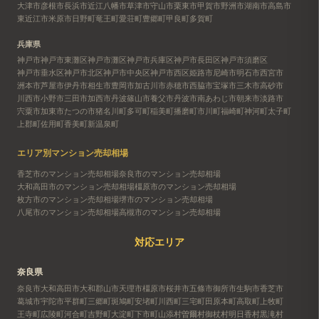
大津市
彦根市
長浜市
近江八幡市
草津市
守山市
栗東市
甲賀市
野洲市
湖南市
高島市
東近江市
米原市
日野町
竜王町
愛荘町
豊郷町
甲良町
多賀町
兵庫県
神戸市
神戸市東灘区
神戸市灘区
神戸市兵庫区
神戸市長田区
神戸市須磨区
神戸市垂水区
神戸市北区
神戸市中央区
神戸市西区
姫路市
尼崎市
明石市
西宮市
洲本市
芦屋市
伊丹市
相生市
豊岡市
加古川市
赤穂市
西脇市
宝塚市
三木市
高砂市
川西市
小野市
三田市
加西市
丹波篠山市
養父市
丹波市
南あわじ市
朝来市
淡路市
宍粟市
加東市
たつの市
猪名川町
多可町
稲美町
播磨町
市川町
福崎町
神河町
太子町
上郡町
佐用町
香美町
新温泉町
エリア別マンション売却相場
香芝市のマンション売却相場
奈良市のマンション売却相場
大和高田市のマンション売却相場
橿原市のマンション売却相場
枚方市のマンション売却相場
堺市のマンション売却相場
八尾市のマンション売却相場
高槻市のマンション売却相場
対応エリア
奈良県
奈良市
大和高田市
大和郡山市
天理市
橿原市
桜井市
五條市
御所市
生駒市
香芝市
葛城市
宇陀市
平群町
三郷町
斑鳩町
安堵町
川西町
三宅町
田原本町
高取町
上牧町
王寺町
広陵町
河合町
吉野町
大淀町
下市町
山添村
曽爾村
御杖村
明日香村
黒滝村