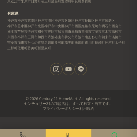
東近江市
米原市
日野町
竜王町
愛荘町
豊郷町
甲良町
多賀町
兵庫県
神戸市
神戸市東灘区
神戸市灘区
神戸市兵庫区
神戸市長田区
神戸市須磨区
神戸市垂水区
神戸市北区
神戸市中央区
神戸市西区
姫路市
尼崎市
明石市
西宮市
洲本市
芦屋市
伊丹市
相生市
豊岡市
加古川市
赤穂市
西脇市
宝塚市
三木市
高砂市
川西市
小野市
三田市
加西市
丹波篠山市
養父市
丹波市
南あわじ市
朝来市
淡路市
宍粟市
加東市
たつの市
猪名川町
多可町
稲美町
播磨町
市川町
福崎町
神河町
太子町
上郡町
佐用町
香美町
新温泉町
©
2026
Century 21 HomeMart. All rights reserved.
センチュリー21の加盟店は、すべて独立・自営です。
プライバシーポリシー
利用規約