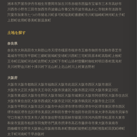
洲本市
芦屋市
伊丹市
相生市
豊岡市
加古川市
赤穂市
西脇市
宝塚市
三木市
高砂市
川西市
小野市
三田市
加西市
丹波篠山市
養父市
丹波市
南あわじ市
朝来市
淡路市
宍粟市
加東市
たつの市
猪名川町
多可町
稲美町
播磨町
市川町
福崎町
神河町
太子町
上郡町
佐用町
香美町
新温泉町
土地を探す
奈良県
奈良市
大和高田市
大和郡山市
天理市
橿原市
桜井市
五條市
御所市
生駒市
香芝市
葛城市
宇陀市
平群町
三郷町
斑鳩町
安堵町
川西町
三宅町
田原本町
高取町
上牧町
王寺町
広陵町
河合町
吉野町
大淀町
下市町
山添村
曽爾村
御杖村
明日香村
黒滝村
天川村
野迫川村
十津川村
下北山村
上北山村
川上村
東吉野村
大阪府
大阪市
大阪市都島区
大阪市福島区
大阪市此花区
大阪市西区
大阪市港区
大阪市大正区
大阪市天王寺区
大阪市浪速区
大阪市西淀川区
大阪市東淀川区
大阪市東成区
大阪市生野区
大阪市旭区
大阪市城東区
大阪市阿倍野区
大阪市住吉区
大阪市東住吉区
大阪市西成区
大阪市淀川区
大阪市鶴見区
大阪市住之江区
大阪市平野区
大阪市北区
大阪市中央区
堺市
堺市堺区
堺市中区
堺市東区
堺市西区
堺市南区
堺市北区
堺市美原区
岸和田市
豊中市
池田市
吹田市
泉大津市
高槻市
貝塚市
守口市
枚方市
茨木市
八尾市
泉佐野市
富田林市
寝屋川市
河内長野市
松原市
大東市
和泉市
箕面市
柏原市
羽曳野市
門真市
摂津市
高石市
藤井寺市
東大阪市
泉南市
四條畷市
交野市
大阪狭山市
阪南市
島本町
豊能町
能勢町
忠岡町
熊取町
田尻町
岬町
太子町
河南町
千早赤阪村