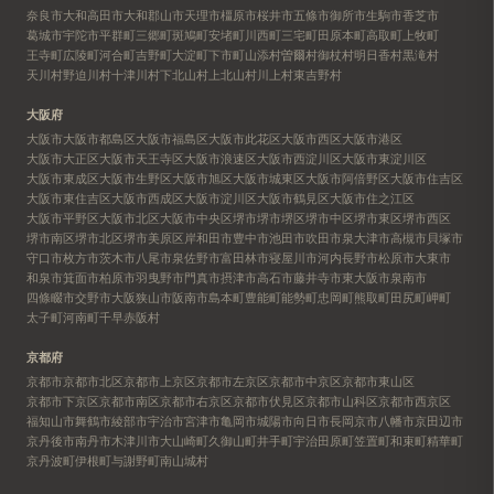
奈良市
大和高田市
大和郡山市
天理市
橿原市
桜井市
五條市
御所市
生駒市
香芝市
葛城市
宇陀市
平群町
三郷町
斑鳩町
安堵町
川西町
三宅町
田原本町
高取町
上牧町
王寺町
広陵町
河合町
吉野町
大淀町
下市町
山添村
曽爾村
御杖村
明日香村
黒滝村
天川村
野迫川村
十津川村
下北山村
上北山村
川上村
東吉野村
大阪府
大阪市
大阪市都島区
大阪市福島区
大阪市此花区
大阪市西区
大阪市港区
大阪市大正区
大阪市天王寺区
大阪市浪速区
大阪市西淀川区
大阪市東淀川区
大阪市東成区
大阪市生野区
大阪市旭区
大阪市城東区
大阪市阿倍野区
大阪市住吉区
大阪市東住吉区
大阪市西成区
大阪市淀川区
大阪市鶴見区
大阪市住之江区
大阪市平野区
大阪市北区
大阪市中央区
堺市
堺市堺区
堺市中区
堺市東区
堺市西区
堺市南区
堺市北区
堺市美原区
岸和田市
豊中市
池田市
吹田市
泉大津市
高槻市
貝塚市
守口市
枚方市
茨木市
八尾市
泉佐野市
富田林市
寝屋川市
河内長野市
松原市
大東市
和泉市
箕面市
柏原市
羽曳野市
門真市
摂津市
高石市
藤井寺市
東大阪市
泉南市
四條畷市
交野市
大阪狭山市
阪南市
島本町
豊能町
能勢町
忠岡町
熊取町
田尻町
岬町
太子町
河南町
千早赤阪村
京都府
京都市
京都市北区
京都市上京区
京都市左京区
京都市中京区
京都市東山区
京都市下京区
京都市南区
京都市右京区
京都市伏見区
京都市山科区
京都市西京区
福知山市
舞鶴市
綾部市
宇治市
宮津市
亀岡市
城陽市
向日市
長岡京市
八幡市
京田辺市
京丹後市
南丹市
木津川市
大山崎町
久御山町
井手町
宇治田原町
笠置町
和束町
精華町
京丹波町
伊根町
与謝野町
南山城村