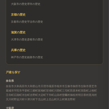
大阪市
の歴史
堺市
の歴史
京都
の歴史
京都市
の歴史
宇治市
の歴史
滋賀
の歴史
大津市
の歴史
彦根市
の歴史
兵庫
の歴史
神戸市
の歴史
姫路市
の歴史
戸建を探す
奈良県
奈良市
大和高田市
大和郡山市
天理市
橿原市
桜井市
五條市
御所市
生駒市
香芝市
葛城市
宇陀市
平群町
三郷町
斑鳩町
安堵町
川西町
三宅町
田原本町
高取町
上牧町
王寺町
広陵町
河合町
吉野町
大淀町
下市町
山添村
曽爾村
御杖村
明日香村
黒滝村
天川村
野迫川村
十津川村
下北山村
上北山村
川上村
東吉野村
大阪府