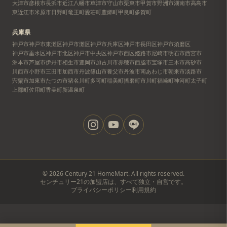
大津市
彦根市
長浜市
近江八幡市
草津市
守山市
栗東市
甲賀市
野洲市
湖南市
高島市
東近江市
米原市
日野町
竜王町
愛荘町
豊郷町
甲良町
多賀町
兵庫県
神戸市
神戸市東灘区
神戸市灘区
神戸市兵庫区
神戸市長田区
神戸市須磨区
神戸市垂水区
神戸市北区
神戸市中央区
神戸市西区
姫路市
尼崎市
明石市
西宮市
洲本市
芦屋市
伊丹市
相生市
豊岡市
加古川市
赤穂市
西脇市
宝塚市
三木市
高砂市
川西市
小野市
三田市
加西市
丹波篠山市
養父市
丹波市
南あわじ市
朝来市
淡路市
宍粟市
加東市
たつの市
猪名川町
多可町
稲美町
播磨町
市川町
福崎町
神河町
太子町
上郡町
佐用町
香美町
新温泉町
©
2026
Century 21 HomeMart. All rights reserved.
センチュリー21の加盟店は、すべて独立・自営です。
プライバシーポリシー
利用規約