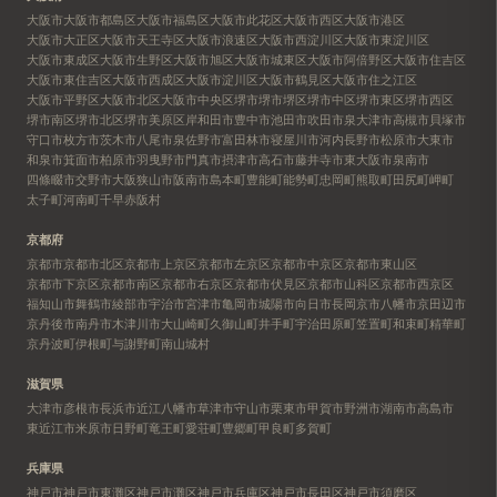
大阪市
大阪市都島区
大阪市福島区
大阪市此花区
大阪市西区
大阪市港区
大阪市大正区
大阪市天王寺区
大阪市浪速区
大阪市西淀川区
大阪市東淀川区
大阪市東成区
大阪市生野区
大阪市旭区
大阪市城東区
大阪市阿倍野区
大阪市住吉区
大阪市東住吉区
大阪市西成区
大阪市淀川区
大阪市鶴見区
大阪市住之江区
大阪市平野区
大阪市北区
大阪市中央区
堺市
堺市堺区
堺市中区
堺市東区
堺市西区
堺市南区
堺市北区
堺市美原区
岸和田市
豊中市
池田市
吹田市
泉大津市
高槻市
貝塚市
守口市
枚方市
茨木市
八尾市
泉佐野市
富田林市
寝屋川市
河内長野市
松原市
大東市
和泉市
箕面市
柏原市
羽曳野市
門真市
摂津市
高石市
藤井寺市
東大阪市
泉南市
四條畷市
交野市
大阪狭山市
阪南市
島本町
豊能町
能勢町
忠岡町
熊取町
田尻町
岬町
太子町
河南町
千早赤阪村
京都府
京都市
京都市北区
京都市上京区
京都市左京区
京都市中京区
京都市東山区
京都市下京区
京都市南区
京都市右京区
京都市伏見区
京都市山科区
京都市西京区
福知山市
舞鶴市
綾部市
宇治市
宮津市
亀岡市
城陽市
向日市
長岡京市
八幡市
京田辺市
京丹後市
南丹市
木津川市
大山崎町
久御山町
井手町
宇治田原町
笠置町
和束町
精華町
京丹波町
伊根町
与謝野町
南山城村
滋賀県
大津市
彦根市
長浜市
近江八幡市
草津市
守山市
栗東市
甲賀市
野洲市
湖南市
高島市
東近江市
米原市
日野町
竜王町
愛荘町
豊郷町
甲良町
多賀町
兵庫県
神戸市
神戸市東灘区
神戸市灘区
神戸市兵庫区
神戸市長田区
神戸市須磨区