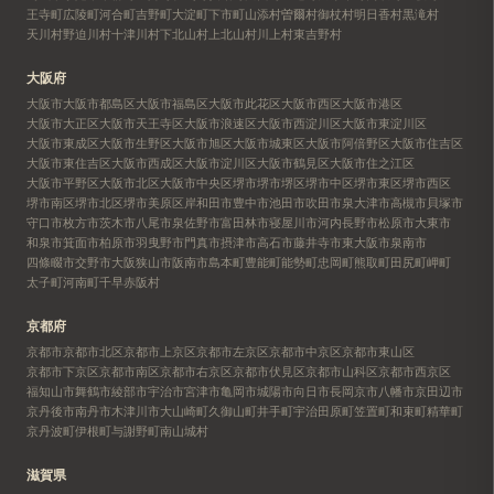
王寺町
広陵町
河合町
吉野町
大淀町
下市町
山添村
曽爾村
御杖村
明日香村
黒滝村
天川村
野迫川村
十津川村
下北山村
上北山村
川上村
東吉野村
大阪府
大阪市
大阪市都島区
大阪市福島区
大阪市此花区
大阪市西区
大阪市港区
大阪市大正区
大阪市天王寺区
大阪市浪速区
大阪市西淀川区
大阪市東淀川区
大阪市東成区
大阪市生野区
大阪市旭区
大阪市城東区
大阪市阿倍野区
大阪市住吉区
大阪市東住吉区
大阪市西成区
大阪市淀川区
大阪市鶴見区
大阪市住之江区
大阪市平野区
大阪市北区
大阪市中央区
堺市
堺市堺区
堺市中区
堺市東区
堺市西区
堺市南区
堺市北区
堺市美原区
岸和田市
豊中市
池田市
吹田市
泉大津市
高槻市
貝塚市
守口市
枚方市
茨木市
八尾市
泉佐野市
富田林市
寝屋川市
河内長野市
松原市
大東市
和泉市
箕面市
柏原市
羽曳野市
門真市
摂津市
高石市
藤井寺市
東大阪市
泉南市
四條畷市
交野市
大阪狭山市
阪南市
島本町
豊能町
能勢町
忠岡町
熊取町
田尻町
岬町
太子町
河南町
千早赤阪村
京都府
京都市
京都市北区
京都市上京区
京都市左京区
京都市中京区
京都市東山区
京都市下京区
京都市南区
京都市右京区
京都市伏見区
京都市山科区
京都市西京区
福知山市
舞鶴市
綾部市
宇治市
宮津市
亀岡市
城陽市
向日市
長岡京市
八幡市
京田辺市
京丹後市
南丹市
木津川市
大山崎町
久御山町
井手町
宇治田原町
笠置町
和束町
精華町
京丹波町
伊根町
与謝野町
南山城村
滋賀県