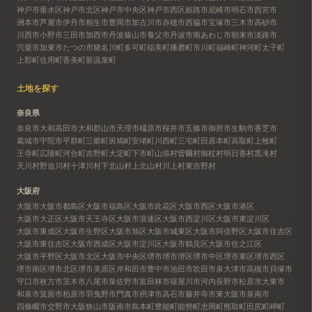
神戸市垂水区
神戸市北区
神戸市中央区
神戸市西区
姫路市
尼崎市
明石市
西宮市
洲本市
芦屋市
伊丹市
相生市
豊岡市
加古川市
赤穂市
西脇市
宝塚市
三木市
高砂市
川西市
小野市
三田市
加西市
丹波篠山市
養父市
丹波市
南あわじ市
朝来市
淡路市
宍粟市
加東市
たつの市
猪名川町
多可町
稲美町
播磨町
市川町
福崎町
神河町
太子町
上郡町
佐用町
香美町
新温泉町
土地を探す
奈良県
奈良市
大和高田市
大和郡山市
天理市
橿原市
桜井市
五條市
御所市
生駒市
香芝市
葛城市
宇陀市
平群町
三郷町
斑鳩町
安堵町
川西町
三宅町
田原本町
高取町
上牧町
王寺町
広陵町
河合町
吉野町
大淀町
下市町
山添村
曽爾村
御杖村
明日香村
黒滝村
天川村
野迫川村
十津川村
下北山村
上北山村
川上村
東吉野村
大阪府
大阪市
大阪市都島区
大阪市福島区
大阪市此花区
大阪市西区
大阪市港区
大阪市大正区
大阪市天王寺区
大阪市浪速区
大阪市西淀川区
大阪市東淀川区
大阪市東成区
大阪市生野区
大阪市旭区
大阪市城東区
大阪市阿倍野区
大阪市住吉区
大阪市東住吉区
大阪市西成区
大阪市淀川区
大阪市鶴見区
大阪市住之江区
大阪市平野区
大阪市北区
大阪市中央区
堺市
堺市堺区
堺市中区
堺市東区
堺市西区
堺市南区
堺市北区
堺市美原区
岸和田市
豊中市
池田市
吹田市
泉大津市
高槻市
貝塚市
守口市
枚方市
茨木市
八尾市
泉佐野市
富田林市
寝屋川市
河内長野市
松原市
大東市
和泉市
箕面市
柏原市
羽曳野市
門真市
摂津市
高石市
藤井寺市
東大阪市
泉南市
四條畷市
交野市
大阪狭山市
阪南市
島本町
豊能町
能勢町
忠岡町
熊取町
田尻町
岬町