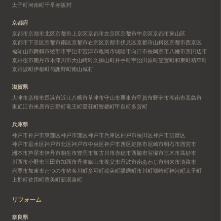
太子町
河南町
千早赤阪村
京都府
京都市
京都市北区
京都市上京区
京都市左京区
京都市中京区
京都市東山区
京都市下京区
京都市南区
京都市右京区
京都市伏見区
京都市山科区
京都市西京区
福知山市
舞鶴市
綾部市
宇治市
宮津市
亀岡市
城陽市
向日市
長岡京市
八幡市
京田辺市
京丹後市
南丹市
木津川市
大山崎町
久御山町
井手町
宇治田原町
笠置町
和束町
精華町
京丹波町
伊根町
与謝野町
南山城村
滋賀県
大津市
彦根市
長浜市
近江八幡市
草津市
守山市
栗東市
甲賀市
野洲市
湖南市
高島市
東近江市
米原市
日野町
竜王町
愛荘町
豊郷町
甲良町
多賀町
兵庫県
神戸市
神戸市東灘区
神戸市灘区
神戸市兵庫区
神戸市長田区
神戸市須磨区
神戸市垂水区
神戸市北区
神戸市中央区
神戸市西区
姫路市
尼崎市
明石市
西宮市
洲本市
芦屋市
伊丹市
相生市
豊岡市
加古川市
赤穂市
西脇市
宝塚市
三木市
高砂市
川西市
小野市
三田市
加西市
丹波篠山市
養父市
丹波市
南あわじ市
朝来市
淡路市
宍粟市
加東市
たつの市
猪名川町
多可町
稲美町
播磨町
市川町
福崎町
神河町
太子町
上郡町
佐用町
香美町
新温泉町
リフォーム
奈良県