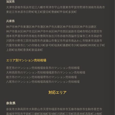
滋賀県
大津市
彦根市
長浜市
近江八幡市
草津市
守山市
栗東市
甲賀市
野洲市
湖南市
高島市
東近江市
米原市
日野町
竜王町
愛荘町
豊郷町
甲良町
多賀町
兵庫県
神戸市
神戸市東灘区
神戸市灘区
神戸市兵庫区
神戸市長田区
神戸市須磨区
神戸市垂水区
神戸市北区
神戸市中央区
神戸市西区
姫路市
尼崎市
明石市
西宮市
洲本市
芦屋市
伊丹市
相生市
豊岡市
加古川市
赤穂市
西脇市
宝塚市
三木市
高砂市
川西市
小野市
三田市
加西市
丹波篠山市
養父市
丹波市
南あわじ市
朝来市
淡路市
宍粟市
加東市
たつの市
猪名川町
多可町
稲美町
播磨町
市川町
福崎町
神河町
太子町
上郡町
佐用町
香美町
新温泉町
エリア別マンション売却相場
香芝市のマンション売却相場
奈良市のマンション売却相場
大和高田市のマンション売却相場
橿原市のマンション売却相場
枚方市のマンション売却相場
堺市のマンション売却相場
八尾市のマンション売却相場
高槻市のマンション売却相場
対応エリア
奈良県
奈良市
大和高田市
大和郡山市
天理市
橿原市
桜井市
五條市
御所市
生駒市
香芝市
葛城市
宇陀市
平群町
三郷町
斑鳩町
安堵町
川西町
三宅町
田原本町
高取町
上牧町