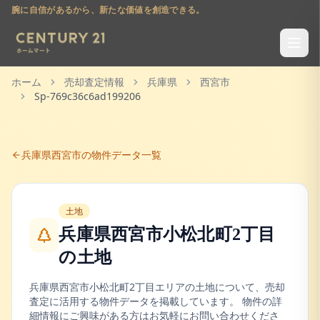
腕に自信があるから、新たな価値を創造できる。
ホーム
売却査定情報
兵庫県
西宮市
Sp-769c36c6ad199206
兵庫県
西宮市
の物件データ一覧
土地
兵庫県西宮市小松北町2丁目
の
土地
兵庫県
西宮市
小松北町2丁目
エリアの
土地
について、売却
査定に活用する物件データを掲載しています。 物件の詳
細情報にご興味がある方はお気軽にお問い合わせくださ