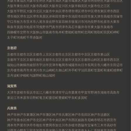
大阪市東成区
大阪市生野区
大阪市旭区
大阪市城東区
大阪市阿倍野区
大阪市住吉区
大阪市東住吉区
大阪市西成区
大阪市淀川区
大阪市鶴見区
大阪市住之江区
大阪市平野区
大阪市北区
大阪市中央区
堺市
堺市堺区
堺市中区
堺市東区
堺市西区
堺市南区
堺市北区
堺市美原区
岸和田市
豊中市
池田市
吹田市
泉大津市
高槻市
貝塚市
守口市
枚方市
茨木市
八尾市
泉佐野市
富田林市
寝屋川市
河内長野市
松原市
大東市
和泉市
箕面市
柏原市
羽曳野市
門真市
摂津市
高石市
藤井寺市
東大阪市
泉南市
四條畷市
交野市
大阪狭山市
阪南市
島本町
豊能町
能勢町
忠岡町
熊取町
田尻町
岬町
太子町
河南町
千早赤阪村
京都府
京都市
京都市北区
京都市上京区
京都市左京区
京都市中京区
京都市東山区
京都市下京区
京都市南区
京都市右京区
京都市伏見区
京都市山科区
京都市西京区
福知山市
舞鶴市
綾部市
宇治市
宮津市
亀岡市
城陽市
向日市
長岡京市
八幡市
京田辺市
京丹後市
南丹市
木津川市
大山崎町
久御山町
井手町
宇治田原町
笠置町
和束町
精華町
京丹波町
伊根町
与謝野町
南山城村
滋賀県
大津市
彦根市
長浜市
近江八幡市
草津市
守山市
栗東市
甲賀市
野洲市
湖南市
高島市
東近江市
米原市
日野町
竜王町
愛荘町
豊郷町
甲良町
多賀町
兵庫県
神戸市
神戸市東灘区
神戸市灘区
神戸市兵庫区
神戸市長田区
神戸市須磨区
神戸市垂水区
神戸市北区
神戸市中央区
神戸市西区
姫路市
尼崎市
明石市
西宮市
洲本市
芦屋市
伊丹市
相生市
豊岡市
加古川市
赤穂市
西脇市
宝塚市
三木市
高砂市
川西市
小野市
三田市
加西市
丹波篠山市
養父市
丹波市
南あわじ市
朝来市
淡路市