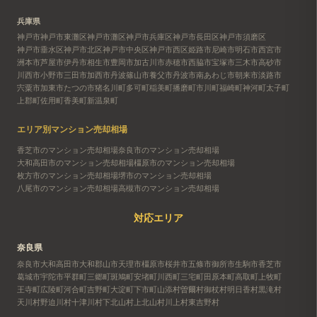
兵庫県
神戸市
神戸市東灘区
神戸市灘区
神戸市兵庫区
神戸市長田区
神戸市須磨区
神戸市垂水区
神戸市北区
神戸市中央区
神戸市西区
姫路市
尼崎市
明石市
西宮市
洲本市
芦屋市
伊丹市
相生市
豊岡市
加古川市
赤穂市
西脇市
宝塚市
三木市
高砂市
川西市
小野市
三田市
加西市
丹波篠山市
養父市
丹波市
南あわじ市
朝来市
淡路市
宍粟市
加東市
たつの市
猪名川町
多可町
稲美町
播磨町
市川町
福崎町
神河町
太子町
上郡町
佐用町
香美町
新温泉町
エリア別マンション売却相場
香芝市のマンション売却相場
奈良市のマンション売却相場
大和高田市のマンション売却相場
橿原市のマンション売却相場
枚方市のマンション売却相場
堺市のマンション売却相場
八尾市のマンション売却相場
高槻市のマンション売却相場
対応エリア
奈良県
奈良市
大和高田市
大和郡山市
天理市
橿原市
桜井市
五條市
御所市
生駒市
香芝市
葛城市
宇陀市
平群町
三郷町
斑鳩町
安堵町
川西町
三宅町
田原本町
高取町
上牧町
王寺町
広陵町
河合町
吉野町
大淀町
下市町
山添村
曽爾村
御杖村
明日香村
黒滝村
天川村
野迫川村
十津川村
下北山村
上北山村
川上村
東吉野村