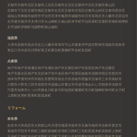
京都市
京都市北区
京都市上京区
京都市左京区
京都市中京区
京都市東山区
京都市下京区
京都市南区
京都市右京区
京都市伏見区
京都市山科区
京都市西京区
福知山市
舞鶴市
綾部市
宇治市
宮津市
亀岡市
城陽市
向日市
長岡京市
八幡市
京田辺市
京丹後市
南丹市
木津川市
大山崎町
久御山町
井手町
宇治田原町
笠置町
和束町
精華町
京丹波町
伊根町
与謝野町
南山城村
滋賀県
大津市
彦根市
長浜市
近江八幡市
草津市
守山市
栗東市
甲賀市
野洲市
湖南市
高島市
東近江市
米原市
日野町
竜王町
愛荘町
豊郷町
甲良町
多賀町
兵庫県
神戸市
神戸市東灘区
神戸市灘区
神戸市兵庫区
神戸市長田区
神戸市須磨区
神戸市垂水区
神戸市北区
神戸市中央区
神戸市西区
姫路市
尼崎市
明石市
西宮市
洲本市
芦屋市
伊丹市
相生市
豊岡市
加古川市
赤穂市
西脇市
宝塚市
三木市
高砂市
川西市
小野市
三田市
加西市
丹波篠山市
養父市
丹波市
南あわじ市
朝来市
淡路市
宍粟市
加東市
たつの市
猪名川町
多可町
稲美町
播磨町
市川町
福崎町
神河町
太子町
上郡町
佐用町
香美町
新温泉町
リフォーム
奈良県
奈良市
大和高田市
大和郡山市
天理市
橿原市
桜井市
五條市
御所市
生駒市
香芝市
葛城市
宇陀市
平群町
三郷町
斑鳩町
安堵町
川西町
三宅町
田原本町
高取町
上牧町
王寺町
広陵町
河合町
吉野町
大淀町
下市町
山添村
曽爾村
御杖村
明日香村
黒滝村