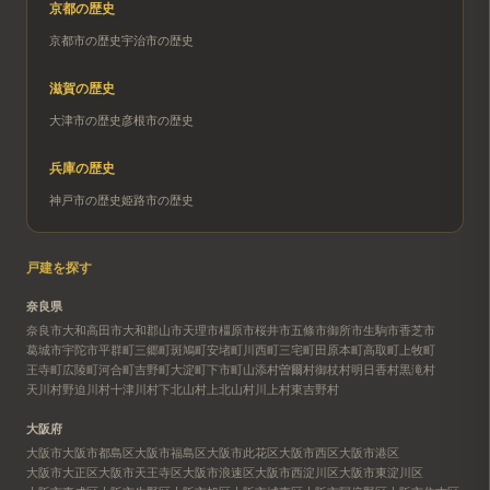
京都
の歴史
京都市
の歴史
宇治市
の歴史
滋賀
の歴史
大津市
の歴史
彦根市
の歴史
兵庫
の歴史
神戸市
の歴史
姫路市
の歴史
戸建を探す
奈良県
奈良市
大和高田市
大和郡山市
天理市
橿原市
桜井市
五條市
御所市
生駒市
香芝市
葛城市
宇陀市
平群町
三郷町
斑鳩町
安堵町
川西町
三宅町
田原本町
高取町
上牧町
王寺町
広陵町
河合町
吉野町
大淀町
下市町
山添村
曽爾村
御杖村
明日香村
黒滝村
天川村
野迫川村
十津川村
下北山村
上北山村
川上村
東吉野村
大阪府
大阪市
大阪市都島区
大阪市福島区
大阪市此花区
大阪市西区
大阪市港区
大阪市大正区
大阪市天王寺区
大阪市浪速区
大阪市西淀川区
大阪市東淀川区