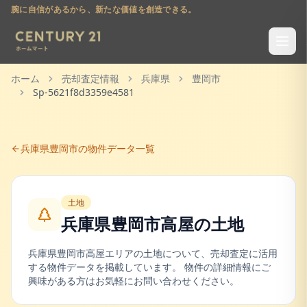
腕に自信があるから、新たな価値を創造できる。
ホーム
売却査定情報
兵庫県
豊岡市
Sp-5621f8d3359e4581
兵庫県
豊岡市
の物件データ一覧
土地
兵庫県豊岡市高屋
の
土地
兵庫県
豊岡市
高屋
エリアの
土地
について、売却査定に活用
する物件データを掲載しています。 物件の詳細情報にご
興味がある方はお気軽にお問い合わせください。