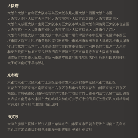
大阪府
大阪市
大阪市都島区
大阪市福島区
大阪市此花区
大阪市西区
大阪市港区
大阪市大正区
大阪市天王寺区
大阪市浪速区
大阪市西淀川区
大阪市東淀川区
大阪市東成区
大阪市生野区
大阪市旭区
大阪市城東区
大阪市阿倍野区
大阪市住吉区
大阪市東住吉区
大阪市西成区
大阪市淀川区
大阪市鶴見区
大阪市住之江区
大阪市平野区
大阪市北区
大阪市中央区
堺市
堺市堺区
堺市中区
堺市東区
堺市西区
堺市南区
堺市北区
堺市美原区
岸和田市
豊中市
池田市
吹田市
泉大津市
高槻市
貝塚市
守口市
枚方市
茨木市
八尾市
泉佐野市
富田林市
寝屋川市
河内長野市
松原市
大東市
和泉市
箕面市
柏原市
羽曳野市
門真市
摂津市
高石市
藤井寺市
東大阪市
泉南市
四條畷市
交野市
大阪狭山市
阪南市
島本町
豊能町
能勢町
忠岡町
熊取町
田尻町
岬町
太子町
河南町
千早赤阪村
京都府
京都市
京都市北区
京都市上京区
京都市左京区
京都市中京区
京都市東山区
京都市下京区
京都市南区
京都市右京区
京都市伏見区
京都市山科区
京都市西京区
福知山市
舞鶴市
綾部市
宇治市
宮津市
亀岡市
城陽市
向日市
長岡京市
八幡市
京田辺市
京丹後市
南丹市
木津川市
大山崎町
久御山町
井手町
宇治田原町
笠置町
和束町
精華町
京丹波町
伊根町
与謝野町
南山城村
滋賀県
大津市
彦根市
長浜市
近江八幡市
草津市
守山市
栗東市
甲賀市
野洲市
湖南市
高島市
東近江市
米原市
日野町
竜王町
愛荘町
豊郷町
甲良町
多賀町