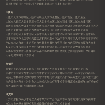
天川村
野迫川村
十津川村
下北山村
上北山村
川上村
東吉野村
大阪府
大阪市
大阪市都島区
大阪市福島区
大阪市此花区
大阪市西区
大阪市港区
大阪市大正区
大阪市天王寺区
大阪市浪速区
大阪市西淀川区
大阪市東淀川区
大阪市東成区
大阪市生野区
大阪市旭区
大阪市城東区
大阪市阿倍野区
大阪市住吉区
大阪市東住吉区
大阪市西成区
大阪市淀川区
大阪市鶴見区
大阪市住之江区
大阪市平野区
大阪市北区
大阪市中央区
堺市
堺市堺区
堺市中区
堺市東区
堺市西区
堺市南区
堺市北区
堺市美原区
岸和田市
豊中市
池田市
吹田市
泉大津市
高槻市
貝塚市
守口市
枚方市
茨木市
八尾市
泉佐野市
富田林市
寝屋川市
河内長野市
松原市
大東市
和泉市
箕面市
柏原市
羽曳野市
門真市
摂津市
高石市
藤井寺市
東大阪市
泉南市
四條畷市
交野市
大阪狭山市
阪南市
島本町
豊能町
能勢町
忠岡町
熊取町
田尻町
岬町
太子町
河南町
千早赤阪村
京都府
京都市
京都市北区
京都市上京区
京都市左京区
京都市中京区
京都市東山区
京都市下京区
京都市南区
京都市右京区
京都市伏見区
京都市山科区
京都市西京区
福知山市
舞鶴市
綾部市
宇治市
宮津市
亀岡市
城陽市
向日市
長岡京市
八幡市
京田辺市
京丹後市
南丹市
木津川市
大山崎町
久御山町
井手町
宇治田原町
笠置町
和束町
精華町
京丹波町
伊根町
与謝野町
南山城村
滋賀県
大津市
彦根市
長浜市
近江八幡市
草津市
守山市
栗東市
甲賀市
野洲市
湖南市
高島市
東近江市
米原市
日野町
竜王町
愛荘町
豊郷町
甲良町
多賀町