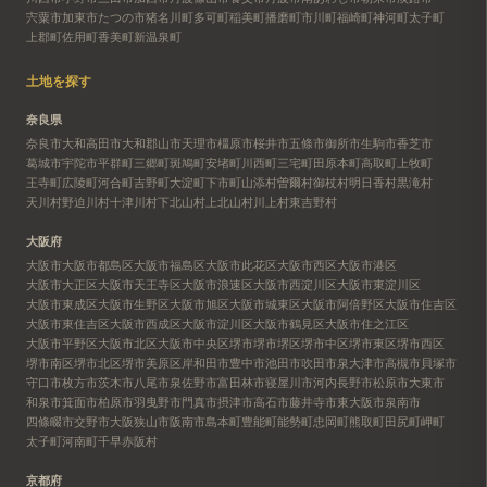
宍粟市
加東市
たつの市
猪名川町
多可町
稲美町
播磨町
市川町
福崎町
神河町
太子町
上郡町
佐用町
香美町
新温泉町
土地を探す
奈良県
奈良市
大和高田市
大和郡山市
天理市
橿原市
桜井市
五條市
御所市
生駒市
香芝市
葛城市
宇陀市
平群町
三郷町
斑鳩町
安堵町
川西町
三宅町
田原本町
高取町
上牧町
王寺町
広陵町
河合町
吉野町
大淀町
下市町
山添村
曽爾村
御杖村
明日香村
黒滝村
天川村
野迫川村
十津川村
下北山村
上北山村
川上村
東吉野村
大阪府
大阪市
大阪市都島区
大阪市福島区
大阪市此花区
大阪市西区
大阪市港区
大阪市大正区
大阪市天王寺区
大阪市浪速区
大阪市西淀川区
大阪市東淀川区
大阪市東成区
大阪市生野区
大阪市旭区
大阪市城東区
大阪市阿倍野区
大阪市住吉区
大阪市東住吉区
大阪市西成区
大阪市淀川区
大阪市鶴見区
大阪市住之江区
大阪市平野区
大阪市北区
大阪市中央区
堺市
堺市堺区
堺市中区
堺市東区
堺市西区
堺市南区
堺市北区
堺市美原区
岸和田市
豊中市
池田市
吹田市
泉大津市
高槻市
貝塚市
守口市
枚方市
茨木市
八尾市
泉佐野市
富田林市
寝屋川市
河内長野市
松原市
大東市
和泉市
箕面市
柏原市
羽曳野市
門真市
摂津市
高石市
藤井寺市
東大阪市
泉南市
四條畷市
交野市
大阪狭山市
阪南市
島本町
豊能町
能勢町
忠岡町
熊取町
田尻町
岬町
太子町
河南町
千早赤阪村
京都府