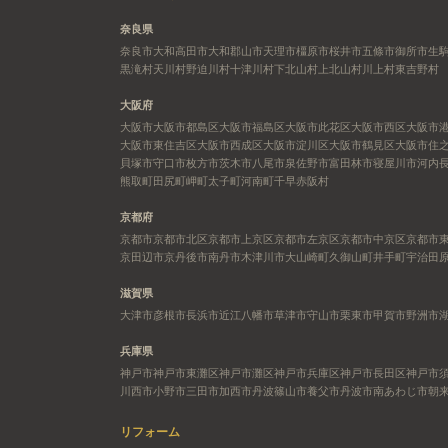
奈良県
奈良市
大和高田市
大和郡山市
天理市
橿原市
桜井市
五條市
御所市
生
黒滝村
天川村
野迫川村
十津川村
下北山村
上北山村
川上村
東吉野村
大阪府
大阪市
大阪市都島区
大阪市福島区
大阪市此花区
大阪市西区
大阪市
大阪市東住吉区
大阪市西成区
大阪市淀川区
大阪市鶴見区
大阪市住
貝塚市
守口市
枚方市
茨木市
八尾市
泉佐野市
富田林市
寝屋川市
河内
熊取町
田尻町
岬町
太子町
河南町
千早赤阪村
京都府
京都市
京都市北区
京都市上京区
京都市左京区
京都市中京区
京都市
京田辺市
京丹後市
南丹市
木津川市
大山崎町
久御山町
井手町
宇治田
滋賀県
大津市
彦根市
長浜市
近江八幡市
草津市
守山市
栗東市
甲賀市
野洲市
兵庫県
神戸市
神戸市東灘区
神戸市灘区
神戸市兵庫区
神戸市長田区
神戸市
川西市
小野市
三田市
加西市
丹波篠山市
養父市
丹波市
南あわじ市
朝
リフォーム