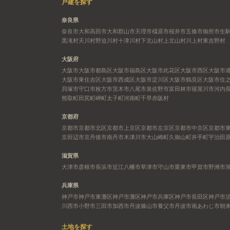
戸建を探す
奈良県
奈良市
大和高田市
大和郡山市
天理市
橿原市
桜井市
五條市
御所市
生
黒滝村
天川村
野迫川村
十津川村
下北山村
上北山村
川上村
東吉野村
大阪府
大阪市
大阪市都島区
大阪市福島区
大阪市此花区
大阪市西区
大阪市
大阪市東住吉区
大阪市西成区
大阪市淀川区
大阪市鶴見区
大阪市住
貝塚市
守口市
枚方市
茨木市
八尾市
泉佐野市
富田林市
寝屋川市
河内
熊取町
田尻町
岬町
太子町
河南町
千早赤阪村
京都府
京都市
京都市北区
京都市上京区
京都市左京区
京都市中京区
京都市
京田辺市
京丹後市
南丹市
木津川市
大山崎町
久御山町
井手町
宇治田
滋賀県
大津市
彦根市
長浜市
近江八幡市
草津市
守山市
栗東市
甲賀市
野洲市
兵庫県
神戸市
神戸市東灘区
神戸市灘区
神戸市兵庫区
神戸市長田区
神戸市
川西市
小野市
三田市
加西市
丹波篠山市
養父市
丹波市
南あわじ市
朝
土地を探す