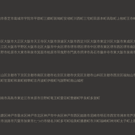
駒市
香芝市
葛城市
宇陀市
平群町
三郷町
斑鳩町
安堵町
川西町
三宅町
田原本町
高取町
上牧町
王寺
港区
大阪市大正区
大阪市天王寺区
大阪市浪速区
大阪市西淀川区
大阪市東淀川区
大阪市東成区
之江区
大阪市平野区
大阪市北区
大阪市中央区
堺市
堺市堺区
堺市中区
堺市東区
堺市西区
堺市南
長野市
松原市
大東市
和泉市
箕面市
柏原市
羽曳野市
門真市
摂津市
高石市
藤井寺市
東大阪市
泉南
東山区
京都市下京区
京都市南区
京都市右京区
京都市伏見区
京都市山科区
京都市西京区
福知山
原町
笠置町
和束町
精華町
京丹波町
伊根町
与謝野町
南山城村
湖南市
高島市
東近江市
米原市
日野町
竜王町
愛荘町
豊郷町
甲良町
多賀町
須磨区
神戸市垂水区
神戸市北区
神戸市中央区
神戸市西区
姫路市
尼崎市
明石市
西宮市
洲本市
芦
来市
淡路市
宍粟市
加東市
たつの市
猪名川町
多可町
稲美町
播磨町
市川町
福崎町
神河町
太子町
上