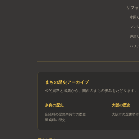
リフォ
水回
マン
戸建
バリ
まちの歴史アーカイブ
公的資料と出典から、関西のまちの歩みをたどります。
奈良
の歴史
大阪
の歴史
広陵町
の歴史
奈良市
の歴史
大阪市
の歴史
堺市
斑鳩町
の歴史