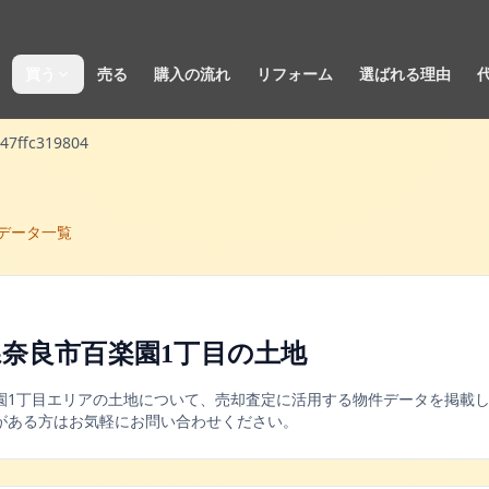
買う
売る
購入の流れ
リフォーム
選ばれる理由
47ffc319804
データ一覧
奈良市百楽園1丁目
の
土地
園1丁目
エリアの
土地
について、売却査定に活用する物件データを掲載し
がある方はお気軽にお問い合わせください。