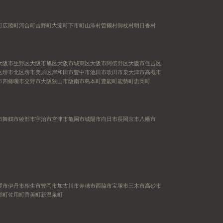
町
広陵町
河合町
吉野町
大淀町
下市町
山添村
曽爾村
御杖村
明日香村
大阪市生野区
大阪市旭区
大阪市城東区
大阪市阿倍野区
大阪市住吉区
区
堺市北区
堺市美原区
岸和田市
豊中市
池田市
吹田市
泉大津市
高槻市
市
四條畷市
交野市
大阪狭山市
阪南市
島本町
豊能町
能勢町
忠岡町
市
舞鶴市
綾部市
宇治市
宮津市
亀岡市
城陽市
向日市
長岡京市
八幡市
屋市
伊丹市
相生市
豊岡市
加古川市
赤穂市
西脇市
宝塚市
三木市
高砂市
郡町
佐用町
香美町
新温泉町