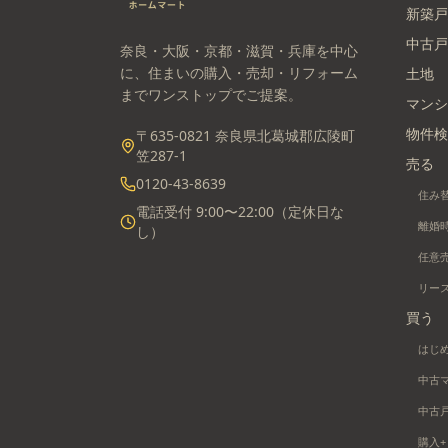
新築戸
中古戸
奈良・大阪・京都・滋賀・兵庫を中心
に、住まいの購入・売却・リフォーム
土地
までワンストップでご提案。
マンシ
物件検
〒635-0821 奈良県北葛城郡広陵町
笠287-1
売る
0120-43-8639
住み
電話受付 9:00〜22:00（定休日な
離婚
し）
任意
リー
買う
はじ
中古
中古
購入