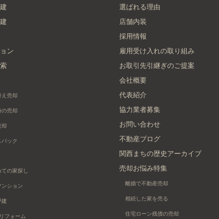
建
選ばれる理由
建
店舗内装
採用情報
ョン
雇用受け入れの取り組み
索
お取引先引継ぎのご提案
会社概要
代表紹介
替え売却
協力業者募集
時の売却
お問い合わせ
売却
不動産ブログ
スバック
関西まちの歴史アーカイブ
売却お悩み特集
めての家探し
離婚で不動産売却
マンション
相続した家を売る
戸建
住宅ローン残債の売却
+リフォーム