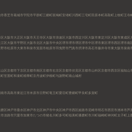
駒市
香芝市
葛城市
宇陀市
平群町
三郷町
斑鳩町
安堵町
川西町
三宅町
田原本町
高取町
上牧町
王寺
港区
大阪市大正区
大阪市天王寺区
大阪市浪速区
大阪市西淀川区
大阪市東淀川区
大阪市東成区
之江区
大阪市平野区
大阪市北区
大阪市中央区
堺市
堺市堺区
堺市中区
堺市東区
堺市西区
堺市南
長野市
松原市
大東市
和泉市
箕面市
柏原市
羽曳野市
門真市
摂津市
高石市
藤井寺市
東大阪市
泉南
東山区
京都市下京区
京都市南区
京都市右京区
京都市伏見区
京都市山科区
京都市西京区
福知山
原町
笠置町
和束町
精華町
京丹波町
伊根町
与謝野町
南山城村
湖南市
高島市
東近江市
米原市
日野町
竜王町
愛荘町
豊郷町
甲良町
多賀町
須磨区
神戸市垂水区
神戸市北区
神戸市中央区
神戸市西区
姫路市
尼崎市
明石市
西宮市
洲本市
芦
来市
淡路市
宍粟市
加東市
たつの市
猪名川町
多可町
稲美町
播磨町
市川町
福崎町
神河町
太子町
上