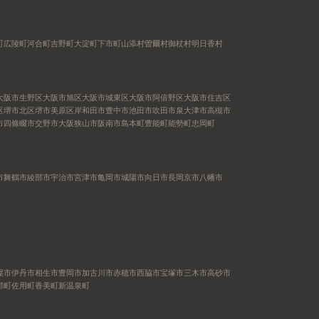
町
広陵町
河合町
吉野町
大淀町
下市町
山添村
曽爾村
御杖村
明日香村
大阪市生野区
大阪市旭区
大阪市城東区
大阪市阿倍野区
大阪市住吉区
区
堺市北区
堺市美原区
岸和田市
豊中市
池田市
吹田市
泉大津市
高槻市
市
四條畷市
交野市
大阪狭山市
阪南市
島本町
豊能町
能勢町
忠岡町
市
舞鶴市
綾部市
宇治市
宮津市
亀岡市
城陽市
向日市
長岡京市
八幡市
屋市
伊丹市
相生市
豊岡市
加古川市
赤穂市
西脇市
宝塚市
三木市
高砂市
郡町
佐用町
香美町
新温泉町