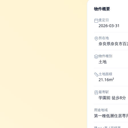
物件概要
査定日
2026-03-31
所在地
奈良県奈良市百
物件種別
土地
土地面積
21.16m²
最寄駅
学園前 徒歩8分
用途地域
第一種低層住居専
建ぺい率 / 容積率