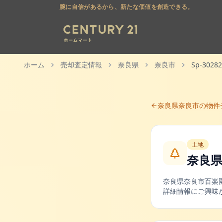
腕に自信があるから、新たな価値を創造できる。
ホーム
売却査定情報
奈良県
奈良市
Sp-30282
奈良県
奈良市
の物件
土地
奈良県
奈良県
奈良市
百楽
詳細情報にご興味