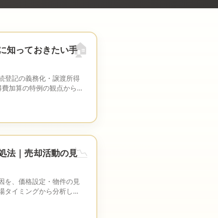
🏠
に知っておきたい手
続登記の義務化・譲渡所得
取得費加算の特例の観点から実
📉
処法｜売却活動の見
因を、価格設定・物件の見
場タイミングから分析し、
。