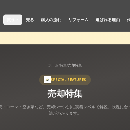
買う
売る
購入の流れ
リフォーム
選ばれる理由
ホーム
/
特集
/
売却特集
SPECIAL FEATURES
売却特集
続・ローン・空き家など、売却シーン別に実務レベルで解説。状況に合
法がわかります。