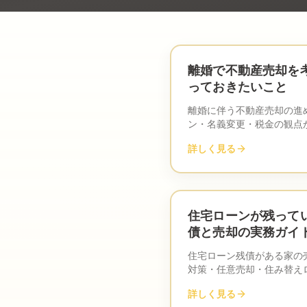
離婚で不動産売却を
っておきたいこと
離婚に伴う不動産売却の進
ン・名義変更・税金の観点
的になりがちな局面でも冷
詳しく見る
べきポイントと相談先の選
住宅ローンが残って
債と売却の実務ガイ
住宅ローン残債がある家の
対策・任意売却・住み替え
レベルで解説。まずは査定
詳しく見る
歩です。