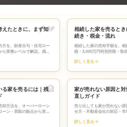
💔
考えたときに、まず知
相続した家を売るとき
続き・税金・流れ
め方を、財産分与・住宅ロー
相続した家の売却手順を、相
から実務レベルで解説。感情
税・3,000万円特別控除・
静に判断できるよう、確認す
務レベルで解説します。
詳しく見る
び方を整理しました。
🏦
いる家を売るには｜残
家が売れない原因と対
ド
直しガイド
売却方法を、オーバーローン
売り出しても家が売れない原
ローン・買取の観点から実務
せ方・不動産会社の対応・市
で差額を把握することが第一
実務的な改善策を解説します
詳しく見る