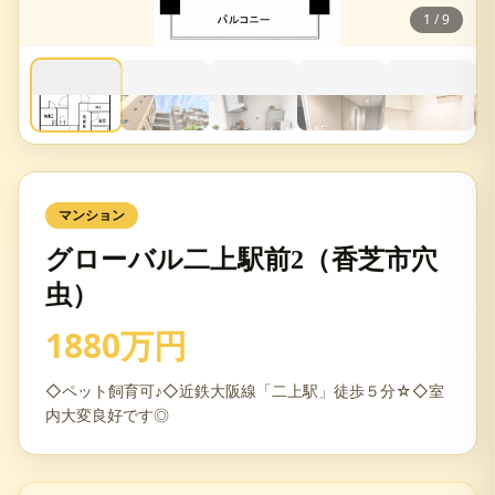
1
/
9
マンション
グローバル二上駅前2（香芝市穴
虫）
1880万円
◇ペット飼育可♪◇近鉄大阪線「二上駅」徒歩５分☆◇室
内大変良好です◎