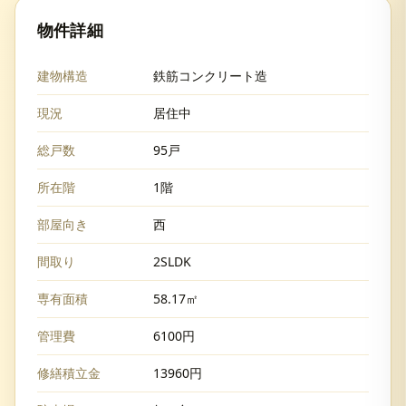
物件詳細
建物構造
鉄筋コンクリート造
現況
居住中
総戸数
95戸
所在階
1階
部屋向き
西
間取り
2SLDK
専有面積
58.17㎡
管理費
6100円
修繕積立金
13960円