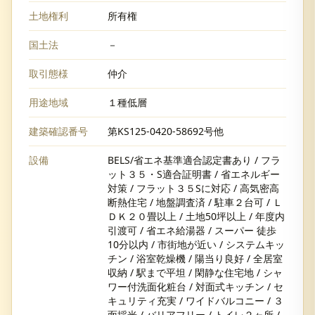
土地権利
所有権
国土法
－
取引態様
仲介
用途地域
１種低層
建築確認番号
第KS125-0420-58692号他
設備
BELS/省エネ基準適合認定書あり / フラ
ット３５・S適合証明書 / 省エネルギー
対策 / フラット３５Sに対応 / 高気密高
断熱住宅 / 地盤調査済 / 駐車２台可 / Ｌ
ＤＫ２０畳以上 / 土地50坪以上 / 年度内
引渡可 / 省エネ給湯器 / スーパー 徒歩
10分以内 / 市街地が近い / システムキッ
チン / 浴室乾燥機 / 陽当り良好 / 全居室
収納 / 駅まで平坦 / 閑静な住宅地 / シャ
ワー付洗面化粧台 / 対面式キッチン / セ
キュリティ充実 / ワイドバルコニー / ３
面採光 / バリアフリー / トイレ２ヶ所 /