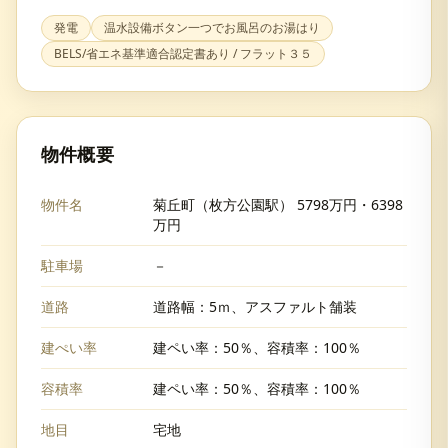
発電
温水設備ボタン一つでお風呂のお湯はり
BELS/省エネ基準適合認定書あり / フラット３５
物件概要
物件名
菊丘町（枚方公園駅） 5798万円・6398
万円
駐車場
－
道路
道路幅：5ｍ、アスファルト舗装
建ぺい率
建ペい率：50％、容積率：100％
容積率
建ペい率：50％、容積率：100％
地目
宅地