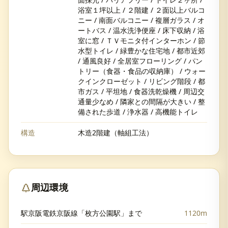
浴室１坪以上 / ２階建 / ２面以上バルコ
ニー / 南面バルコニー / 複層ガラス / オ
ートバス / 温水洗浄便座 / 床下収納 / 浴
室に窓 / ＴＶモニタ付インターホン / 節
水型トイレ / 緑豊かな住宅地 / 都市近郊
/ 通風良好 / 全居室フローリング / パン
トリー（食器・食品の収納庫） / ウォー
クインクローゼット / リビング階段 / 都
市ガス / 平坦地 / 食器洗乾燥機 / 周辺交
通量少なめ / 隣家との間隔が大きい / 整
備された歩道 / 浄水器 / 高機能トイレ
構造
木造2階建（軸組工法）
周辺環境
駅京阪電鉄京阪線「枚方公園駅」まで
1120m