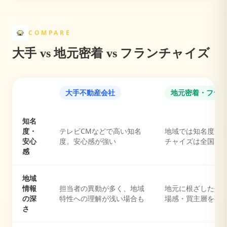
COMPARE
大手 vs 地元密着 vs フランチャイズ
大手不動産会社
地元密着・フラ
知名
度・
テレビCMなどで高い知名
地域では知名度が
安心
度。安心感が強い
チャイズは全国ブ
感
地域
情報
担当者の異動が多く、地域
地元に根ざした長
の深
特性への理解が浅い場合も
場感・買主層を熟
さ