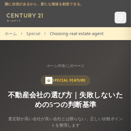
腕に自信があるから、新たな価値を創造できる。
ホーム
Special
Choosing-real-estate-agent
ホーム
/
特集
/
このページ
SPECIAL FEATURE
不動産会社の選び方｜失敗しないた
めの5つの判断基準
査定額が高い会社が良い会社とは限らない。正しい比較ポイン
トを整理します